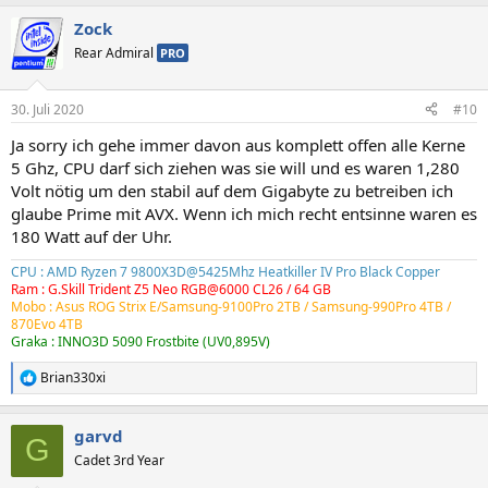
a
Zock
k
t
Rear Admiral
PRO
i
o
n
30. Juli 2020
#10
e
n
Ja sorry ich gehe immer davon aus komplett offen alle Kerne
:
5 Ghz, CPU darf sich ziehen was sie will und es waren 1,280
Volt nötig um den stabil auf dem Gigabyte zu betreiben ich
glaube Prime mit AVX. Wenn ich mich recht entsinne waren es
180 Watt auf der Uhr.
CPU : AMD Ryzen 7 9800X3D@5425Mhz Heatkiller IV Pro Black Copper
Ram : G.Skill Trident Z5 Neo RGB@6000 CL26 / 64 GB
Mobo : Asus ROG Strix E/Samsung-9100Pro 2TB /
Samsung-990Pro 4TB
/
870Evo 4TB
Graka : INNO3D 5090 Frostbite (UV0,895V)
Brian330xi
R
e
a
garvd
k
G
t
Cadet 3rd Year
i