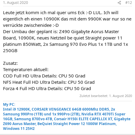
1. August 2020
#12
Leute jetzt komm ich mal quer ums Eck :-D LUL. Ich will
eigentlich eh einen 10900K das mit dem 9900K war nur so ne
verrückte zwischenidee :-D
Der Umbau der geplant is: Z490 Gigabyte Aorus Master
Board, 10900K, neues Netzteil be quiet Straight power 11
platinum 850Watt, 2x Samsung 970 Evo Plus 1x 1TB und 1x
250GB
Zusatz:
Temperaturen aktuell:
COD Full HD Ultra Details: CPU 50 Grad
NFS Heat Full HD Ultra Details: CPU 50 Grad
Forza 4 Full HD Ultra Details: CPU 50 Grad
Zuletzt bearbeitet:
1. August 2020
My PC:
Intel i9 12900K, CORSAIR VENGEANCE 64GB 6000Mhz DDR5, 2x
Samsung 990Pro (1TB) und 1x 990Pro (2TB), Nvidia RTX 4070Ti Super
16GB, Samsung 870Evo 4TB, Corsair H150i ELITE CAPELLIX XT, Gigabyte
Z690 Aorus Master, BeQuiet Straight Power 12 1000W Platinum,
Windows 11 25H2