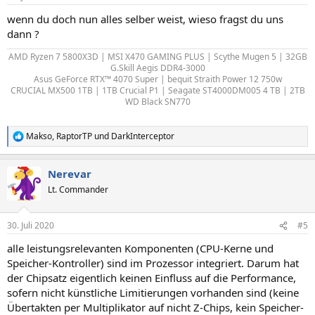
wenn du doch nun alles selber weist, wieso fragst du uns
dann ?
AMD Ryzen 7 5800X3D | MSI X470 GAMING PLUS | Scythe Mugen 5 | 32GB
G.Skill Aegis DDR4-3000
Asus GeForce RTX™ 4070 Super | bequit Straith Power 12 750w
CRUCIAL MX500 1TB | 1TB Crucial P1 | Seagate ST4000DM005 4 TB | 2TB
WD Black SN770
Makso
,
RaptorTP
und
DarkInterceptor
R
e
a
Nerevar
k
t
Lt. Commander
i
o
n
30. Juli 2020
#5
e
n
alle leistungsrelevanten Komponenten (CPU-Kerne und
:
Speicher-Kontroller) sind im Prozessor integriert. Darum hat
der Chipsatz eigentlich keinen Einfluss auf die Performance,
sofern nicht künstliche Limitierungen vorhanden sind (keine
Übertakten per Multiplikator auf nicht Z-Chips, kein Speicher-