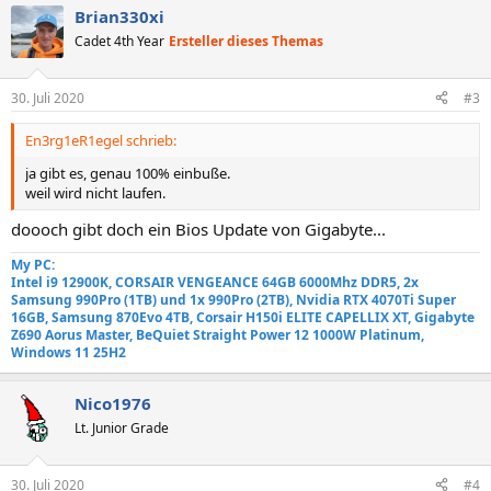
a
Brian330xi
k
t
Cadet 4th Year
Ersteller dieses Themas
i
o
n
30. Juli 2020
#3
e
n
En3rg1eR1egel schrieb:
:
ja gibt es, genau 100% einbuße.
weil wird nicht laufen.
doooch gibt doch ein Bios Update von Gigabyte...
My PC:
Intel i9 12900K, CORSAIR VENGEANCE 64GB 6000Mhz DDR5, 2x
Samsung 990Pro (1TB) und 1x 990Pro (2TB), Nvidia RTX 4070Ti Super
16GB, Samsung 870Evo 4TB, Corsair H150i ELITE CAPELLIX XT, Gigabyte
Z690 Aorus Master, BeQuiet Straight Power 12 1000W Platinum,
Windows 11 25H2
Nico1976
Lt. Junior Grade
30. Juli 2020
#4