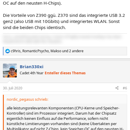
OC auf den neusten H-Chips).
Die Vorteile von Z390 ggü. Z370 sind das integrierte USB 3.2
gen2 (also USB mit 10Gbits) und integriertes WLAN. Sonst
sind die beiden Chips identisch.
Sorry, something went wrong. A team of highly trained monkeys has been
dispatched to deal with this situation.
c9hris
,
RomanticPsycho
,
Makso
und 2 andere
R
e
a
Brian330xi
k
t
Cadet 4th Year
Ersteller dieses Themas
i
o
n
30. Juli 2020
#6
e
n
nordic_pegasus schrieb:
:
alle leistungsrelevanten Komponenten (CPU-Kerne und Speicher-
Kontroller) sind im Prozessor integriert. Darum hat der Chipsatz
eigentlich keinen Einfluss auf die Performance, sofern nicht
künstliche Limitierungen vorhanden sind (keine Übertakten per
Multiplikator auf nicht Z-Chips, kein Speicher-OC auf den neusten H-