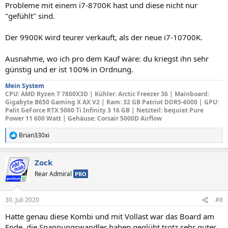
Probleme mit einem i7-8700K hast und diese nicht nur
"gefühlt" sind.
Der 9900K wird teurer verkauft, als der neue i7-10700K.
Ausnahme, wo ich pro dem Kauf wäre: du kriegst ihn sehr
günstig und er ist 100% in Ordnung.
Mein System
CPU
: AMD Ryzen 7 7800X3D |
Kühler: Arctic Freezer 36
|
Mainboard
:
Gigabyte B650 Gaming X AX V2 |
Ram: 32 GB Patriot DDR5-6000 |
GPU
:
Palit GeForce RTX 5060 Ti Infinity 3 16 GB |
Netzteil
: bequiet Pure
Power 11 600 Watt |
Gehäuse
: Corsair 5000D Airflow
Brian330xi
R
e
a
Zock
k
t
Rear Admiral
PRO
i
o
n
30. Juli 2020
#8
e
n
Hatte genau diese Kombi und mit Vollast war das Board am
:
Ende, die Spannungswandler haben geglüht trotz sehr guter