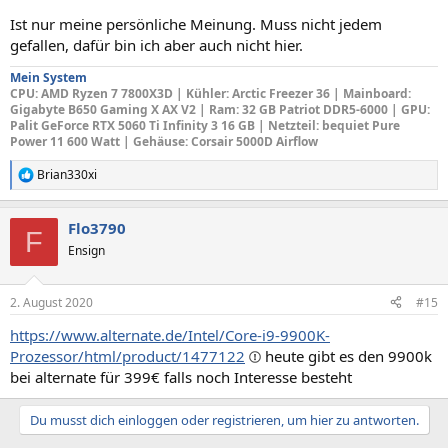
Ist nur meine persönliche Meinung. Muss nicht jedem
gefallen, dafür bin ich aber auch nicht hier.
Mein System
CPU
: AMD Ryzen 7 7800X3D |
Kühler: Arctic Freezer 36
|
Mainboard
:
Gigabyte B650 Gaming X AX V2 |
Ram: 32 GB Patriot DDR5-6000 |
GPU
:
Palit GeForce RTX 5060 Ti Infinity 3 16 GB |
Netzteil
: bequiet Pure
Power 11 600 Watt |
Gehäuse
: Corsair 5000D Airflow
Brian330xi
R
e
a
Flo3790
k
F
t
Ensign
i
o
n
2. August 2020
#15
e
n
https://www.alternate.de/Intel/Core-i9-9900K-
:
Prozessor/html/product/1477122
heute gibt es den 9900k
bei alternate für 399€ falls noch Interesse besteht
Du musst dich einloggen oder registrieren, um hier zu antworten.