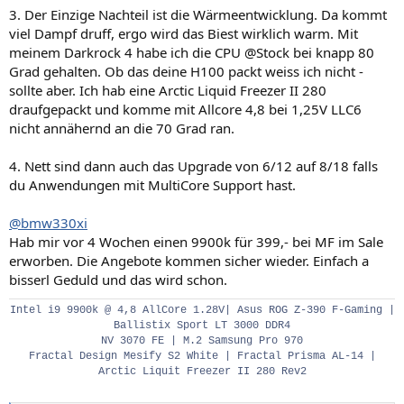
3. Der Einzige Nachteil ist die Wärmeentwicklung. Da kommt
viel Dampf druff, ergo wird das Biest wirklich warm. Mit
meinem Darkrock 4 habe ich die CPU @Stock bei knapp 80
Grad gehalten. Ob das deine H100 packt weiss ich nicht -
sollte aber. Ich hab eine Arctic Liquid Freezer II 280
draufgepackt und komme mit Allcore 4,8 bei 1,25V LLC6
nicht annähernd an die 70 Grad ran.
4. Nett sind dann auch das Upgrade von 6/12 auf 8/18 falls
du Anwendungen mit MultiCore Support hast.
@bmw330xi
Hab mir vor 4 Wochen einen 9900k für 399,- bei MF im Sale
erworben. Die Angebote kommen sicher wieder. Einfach a
bisserl Geduld und das wird schon.
Intel i9 9900k @ 4,8 AllCore 1.28V| Asus ROG Z-390 F-Gaming |
Ballistix Sport LT 3000 DDR4
NV 3070 FE | M.2 Samsung Pro 970
Fractal Design Mesify S2 White | Fractal Prisma AL‑14 |
Arctic Liquit Freezer II 280 Rev2