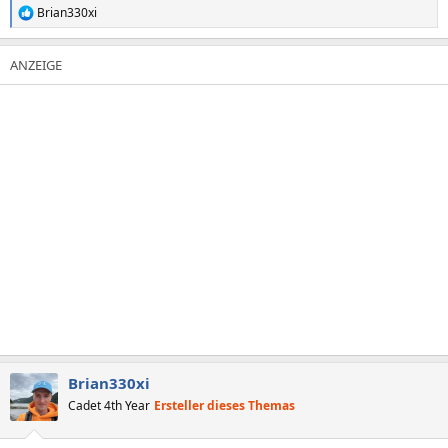
Brian330xi
R
e
a
k
t
i
o
n
e
n
:
Brian330xi
Cadet 4th Year
Ersteller dieses Themas