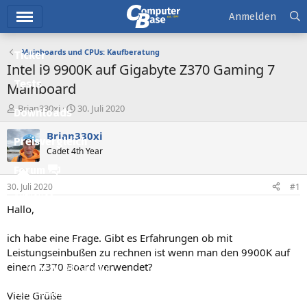
Hauptmenü
Anmelden
Mainboards und CPUs: Kaufberatung
Ticker
Intel i9 9900K auf Gigabyte Z370 Gaming 7
Tests
Mainboard
E
E
Brian330xi
30. Juli 2020
Downloads
r
r
s
s
Brian330xi
Preisvergleich
t
t
Cadet 4th Year
e
e
l
l
Forum
l
l
30. Juli 2020
#1
e
t
Aktuelles
r
a
Hallo,
m
Empfohlene Inhalte
ich habe eine Frage. Gibt es Erfahrungen ob mit
Neue Beiträge
Leistungseinbußen zu rechnen ist wenn man den 9900K auf
einem Z370 Board verwendet?
Neueste Aktivitäten
Leserartikel
Viele Grüße