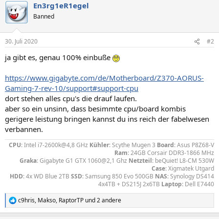
En3rg1eR1egel
Banned
30. Juli 2020
#2
ja gibt es, genau 100% einbuße
https://www.gigabyte.com/de/Motherboard/Z370-AORUS-
Gaming-7-rev-10/support#support-cpu
dort stehen alles cpu's die drauf laufen.
aber so ein unsinn, dass besimmte cpu/board kombis
gerigere leistung bringen kannst du ins reich der fabelwesen
verbannen.
CPU
: Intel i7-2600k@4,8 GHz
Kühler
: Scythe Mugen 3
Board
: Asus P8Z68-V
Ram
: 24GB Corsair DDR3-1866 MHz
Graka
: Gigabyte G1 GTX 1060@2,1 Ghz
Netzteil
: beQuiet! L8-CM 530W
Case
: Xigmatek Utgard
HDD
: 4x WD Blue 2TB
SSD
: Samsung 850 Evo 500GB
NAS
: Synology DS414
4x4TB + DS215J 2x6TB
Laptop
: Dell E7440​
c9hris
,
Makso
,
RaptorTP
und 2 andere
R
e