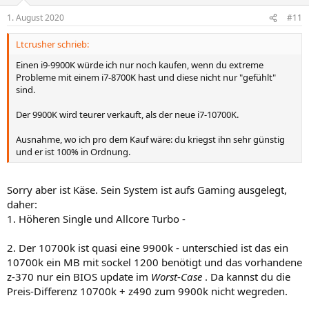
o
n
1. August 2020
#11
e
n
Ltcrusher schrieb:
:
Einen i9-9900K würde ich nur noch kaufen, wenn du extreme
Probleme mit einem i7-8700K hast und diese nicht nur "gefühlt"
sind.
Der 9900K wird teurer verkauft, als der neue i7-10700K.
Ausnahme, wo ich pro dem Kauf wäre: du kriegst ihn sehr günstig
und er ist 100% in Ordnung.
Sorry aber ist Käse. Sein System ist aufs Gaming ausgelegt,
daher:
1. Höheren Single und Allcore Turbo -
2. Der 10700k ist quasi eine 9900k - unterschied ist das ein
10700k ein MB mit sockel 1200 benötigt und das vorhandene
z-370 nur ein BIOS update im
Worst
-
Case
. Da kannst du die
Preis-Differenz 10700k + z490 zum 9900k nicht wegreden.