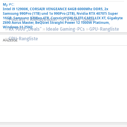
Regeln
My PC:
Intel i9 12900K, CORSAIR VENGEANCE 64GB 6000Mhz DDR5, 2x
Samsung 990Pro (1TB) und 1x 990Pro (2TB), Nvidia RTX 4070Ti Super
16GB, Samsung 870Evo 4TB, Corsair H150i ELITE CAPELLIX XT, Gigabyte
Podcast
RAMageddon
RTX 5000 „Deals“
Z690 Aorus Master, BeQuiet Straight Power 12 1000W Platinum,
Windows 11 25H2
RX 9000 „Deals“
Ideale Gaming-PCs
GPU-Rangliste
CPU-Rangliste