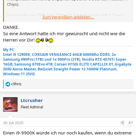
Chips).
Die Vorteile von Z390 ggü. Z370 sind das integrierte USB 3.2 gen2
Zum Vergrößern anklicken....
(also USB mit 10Gbits) und integriertes WLAN. Sonst sind die beiden
Chips identisch.
DANKE.
So eine Antwort hatte ich mir gewünscht und nicht wie die
Herren vor Dir!
My PC:
Intel i9 12900K, CORSAIR VENGEANCE 64GB 6000Mhz DDR5, 2x
Samsung 990Pro (1TB) und 1x 990Pro (2TB), Nvidia RTX 4070Ti Super
16GB, Samsung 870Evo 4TB, Corsair H150i ELITE CAPELLIX XT, Gigabyte
Z690 Aorus Master, BeQuiet Straight Power 12 1000W Platinum,
Windows 11 25H2
c9hris
R
e
a
Ltcrusher
k
t
Fleet Admiral
i
o
n
30. Juli 2020
#7
e
n
Einen i9-9900K würde ich nur noch kaufen, wenn du extreme
: