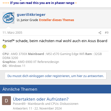
++++
If you can read this you are in phaser range
+
guerill4krieger
Lt. Junior Grade
Ersteller dieses Themas
11. März 2005
#9
*snief* schade, beim nächsten mal wohl auch ein Asus Board
CPU :
AMD 3700X
Mainboard :
MSI x570 Gaming Edge Wifi
Ram :
32GB
DDR4 3200
Graphics :
AMD 6900 XT Referenzdesign
OS :
Windows 11
Du musst dich einloggen oder registrieren, um hier zu antworten.
Ähnliche Themen
Übertakten oder Aufrüsten?
Poisen89
Mainboards und CPUs: Diskussionen
Antworten
11
22. November 2024