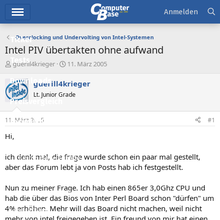
Hauptmenü
Anmelden
Overclocking und Undervolting von Intel-Systemen
Ticker
Intel PIV übertakten ohne aufwand
Tests
E
E
guerill4krieger
11. März 2005
r
r
Downloads
s
s
guerill4krieger
t
t
Lt. Junior Grade
e
e
Preisvergleich
l
l
l
l
11. März 2005
#1
Forum
e
t
r
a
Hi,
Aktuelles
m
ich denk mal, die frage wurde schon ein paar mal gestellt,
Empfohlene Inhalte
aber das Forum lebt ja von Posts hab ich festgestellt.
Neue Beiträge
Nun zu meiner Frage. Ich hab einen 865er 3,0Ghz CPU und
Neueste Aktivitäten
hab die über das Bios von Inter Perl Board schon "dürfen" um
4% erhöhen. Mehr will das Board nicht machen, weil nicht
Leserartikel
mehr von intel freigegeben ist. Ein freund von mir hat einen