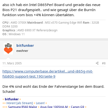
also ich hab ein Intel D865Perl Board und gerade das neue
Bios P21 draufgespielt.. und wie gesagt über die BurnIn
funktion vom bios +4% können übertakten.
CPU :
AMD 3700X
Mainboard :
MSI x570 Gaming Edge Wifi
Ram :
32GB
DDR4 3200
Graphics :
AMD 6900 XT Referenzdesign
OS :
Windows 11
bitfunker
ewohner
11. März 2005
#8
https://www.computerbase.de/artikel...und-i865g-mit-
fsb800-support-test.190/seite-9
Die 4% sind wohl das Ende der Fahnenstange bei dem Board.
Schade!
+
bitfunker
+
++
Hören!
[als Stream]
+
Lesen!
+
+++
Samsung R560 Maloz
+
Asus Eee 1005HA-M
+
Canon G9
+