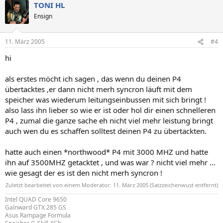
TONI HL
Ensign
11. März 2005
#4
hi
als erstes möcht ich sagen , das wenn du deinen P4
übertacktes ,er dann nicht merh syncron läuft mit dem
speicher was wiederum leitungseinbussen mit sich bringt !
also lass ihn lieber so wie er ist oder hol dir einen schnelleren
P4 , zumal die ganze sache eh nicht viel mehr leistung bringt
auch wen du es schaffen solltest deinen P4 zu übertackten.
hatte auch einen *northwood* P4 mit 3000 MHZ und hatte
ihn auf 3500MHZ getacktet , und was war ? nicht viel mehr ...
wie gesagt der es ist den nicht merh syncron !
Zuletzt bearbeitet von einem Moderator:
11. März 2005
(Satzzeichenwust entfernt)
Intel QUAD Core 9650
Gaínward GTX 285 GS
Asus Rampage Formula