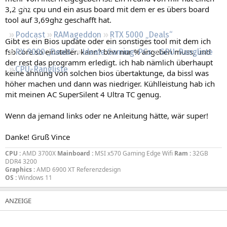
Regeln
3,2 ghz cpu und ein asus board mit dem er es übers board
tool auf 3,69ghz geschafft hat.
Podcast
RAMageddon
RTX 5000 „Deals“
Gibt es ein Bios update oder ein sonstiges tool mit dem ich
fsb core so einstellen kann? bzw nur % angeben muss, und
RX 9000 „Deals“
Ideale Gaming-PCs
GPU-Rangliste
der rest das programm erledigt. ich hab nämlich überhaupt
CPU-Rangliste
keine ahnung von solchen bios übertaktunge, da bissl was
höher machen und dann was niedriger. Kühlleistung hab ich
mit meinen AC SuperSilent 4 Ultra TC genug.
Wenn da jemand links oder ne Anleitung hätte, wär super!
Danke! Gruß Vince
CPU :
AMD 3700X
Mainboard :
MSI x570 Gaming Edge Wifi
Ram :
32GB
DDR4 3200
Graphics :
AMD 6900 XT Referenzdesign
OS :
Windows 11