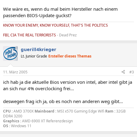
Wie wäre es, wenn du mal beim Hersteller nach einem
passenden BIOS-Update guckst?
KNOW YOUR ENEMY, KNOW YOURSELF, THAT'S THE POLITICS
FBI, CIA THE REAL TERRORISTS
- Dead Prez
guerill4krieger
Lt. Junior Grade
Ersteller dieses Themas
11. März 2005
#3
ich hab ja die aktuelle Bios version von intel, aber intel gibt ja
an sich nur 4% overclocking frei...
deswegen frag ich ja, ob es noch nen anderen weg gibt...
CPU :
AMD 3700X
Mainboard :
MSI x570 Gaming Edge Wifi
Ram :
32GB
DDR4 3200
Graphics :
AMD 6900 XT Referenzdesign
OS :
Windows 11