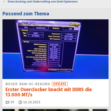
Overclocking und Undervolting von Intel-Systemen
t
Passend zum Thema
NEUER RAM-OC-REKORD
UPDATE
Erster Overclocker knackt mit DDR5 die
13.000 MT/s
Kommentare
39
16.10.2025