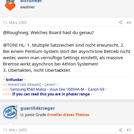
bitfunker
ewohner
11. März 2005
#6
@Roughneg: Welches Board hast du genau?
@TONI HL: 1. Multiple Satzzeichen sind nicht erwünscht. 2.
Bei einem Pentium-System stört der asynchrone Betrieb nicht
weiter, wenn man vernüftige Settings einstellt, als massive
Bremse wirkt asynchron bei Athlon-Systemen!
3. Übertakten, nicht Überta
c
kten
+
bitfunker
+
++
Hören!
[als Stream]
+
Lesen!
+
+++
Samsung R560 Maloz
+
Asus Eee 1005HA-M
+
Canon G9
+
++++
If you can read this you are in phaser range
+
guerill4krieger
Lt. Junior Grade
Ersteller dieses Themas
11. März 2005
#7