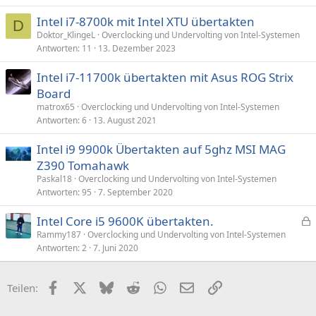
Intel i7-8700k mit Intel XTU übertakten
D
Doktor_KlingeL
Overclocking und Undervolting von Intel-Systemen
Antworten
11
13. Dezember 2023
Intel i7-11700k übertakten mit Asus ROG Strix
Board
matrox65
Overclocking und Undervolting von Intel-Systemen
Antworten
6
13. August 2021
Intel i9 9900k Übertakten auf 5ghz MSI MAG
Z390 Tomahawk
Paskal18
Overclocking und Undervolting von Intel-Systemen
Antworten
95
7. September 2020
Intel Core i5 9600K übertakten.
e
Rammy187
Overclocking und Undervolting von Intel-Systemen
Antworten
2
7. Juni 2020
s
p
e
Facebook
X (Twitter)
Bluesky
Reddit
WhatsApp
E-Mail
Link
Teilen:
r
r