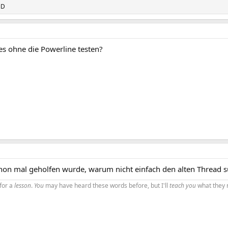
iD
 es ohne die Powerline testen?
hon mal geholfen wurde, warum nicht einfach den alten Thread 
 for a
lesson
.
You
may have heard these words before, but I'll
teach you
what they 