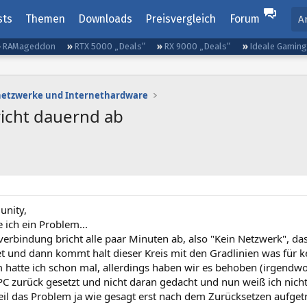
sts
Themen
Downloads
Preisvergleich
Forum
A
RAMageddon
RTX 5000 „Deals“
RX 9000 „Deals“
Ideale Gamin
etzwerke und Internethardware
icht dauernd ab
unity,
 ich ein Problem...
verbindung bricht alle paar Minuten ab, also "Kein Netzwerk", da
 und dann kommt halt dieser Kreis mit den Gradlinien was für kei
 hatte ich schon mal, allerdings haben wir es behoben (irgendwo
C zurück gesetzt und nicht daran gedacht und nun weiß ich nicht
eil das Problem ja wie gesagt erst nach dem Zurücksetzen aufgetr