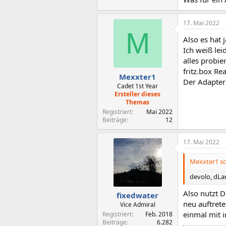
17. Mai 2022
M
Also es hat 
Ich weiß lei
alles probie
fritz.box Re
Mexxter1
Der Adapter
Cadet 1st Year
Ersteller dieses
Themas
Registriert
Mai 2022
Beiträge
12
17. Mai 2022
Mexxter1 sc
devolo, dLa
Also nutzt 
fixedwater
neu auftret
Vice Admiral
einmal mit i
Registriert
Feb. 2018
Beiträge
6.282