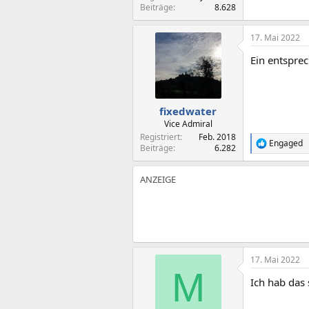
Beiträge
8.628
17. Mai 2022
Ein entspre
fixedwater
Vice Admiral
Registriert
Feb. 2018
Engaged
R
Beiträge
6.282
e
a
k
t
i
o
n
e
n
:
17. Mai 2022
M
Ich hab das