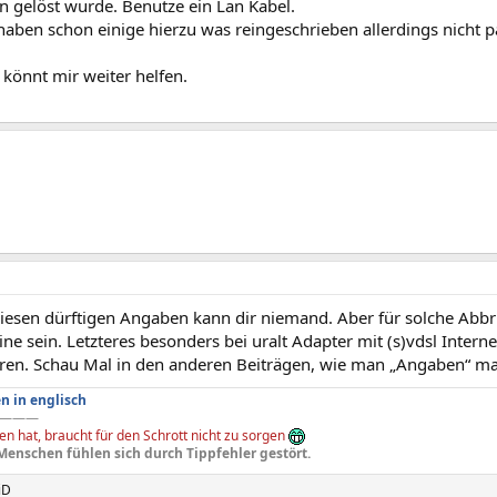
n gelöst wurde. Benutze ein Lan Kabel.
 haben schon einige hierzu was reingeschrieben allerdings nicht
r könnt mir weiter helfen.
diesen dürftigen Angaben kann dir niemand. Aber für solche Abb
ne sein. Letzteres besonders bei uralt Adapter mit (s)vdsl Interne
ren. Schau Mal in den anderen Beiträgen, wie man „Angaben“ m
n in englisch
———
n hat, braucht für den Schrott nicht zu sorgen
Menschen fühlen sich durch Tippfehler gestört.
iD