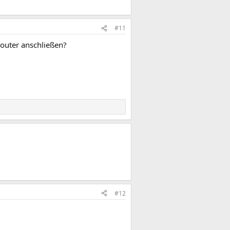
#11
Router anschließen?
#12