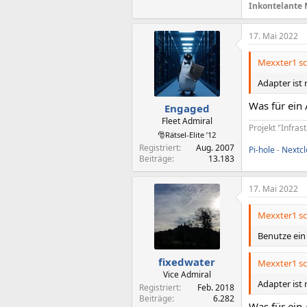
Inkontelante 
17. Mai 2022
Mexxter1 sc
Adapter ist
Was für ein
Engaged
Fleet Admiral
Projekt "Infras
🎅Rätsel-Elite ’12
Registriert
Aug. 2007
Pi-hole
-
Nextc
Beiträge
13.183
17. Mai 2022
Mexxter1 sc
Benutze ein
fixedwater
Mexxter1 sc
Vice Admiral
Adapter ist 
Registriert
Feb. 2018
Beiträge
6.282
Was für ein