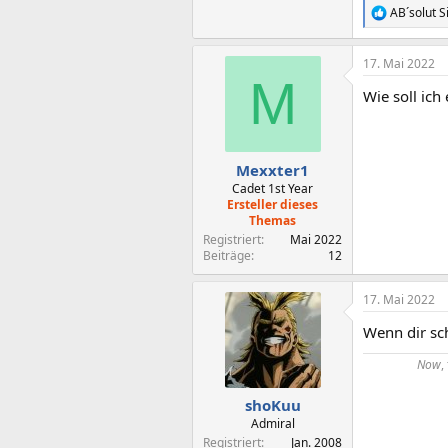
AB´solut S
R
e
a
17. Mai 2022
k
M
t
Wie soll ich
i
o
n
e
n
Mexxter1
:
Cadet 1st Year
Ersteller dieses
Themas
Registriert
Mai 2022
Beiträge
12
17. Mai 2022
Wenn dir sc
Now
,
shoKuu
Admiral
Registriert
Jan. 2008