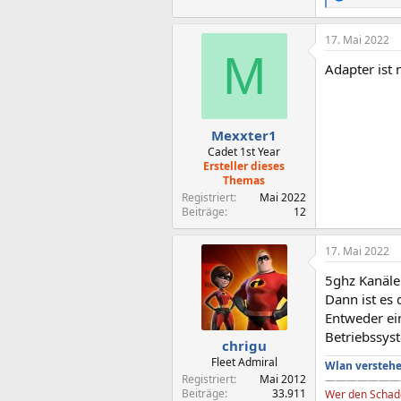
R
e
a
17. Mai 2022
k
M
t
Adapter ist 
i
o
n
e
n
Mexxter1
:
Cadet 1st Year
Ersteller dieses
Themas
Registriert
Mai 2022
Beiträge
12
17. Mai 2022
5ghz Kanäle
Dann ist es
Entweder ein
Betriebssyst
chrigu
Fleet Admiral
Wlan verstehe
Registriert
Mai 2012
———————
Beiträge
33.911
Wer den Schade