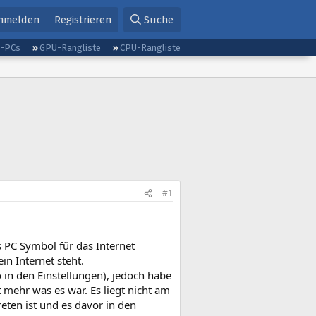
nmelden
Registrieren
Suche
g-PCs
GPU-Rangliste
CPU-Rangliste
#1
s PC Symbol für das Internet
n Internet steht.
 in den Einstellungen), jedoch habe
 mehr was es war. Es liegt nicht am
eten ist und es davor in den