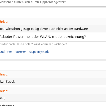
Menschen fühlen sich durch Tippfehler gestört.
hrieb:
 neu, wie schon gesagt es lag davor auch nicht an der Hardware
 Adapter Powerline, oder WLAN, modellbezeichnung?
truktur nach Hause holen" wird jeden Tag wichtiger!
loud
-
Plex
-
ioBroker
-
RaspberryMatic
hrieb:
 Lan Kabel.
hrieb:
neu,
 Adapter?