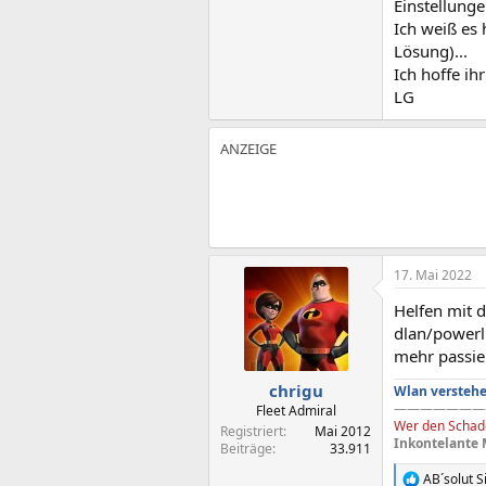
Einstellunge
Ich weiß es
Lösung)...
Ich hoffe ih
LG
17. Mai 2022
Helfen mit 
dlan/powerli
mehr passie
chrigu
Wlan verstehe
———————
Fleet Admiral
Wer den Schade
Registriert
Mai 2012
Inkontelante 
Beiträge
33.911
AB´solut S