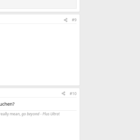
#9
#10
suchen?
really mean,
go beyond
-
Plus Ultra
!​