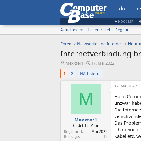
Ticker
Te
Podcast
Aktuelles
Leserartikel
Regeln
Foren
Netzwerke und Internet
Heimn
Internetverbindung br
E
E
Mexxter1
17. Mai 2022
r
r
1
2
Nächste
s
s
t
t
e
e
17. Mai 2022
l
l
M
Hallo Comm
l
l
e
t
unzwar habe
r
a
Die Internet
m
verschwindet
Mexxter1
Das Problem
Cadet 1st Year
ich meinen P
Registriert
Mai 2022
Kabel etc. w
Beiträge
12