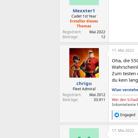
Mexxter1
Cadet 1st Year
Ersteller dieses
Themas
Registriert
Mai 2022
Beiträge
12
17. Mai 2022
Oha, die 550
Wahrscheinli
Zum testen 
du kein lang
chrigu
Fleet Admiral
Wlan verstehe
Registriert
Mai 2012
———————
Beiträge
33.911
Wer den Schade
Inkontelante 
Engaged
R
e
a
17. Mai 2022
k
t