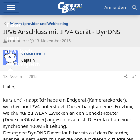
Hauptmenü
Anmelden
Internetprovider und Webhosting
Ticker
IPV6 Anschluss mit IPV4 Gerät - DynDNS
Tests
E
E
cruunnerr
13. November 2015
r
r
Downloads
s
s
cruunnerr
t
t
Captain
e
e
Preisvergleich
l
l
l
l
13. November 2015
#1
Forum
e
t
r
a
Hallo,
Aktuelles
m
kurz und knapp: Ich habe ein Endgerät (Kamerarekorder),
Empfohlene Inhalte
welcher nur IPV4 unterstützt. Dieser hängt an einer Fritzbox,
Neue Beiträge
welche nur zu WLAN Zwecken an den Genexis-Router
(DeutscheGlasfaser) angeschlossen ist. Dieser läuft an einer
Neueste Aktivitäten
synchronen 100MBit Leitung.
Der eigene DynDNS Dienst läuft bereits auf dem Rekorder,
Leserartikel
aber bei einem Versuch über die App auf diesen Zuzugreifen