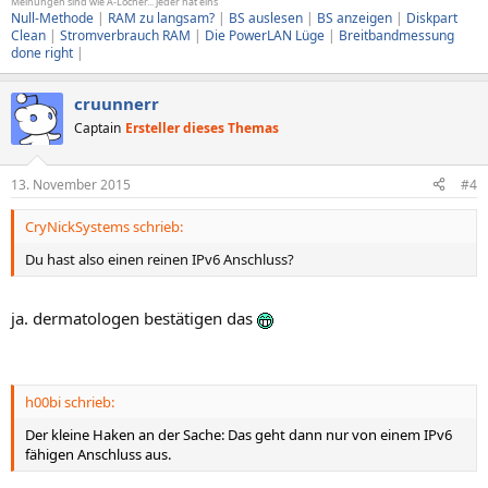
Meinungen sind wie A-Löcher... jeder hat eins
Null-Methode
|
RAM zu langsam?
|
BS auslesen
|
BS anzeigen
|
Diskpart
Clean
|
Stromverbrauch RAM
|
Die PowerLAN Lüge
|
Breitbandmessung
done right
|
cruunnerr
Captain
Ersteller dieses Themas
13. November 2015
#4
CryNickSystems schrieb:
Du hast also einen reinen IPv6 Anschluss?
ja. dermatologen bestätigen das
h00bi schrieb:
Der kleine Haken an der Sache: Das geht dann nur von einem IPv6
fähigen Anschluss aus.