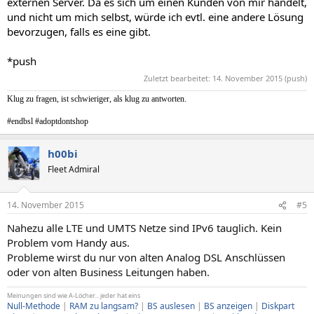
externen Server. Da es sich um einen Kunden von mir handelt,
und nicht um mich selbst, würde ich evtl. eine andere Lösung
bevorzugen, falls es eine gibt.
*push
Zuletzt bearbeitet:
14. November 2015
(push)
Klug zu fragen, ist schwieriger, als klug zu antworten.
#endbsl #adoptdontshop
h00bi
Fleet Admiral
14. November 2015
#5
Nahezu alle LTE und UMTS Netze sind IPv6 tauglich. Kein
Problem vom Handy aus.
Probleme wirst du nur von alten Analog DSL Anschlüssen
oder von alten Business Leitungen haben.
Meinungen sind wie A-Löcher... jeder hat eins
Null-Methode
|
RAM zu langsam?
|
BS auslesen
|
BS anzeigen
|
Diskpart