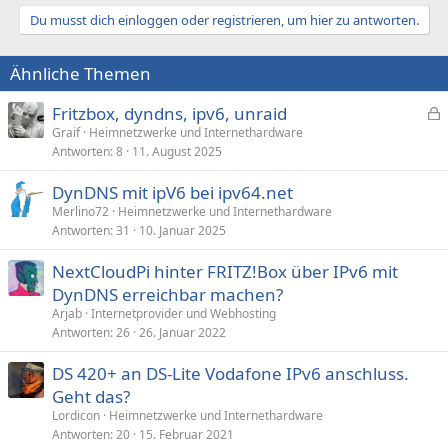
Du musst dich einloggen oder registrieren, um hier zu antworten.
Ähnliche Themen
Fritzbox, dyndns, ipv6, unraid
e
Graif
Heimnetzwerke und Internethardware
Antworten
8
11. August 2025
s
p
DynDNS mit ipV6 bei ipv64.net
e
Merlino72
Heimnetzwerke und Internethardware
r
Antworten
31
10. Januar 2025
r
t
NextCloudPi hinter FRITZ!Box über IPv6 mit
DynDNS erreichbar machen?
Arjab
Internetprovider und Webhosting
Antworten
26
26. Januar 2022
DS 420+ an DS-Lite Vodafone IPv6 anschluss.
Geht das?
Lordicon
Heimnetzwerke und Internethardware
Antworten
20
15. Februar 2021