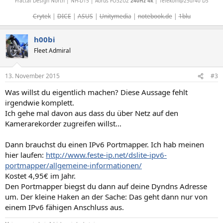
Fractal Design North | NH-D15 | Aorus FO32U2
240Hz 4k
| Telekom@250/40 DS
Crytek
|
DICE
|
ASUS
|
Unitymedia
|
notebook.de
|
1blu
h00bi
Fleet Admiral
13. November 2015
#3
Was willst du eigentlich machen? Diese Aussage fehlt
irgendwie komplett.
Ich gehe mal davon aus dass du über Netz auf den
Kamerarekorder zugreifen willst...
Dann brauchst du einen IPv6 Portmapper. Ich hab meinen
hier laufen:
http://www.feste-ip.net/dslite-ipv6-
portmapper/allgemeine-informationen/
Kostet 4,95€ im Jahr.
Den Portmapper biegst du dann auf deine Dyndns Adresse
um. Der kleine Haken an der Sache: Das geht dann nur von
einem IPv6 fähigen Anschluss aus.