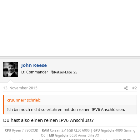
John Reese
Lt. Commander
🎅Rätsel-Elite ’25
13. November 2015
#2
cruunnerr schrieb:
Ich bin noch nicht so erfahren mit den reinen IPV6 Anschlüssen.
Du hast also einen reinen IPv6 Anschluss?
CPU
Ryzen 7 7800X3D |
RAM
Corsair 2x16GB CL30 6000 |
GPU
Gigabyte 4090 Gaming
OC |
MB
Gigabyte B650 Aorus Elite AX