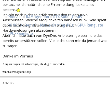
Regeln
bekomme ich natürlich eine Errormeldung. Lokal alles
bestens
Ich bin noch nicht so erfahren mit den reinen IPV6
Podcast
RAMageddon
RTX 5000 „Deals“
Anschlüssen. Welche Möglichkeiten habe ich nun? Geld spielt
dabei nicht die größte Rolle, ich würde auch
RX 9000 „Deals“
Ideale Gaming-PCs
GPU-Rangliste
Hardwarelösungen akzeptieren.
CPU-Rangliste
Aber ich habe auch von DynDns Anbietern gelesen, die das
bereits unterstützen sollen. Vielleicht kann mir da jemand was
zu sagen.
​Danke im Vorraus
Klug zu fragen, ist schwieriger, als klug zu antworten.
#endbsl #adoptdontshop