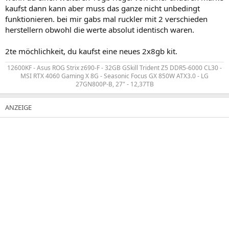
kaufst dann kann aber muss das ganze nicht unbedingt
funktionieren. bei mir gabs mal ruckler mit 2 verschieden
herstellern obwohl die werte absolut identisch waren.
2te möchlichkeit, du kaufst eine neues 2x8gb kit.
12600KF - Asus ROG Strix z690-F - 32GB GSkill Trident Z5 DDR5-6000 CL30 -
MSI RTX 4060 Gaming X 8G - Seasonic Focus GX 850W ATX3.0 - LG
27GN800P-B, 27" - 12,37TB​