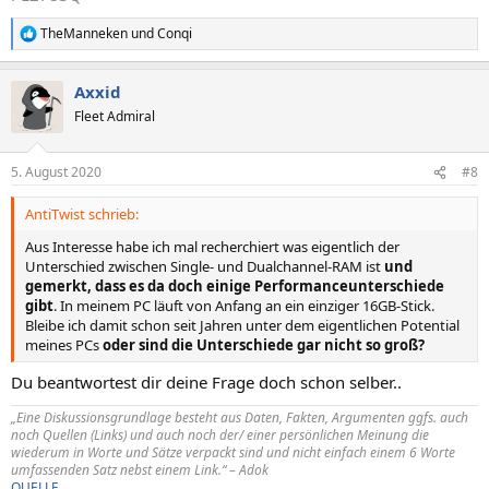
TheManneken
und
Conqi
R
e
a
Axxid
k
t
Fleet Admiral
i
o
n
5. August 2020
#8
e
n
AntiTwist schrieb:
:
Aus Interesse habe ich mal recherchiert was eigentlich der
Unterschied zwischen Single- und Dualchannel-RAM ist
und
gemerkt, dass es da doch einige Performanceunterschiede
gibt
. In meinem PC läuft von Anfang an ein einziger 16GB-Stick.
Bleibe ich damit schon seit Jahren unter dem eigentlichen Potential
meines PCs
oder sind die Unterschiede gar nicht so groß?
Du beantwortest dir deine Frage doch schon selber..
„Eine Diskussionsgrundlage besteht aus Daten, Fakten, Argumenten ggfs. auch
noch Quellen (Links) und auch noch der/ einer persönlichen Meinung die
wiederum in Worte und Sätze verpackt sind und nicht einfach einem 6 Worte
umfassenden Satz nebst einem Link.“ – Adok
QUELLE