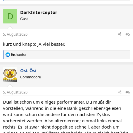
e
a
DarkInterceptor
k
D
t
Gast
i
o
n
5. August 2020
#5
e
n
kurz und knapp: JA viel besser.
:
Eishunter
R
e
a
Ost-Ösi
k
t
Commodore
i
o
n
5. August 2020
#6
e
n
Dual ist schon um einiges performanter. Du mußt dir
:
vorstellen, während in die eine Bank geschrieben/gelesen
wird kann schon die andere für den nächsten Zyklus
vorbereitet werden. Also alternierend; einmal links einmal
rechts. Es ist zwar nicht doppelt so schnell, aber doch um