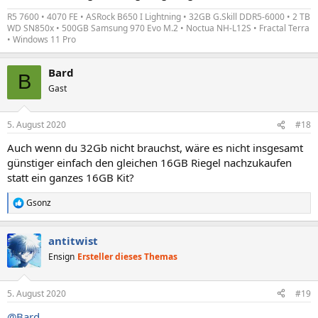
R5 7600 • 4070 FE • ASRock B650 I Lightning • 32GB G.Skill DDR5-6000 • 2 TB
WD SN850x • 500GB Samsung 970 Evo M.2 • Noctua NH-L12S • Fractal Terra
• Windows 11 Pro
Bard
B
Gast
5. August 2020
#18
Auch wenn du 32Gb nicht brauchst, wäre es nicht insgesamt
günstiger einfach den gleichen 16GB Riegel nachzukaufen
statt ein ganzes 16GB Kit?
Gsonz
R
e
a
antitwist
k
t
Ensign
Ersteller dieses Themas
i
o
n
5. August 2020
#19
e
n
@Bard