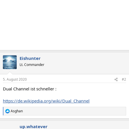
Eishunter
Lt. Commander
5. August 2020
#2
Dual Channel ist schneller :
https://de.wikipedia.org/wiki/Dual_Channel
Asghan
R
e
a
up.whatever
k