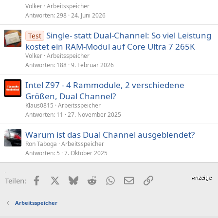
Volker
Arbeitsspeicher
Antworten
298
24. Juni 2026
Single- statt Dual-Channel: So viel Leistung
Test
kostet ein RAM-Modul auf Core Ultra 7 265K
Volker
Arbeitsspeicher
Antworten
188
9. Februar 2026
Intel Z97 - 4 Rammodule, 2 verschiedene
Größen, Dual Channel?
Klaus0815
Arbeitsspeicher
Antworten
11
27. November 2025
Warum ist das Dual Channel ausgeblendet?
Ron Taboga
Arbeitsspeicher
Antworten
5
7. Oktober 2025
Facebook
X (Twitter)
Bluesky
Reddit
WhatsApp
E-Mail
Link
Teilen:
Arbeitsspeicher