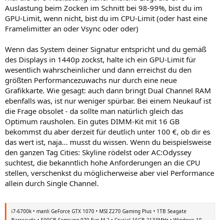
Auslastung beim Zocken im Schnitt bei 98-99%, bist du im
GPU-Limit, wenn nicht, bist du im CPU-Limit (oder hast eine
Framelimitter an oder Vsync oder oder)
Wenn das System deiner Signatur entspricht und du gemäß
des Displays in 1440p zockst, halte ich ein GPU-Limit für
wesentlich wahrscheinlicher und dann erreichst du den
größten Performancezuwachs nur durch eine neue
Grafikkarte. Wie gesagt: auch dann bringt Dual Channel RAM
ebenfalls was, ist nur weniger spürbar. Bei einem Neukauf ist
die Frage obsolet - da sollte man natürlich gleich das
Optimum rausholen. Ein gutes DIMM-Kit mit 16 GB
bekommst du aber derzeit für deutlich unter 100 €, ob dir es
das wert ist, naja... musst du wissen. Wenn du beispielsweise
den ganzen Tag Cities: Skyline rödelst oder AC:Odyssey
suchtest, die bekanntlich hohe Anforderungen an die CPU
stellen, verschenkst du möglicherweise aber viel Performance
allein durch Single Channel.
i7-6700k • manli GeForce GTX 1070 • MSI Z270 Gaming Plus • 1TB Seagate
Barracuda • 500GB Samsung 970 Evo M.2 • Crucial 16GB 2133MHz • Windows 10