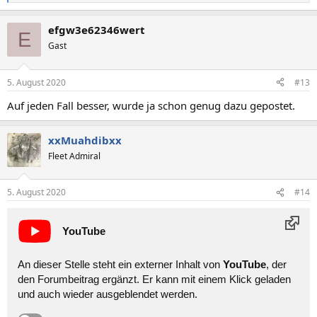
e
a
efgw3e62346wert
k
E
t
Gast
i
o
n
5. August 2020
#13
e
n
Auf jeden Fall besser, wurde ja schon genug dazu gepostet.
:
xxMuahdibxx
Fleet Admiral
5. August 2020
#14
YouTube
An dieser Stelle steht ein externer Inhalt von
YouTube
, der
den Forumbeitrag ergänzt. Er kann mit einem Klick geladen
und auch wieder ausgeblendet werden.