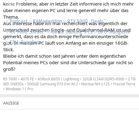
keine Probleme, aber in letzter Zeit informiere ich mich mehr
Regeln
über meinen eigenen PC und lerne generell mehr über das
Thema.
Podcast
RAMageddon
RTX 5000 „Deals“
Aus Interesse habe ich mal recherchiert was eigentlich der
Unterschied zwischen Single- und Dualchannel-RAM ist und
RX 9000 „Deals“
Ideale Gaming-PCs
GPU-Rangliste
gemerkt, dass es da doch einige Performanceunterschiede
CPU-Rangliste
gibt. In meinem PC läuft von Anfang an ein einziger 16GB-
Stick.
Bleibe ich damit schon seit Jahren unter dem eigentlichen
Potential meines PCs oder sind die Unterschiede gar nicht so
groß?
R5 7600 • 4070 FE • ASRock B650 I Lightning • 32GB G.Skill DDR5-6000 • 2 TB
WD SN850x • 500GB Samsung 970 Evo M.2 • Noctua NH-L12S • Fractal Terra
• Windows 11 Pro