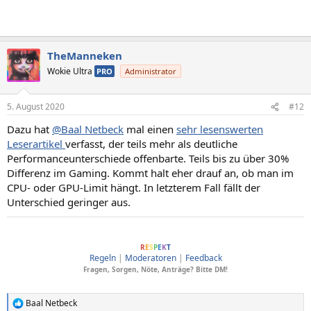
TheManneken
Wokie Ultra
PRO
Administrator
5. August 2020
#12
Dazu hat
@Baal Netbeck
mal einen
sehr lesenswerten
Leserartikel
verfasst, der teils mehr als deutliche
Performanceunterschiede offenbarte. Teils bis zu über 30%
Differenz im Gaming. Kommt halt eher drauf an, ob man im
CPU- oder GPU-Limit hängt. In letzterem Fall fällt der
Unterschied geringer aus.
ComputerBase soll Menschen verbinden, dafür wesentlich sind Anstand und
R
E
S
P
E
K
T
Regeln
|
Moderatoren
|
Feedback
Fragen, Sorgen, Nöte, Anträge? Bitte DM!
Baal Netbeck
R