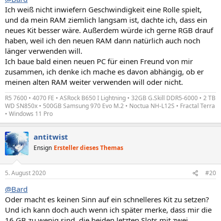
:
Ich weiß nicht inwiefern Geschwindigkeit eine Rolle spielt,
und da mein RAM ziemlich langsam ist, dachte ich, dass ein
neues Kit besser wäre. Außerdem würde ich gerne RGB drauf
haben, weil ich den neuen RAM dann natürlich auch noch
länger verwenden will.
Ich baue bald einen neuen PC für einen Freund von mir
zusammen, ich denke ich mache es davon abhängig, ob er
meinen alten RAM weiter verwenden will oder nicht.
R5 7600 • 4070 FE • ASRock B650 I Lightning • 32GB G.Skill DDR5-6000 • 2 TB
WD SN850x • 500GB Samsung 970 Evo M.2 • Noctua NH-L12S • Fractal Terra
• Windows 11 Pro
antitwist
Ensign
Ersteller dieses Themas
5. August 2020
#20
@Bard
Oder macht es keinen Sinn auf ein schnelleres Kit zu setzen?
Und ich kann doch auch wenn ich später merke, dass mir die
16 GB zu wenig sind, die beiden letzten Slots mit zwei