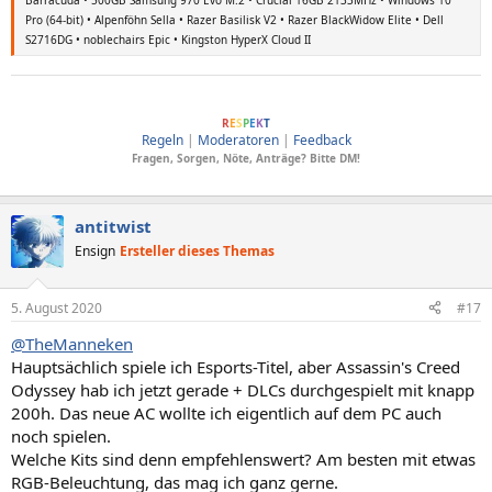
Pro (64-bit) • Alpenföhn Sella • Razer Basilisk V2 • Razer BlackWidow Elite • Dell
S2716DG • noblechairs Epic • Kingston HyperX Cloud II
ComputerBase soll Menschen verbinden, dafür wesentlich sind Anstand und
R
E
S
P
E
K
T
Regeln
|
Moderatoren
|
Feedback
Fragen, Sorgen, Nöte, Anträge? Bitte DM!
antitwist
Ensign
Ersteller dieses Themas
5. August 2020
#17
@TheManneken
Hauptsächlich spiele ich Esports-Titel, aber Assassin's Creed
Odyssey hab ich jetzt gerade + DLCs durchgespielt mit knapp
200h. Das neue AC wollte ich eigentlich auf dem PC auch
noch spielen.
Welche Kits sind denn empfehlenswert? Am besten mit etwas
RGB-Beleuchtung, das mag ich ganz gerne.