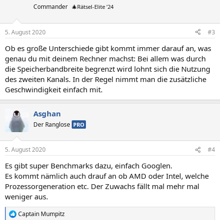
t
Commander
🎄Rätsel-Elite ’24
i
o
n
5. August 2020
#3
e
n
Ob es große Unterschiede gibt kommt immer darauf an, was
:
genau du mit deinem Rechner machst: Bei allem was durch
die Speicherbandbreite begrenzt wird lohnt sich die Nutzung
des zweiten Kanals. In der Regel nimmt man die zusätzliche
Geschwindigkeit einfach mit.
Asghan
Der Ranglose
PRO
5. August 2020
#4
Es gibt super Benchmarks dazu, einfach Googlen.
Es kommt nämlich auch drauf an ob AMD oder Intel, welche
Prozessorgeneration etc. Der Zuwachs fällt mal mehr mal
weniger aus.
Captain Mumpitz
R