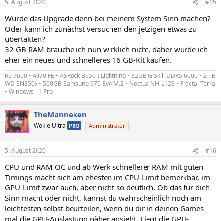
5. August 2020
#15
e
n
Würde das Upgrade denn bei meinem System Sinn machen?
:
Oder kann ich zunächst versuchen den jetzigen etwas zu
übertakten?
32 GB RAM brauche ich nun wirklich nicht, daher würde ich
eher ein neues und schnelleres 16 GB-Kit kaufen.
R5 7600 • 4070 FE • ASRock B650 I Lightning • 32GB G.Skill DDR5-6000 • 2 TB
WD SN850x • 500GB Samsung 970 Evo M.2 • Noctua NH-L12S • Fractal Terra
• Windows 11 Pro
TheManneken
Wokie Ultra
PRO
Administrator
5. August 2020
#16
CPU und RAM OC und ab Werk schnellerer RAM mit guten
Timings macht sich am ehesten im CPU-Limit bemerkbar, im
GPU-Limit zwar auch, aber nicht so deutlich. Ob das für dich
Sinn macht oder nicht, kannst du wahrscheinlich noch am
leichtesten selbst beurteilen, wenn du dir in deinen Games
mal die GPU-Auslastung näher ansieht. Liegt die GPU-