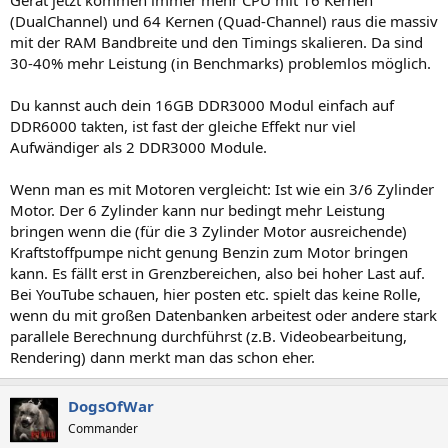
Gerät jetzt kommen immer mehr CPU mit 16 Kernen
(DualChannel) und 64 Kernen (Quad-Channel) raus die massiv
mit der RAM Bandbreite und den Timings skalieren. Da sind
30-40% mehr Leistung (in Benchmarks) problemlos möglich.
Du kannst auch dein 16GB DDR3000 Modul einfach auf
DDR6000 takten, ist fast der gleiche Effekt nur viel
Aufwändiger als 2 DDR3000 Module.
Wenn man es mit Motoren vergleicht: Ist wie ein 3/6 Zylinder
Motor. Der 6 Zylinder kann nur bedingt mehr Leistung
bringen wenn die (für die 3 Zylinder Motor ausreichende)
Kraftstoffpumpe nicht genung Benzin zum Motor bringen
kann. Es fällt erst in Grenzbereichen, also bei hoher Last auf.
Bei YouTube schauen, hier posten etc. spielt das keine Rolle,
wenn du mit großen Datenbanken arbeitest oder andere stark
parallele Berechnung durchführst (z.B. Videobearbeitung,
Rendering) dann merkt man das schon eher.
DogsOfWar
Commander