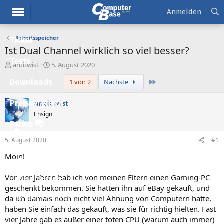
Hauptmenü
Anmelden
Arbeitsspeicher
Ticker
Ist Dual Channel wirklich so viel besser?
Tests
E
E
antitwist
5. August 2020
r
r
Letzte
Downloads
1 von 2
Nächste
s
s
t
t
e
e
antitwist
Preisvergleich
l
l
Ensign
l
l
Forum
e
t
r
a
5. August 2020
#1
Aktuelles
m
Moin!
Empfohlene Inhalte
Vor vier Jahren hab ich von meinen Eltern einen Gaming-PC
Neue Beiträge
geschenkt bekommen. Sie hatten ihn auf eBay gekauft, und
Neueste Aktivitäten
da ich damals noch nicht viel Ahnung von Computern hatte,
haben Sie einfach das gekauft, was sie für richtig hielten. Fast
Leserartikel
vier Jahre gab es außer einer toten CPU (warum auch immer)