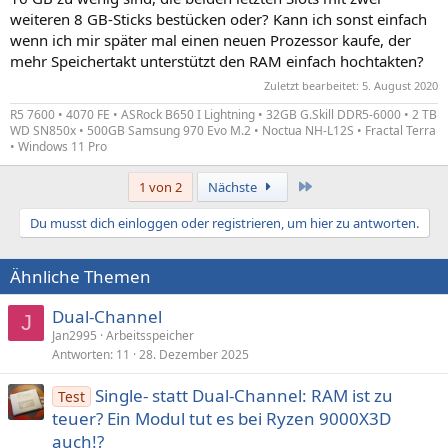
weiteren 8 GB-Sticks bestücken oder? Kann ich sonst einfach
wenn ich mir später mal einen neuen Prozessor kaufe, der
mehr Speichertakt unterstützt den RAM einfach hochtakten?
Zuletzt bearbeitet:
5. August 2020
R5 7600 • 4070 FE • ASRock B650 I Lightning • 32GB G.Skill DDR5-6000 • 2 TB
WD SN850x • 500GB Samsung 970 Evo M.2 • Noctua NH-L12S • Fractal Terra
• Windows 11 Pro
Letzte
1 von 2
Nächste
Du musst dich einloggen oder registrieren, um hier zu antworten.
Ähnliche Themen
Dual-Channel
J
Jan2995
Arbeitsspeicher
Antworten
11
28. Dezember 2025
Single- statt Dual-Channel: RAM ist zu
Test
teuer? Ein Modul tut es bei Ryzen 9000X3D
auch!?