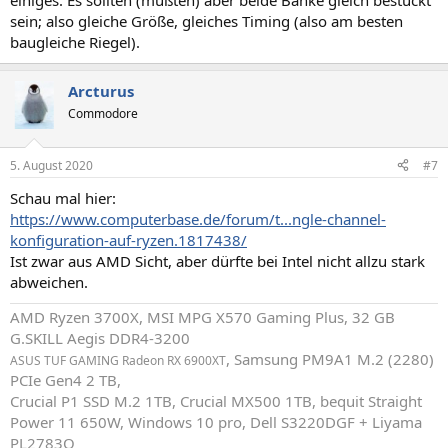
einiges. Es sollten (müßten) aber beide Bänke gleich bestückt
sein; also gleiche Größe, gleiches Timing (also am besten
baugleiche Riegel).
Arcturus
Commodore
5. August 2020
#7
Schau mal hier:
https://www.computerbase.de/forum/t...ngle-channel-
konfiguration-auf-ryzen.1817438/
Ist zwar aus AMD Sicht, aber dürfte bei Intel nicht allzu stark
abweichen.
AMD Ryzen 3700X, MSI MPG X570 Gaming Plus, 32 GB
G.SKILL Aegis DDR4-3200
, Samsung PM9A1 M.2 (2280)
ASUS TUF GAMING Radeon RX 6900XT
PCIe Gen4 2 TB,
Crucial P1 SSD M.2 1TB, Crucial MX500 1TB, bequit Straight
Power 11 650W, Windows 10 pro, Dell S3220DGF + Liyama
PL2783Q