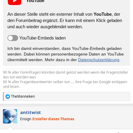
YouTube
An dieser Stelle steht ein externer Inhalt von
YouTube
, der
den Forumbeitrag ergänzt. Er kann mit einem Klick geladen
und auch wieder ausgeblendet werden.
YouTube-Embeds laden
Ich bin damit einverstanden, dass YouTube-Embeds geladen
werden. Dabei können personen­bezogene Daten an YouTube
übermittelt werden. Mehr dazu in der
Datenschutzerklärung
.
90 % aller Forenfragen könnten damit gelöst werden wenn die Fragensteller
das tun würden was
90 % aller Fragenbeantworter selber tun .... ihre Frage bei Google eintippen
und lesen .
TheManneken
R
e
a
antitwist
k
t
Ensign
Ersteller dieses Themas
i
o
n