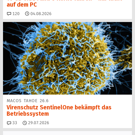
auf dem PC
Kommentare
120
04.08.2026
MACOS TAHOE 26.6
Virenschutz SentinelOne be­kämpft das
Betriebssystem
Kommentare
33
29.07.2026