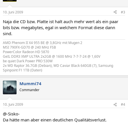
10. Juni 2009
#3
Naja die CD bzw. Platte ist halt auch mehr wert als ein paar
bits bzw. megabytes, egal in welchem Format diese dann
sind.
AMD Phenom II X4 955 BE @ 3,8GHz mit Mugen 2
MSI 790FX-GD70 @ 240 MHz FSB
PowerColor Radeon HD 5870
GeIL DDR3 XMP ULTRA 2x2GB @ 1600 MHz 7-7-7-24 @ 1,60V
be quiet Dark Power PRO 530W
2x WD Raptor 36.7GB (Debian), WD Caviar Black 640GB (7), Samsung
Spinpoint F1 1TB (Daten)
Mummi74
Commander
10. Juni 2009
#4
@-Sisko-
Da hätte man aber einen deutlichen Qualitätsverlust.