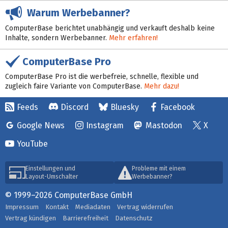
Warum Werbebanner?
ComputerBase berichtet unabhängig und verkauft deshalb keine
Inhalte, sondern Werbebanner.
Mehr erfahren!
ComputerBase Pro
ComputerBase Pro ist die werbefreie, schnelle, flexible und
zugleich faire Variante von ComputerBase.
Mehr dazu!
Feeds
Discord
Bluesky
Facebook
Google News
Instagram
Mastodon
X
YouTube
Einstellungen und
Probleme mit einem
Layout-Umschalter
Werbebanner?
© 1999–2026 ComputerBase GmbH
Impressum
Kontakt
Mediadaten
Vertrag widerrufen
Vertrag kündigen
Barrierefreiheit
Datenschutz