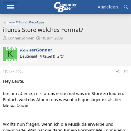
Hauptmenü
Anmelden
macOS und Mac-Apps
Ticker
iTunes Store welches Format?
Tests
E
E
KönnerGönner
10. Juni 2009
r
r
Downloads
s
s
KönnerGönner
K
t
t
Lieutenant
🎅Rätsel-Elite ’24
e
e
Preisvergleich
l
l
l
l
10. Juni 2009
#1
Forum
e
t
r
a
Hey Leute,
Aktuelles
m
bin am überlegen mir das erste mal was im Store zu kaufen.
Empfohlene Inhalte
Einfach weil das Album das wesentlich günstiger ist als bei
Neue Beiträge
Media Markt.
Neueste Aktivitäten
Wollte nun fragen, wenn ich die Musik da erwerbe und
Leserartikel
downloade. Was hat die dann für ein Format? Weil nur wenn