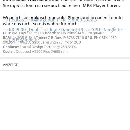
Regeln
Sie mp3 ist kann ich sie auch auf einem MP3 Player hören.
Wenn ich sie praktisch nur aufs iPhone und brennen könnte,
Podcast
RAMageddon
RTX 5000 „Deals“
wäre das nicht so das wahre für mich.
RX 9000 „Deals“
Ideale Gaming-PCs
GPU-Rangliste
CPU
: AMD Ryzen 9 5900x
Board
: ASUS Prime X470-Pro @6401
RAM
: 4x 8GB G-Skill Trident Z B-Dies @ 3733 CL16
GPU:
PNY RTX 4080
CPU-Rangliste
@0,95V +100/250
SSD
: Samsung 970 Pro 512GB
Gehäuse
: Fractal Design Torrent @ 25%/20%
Cooler
: Deepcool AS500 Plus @600 rpm