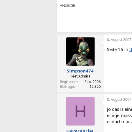
8. August 2007
Seite 16 in
d
Simpson474
Fleet Admiral
Registriert
Sep. 2006
Beiträge
12.820
8. August 2007
H
jo das is ei
einigermasse
einfach nur
HyPerRaZieL