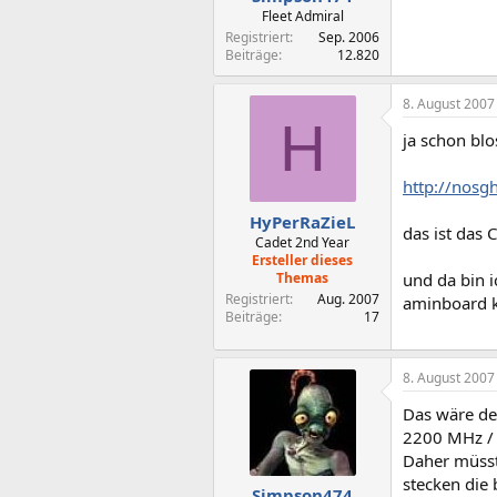
Fleet Admiral
Registriert
Sep. 2006
Beiträge
12.820
8. August 2007
H
ja schon blo
http://nosg
HyPerRaZieL
das ist das 
Cadet 2nd Year
Ersteller dieses
Themas
und da bin i
Registriert
Aug. 2007
aminboard k
Beiträge
17
8. August 2007
Das wäre de
2200 MHz /
Daher müsste
stecken die 
Simpson474