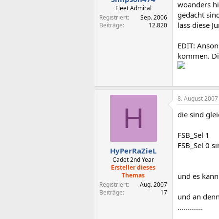
woanders hi
Fleet Admiral
gedacht sind
Registriert
Sep. 2006
lass diese J
Beiträge
12.820
EDIT: Anson
kommen. Die
8. August 2007
H
die sind gle
FSB_Sel 1
FSB_Sel 0 sin
HyPerRaZieL
Cadet 2nd Year
Ersteller dieses
Themas
und es kann 
Registriert
Aug. 2007
Beiträge
17
und an denne
.............