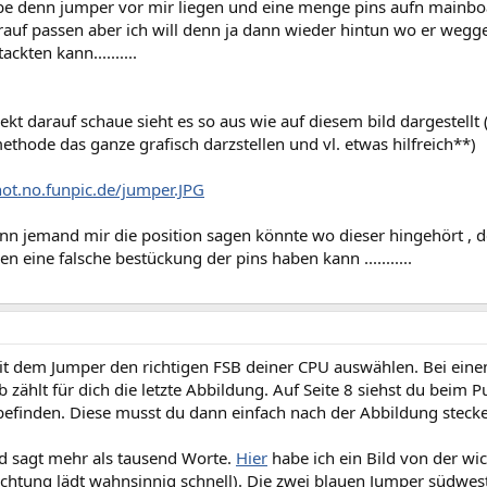
be denn jumper vor mir liegen und eine menge pins aufn mainb
rauf passen aber ich will denn ja dann wieder hintun wo er wegge
ckten kann..........
ekt darauf schaue sieht es so aus wie auf diesem bild dargestellt 
ethode das ganze grafisch darzstellen und vl. etwas hilfreich**)
hot.no.funpic.de/jumper.JPG
nn jemand mir die position sagen könnte wo dieser hingehört , d
n eine falsche bestückung der pins haben kann ...........
t dem Jumper den richtigen FSB deiner CPU auswählen. Bei ein
b zählt für dich die letzte Abbildung. Auf Seite 8 siehst du beim
efinden. Diese musst du dann einfach nach der Abbildung steck
ld sagt mehr als tausend Worte.
Hier
habe ich ein Bild von der wi
chtung lädt wahnsinnig schnell). Die zwei blauen Jumper südwest