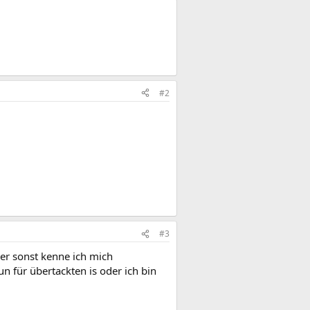
#2
#3
ber sonst kenne ich mich
n für übertackten is oder ich bin