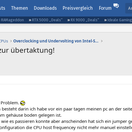
sts
Themen
Downloads
Preisvergleich
Forum
A
RAMageddon
RTX 5000 „Deals“
RX 9000 „Deals“
Ideale Gamin
 CPUs
Overclocking und Undervolting von Intel-Systemen
zur übertaktung!
n Problem.
besteht darin ich habe vor ein paar tagen meinen pc an der seit
am gehäuse boden gelegen ist.
 wie es passieren konnte aber anscheinden hat sich ein jumper g
onfiguration die CPU host frequencey nicht mehr manuel einstell