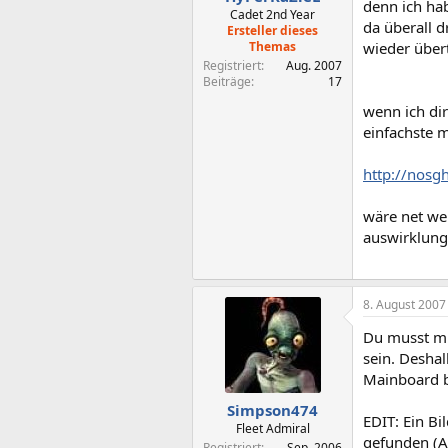
denn ich ha
Cadet 2nd Year
da überall d
Ersteller dieses
Themas
wieder überta
Registriert
Aug. 2007
Beiträge
17
wenn ich dir
einfachste m
http://nosg
wäre net we
auswirklunge
8. August 2007
Du musst mi
sein. Deshal
Mainboard b
Simpson474
EDIT: Ein Bi
Fleet Admiral
gefunden (A
Registriert
Sep. 2006