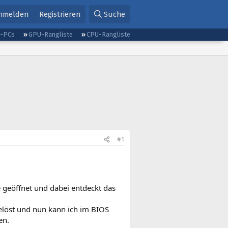
nmelden
Registrieren
Suche
g-PCs
GPU-Rangliste
CPU-Rangliste
#1
e geöffnet und dabei entdeckt das
elöst und nun kann ich im BIOS
en.