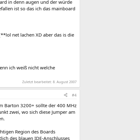
oard in denn augen und der würde
fallen ist so das ich das mainboard
(**lol net lachen XD aber das is die
enn ich weiß nicht welche
Zuletzt bearbeitet:
8. August 2007
#4
em Barton 3200+ sollte der 400 MHz
 Punkt zwei, wo sich diese Jumper am
en.
chtigen Region des Boards
lich des blauen IDE-Anschlusses