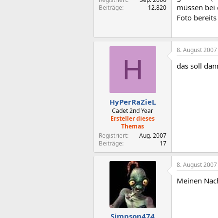
müssen bei 
Beiträge
12.820
Foto bereits
8. August 2007
H
das soll dan
HyPerRaZieL
Cadet 2nd Year
Ersteller dieses
Themas
Registriert
Aug. 2007
Beiträge
17
8. August 2007
Meinen Nach
Simpson474