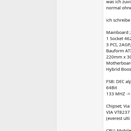
was ich zuvo
normal ohne
ich schreibe
Mainboard 
1 Socket 46
3 PCI, 2AGP,
Bauform AT
220mm x 
Motherboar
Hybrid Boos
FSB: DEC al
64Bit
133 MHZ -> 
Chipset; Via 
VIA VT8237 
(everest ult
CPU; Mobile