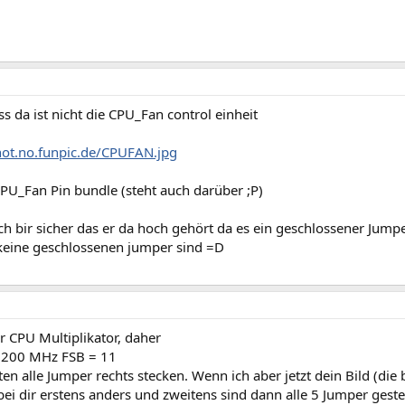
ss da ist nicht die CPU_Fan control einheit
hot.no.funpic.de/CPUFAN.jpg
CPU_Fan Pin bundle (steht auch darüber ;P)
ch bir sicher das er da hoch gehört da es ein geschlossener Jump
eine geschlossenen jumper sind =D
r CPU Multiplikator, daher
 200 MHz FSB = 11
n alle Jumper rechts stecken. Wenn ich aber jetzt dein Bild (die b
bei dir erstens anders und zweitens sind dann alle 5 Jumper ges