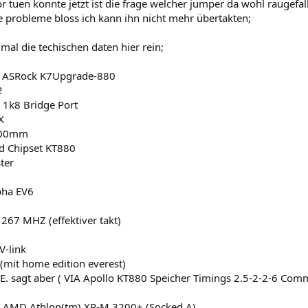
r tuen konnte jetzt ist die frage welcher jumper da wohl raugefall
 probleme bloss ich kann ihn nicht mehr übertakten;
 mal die techischen daten hier rein;
; ASRock K7Upgrade-880
2
 1k8 Bridge Port
X
300mm
d Chipset KT880
ter
pha EV6
267 MHZ (effektiver takt)
V-link
(mit home edition everest)
i E. sagt aber ( VIA Apollo KT880 Speicher Timings 2.5-2-2-6 Co
 AMD Athlon(tm) XP-M 3200+ (Socked A)