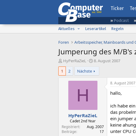
Ticker
Te
Podcast
Aktuelles
Leserartikel
Regeln
Foren
Arbeitsspeicher, Mainboards und
Jumperung des M/B's 
E
E
HyPerRaZieL
8. August 2007
r
r
1
2
Nächste
s
s
t
t
e
e
8. August 2007
l
l
H
hallo,
l
l
e
t
r
a
ich habe ei
m
das probelm 
HyPerRaZieL
ein jumper 
Cadet 2nd Year
keine ahung
Registriert
Aug. 2007
unter CPU C
Beiträge
17