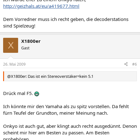
http://geizhals.at/eu/a419677.html
Dem Vorredner muss ich recht geben, die decoderstations
sind Spielzeug!
X1800er
X
Gast
26. Mai 2009
#6
@X1800er: Das ist ein Stereoverstäker=kein 5.1
Drück mal F5.
Ich könnte mir den Yamaha als zu spitz vorstellen. Da fehlt
fürn Teufel der Grundton, meiner Meinung nach.
Onkyo ist auch gut, aber klingt auch recht ausgedünnt. Denon
scheint mir hier am Besten zu passen. Am Besten
probehören.