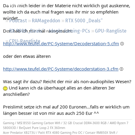
Regeln
Da ich mich leider in der Materie nicht wirklich gut auskenne,
wollte ich da euch mal fragen was ihr mir so empfehlen
würdet...
Podcast
RAMageddon
RTX 5000 „Deals“
Den hab ich mir mal rausgesucht:
RX 9000 „Deals“
Ideale Gaming-PCs
GPU-Rangliste
CPU-Rangliste
http://www.teufel.de/PC-Systeme/Decoderstation-5.cfm
oder den etwas älteren
http://www.teufel.de/PC-Systeme/decoderstation-3.cfm
Was sagt ihr dazu? Reicht der mir als non-audiophiles Wesen?
Und kann ich da überhaupt alles an den älteren 3er
anschließen?
Preislimit setze ich mal auf 200 Euronen...falls er wirklich um
längen besser ist von mir aus auch 250 Eur ^^
Gaming / MSI B550 Gaming Carbon Wifi / 32 GB Crucial DDR4-3600 RGB / AMD Ryzen 7
5800X3D / BeQuiet Pure Loop 2 FX 360mm
Acer Predator XB273U / Palit RTX 4080 Gaming Pro OC / Corsair RM850X Shift /