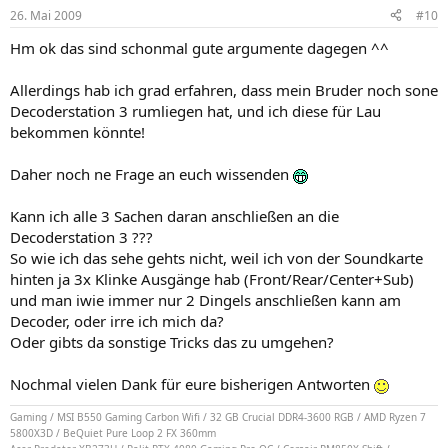
26. Mai 2009
#10
Hm ok das sind schonmal gute argumente dagegen ^^
Allerdings hab ich grad erfahren, dass mein Bruder noch sone
Decoderstation 3 rumliegen hat, und ich diese für Lau
bekommen könnte!
Daher noch ne Frage an euch wissenden
Kann ich alle 3 Sachen daran anschließen an die
Decoderstation 3 ???
So wie ich das sehe gehts nicht, weil ich von der Soundkarte
hinten ja 3x Klinke Ausgänge hab (Front/Rear/Center+Sub)
und man iwie immer nur 2 Dingels anschließen kann am
Decoder, oder irre ich mich da?
Oder gibts da sonstige Tricks das zu umgehen?
Nochmal vielen Dank für eure bisherigen Antworten
Gaming / MSI B550 Gaming Carbon Wifi / 32 GB Crucial DDR4-3600 RGB / AMD Ryzen 7
5800X3D / BeQuiet Pure Loop 2 FX 360mm