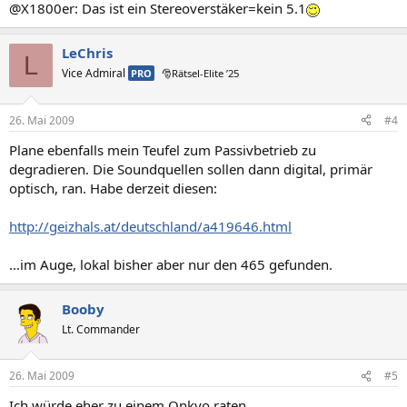
@X1800er: Das ist ein Stereoverstäker=kein 5.1
LeChris
L
Vice Admiral
PRO
🎅Rätsel-Elite ’25
26. Mai 2009
#4
Plane ebenfalls mein Teufel zum Passivbetrieb zu
degradieren. Die Soundquellen sollen dann digital, primär
optisch, ran. Habe derzeit diesen:
http://geizhals.at/deutschland/a419646.html
...im Auge, lokal bisher aber nur den 465 gefunden.
Booby
Lt. Commander
26. Mai 2009
#5
Ich würde eher zu einem Onkyo raten,