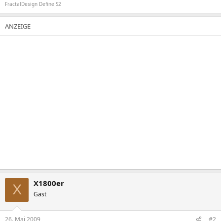
FractalDesign Define S2
X1800er
X
Gast
26. Mai 2009
#2