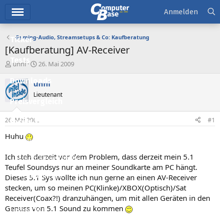
Hauptmenü
Anmelden
Gaming-Audio, Streamsetups & Co: Kaufberatung
Ticker
[Kaufberatung] AV-Receiver
Tests
E
E
unni
26. Mai 2009
r
r
Downloads
s
s
unni
t
t
Lieutenant
e
e
Preisvergleich
l
l
l
l
26. Mai 2009
#1
Forum
e
t
r
a
Huhu
Aktuelles
m
Ich steh derzeit vor dem Problem, dass derzeit mein 5.1
Empfohlene Inhalte
Teufel Soundsys nur an meiner Soundkarte am PC hängt.
Neue Beiträge
Dieses 5.1 Sys wollte ich nun gerne an einen AV-Receiver
stecken, um so meinen PC(Klinke)/XBOX(Optisch)/Sat
Neueste Aktivitäten
Receiver(Coax?!) dranzuhängen, um mit allen Geräten in den
Genuss von 5.1 Sound zu kommen
Leserartikel