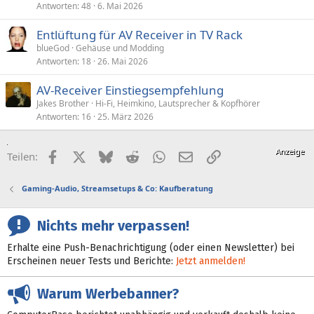
Antworten
48
6. Mai 2026
Entlüftung für AV Receiver in TV Rack
blueGod
Gehäuse und Modding
Antworten
18
26. Mai 2026
AV-Receiver Einstiegsempfehlung
Jakes Brother
Hi-Fi, Heimkino, Lautsprecher & Kopfhörer
Antworten
16
25. März 2026
Facebook
X (Twitter)
Bluesky
Reddit
WhatsApp
E-Mail
Link
Teilen:
Gaming-Audio, Streamsetups & Co: Kaufberatung
Nichts mehr verpassen!
Erhalte eine Push-Benachrichtigung (oder einen Newsletter) bei
Erscheinen neuer Tests und Berichte:
Jetzt anmelden!
Warum Werbebanner?