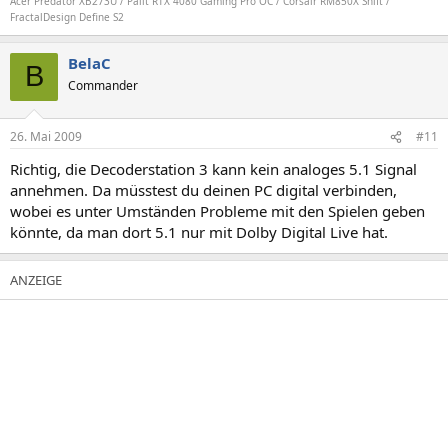
Acer Predator XB273U / Palit RTX 4080 Gaming Pro OC / Corsair RM850X Shift /
FractalDesign Define S2
BelaC
B
Commander
26. Mai 2009
#11
Richtig, die Decoderstation 3 kann kein analoges 5.1 Signal
annehmen. Da müsstest du deinen PC digital verbinden,
wobei es unter Umständen Probleme mit den Spielen geben
könnte, da man dort 5.1 nur mit Dolby Digital Live hat.