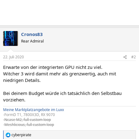
Cronos83
Rear Admiral
22. Juli 2020
#2
Erwarte von der integrierten GPU nicht zu viel.
Witcher 3 wird damit mehr als grenzwertig, auch mit
niedrigen Details.
Bei deinem Budget würde ich tatsächlich den Selbstbau
vorziehen.
Meine Marktplatzangebote im Luxx
-FormD T1, 7800X3D, RX 9070
-Ncase M2, full custom loop
-
Meshlicious, full custom loop
cyberpirate
R