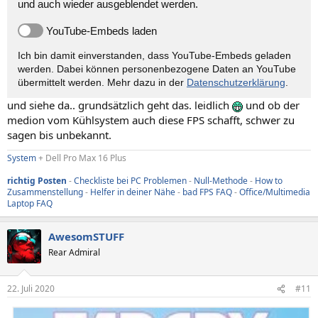
und auch wieder ausgeblendet werden.
YouTube-Embeds laden
Ich bin damit einverstanden, dass YouTube-Embeds geladen
werden. Dabei können personen­bezogene Daten an YouTube
übermittelt werden. Mehr dazu in der
Datenschutzerklärung
.
und siehe da.. grundsätzlich geht das. leidlich
und ob der
medion vom Kühlsystem auch diese FPS schafft, schwer zu
sagen bis unbekannt.
System
+ Dell Pro Max 16 Plus
richtig Posten
-
Checkliste bei PC Problemen
-
Null-Methode
-
How to
Zusammenstellung
-
Helfer in deiner Nähe
-
bad FPS FAQ
-
Office/Multimedia
Laptop FAQ
AwesomSTUFF
Rear Admiral
22. Juli 2020
#11