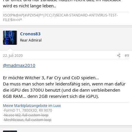
:
wird es nicht lange leben..
X5O!P%@AP[4\PZX54(P^)7CC)7}$EICAR-STANDARD-ANTIVIRUS-TEST-
FILE!$H+H*
Cronos83
Rear Admiral
22. Juli 2020
#9
@madmax2010
Er möchte Witcher 3, Far Cry und CoD spielen...
Da muss man schon sehr leidensfähig sein, wenn man dafür
die iGPU des 3700U benutzt (und die dann verbleibenden
6GB RAM... denn 2GB reserviert sich die iGPU).
Meine Marktplatzangebote im Luxx
-FormD T1, 7800X3D, RX 9070
-Ncase M2, full custom loop
-
Meshlicious, full custom loop