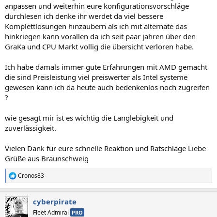
anpassen und weiterhin eure konfigurationsvorschläge
durchlesen ich denke ihr werdet da viel bessere
Komplettlösungen hinzaubern als ich mit alternate das
hinkriegen kann vorallen da ich seit paar jahren über den
GraKa und CPU Markt vollig die übersicht verloren habe.
Ich habe damals immer gute Erfahrungen mit AMD gemacht
die sind Preisleistung viel preiswerter als Intel systeme
gewesen kann ich da heute auch bedenkenlos noch zugreifen
?
wie gesagt mir ist es wichtig die Langlebigkeit und
zuverlässigkeit.
Vielen Dank für eure schnelle Reaktion und Ratschläge Liebe
Grüße aus Braunschweig
Cronos83
R
e
a
cyberpirate
k
t
Fleet Admiral
PRO