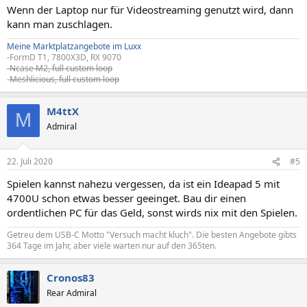
Wenn der Laptop nur für Videostreaming genutzt wird, dann
kann man zuschlagen.
Meine Marktplatzangebote im Luxx
-FormD T1, 7800X3D, RX 9070
-Ncase M2, full custom loop
-
Meshlicious, full custom loop
M4ttX
M
Admiral
22. Juli 2020
#5
Spielen kannst nahezu vergessen, da ist ein Ideapad 5 mit
4700U schon etwas besser geeinget. Bau dir einen
ordentlichen PC für das Geld, sonst wirds nix mit den Spielen.
Getreu dem USB-C Motto "Versuch macht kluch". Die besten Angebote gibts
364 Tage im Jahr, aber viele warten nur auf den 365ten.
Cronos83
Rear Admiral