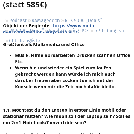
(statt 585€)
Regeln
Podcast
RAMageddon
RTX 5000 „Deals“
Objekt der Begierde :
https://www.mein-
RX 9000 „Deals“
Ideale Gaming-PCs
GPU-Rangliste
deal.com/medion-akoya-e15301/
CPU-Rangliste
Größtenteils Multimedia und Office
Musik, Filme Büroarbeiten Drucken scannen Office
Etc.
Wenn hin und wieder ein Spiel zum laufen
gebracht werden kann würde ich mich auch
darüber freuen aber zocken tue ich mit der
Konsole wenn mir die Zeit noch dafür bleibt.
1.1. Möchtest du den Laptop in erster Linie mobil oder
stationär nutzen? Wie mobil soll der Laptop sein? Soll es
ein 2in1-Notebook/Convertible sein?