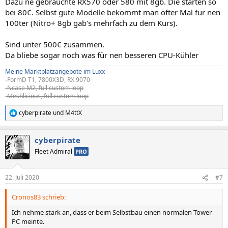
Dazu ne gebrauchte RX570 oder 580 mit 8gb. Die starten so
bei 80€. Selbst gute Modelle bekommt man öfter Mal für nen
100ter (Nitro+ 8gb gab's mehrfach zu dem Kurs).
Sind unter 500€ zusammen.
Da bliebe sogar noch was für nen besseren CPU-Kühler
Meine Marktplatzangebote im Luxx
-FormD T1, 7800X3D, RX 9070
-Ncase M2, full custom loop
-
Meshlicious, full custom loop
cyberpirate
und
M4ttX
R
e
a
cyberpirate
k
t
Fleet Admiral
PRO
i
o
n
22. Juli 2020
#7
e
n
Cronos83 schrieb:
:
Ich nehme stark an, dass er beim Selbstbau einen normalen Tower
PC meinte.