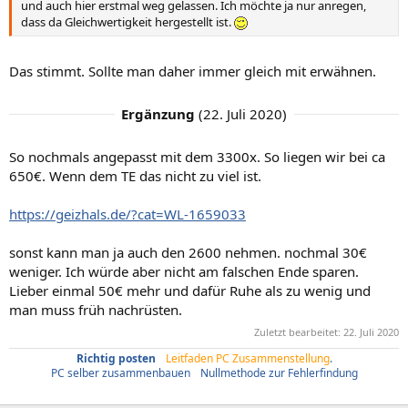
und auch hier erstmal weg gelassen. Ich möchte ja nur anregen,
dass da Gleichwertigkeit hergestellt ist.
Das stimmt. Sollte man daher immer gleich mit erwähnen.
Ergänzung
(
22. Juli 2020
)
So nochmals angepasst mit dem 3300x. So liegen wir bei ca
650€. Wenn dem TE das nicht zu viel ist.
https://geizhals.de/?cat=WL-1659033
sonst kann man ja auch den 2600 nehmen. nochmal 30€
weniger. Ich würde aber nicht am falschen Ende sparen.
Lieber einmal 50€ mehr und dafür Ruhe als zu wenig und
man muss früh nachrüsten.
Zuletzt bearbeitet:
22. Juli 2020
Richtig posten
/
Leitfaden PC Zusammenstellung
.
PC selber zusammenbauen
/
Nullmethode zur Fehlerfindung