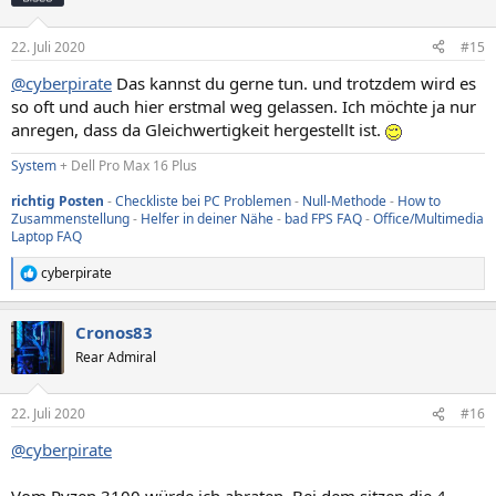
22. Juli 2020
#15
@cyberpirate
Das kannst du gerne tun. und trotzdem wird es
so oft und auch hier erstmal weg gelassen. Ich möchte ja nur
anregen, dass da Gleichwertigkeit hergestellt ist.
System
+ Dell Pro Max 16 Plus
richtig Posten
-
Checkliste bei PC Problemen
-
Null-Methode
-
How to
Zusammenstellung
-
Helfer in deiner Nähe
-
bad FPS FAQ
-
Office/Multimedia
Laptop FAQ
cyberpirate
R
e
a
Cronos83
k
t
Rear Admiral
i
o
n
22. Juli 2020
#16
e
n
@cyberpirate
: