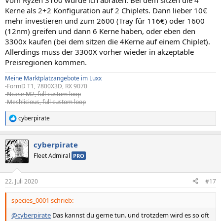
Vom Ryzen 3100 würde ich abraten. Bei dem sitzen die 4
Kerne als 2+2 Konfiguration auf 2 Chiplets. Dann lieber 10€
mehr investieren und zum 2600 (Tray für 116€) oder 1600
(12nm) greifen und dann 6 Kerne haben, oder eben den
3300x kaufen (bei dem sitzen die 4Kerne auf einem Chiplet).
Allerdings muss der 3300X vorher wieder in akzeptable
Preisregionen kommen.
Meine Marktplatzangebote im Luxx
-FormD T1, 7800X3D, RX 9070
-Ncase M2, full custom loop
-
Meshlicious, full custom loop
cyberpirate
R
e
a
cyberpirate
k
t
Fleet Admiral
PRO
i
o
n
22. Juli 2020
#17
e
n
species_0001 schrieb:
:
@cyberpirate
Das kannst du gerne tun. und trotzdem wird es so oft