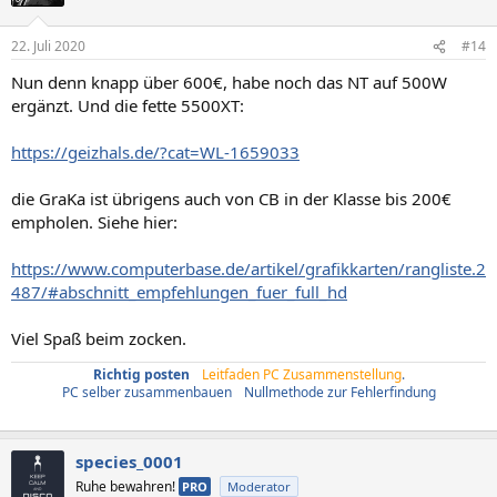
i
o
n
22. Juli 2020
#14
e
n
Nun denn knapp über 600€, habe noch das NT auf 500W
:
ergänzt. Und die fette 5500XT:
https://geizhals.de/?cat=WL-1659033
die GraKa ist übrigens auch von CB in der Klasse bis 200€
empholen. Siehe hier:
https://www.computerbase.de/artikel/grafikkarten/rangliste.2
487/#abschnitt_empfehlungen_fuer_full_hd
Viel Spaß beim zocken.
Richtig posten
/
Leitfaden PC Zusammenstellung
.
PC selber zusammenbauen
/
Nullmethode zur Fehlerfindung
species_0001
Ruhe bewahren!
PRO
Moderator