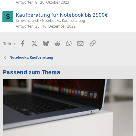
Antworten
8
26. Oktober 2023
Kaufberatung für Notebook bis 2500€
S
Schwanzlurch
Notebooks: Kaufberatung
Antworten
25
10. Dezember 2022
Facebook
X (Twitter)
Bluesky
Reddit
WhatsApp
E-Mail
Link
Teilen:
Notebooks: Kaufberatung
Passend zum Thema