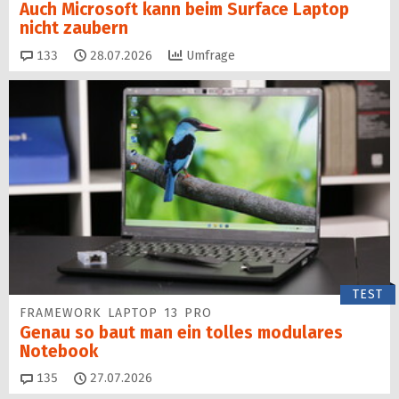
Auch Microsoft kann beim Surface Laptop
nicht zaubern
Kommentare
133
28.07.2026
Umfrage
TEST
FRAMEWORK LAPTOP 13 PRO
Genau so baut man ein tolles modulares
Notebook
Kommentare
135
27.07.2026