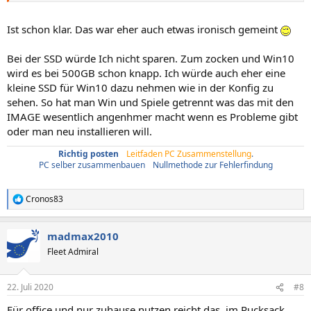
Ist schon klar. Das war eher auch etwas ironisch gemeint
Bei der SSD würde Ich nicht sparen. Zum zocken und Win10
wird es bei 500GB schon knapp. Ich würde auch eher eine
kleine SSD für Win10 dazu nehmen wie in der Konfig zu
sehen. So hat man Win und Spiele getrennt was das mit den
IMAGE wesentlich angenhmer macht wenn es Probleme gibt
oder man neu installieren will.
Richtig posten
/
Leitfaden PC Zusammenstellung
.
PC selber zusammenbauen
/
Nullmethode zur Fehlerfindung
Cronos83
R
e
a
madmax2010
k
t
Fleet Admiral
i
o
n
22. Juli 2020
#8
e
n
Für office und nur zuhause nutzen reicht das, im Rucksack