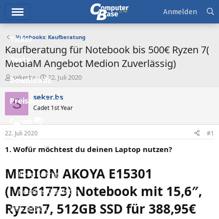
Hauptmenü
Anmelden
Notebooks: Kaufberatung
Ticker
Kaufberatung für Notebook bis 500€ Ryzen 7(
Tests
MediaM Angebot Medion Zuverlässig)
E
E
seker.bs
22. Juli 2020
Downloads
r
r
s
s
seker.bs
S
Preisvergleich
t
t
Cadet 1st Year
e
e
l
l
Forum
l
l
22. Juli 2020
#1
e
t
Aktuelles
r
a
1. Wofür möchtest du deinen Laptop nutzen?
m
Empfohlene Inhalte
MEDION AKOYA E15301
Neue Beiträge
(MD61773) Notebook mit 15,6″,
Neueste Aktivitäten
Ryzen7, 512GB SSD für 388,95€
Leserartikel