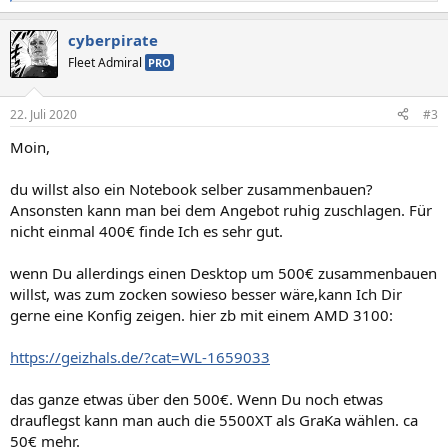
e
a
cyberpirate
k
t
Fleet Admiral
PRO
i
o
n
22. Juli 2020
#3
e
n
Moin,
:
du willst also ein Notebook selber zusammenbauen?
Ansonsten kann man bei dem Angebot ruhig zuschlagen. Für
nicht einmal 400€ finde Ich es sehr gut.
wenn Du allerdings einen Desktop um 500€ zusammenbauen
willst, was zum zocken sowieso besser wäre,kann Ich Dir
gerne eine Konfig zeigen. hier zb mit einem AMD 3100:
https://geizhals.de/?cat=WL-1659033
das ganze etwas über den 500€. Wenn Du noch etwas
drauflegst kann man auch die 5500XT als GraKa wählen. ca
50€ mehr.