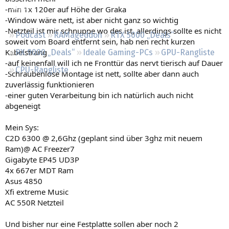
Regeln
-min 1x 120er auf Höhe der Graka
-Window wäre nett, ist aber nicht ganz so wichtig
-Netzteil ist mir schnuppe wo des ist, allerdings sollte es nicht
Podcast
RAMageddon
RTX 5000 „Deals“
soweit vom Board entfernt sein, hab nen recht kurzen
Kabelstrang
RX 9000 „Deals“
Ideale Gaming-PCs
GPU-Rangliste
-auf keinenfall will ich ne Fronttür das nervt tierisch auf Dauer
CPU-Rangliste
-Schraubenlose Montage ist nett, sollte aber dann auch
zuverlässig funktionieren
-einer guten Verarbeitung bin ich natürlich auch nicht
abgeneigt
Mein Sys:
C2D 6300 @ 2,6Ghz (geplant sind über 3ghz mit neuem
Ram)@ AC Freezer7
Gigabyte EP45 UD3P
4x 667er MDT Ram
Asus 4850
Xfi extreme Music
AC 550R Netzteil
Und bisher nur eine Festplatte sollen aber noch 2