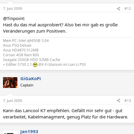
7. Juni 2009
#12
@Tinpoint:
Hast du das mal ausprobiert? Also bei mir gab es große
Veränderungen zum Positiven.
Mein PC:
Intel q9450@ 3.04
Asus P5Q Deluxe
Asus HD4870 512MB
Corsair 4GB Ram 800
Seagate 250GB HDD 32MB Cache
+ Edifier S730 2.1
@X-Fi titanium im Lian Li P50
GiGaKoPi
Captain
7. Juni 2009
#13
Kann das Lancool K7 empfehlen. Gefällt mir sehr gut - gut
verarbeitet, Kabelmanagment, genug Platz für die Hardware.
Jan1993