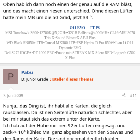
Oben hab ich dann noch einen der genau auf die RAM bläst,
und das macht einen riesen unterschied. Ohne diesen Lüfter
hatte mein MB um die 50 Grad, jetzt 33 °.
Custom Wakü´s
-
O11 EVO
&
TT P8
MSI Tomahawk Z690•12700K@5,2GHz•32GB Ballistix@4000MHz CL16•MSI 3070
Trio X•Sound BlasterX AE-5 Plus
WD Black SN850x 2TB•Crucial MX500 1TB•FSP Hydro Ti Pro 850W•
Lian Li
O11
Dynamic EVO
Dell S2721DGFA•DT 1990 PRO
•
Fnatic miniSTREAK MX Silent RED•Logitech G502
X Plus
Pabu
P
Lt. Junior Grade
Ersteller dieses Themas
7. Juni 2009
#11
Nunja...das Ding ist, ihr habt alle Karten, die gleich
rausblassen. Da ist nen Seitenlüfte natürlich schlechter, aber
bei mir staut sich das extrem unter der Karte.
Ich hab auf der Höhe mir nen 92er Lüfter reingesägt und
zack-> 10° kühler. Mal ganz abgesehen von den Spawas und
den Rams der Karte. Die sind nochmal deutlich kühler.