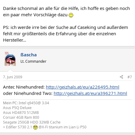
Danke schonmal an alle für die Hilfe, ich hoffe es geben noch
ein paar mehr Vorschläge dazu
PS: ich werde irre bei der Suche auf Caseking und außerdem
fehlt mir größtenteils die Erfahrung über die einzelnen
Hersteller...
ßascha
Lt. Commander
7. Juni 2009
#7
Antec Ninehundred:
http://geizhals.at/eu/a226495.html
oder Ninehundred Two:
http://geizhals.at/eu/a396271.html
Mein PC:
Intel q9450@ 3.04
Asus P5Q Deluxe
Asus HD4870 512MB
Corsair 4GB Ram 800
Seagate 250GB HDD 32MB Cache
+ Edifier S730 2.1
@X-Fi titanium im Lian Li P50