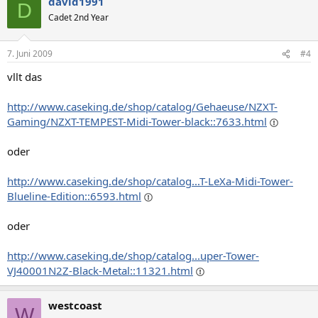
david1991
D
Cadet 2nd Year
7. Juni 2009
#4
vllt das
http://www.caseking.de/shop/catalog/Gehaeuse/NZXT-
Gaming/NZXT-TEMPEST-Midi-Tower-black::7633.html
oder
http://www.caseking.de/shop/catalog...T-LeXa-Midi-Tower-
Blueline-Edition::6593.html
oder
http://www.caseking.de/shop/catalog...uper-Tower-
VJ40001N2Z-Black-Metal::11321.html
westcoast
W