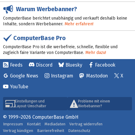
Warum Werbebanner?
ComputerBase berichtet unabhängig und verkauft deshalb keine
Inhalte, sondern Werbebanner.
Mehr erfahren!
ComputerBase Pro
ComputerBase Pro ist die werbefreie, schnelle, flexible und
zugleich faire Variante von ComputerBase.
Mehr dazu!
Feeds
Discord
Bluesky
Facebook
Google News
Instagram
Mastodon
X
YouTube
Einstellungen und
Probleme mit einem
Layout-Umschalter
Werbebanner?
© 1999–2026 ComputerBase GmbH
Impressum
Kontakt
Mediadaten
Vertrag widerrufen
Vertrag kündigen
Barrierefreiheit
Datenschutz