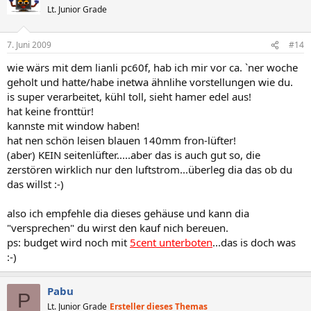
Lt. Junior Grade
7. Juni 2009
#14
wie wärs mit dem lianli pc60f, hab ich mir vor ca. `ner woche
geholt und hatte/habe inetwa ähnlihe vorstellungen wie du.
is super verarbeitet, kühl toll, sieht hamer edel aus!
hat keine fronttür!
kannste mit window haben!
hat nen schön leisen blauen 140mm fron-lüfter!
(aber) KEIN seitenlüfter.....aber das is auch gut so, die
zerstören wirklich nur den luftstrom...überleg dia das ob du
das willst :-)
also ich empfehle dia dieses gehäuse und kann dia
"versprechen" du wirst den kauf nich bereuen.
ps: budget wird noch mit
5cent unterboten
...das is doch was
:-)
Pabu
P
Lt. Junior Grade
Ersteller dieses Themas