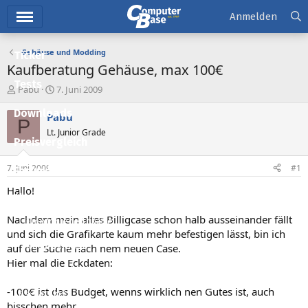
Hauptmenü
Anmelden
Gehäuse und Modding
Ticker
Kaufberatung Gehäuse, max 100€
Tests
E
E
Pabu
7. Juni 2009
r
r
Downloads
s
s
Pabu
P
t
t
Lt. Junior Grade
e
e
Preisvergleich
l
l
l
l
7. Juni 2009
#1
Forum
e
t
r
a
Hallo!
Aktuelles
m
Nachdem mein altes Billigcase schon halb ausseinander fällt
Empfohlene Inhalte
und sich die Grafikarte kaum mehr befestigen lässt, bin ich
Neue Beiträge
auf der Suche nach nem neuen Case.
Hier mal die Eckdaten:
Neueste Aktivitäten
-100€ ist das Budget, wenns wirklich nen Gutes ist, auch
Leserartikel
bisschen mehr