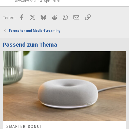
Antworten
20
4. April 2026
Facebook
X (Twitter)
Bluesky
Reddit
WhatsApp
E-Mail
Link
Teilen:
Fernseher und Media-Streaming
Passend zum Thema
SMARTER DONUT