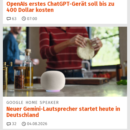
OpenAIs erstes ChatGPT-Gerät soll bis zu
400 Dollar kosten
Kommentare
63
07:00
GOOGLE HOME SPEAKER
Neuer Gemini-Laut­spre­cher startet heu­te in
Deutschland
Kommentare
32
04.08.2026