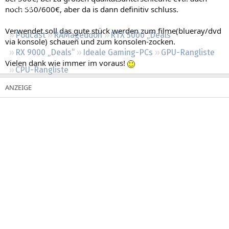
Regeln
noch 550/600€, aber da is dann definitiv schluss.
Verwendet soll das gute stück werden zum filme(blueray/dvd
Podcast
RAMageddon
RTX 5000 „Deals“
via konsole) schauen und zum konsolen-zocken.
RX 9000 „Deals“
Ideale Gaming-PCs
GPU-Rangliste
Vielen dank wie immer im voraus!
CPU-Rangliste