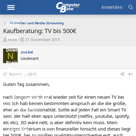
Hauptmenü
Anmelden
Fernseher und Media-Streaming
Ticker
Kaufberatung: TV bis 500€
Tests
E
E
nickk
27. November 2015
r
r
Downloads
s
s
nickk
N
t
t
Lieutenant
e
e
Preisvergleich
l
l
l
l
27. November 2015
#1
Forum
e
t
r
a
Guten Tag zusammen,
Aktuelles
m
nach langem wirds mal wieder zeit für einen neuen TV bei
Empfohlene Inhalte
mir. Ich hab keinen bestimmten anspruch an die die größe,
Neue Beiträge
eher an die funktionalität. Sollte auf jeden Fall ein Smart TV
sein, der halt eben apps unterstützt (netflix, youtube, spotify,
Neueste Aktivitäten
etc etc), 3D wäre nett, is aber definitiv kein muss. Mein
einziges Kriterium is von finanzieller hinsicht und dieses liegt
Leserartikel
bei 500€, bei zu großen qualitätsunterschiedne evtl. auch