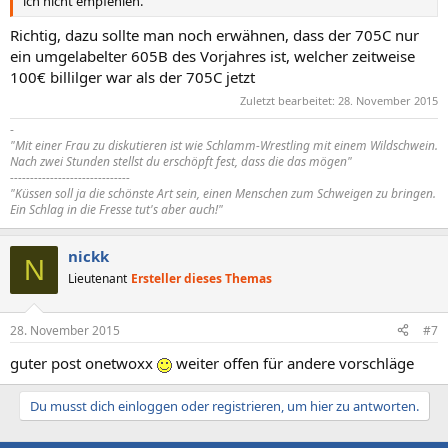
ich nicht empfehlen.
Richtig, dazu sollte man noch erwähnen, dass der 705C nur
ein umgelabelter 605B des Vorjahres ist, welcher zeitweise
100€ billilger war als der 705C jetzt
Zuletzt bearbeitet:
28. November 2015
-
"Mit einer Frau zu diskutieren ist wie Schlamm-Wrestling mit einem Wildschwein.
Nach zwei Stunden stellst du erschöpft fest, dass die das mögen"
------------------------------
"Küssen soll ja die schönste Art sein, einen Menschen zum Schweigen zu bringen.
Ein Schlag in die Fresse tut's aber auch!"
nickk
N
Lieutenant
Ersteller dieses Themas
28. November 2015
#7
guter post onetwoxx
weiter offen für andere vorschläge
Du musst dich einloggen oder registrieren, um hier zu antworten.