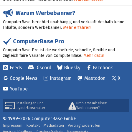
Warum Werbebanner?
ComputerBase berichtet unabhängig und verkauft deshalb keine
Inhalte, sondern Werbebanner.
Mehr erfahren!
ComputerBase Pro
ComputerBase Pro ist die werbefreie, schnelle, flexible und
zugleich faire Variante von ComputerBase.
Mehr dazu!
Feeds
Discord
Bluesky
Facebook
Google News
Instagram
Mastodon
X
YouTube
Einstellungen und
Probleme mit einem
Layout-Umschalter
Werbebanner?
© 1999–2026 ComputerBase GmbH
Impressum
Kontakt
Mediadaten
Vertrag widerrufen
Vertrag kündigen
Barrierefreiheit
Datenschutz