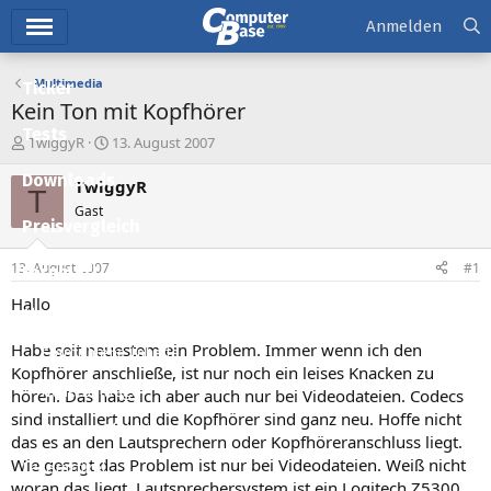
Hauptmenü
Anmelden
Multimedia
Ticker
Kein Ton mit Kopfhörer
Tests
E
E
TwiggyR
13. August 2007
r
r
Downloads
s
s
TwiggyR
T
t
t
Gast
e
e
Preisvergleich
l
l
l
l
13. August 2007
#1
Forum
e
t
r
a
Hallo
Aktuelles
m
Habe seit neuestem ein Problem. Immer wenn ich den
Empfohlene Inhalte
Kopfhörer anschließe, ist nur noch ein leises Knacken zu
Neue Beiträge
hören. Das habe ich aber auch nur bei Videodateien. Codecs
sind installiert und die Kopfhörer sind ganz neu. Hoffe nicht
Neueste Aktivitäten
das es an den Lautsprechern oder Kopfhöreranschluss liegt.
Wie gesagt das Problem ist nur bei Videodateien. Weiß nicht
Leserartikel
woran das liegt. Lautsprechersystem ist ein Logitech Z5300.