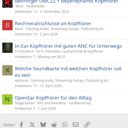
Behringer UMC22 + Beyerdynamic Kopfhörer
-Mr.X-
Multimedia
Antworten
13
5. Dezember 2025
Rechneranschlüsse an Kopfhörer
B
blanc
Gaming-Audio, Streaming-Setups, Podcasting etc.
Antworten
10
3. Juni 2026
In-Ear Kopfhörer mit guten ANC für Unterwegs
CrimsoN3.0
Hi-Fi, Heimkino, Lautsprecher & Kopfhörer
Antworten
7
Montag um 08:31
Welche Soundkarte mit welchen Kopfhörer soll
X
es sein
xprincex
Gaming-Audio, Streaming-Setups, Podcasting etc.
Antworten
13
15. April 2026
OpenEar Kopfhörer für den Alltag
N
Nugeripmav
HiFi und Heimkino - Kaufberatung
Antworten
6
1. Juni 2026
Facebook
X (Twitter)
Bluesky
Reddit
WhatsApp
E-Mail
Link
Teilen: