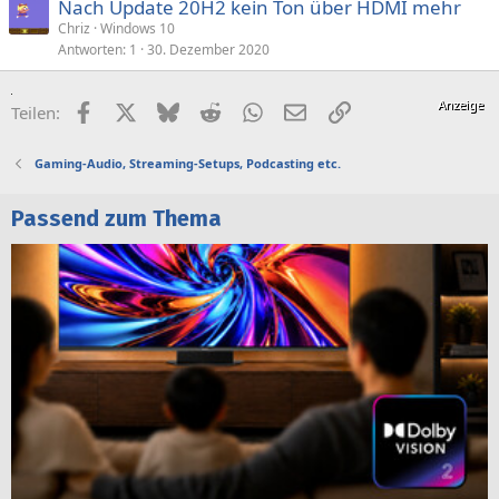
Nach Update 20H2 kein Ton über HDMI mehr
Chriz
Windows 10
Antworten
1
30. Dezember 2020
Facebook
X (Twitter)
Bluesky
Reddit
WhatsApp
E-Mail
Link
Teilen:
Gaming-Audio, Streaming-Setups, Podcasting etc.
Passend zum Thema