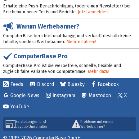
Erhalte eine Push-Benachrichtigung (oder einen Newsletter) bei
Erscheinen neuer Tests und Berichte:
Jetzt anmelden!
Warum Werbebanner?
ComputerBase berichtet unabhängig und verkauft deshalb keine
Inhalte, sondern Werbebanner.
Mehr erfahren!
ComputerBase Pro
ComputerBase Pro ist die werbefreie, schnelle, flexible und
zugleich faire Variante von ComputerBase.
Mehr dazu!
Feeds
Discord
Bluesky
Facebook
Google News
Instagram
Mastodon
X
YouTube
Einstellungen und
Probleme mit einem
Layout-Umschalter
Werbebanner?
© 1999–2026 ComputerBase GmbH