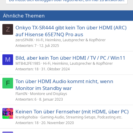
Ähnliche Themen
Onkyo TX-SR444 gibt kein Ton über HDMI (ARC)
Z
auf Hisense 65E7NQ Pro aus
zeroSPARK
Hi-Fi, Heimkino, Lautsprecher & Kopfhörer
Antworten
7
12. Juli 2025
Bild, aber kein Ton über HDMI / TV / PC / Win11
M
MTB4LIFE1985
Hi-Fi, Heimkino, Lautsprecher & Kopfhörer
Antworten
18
31. Oktober 2024
Ton über HDMI Audio kommt nicht, wenn
F
Monitor im Standby war
FlamIN
Monitore und Displays
Antworten
6
8. Januar 2023
Keinen Ton über Fernseher (mit HDMI, über PC)
krankyphobia
Gaming-Audio, Streaming-Setups, Podcasting etc.
Antworten
18
20. November 2020