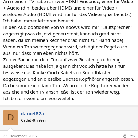
An meinem TV habe ich zwei HDMI-Eingänge, einer für Video
+ Audio (d.h. beides über HDMI) und einer für Video +
analoges Audio (HDMI wird nur für das Videosignal benutzt).
Ich habe immer letzteren benutzt.
In den Audiooptionen von Windows wird mir "Lautsprecher"
angezeigt (was da jetzt genau steht, kann ich grad nicht
sagen, da ich meinen Rechner grad nicht zur Hand habe).
Wenn ein Ton wiedergegeben wird, schlägt der Pegel auch
aus, nur dass man eben nichts hört.
Zu der Sache mit dem Ton auf zwei Geräten gleichzeitig
ausgeben: Das habe ich ja gar nicht vor. Ich hatte halt nur
testweise das Klinke-Cinch-Kabel von Soundblaster
abgezogen und an dieselbe Buchse Kopfhörer angeschlossen.
Da bekomme ich dann Ton. Wenn ich die Kopfhörer wieder
abziehe und den TV anschließe, ist der Ton wieder weg.
Ich bin ein wenig am verzweifeln.
daniel82a
D
Cadet 4th Year
23. November 2015
#6