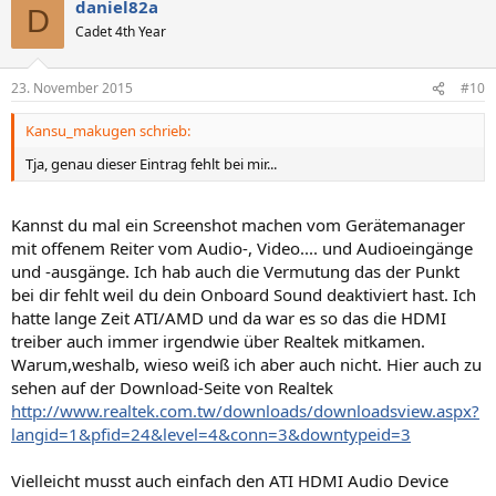
daniel82a
D
Cadet 4th Year
23. November 2015
#10
Kansu_makugen schrieb:
Tja, genau dieser Eintrag fehlt bei mir...
Kannst du mal ein Screenshot machen vom Gerätemanager
mit offenem Reiter vom Audio-, Video.... und Audioeingänge
und -ausgänge. Ich hab auch die Vermutung das der Punkt
bei dir fehlt weil du dein Onboard Sound deaktiviert hast. Ich
hatte lange Zeit ATI/AMD und da war es so das die HDMI
treiber auch immer irgendwie über Realtek mitkamen.
Warum,weshalb, wieso weiß ich aber auch nicht. Hier auch zu
sehen auf der Download-Seite von Realtek
http://www.realtek.com.tw/downloads/downloadsview.aspx?
langid=1&pfid=24&level=4&conn=3&downtypeid=3
Vielleicht musst auch einfach den ATI HDMI Audio Device