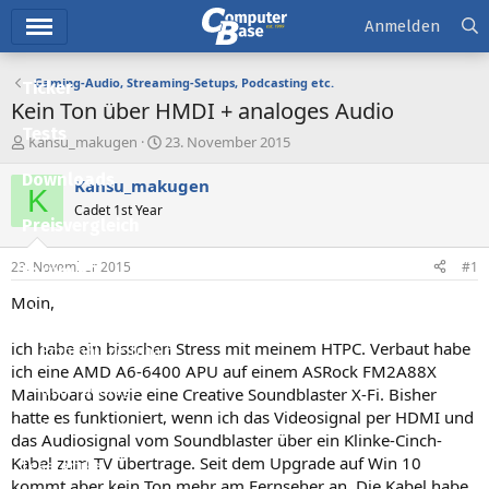
Hauptmenü
Anmelden
Gaming-Audio, Streaming-Setups, Podcasting etc.
Ticker
Kein Ton über HMDI + analoges Audio
Tests
E
E
Kansu_makugen
23. November 2015
r
r
Downloads
s
s
Kansu_makugen
K
t
t
Cadet 1st Year
e
e
Preisvergleich
l
l
l
l
23. November 2015
#1
Forum
e
t
r
a
Moin,
Aktuelles
m
ich habe ein bisschen Stress mit meinem HTPC. Verbaut habe
Empfohlene Inhalte
ich eine AMD A6-6400 APU auf einem ASRock FM2A88X
Neue Beiträge
Mainboard sowie eine Creative Soundblaster X-Fi. Bisher
hatte es funktioniert, wenn ich das Videosignal per HDMI und
Neueste Aktivitäten
das Audiosignal vom Soundblaster über ein Klinke-Cinch-
Kabel zum TV übertrage. Seit dem Upgrade auf Win 10
Leserartikel
kommt aber kein Ton mehr am Fernseher an. Die Kabel habe