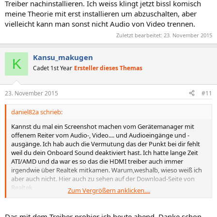
Treiber nachinstallieren. Ich weiss klingt jetzt bissl komisch
meine Theorie mit erst installieren um abzuschalten, aber
vielleicht kann man sonst nicht Audio von Video trennen.
Zuletzt bearbeitet:
23. November 2015
Kansu_makugen
K
Cadet 1st Year
Ersteller dieses Themas
23. November 2015
#11
daniel82a schrieb:
Kannst du mal ein Screenshot machen vom Gerätemanager mit
offenem Reiter vom Audio-, Video.... und Audioeingänge und -
ausgänge. Ich hab auch die Vermutung das der Punkt bei dir fehlt
weil du dein Onboard Sound deaktiviert hast. Ich hatte lange Zeit
ATI/AMD und da war es so das die HDMI treiber auch immer
irgendwie über Realtek mitkamen. Warum,weshalb, wieso weiß ich
aber auch nicht. Hier auch zu sehen auf der Download-Seite von
Realtek
Zum Vergrößern anklicken....
http://www.realtek.com.tw/downloads/downloadsview.aspx?
langid=1&pfid=24&level=4&conn=3&downtypeid=3
Das mit dem Treiber probier ich heute abend. Danke schon