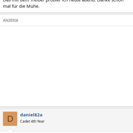
Vielleicht musst auch einfach den ATI HDMI Audio Device Treiber
mal für die Mühe.
nachinstallieren.
daniel82a
D
Cadet 4th Year