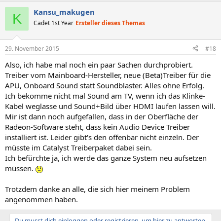
Kansu_makugen
K
Cadet 1st Year
Ersteller dieses Themas
29. November 2015
#18
Also, ich habe mal noch ein paar Sachen durchprobiert.
Treiber vom Mainboard-Hersteller, neue (Beta)Treiber für die
APU, Onboard Sound statt Soundblaster. Alles ohne Erfolg.
Ich bekomme nicht mal Sound am TV, wenn ich das Klinke-
Kabel weglasse und Sound+Bild über HDMI laufen lassen will.
Mir ist dann noch aufgefallen, dass in der Oberfläche der
Radeon-Software steht, dass kein Audio Device Treiber
installiert ist. Leider gibt's den offenbar nicht einzeln. Der
müsste im Catalyst Treiberpaket dabei sein.
Ich befürchte ja, ich werde das ganze System neu aufsetzen
müssen.
Trotzdem danke an alle, die sich hier meinem Problem
angenommen haben.
Du musst dich einloggen oder registrieren, um hier zu antworten.