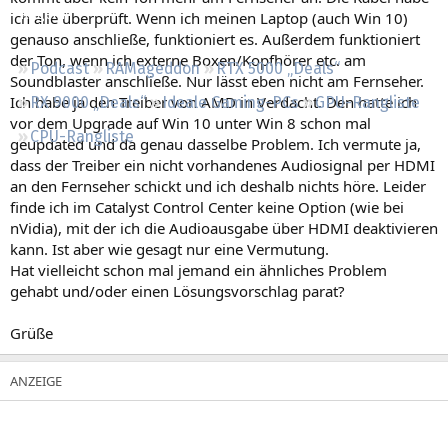
Regeln
ich alle überprüft. Wenn ich meinen Laptop (auch Win 10)
genauso anschließe, funktioniert es. Außerdem funktioniert
der Ton, wenn ich externe Boxen/Kopfhörer etc. am
Podcast
RAMageddon
RTX 5000 „Deals“
Soundblaster anschließe. Nur lässt eben nicht am Fernseher.
Ich habe ja den Treiber von AMD in Verdacht. Den hatte ich
RX 9000 „Deals“
Ideale Gaming-PCs
GPU-Rangliste
vor dem Upgrade auf Win 10 unter Win 8 schon mal
CPU-Rangliste
geupdated und da genau dasselbe Problem. Ich vermute ja,
dass der Treiber ein nicht vorhandenes Audiosignal per HDMI
an den Fernseher schickt und ich deshalb nichts höre. Leider
finde ich im Catalyst Control Center keine Option (wie bei
nVidia), mit der ich die Audioausgabe über HDMI deaktivieren
kann. Ist aber wie gesagt nur eine Vermutung.
Hat vielleicht schon mal jemand ein ähnliches Problem
gehabt und/oder einen Lösungsvorschlag parat?
Grüße