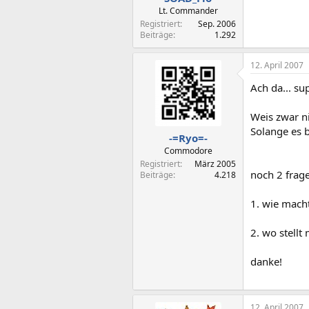
Lt. Commander
Registriert
Sep. 2006
Beiträge
1.292
12. April 2007
Ach da... su
Weis zwar ni
Solange es b
-=Ryo=-
Commodore
Registriert
März 2005
noch 2 fra
Beiträge
4.218
1. wie mach
2. wo stellt
danke!
12. April 2007