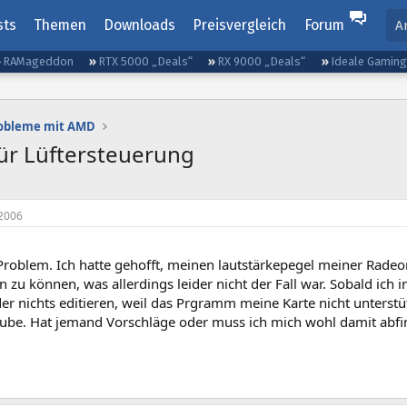
sts
Themen
Downloads
Preisvergleich
Forum
A
RAMageddon
RTX 5000 „Deals“
RX 9000 „Deals“
Ideale Gamin
robleme mit AMD
ür Lüftersteuerung
2006
 Problem. Ich hatte gehofft, meinen lautstärkepegel meiner Rade
 zu können, was allerdings leider nicht der Fall war. Sobald ich
der nichts editieren, weil das Prgramm meine Karte nicht unterstü
ube. Hat jemand Vorschläge oder muss ich mich wohl damit abf