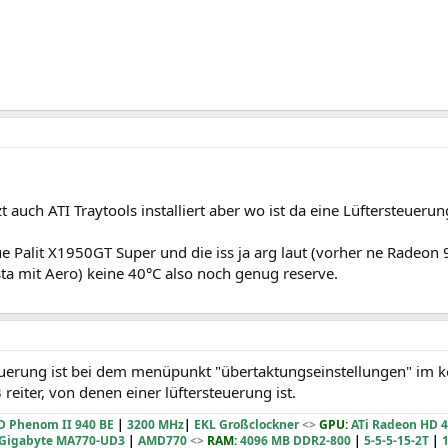
zt auch ATI Traytools installiert aber wo ist da eine Lüftersteuerun
 Palit X1950GT Super und die iss ja arg laut (vorher ne Radeon 9
ta mit Aero) keine 40°C also noch genug reserve.
teuerung ist bei dem menüpunkt "übertaktungseinstellungen" im 
reiter, von denen einer lüftersteuerung ist.
 Phenom II 940 BE
|
3200 MHz
|
EKL Großclockner
<>
GPU:
ATi Radeon HD 4
Gigabyte MA770-UD3
|
AMD770
<>
RAM:
4096 MB DDR2-800
|
5-5-5-15-2T
|
1