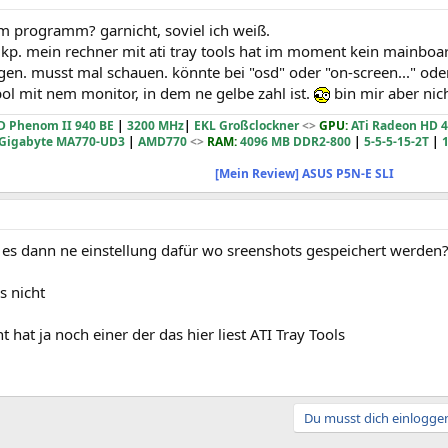
em programm? garnicht, soviel ich weiß.
kp. mein rechner mit ati tray tools hat im moment kein mainboar
gen. musst mal schauen. könnte bei "osd" oder "on-screen..." ode
ol mit nem monitor, in dem ne gelbe zahl ist.
bin mir aber nich
 Phenom II 940 BE
|
3200 MHz
|
EKL Großclockner
<>
GPU:
ATi Radeon HD 4
Gigabyte MA770-UD3
|
AMD770
<>
RAM:
4096 MB DDR2-800
|
5-5-5-15-2T
|
1
[Mein Review] ASUS P5N-E SLI
t es dann ne einstellung dafür wo sreenshots gespeichert werden
s nicht
ht hat ja noch einer der das hier liest ATI Tray Tools
Du musst dich einloggen