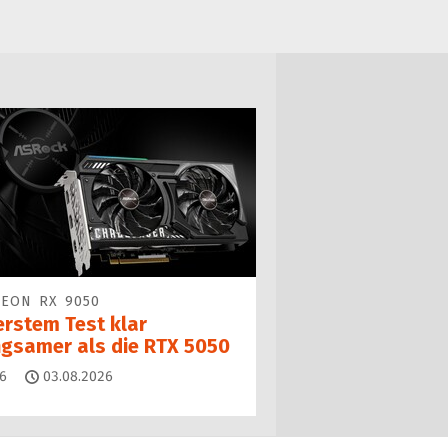
EON RX 9050
erstem Test klar
ngsamer als die RTX 5050
Kommentare
6
03.08.2026