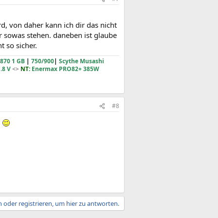
d, von daher kann ich dir das nicht
r sowas stehen. daneben ist glaube
t so sicher.
870 1 GB
|
750/900
|
Scythe Musashi
.8 V
<>
NT:
Enermax PRO82+ 385W
#8
?
 oder registrieren, um hier zu antworten.