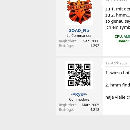
zu 1. mit d
zu 2. hmm...
so genau sa
ich ein symb
SOAD_Flo
Lt. Commander
CPU:
AMD
Registriert
Sep. 2006
Board:
Beiträge
1.292
12. April 2007
1. wieso ha
2. hmm find
-=Ryo=-
naja vielleic
Commodore
Registriert
März 2005
Beiträge
4.218