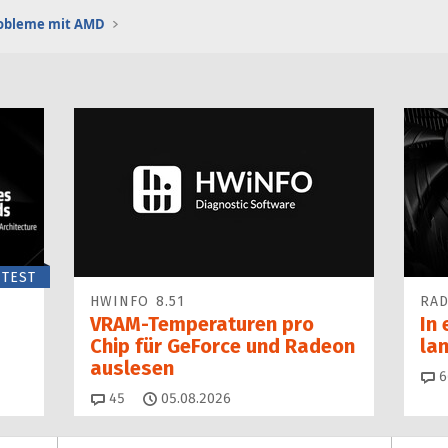
robleme mit AMD
TEST
HWINFO 8.51
RAD
VRAM-Temperaturen pro
In 
Chip für GeForce und Radeon
la
auslesen
6
Kommentare
45
05.08.2026