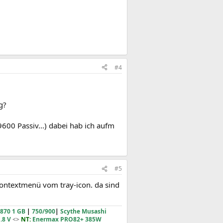
#4
g?
600 Passiv...) dabei hab ich aufm
#5
kontextmenü vom tray-icon. da sind
870 1 GB
|
750/900
|
Scythe Musashi
.8 V
<>
NT:
Enermax PRO82+ 385W