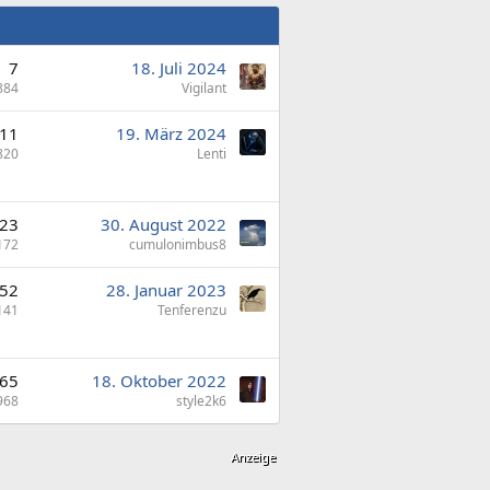
7
18. Juli 2024
884
Vigilant
11
19. März 2024
820
Lenti
23
30. August 2022
172
cumulonimbus8
52
28. Januar 2023
141
Tenferenzu
65
18. Oktober 2022
968
style2k6