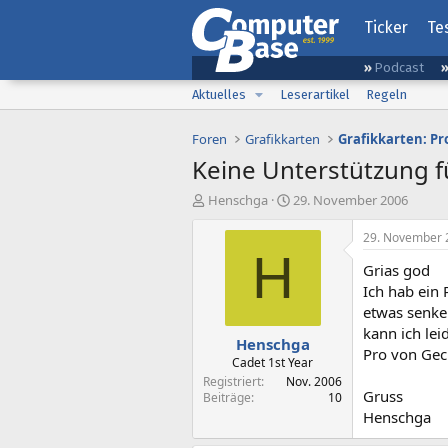
Ticker
Te
Podcast
Aktuelles
Leserartikel
Regeln
Foren
Grafikkarten
Grafikkarten: P
Keine Unterstützung f
E
E
Henschga
29. November 2006
r
r
s
s
29. November 
t
t
H
Grias god
e
e
l
l
Ich hab ein
l
l
etwas senken
e
t
kann ich lei
Henschga
r
a
Pro von Gec
m
Cadet 1st Year
Registriert
Nov. 2006
Gruss
Beiträge
10
Henschga