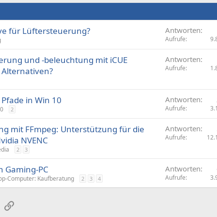
ive für Lüftersteuerung?
Antworten
Aufrufe
9.
g
uerung und -beleuchtung mit iCUE
Antworten
Aufrufe
1.
lternativen?
 Pfade in Win 10
Antworten
Aufrufe
3.
10
2
ng mit FFmpeg: Unterstützung für die
Antworten
Aufrufe
12.
Nvidia NVENC
edia
2
3
en Gaming-PC
Antworten
Aufrufe
3.
op-Computer: Kaufberatung
2
3
4
sApp
E-Mail
Link