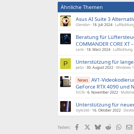
Ähnliche Themen
Asus AI Suite 3 Alternat
Glendon
18. Juli 2024
Luftkühlun
Beratung für Lüfterste
COMMANDER CORE XT – A
Lenti
18. März 2024
Luftkühlung
Unterstützung für lange
P
petzi
30. August 2022
Windows 
AV1-Videokodieru
News
GeForce RTX 4090 und 
SVΞN
6. November 2022
Multim
Unterstützung für neu
style2k6
16. Oktober 2022
Deskt
Facebook
X (Twitter)
Bluesky
Reddit
What
Teilen: