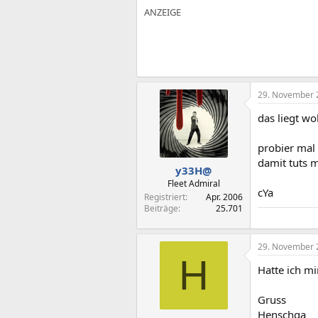
29. November 
das liegt wo
probier mal 
damit tuts 
y33H@
Fleet Admiral
cYa
Registriert
Apr. 2006
Beiträge
25.701
29. November 
H
Hatte ich mi
Gruss
Henschga