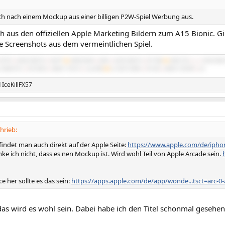
ich nach einem Mockup aus einer billigen P2W-Spiel Werbung aus.
ich aus den offiziellen Apple Marketing Bildern zum A15 Bionic. 
e Screenshots aus dem vermeintlichen Spiel.
5070Ti
|
64GB 3600/16
|
NATX²
#2
3900X B450
|
4060
|
32GB 3600/16
|
BT-06B
#3
3600 C6H
|
x
|
16GB 3600
 X5680 SR-2
|
R9 295X2
|
48GB 1720/10
|
Cast 808
#6
2x X5675 Z8NA
|
RX 560
|
48GB 1333/9R
|
G3
d
IceKillFX57
hrieb:
findet man auch direkt auf der Apple Seite:
https://www.apple.com/de/ipho
ke ich nicht, dass es nen Mockup ist. Wird wohl Teil von Apple Arcade sein.
e her sollte es das sein:
https://apps.apple.com/de/app/wonde...tsct=arc-0-
das wird es wohl sein. Dabei habe ich den Titel schonmal gesehen