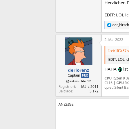
Herzlichen D
EDIT: LOL ic
der_hirsch
R
e
a
2. Mai 2022
k
t
i
IceKillFX57 
o
n
EDIT: LOL ic
e
n
HAHA
ist
derlorenz
:
Captain
PRO
CPU
Ryzen 9 3
🎂Rätsel-Elite ’12
CL16 |
GPU
RX
Registriert
März 2011
quiet! Silent Ba
Beiträge
3.172