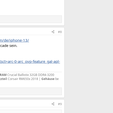
#8
om/de/iphone-13/
cade sein.
sct=arc-0-arc_ovp-feature_gal-apl-
RAM
Crucial Ballistix 32GB DDR4-3200
zteil
Corsair RM650x 2018 |
Gehäuse
be
#9