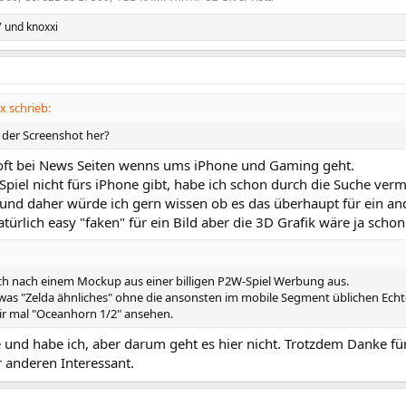
7
und
knoxxi
x schrieb:
 der Screenshot her?
 oft bei News Seiten wenns ums iPhone und Gaming geht.
Spiel nicht fürs iPhone gibt, habe ich schon durch die Suche vermu
 und daher würde ich gern wissen ob es das überhaupt für ein an
ürlich easy "faken" für ein Bild aber die 3D Grafik wäre ja scho
ich nach einem Mockup aus einer billigen P2W-Spiel Werbung aus.
as "Zelda ähnliches" ohne die ansonsten im mobile Segment üblichen Ech
ir mal "Oceanhorn 1/2" ansehen.
 und habe ich, aber darum geht es hier nicht. Trotzdem Danke für 
 anderen Interessant.