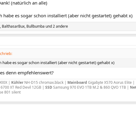
ank! (natürlich an alle)
h habe es sogar schon installiert (aber nicht gestartet) gehabt x)
,
BalthasarBux
,
Bullbumba
und 2 andere
schrieb:
h habe es sogar schon installiert (aber nicht gestartet) gehabt x)
 es denn empfehlenswert?
900X |
Kühler
NH-D15 chromax.black |
Mainboard
Gigabyte X570 Aorus Elite |
 6700 XT Red Devil 12GB |
SSD
Samsung 970 EVO 1TB M.2 & 860 QVO 1TB |
Net
se 801 silent