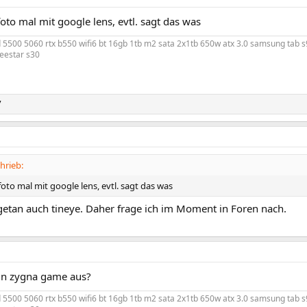
oto mal mit google lens, evtl. sagt das was
5500 5060 rtx b550 wifi6 bt 16gb 1tb m2 sata 2x1tb 650w atx 3.0 samsung tab s
seestar s30
7
hrieb:
oto mal mit google lens, evtl. sagt das was
 getan auch tineye. Daher frage ich im Moment in Foren nach.
ein zygna game aus?
5500 5060 rtx b550 wifi6 bt 16gb 1tb m2 sata 2x1tb 650w atx 3.0 samsung tab s