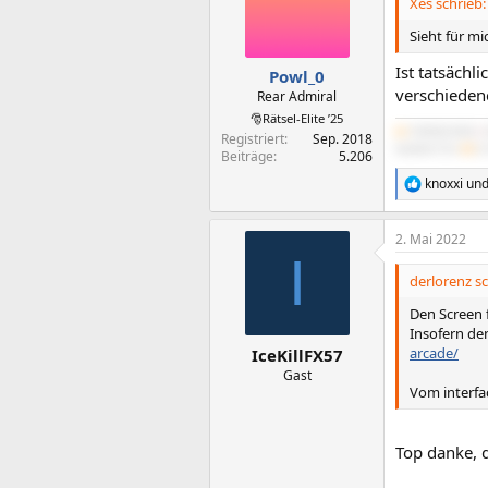
Xes schrieb:
o
n
Sieht für m
e
n
Ist tatsächl
Powl_0
:
verschieden
Rear Admiral
🎅Rätsel-Elite ’25
#1
5700X3D B550
|
Registriert
Sep. 2018
IdeaPad 5 Pro
#5
2x
Beiträge
5.206
knoxxi
un
R
e
a
2. Mai 2022
k
I
t
i
derlorenz sc
o
n
Den Screen 
e
Insofern den
n
arcade/
IceKillFX57
:
Gast
Vom interfac
Top danke, 