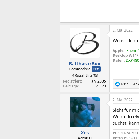
2. Mai 2022
Wo ist denn
Apple:
iPhone 
Desktop W11
Daten:
DXP480
BalthasarBux
Commodore
PRO
🎅Rätsel-Elite ’08
Registriert
Jan. 2005
IceKillFX5
R
Beiträge
4.723
e
a
2. Mai 2022
k
t
Sieht für m
i
o
Wenn du etw
n
suchst, kan
e
n
Xes
PC:
RTX 5070 Ti
:
Retro-PC:
GTX 
Admiral