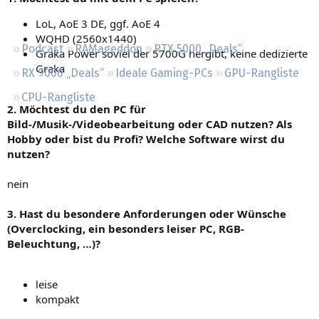
Regeln
LoL, AoE 3 DE, ggf. AoE 4
WQHD (2560x1440)
Podcast
RAMageddon
RTX 5000 „Deals“
Graka Power soviel der 5700G hergibt, keine dedizierte
Graka
RX 9000 „Deals“
Ideale Gaming-PCs
GPU-Rangliste
CPU-Rangliste
2. Möchtest du den PC für
Bild-/Musik-/Videobearbeitung oder CAD nutzen? Als
Hobby oder bist du Profi? Welche Software wirst du
nutzen?
nein
3. Hast du besondere Anforderungen oder Wünsche
(Overclocking, ein besonders leiser PC, RGB-
Beleuchtung, …)?
leise
kompakt