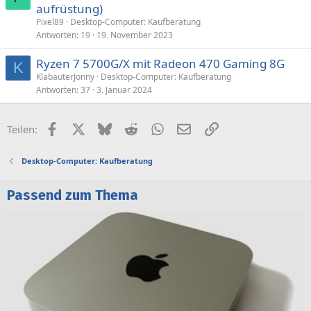
aufrüstung)
Pixel89
Desktop-Computer: Kaufberatung
Antworten
19
19. November 2023
Ryzen 7 5700G/X mit Radeon 470 Gaming 8G
K
KlabauterJonny
Desktop-Computer: Kaufberatung
Antworten
37
3. Januar 2024
Facebook
X (Twitter)
Bluesky
Reddit
WhatsApp
E-Mail
Link
Teilen:
Desktop-Computer: Kaufberatung
Passend zum Thema