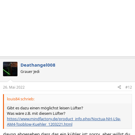
Deathangel008
Grauer Jedi
26. Mai 2022
#12
louis84 schrieb:
Gibt es dazu einen möglichst leisen Lüfter?
Was wäre z.B. mit diesem Lüfter?
https://www.mindfactory.de/product_info.php/Noctua-NH-L9a-
AM4-Topblow-Kuehler_1203221.html
davon abgesehen dass das ein kühler ist: sorry, aber willst du