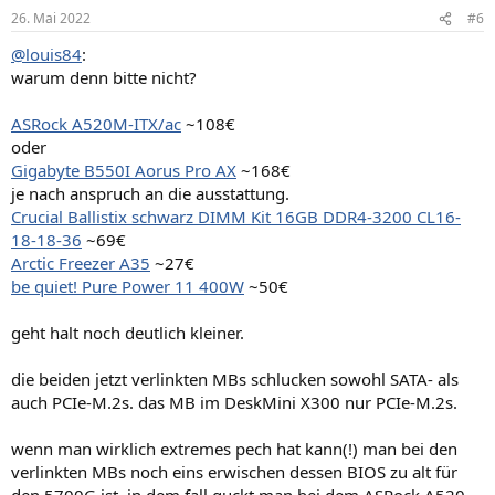
26. Mai 2022
#6
@louis84
:
warum denn bitte nicht?
ASRock A520M-ITX/ac
~108€
oder
Gigabyte B550I Aorus Pro AX
~168€
je nach anspruch an die ausstattung.
Crucial Ballistix schwarz DIMM Kit 16GB DDR4-3200 CL16-
18-18-36
~69€
Arctic Freezer A35
~27€
be quiet! Pure Power 11 400W
~50€
geht halt noch deutlich kleiner.
die beiden jetzt verlinkten MBs schlucken sowohl SATA- als
auch PCIe-M.2s. das MB im DeskMini X300 nur PCIe-M.2s.
wenn man wirklich extremes pech hat kann(!) man bei den
verlinkten MBs noch eins erwischen dessen BIOS zu alt für