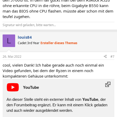
den 5700G ist. in dem fall guckt man bei dem ASRock A520
ohne erkannte CPU in die röhre, beim Gigabyte B550 kann
man das BIOS ohne CPU flashen. müsste aber schon mit dem
teufel zugehen.
Signatur wird geladen, bitte warten...
louis84
L
Cadet 3rd Year
Ersteller dieses Themas
26. Mai 2022
#7
cool, vielen Dank! Ich habe gerade auch noch einmal ein
Video gefunden, bei dem der Ryzen in einem noch
kompakteren Gehäuse unterkommt:
YouTube
An dieser Stelle steht ein externer Inhalt von
YouTube
, der
den Forumbeitrag ergänzt. Er kann mit einem Klick geladen
und auch wieder ausgeblendet werden.