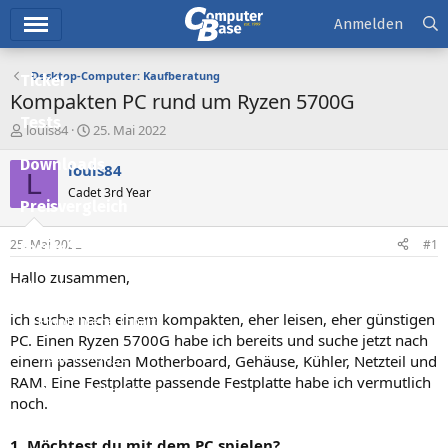
Hauptmenü
Anmelden
Desktop-Computer: Kaufberatung
Ticker
Kompakten PC rund um Ryzen 5700G
Tests
E
E
louis84
25. Mai 2022
r
r
Downloads
s
s
louis84
L
t
t
Cadet 3rd Year
e
e
Preisvergleich
l
l
l
l
25. Mai 2022
#1
Forum
e
t
r
a
Hallo zusammen,
Aktuelles
m
ich suche nach einem kompakten, eher leisen, eher günstigen
Empfohlene Inhalte
PC. Einen Ryzen 5700G habe ich bereits und suche jetzt nach
Neue Beiträge
einem passenden Motherboard, Gehäuse, Kühler, Netzteil und
RAM. Eine Festplatte passende Festplatte habe ich vermutlich
Neueste Aktivitäten
noch.
Leserartikel
1. Möchtest du mit dem PC spielen?