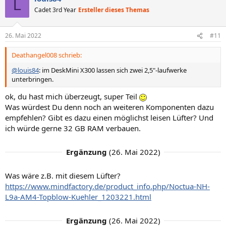
L
Cadet 3rd Year
Ersteller dieses Themas
26. Mai 2022
#11
Deathangel008 schrieb:
@louis84
: im DeskMini X300 lassen sich zwei 2,5"-laufwerke
unterbringen.
ok, du hast mich überzeugt, super Teil
Was würdest Du denn noch an weiteren Komponenten dazu
empfehlen? Gibt es dazu einen möglichst leisen Lüfter? Und
ich würde gerne 32 GB RAM verbauen.
Ergänzung
(
26. Mai 2022
)
Was wäre z.B. mit diesem Lüfter?
https://www.mindfactory.de/product_info.php/Noctua-NH-
L9a-AM4-Topblow-Kuehler_1203221.html
Ergänzung
(
26. Mai 2022
)