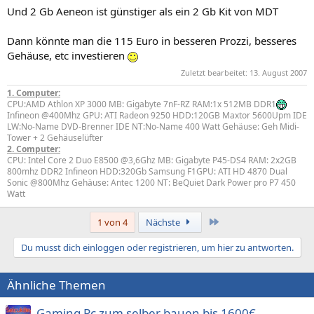
Und 2 Gb Aeneon ist günstiger als ein 2 Gb Kit von MDT
Dann könnte man die 115 Euro in besseren Prozzi, besseres
Gehäuse, etc investieren
Zuletzt bearbeitet:
13. August 2007
1. Computer:
CPU:AMD Athlon XP 3000 MB: Gigabyte 7nF-RZ RAM:1x 512MB DDR1
Infineon @400Mhz GPU: ATI Radeon 9250 HDD:120GB Maxtor 5600Upm IDE
LW:No-Name DVD-Brenner IDE NT:No-Name 400 Watt Gehäuse: Geh Midi-
Tower + 2 Gehäuselüfter
2. Computer:
CPU: Intel Core 2 Duo E8500 @3,6Ghz MB: Gigabyte P45-DS4 RAM: 2x2GB
800mhz DDR2 Infineon HDD:320Gb Samsung F1GPU: ATI HD 4870 Dual
Sonic @800Mhz Gehäuse: Antec 1200 NT: BeQuiet Dark Power pro P7 450
Watt
Letzte
1 von 4
Nächste
Du musst dich einloggen oder registrieren, um hier zu antworten.
Ähnliche Themen
Gaming Pc zum selber bauen bis 1600€