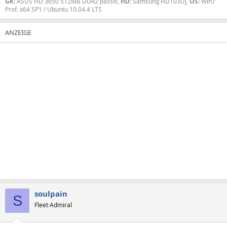
GK
: ASUS HD 3650 512MB DDR2 passiv,
HD
: Samsung HD103UJ,
OS
: Win7
Prof. x64 SP1 / Ubuntu 10.04.4 LTS
soulpain
S
Fleet Admiral