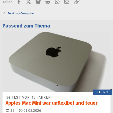
Facebook
X (Twitter)
Bluesky
Reddit
WhatsApp
E-Mail
Link
Teilen:
Desktop-Computer
Passend zum Thema
RETRO
IM TEST VOR 15 JAHREN
Apples Mac Mini war unflexibel und teuer
Kommentare
35
01.08.2026