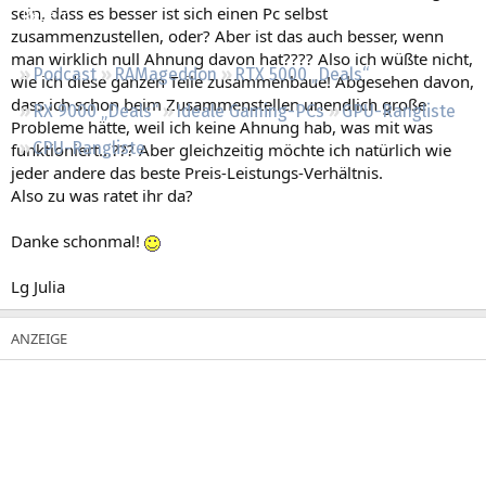
sein, dass es besser ist sich einen Pc selbst
Regeln
zusammenzustellen, oder? Aber ist das auch besser, wenn
man wirklich null Ahnung davon hat???? Also ich wüßte nicht,
Podcast
RAMageddon
RTX 5000 „Deals“
wie ich diese ganzen Teile zusammenbaue! Abgesehen davon,
dass ich schon beim Zusammenstellen unendlich große
RX 9000 „Deals“
Ideale Gaming-PCs
GPU-Rangliste
Probleme hätte, weil ich keine Ahnung hab, was mit was
CPU-Rangliste
funktioniert...??? Aber gleichzeitig möchte ich natürlich wie
jeder andere das beste Preis-Leistungs-Verhältnis.
Also zu was ratet ihr da?
Danke schonmal!
Lg Julia