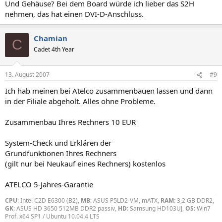
Und Gehäuse? Bei dem Board würde ich lieber das S2H
nehmen, das hat einen DVI-D-Anschluss.
Chamian
C
Cadet 4th Year
13. August 2007
#9
Ich hab meinen bei Atelco zusammenbauen lassen und dann
in der Filiale abgeholt. Alles ohne Probleme.
Zusammenbau Ihres Rechners 10 EUR
System-Check und Erklären der
Grundfunktionen Ihres Rechners
(gilt nur bei Neukauf eines Rechners) kostenlos
ATELCO 5-Jahres-Garantie
CPU
: Intel C2D E6300 (B2),
MB
: ASUS P5LD2-VM, mATX,
RAM
: 3,2 GB DDR2,
GK
: ASUS HD 3650 512MB DDR2 passiv,
HD
: Samsung HD103UJ,
OS
: Win7
Prof. x64 SP1 / Ubuntu 10.04.4 LTS