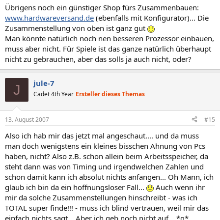
Übrigens noch ein günstiger Shop fürs Zusammenbauen:
www.hardwareversand.de
(ebenfalls mit Konfigurator)... Die
Zusammenstellung von oben ist ganz gut
Man könnte natürlich noch nen besseren Prozessor einbauen,
muss aber nicht. Für Spiele ist das ganze natürlich überhaupt
nicht zu gebrauchen, aber das solls ja auch nicht, oder?
jule-7
J
Cadet 4th Year
Ersteller dieses Themas
13. August 2007
#15
Also ich hab mir das jetzt mal angeschaut.... und da muss
man doch wenigstens ein kleines bisschen Ahnung von Pcs
haben, nicht? Also z.B. schon allein beim Arbeitsspeicher, da
steht dann was von Timing und irgendwelchen Zahlen und
schon damit kann ich absolut nichts anfangen... Oh Mann, ich
glaub ich bin da ein hoffnungsloser Fall...
Auch wenn ihr
mir da solche Zusammenstellungen hinschreibt - was ich
TOTAL super finde!!! - muss ich blind vertrauen, weil mir das
einfach nichts sagt... Aber ich geb noch nicht auf... *g*