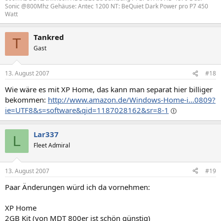
Sonic @800Mhz Gehäuse: Antec 1200 NT: BeQuiet Dark Power pro P7 450
Watt
Tankred
T
Gast
13. August 2007
#18
Wie wäre es mit XP Home, das kann man separat hier billiger
bekommen:
http://www.amazon.de/Windows-Home-i...0809?
ie=UTF8&s=software&qid=1187028162&sr=8-1
Lar337
L
Fleet Admiral
13. August 2007
#19
Paar Änderungen würd ich da vornehmen:
XP Home
2GB Kit (von MDT 800er ist schön günstig)