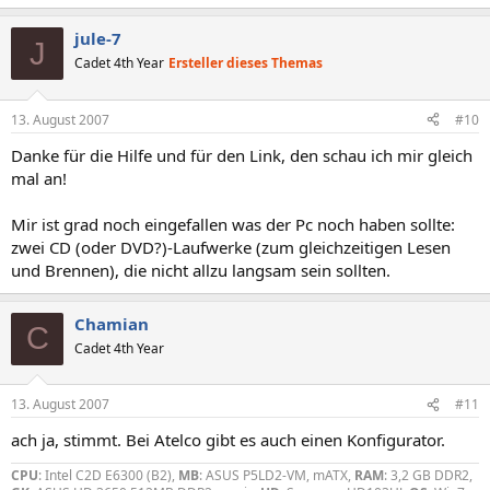
jule-7
J
Cadet 4th Year
Ersteller dieses Themas
13. August 2007
#10
Danke für die Hilfe und für den Link, den schau ich mir gleich
mal an!
Mir ist grad noch eingefallen was der Pc noch haben sollte:
zwei CD (oder DVD?)-Laufwerke (zum gleichzeitigen Lesen
und Brennen), die nicht allzu langsam sein sollten.
Chamian
C
Cadet 4th Year
13. August 2007
#11
ach ja, stimmt. Bei Atelco gibt es auch einen Konfigurator.
CPU
: Intel C2D E6300 (B2),
MB
: ASUS P5LD2-VM, mATX,
RAM
: 3,2 GB DDR2,