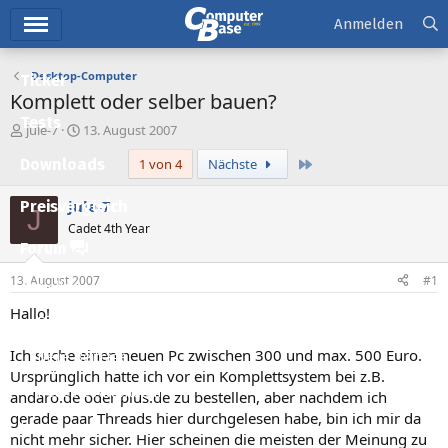
Hauptmenü
Anmelden
Desktop-Computer
Ticker
Komplett oder selber bauen?
Tests
E
E
jule-7
13. August 2007
r
r
Letzte
Downloads
1 von 4
Nächste
s
s
t
t
e
e
jule-7
Preisvergleich
J
l
l
Cadet 4th Year
l
l
Forum
e
t
r
a
13. August 2007
#1
Aktuelles
m
Hallo!
Empfohlene Inhalte
Ich suche einen neuen Pc zwischen 300 und max. 500 Euro.
Neue Beiträge
Ursprünglich hatte ich vor ein Komplettsystem bei z.B.
Neueste Aktivitäten
andaro.de oder plus.de zu bestellen, aber nachdem ich
gerade paar Threads hier durchgelesen habe, bin ich mir da
Leserartikel
nicht mehr sicher. Hier scheinen die meisten der Meinung zu