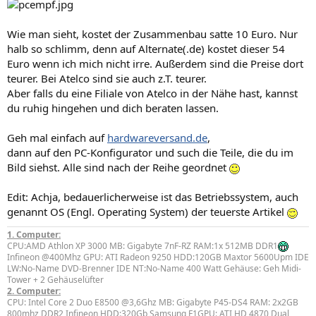
Wie man sieht, kostet der Zusammenbau satte 10 Euro. Nur
halb so schlimm, denn auf Alternate(.de) kostet dieser 54
Euro wenn ich mich nicht irre. Außerdem sind die Preise dort
teurer. Bei Atelco sind sie auch z.T. teurer.
Aber falls du eine Filiale von Atelco in der Nähe hast, kannst
du ruhig hingehen und dich beraten lassen.
Geh mal einfach auf
hardwareversand.de
,
dann auf den PC-Konfigurator und such die Teile, die du im
Bild siehst. Alle sind nach der Reihe geordnet
Edit: Achja, bedauerlicherweise ist das Betriebssystem, auch
genannt OS (Engl. Operating System) der teuerste Artikel
1. Computer:
CPU:AMD Athlon XP 3000 MB: Gigabyte 7nF-RZ RAM:1x 512MB DDR1
Infineon @400Mhz GPU: ATI Radeon 9250 HDD:120GB Maxtor 5600Upm IDE
LW:No-Name DVD-Brenner IDE NT:No-Name 400 Watt Gehäuse: Geh Midi-
Tower + 2 Gehäuselüfter
2. Computer:
CPU: Intel Core 2 Duo E8500 @3,6Ghz MB: Gigabyte P45-DS4 RAM: 2x2GB
800mhz DDR2 Infineon HDD:320Gb Samsung F1GPU: ATI HD 4870 Dual