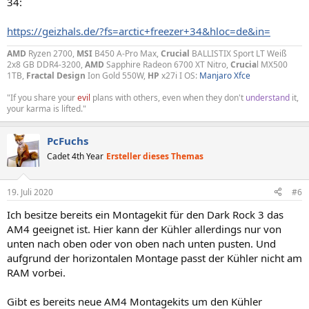
34:
https://geizhals.de/?fs=arctic+freezer+34&hloc=de&in=
AMD
Ryzen 2700,
MSI
B450 A-Pro Max,
Crucial
BALLISTIX Sport LT Weiß
2x8 GB DDR4-3200,
AMD
Sapphire Radeon 6700 XT Nitro,
Crucia
l MX500
1TB,
Fractal Design
Ion Gold 550W,
HP
x27i I OS:
Manjaro Xfce
"If you share your
evil
plans with others, even when they don't
understand
it,
your karma is lifted."
PcFuchs
Cadet 4th Year
Ersteller dieses Themas
19. Juli 2020
#6
Ich besitze bereits ein Montagekit für den Dark Rock 3 das
AM4 geeignet ist. Hier kann der Kühler allerdings nur von
unten nach oben oder von oben nach unten pusten. Und
aufgrund der horizontalen Montage passt der Kühler nicht am
RAM vorbei.
Gibt es bereits neue AM4 Montagekits um den Kühler