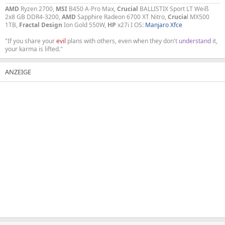
AMD
Ryzen 2700,
MSI
B450 A-Pro Max,
Crucial
BALLISTIX Sport LT Weiß
2x8 GB DDR4-3200,
AMD
Sapphire Radeon 6700 XT Nitro,
Crucia
l MX500
1TB,
Fractal Design
Ion Gold 550W,
HP
x27i I OS:
Manjaro Xfce
"If you share your
evil
plans with others, even when they don't
understand
it,
your karma is lifted."