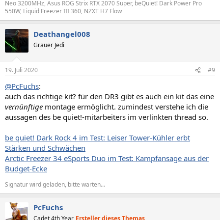
Neo 3200MHz, Asus ROG Strix RTX 2070 Super, beQuiet! Dark Power Pro
550W, Liquid Freezer III 360, NZXT H7 Flow
Deathangel008
Grauer Jedi
19. Juli 2020
#9
@PcFuchs
:
auch das richtige kit? für den DR3 gibt es auch ein kit das eine
vernünftige
montage ermöglicht. zumindest verstehe ich die
aussagen des be quiet!-mitarbeiters im verlinkten thread so.
be quiet! Dark Rock 4 im Test: Leiser Tower-Kühler erbt
Stärken und Schwächen
Arctic Freezer 34 eSports Duo im Test: Kampfansage aus der
Budget-Ecke
Signatur wird geladen, bitte warten...
PcFuchs
Cadet 4th Year
Ersteller dieses Themas