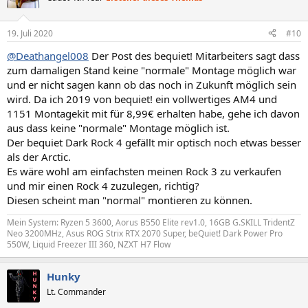
19. Juli 2020
#10
@Deathangel008
Der Post des bequiet! Mitarbeiters sagt dass
zum damaligen Stand keine "normale" Montage möglich war
und er nicht sagen kann ob das noch in Zukunft möglich sein
wird. Da ich 2019 von bequiet! ein vollwertiges AM4 und
1151 Montagekit mit für 8,99€ erhalten habe, gehe ich davon
aus dass keine "normale" Montage möglich ist.
Der bequiet Dark Rock 4 gefällt mir optisch noch etwas besser
als der Arctic.
Es wäre wohl am einfachsten meinen Rock 3 zu verkaufen
und mir einen Rock 4 zuzulegen, richtig?
Diesen scheint man "normal" montieren zu können.
Mein System: Ryzen 5 3600, Aorus B550 Elite rev1.0, 16GB G.SKILL TridentZ
Neo 3200MHz, Asus ROG Strix RTX 2070 Super, beQuiet! Dark Power Pro
550W, Liquid Freezer III 360, NZXT H7 Flow
Hunky
Lt. Commander