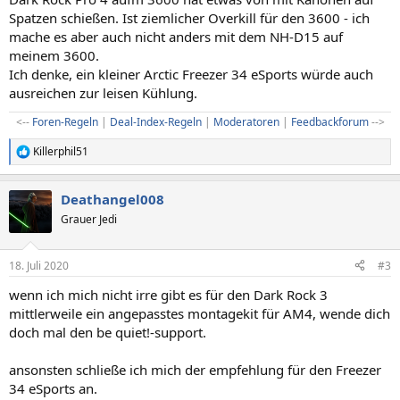
Spatzen schießen. Ist ziemlicher Overkill für den 3600 - ich
mache es aber auch nicht anders mit dem NH-D15 auf
meinem 3600.
Ich denke, ein kleiner Arctic Freezer 34 eSports würde auch
ausreichen zur leisen Kühlung.
<--
Foren-Regeln
|
Deal-Index-Regeln
|
Moderatoren
|
Feedbackforum
-->​
Killerphil51
R
e
a
Deathangel008
k
t
Grauer Jedi
i
o
n
18. Juli 2020
#3
e
n
wenn ich mich nicht irre gibt es für den Dark Rock 3
:
mittlerweile ein angepasstes montagekit für AM4, wende dich
doch mal den be quiet!-support.
ansonsten schließe ich mich der empfehlung für den Freezer
34 eSports an.