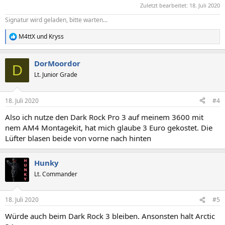
Zuletzt bearbeitet:
18. Juli 2020
Signatur wird geladen, bitte warten...
M4ttX
und
Kryss
R
e
a
DorMoordor
k
D
t
Lt. Junior Grade
i
o
n
18. Juli 2020
#4
e
n
Also ich nutze den Dark Rock Pro 3 auf meinem 3600 mit
:
nem AM4 Montagekit, hat mich glaube 3 Euro gekostet. Die
Lüfter blasen beide von vorne nach hinten
Hunky
Lt. Commander
18. Juli 2020
#5
Würde auch beim Dark Rock 3 bleiben. Ansonsten halt Arctic