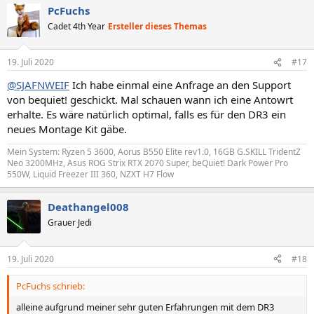
PcFuchs
k
t
Cadet 4th Year
Ersteller dieses Themas
i
o
n
19. Juli 2020
#17
e
n
@SJAFNWEIF
Ich habe einmal eine Anfrage an den Support
:
von bequiet! geschickt. Mal schauen wann ich eine Antowrt
erhalte. Es wäre natürlich optimal, falls es für den DR3 ein
neues Montage Kit gäbe.
Mein System: Ryzen 5 3600, Aorus B550 Elite rev1.0, 16GB G.SKILL TridentZ
Neo 3200MHz, Asus ROG Strix RTX 2070 Super, beQuiet! Dark Power Pro
550W, Liquid Freezer III 360, NZXT H7 Flow
Deathangel008
Grauer Jedi
19. Juli 2020
#18
PcFuchs schrieb:
alleine aufgrund meiner sehr guten Erfahrungen mit dem DR3