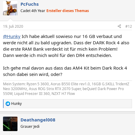
PcFuchs
Cadet 4th Year
Ersteller dieses Themas
19. Juli 2020
#12
@Hunky
Ich habe aktuell sowieso nur 16 GB verbaut und
werde nicht all zu bald upgraden. Dass der DARK Rock 4 also
die erste RAM Bank verdeckt ist für mich kein Problem!
Dann werde ich mich wohl für den DR4 entscheiden.
Ich gehe mal davon aus dass das AM4 Kit beim Dark Rock 4
schon dabei sein wird, oder?
Mein System: Ryzen 5 3600, Aorus B550 Elite rev1.0, 16GB G.SKILL TridentZ
Neo 3200MHz, Asus ROG Strix RTX 2070 Super, beQuiet! Dark Power Pro
550W, Liquid Freezer III 360, NZXT H7 Flow
Hunky
R
e
a
Deathangel008
k
t
Grauer Jedi
i
o