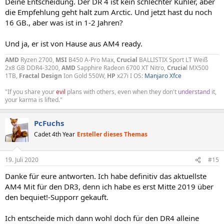
Deine Entscheidung. Der DR 4 ist kein schlechter Kühler, aber
die Empfehlung geht halt zum Arctic. Und jetzt hast du noch
16 GB., aber was ist in 1-2 Jahren?
Und ja, er ist von Hause aus AM4 ready.
AMD
Ryzen 2700,
MSI
B450 A-Pro Max,
Crucial
BALLISTIX Sport LT Weiß
2x8 GB DDR4-3200,
AMD
Sapphire Radeon 6700 XT Nitro,
Crucia
l MX500
1TB,
Fractal Design
Ion Gold 550W,
HP
x27i I OS:
Manjaro Xfce
"If you share your
evil
plans with others, even when they don't
understand
it,
your karma is lifted."
PcFuchs
Cadet 4th Year
Ersteller dieses Themas
19. Juli 2020
#15
Danke für eure antworten. Ich habe definitiv das aktuellste
AM4 Mit für den DR3, denn ich habe es erst Mitte 2019 über
den bequiet!-Supporr gekauft.
Ich entscheide mich dann wohl doch für den DR4 alleine