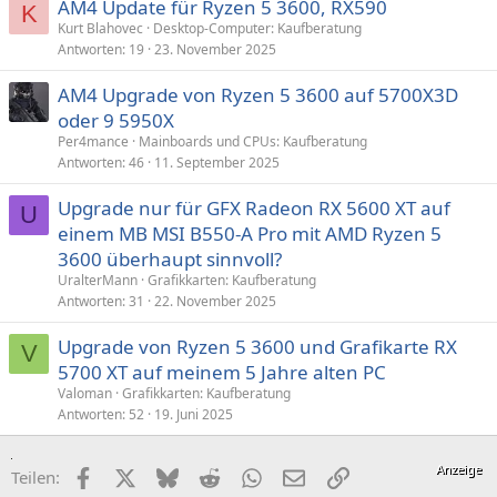
AM4 Update für Ryzen 5 3600, RX590
K
Kurt Blahovec
Desktop-Computer: Kaufberatung
Antworten
19
23. November 2025
AM4 Upgrade von Ryzen 5 3600 auf 5700X3D
oder 9 5950X
Per4mance
Mainboards und CPUs: Kaufberatung
Antworten
46
11. September 2025
Upgrade nur für GFX Radeon RX 5600 XT auf
U
einem MB MSI B550-A Pro mit AMD Ryzen 5
3600 überhaupt sinnvoll?
UralterMann
Grafikkarten: Kaufberatung
Antworten
31
22. November 2025
Upgrade von Ryzen 5 3600 und Grafikarte RX
V
5700 XT auf meinem 5 Jahre alten PC
Valoman
Grafikkarten: Kaufberatung
Antworten
52
19. Juni 2025
Facebook
X (Twitter)
Bluesky
Reddit
WhatsApp
E-Mail
Link
Teilen: