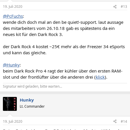
n
19. Juli 2020
#13
e
n
@PcFuchs
:
:
wende dich doch mal an den be quiet!-support. laut aussage
des mitarbeiters vom 26.10.18 gab es spätestens da ein
neues kit für den Dark Rock 3.
der Dark Rock 4 kostet ~25€ mehr als der Freezer 34 eSports
und kann das gleiche.
@Hunky
:
beim Dark Rock Pro 4 ragt der kühler über den ersten RAM-
slot und der frontlüfter über die anderen drei (
klick
).
Signatur wird geladen, bitte warten...
Hunky
Lt. Commander
19. Juli 2020
#14