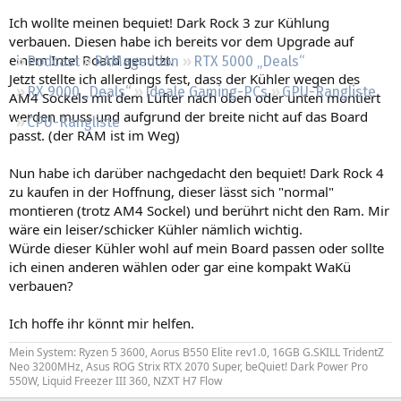
Regeln
Ich wollte meinen bequiet! Dark Rock 3 zur Kühlung
verbauen. Diesen habe ich bereits vor dem Upgrade auf
einem Intel Board genutzt.
Podcast
RAMageddon
RTX 5000 „Deals“
Jetzt stellte ich allerdings fest, dass der Kühler wegen des
RX 9000 „Deals“
Ideale Gaming-PCs
GPU-Rangliste
AM4 Sockels mit dem Lüfter nach oben oder unten montiert
werden muss und aufgrund der breite nicht auf das Board
CPU-Rangliste
passt. (der RAM ist im Weg)
Nun habe ich darüber nachgedacht den bequiet! Dark Rock 4
zu kaufen in der Hoffnung, dieser lässt sich "normal"
montieren (trotz AM4 Sockel) und berührt nicht den Ram. Mir
wäre ein leiser/schicker Kühler nämlich wichtig.
Würde dieser Kühler wohl auf mein Board passen oder sollte
ich einen anderen wählen oder gar eine kompakt WaKü
verbauen?
Ich hoffe ihr könnt mir helfen.
Mein System: Ryzen 5 3600, Aorus B550 Elite rev1.0, 16GB G.SKILL TridentZ
Neo 3200MHz, Asus ROG Strix RTX 2070 Super, beQuiet! Dark Power Pro
550W, Liquid Freezer III 360, NZXT H7 Flow