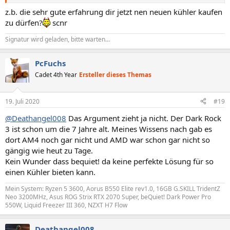
z.b. die sehr gute erfahrung dir jetzt nen neuen kühler kaufen
zu dürfen?
scnr
Signatur wird geladen, bitte warten...
PcFuchs
Cadet 4th Year
Ersteller dieses Themas
19. Juli 2020
#19
@Deathangel008
Das Argument zieht ja nicht. Der Dark Rock
3 ist schon um die 7 Jahre alt. Meines Wissens nach gab es
dort AM4 noch gar nicht und AMD war schon gar nicht so
gängig wie heut zu Tage.
Kein Wunder dass bequiet! da keine perfekte Lösung für so
einen Kühler bieten kann.
Mein System: Ryzen 5 3600, Aorus B550 Elite rev1.0, 16GB G.SKILL TridentZ
Neo 3200MHz, Asus ROG Strix RTX 2070 Super, beQuiet! Dark Power Pro
550W, Liquid Freezer III 360, NZXT H7 Flow
Deathangel008