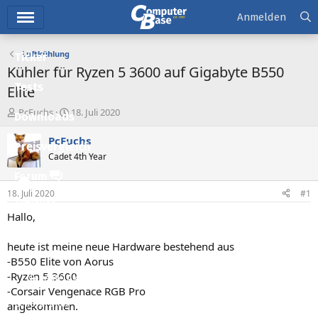
Hauptmenü
Anmelden
Luftkühlung
Ticker
Kühler für Ryzen 5 3600 auf Gigabyte B550
Tests
Elite
E
E
PcFuchs
18. Juli 2020
Downloads
r
r
s
s
PcFuchs
Preisvergleich
t
t
Cadet 4th Year
e
e
l
l
Forum
l
l
18. Juli 2020
#1
e
t
Aktuelles
r
a
Hallo,
m
Empfohlene Inhalte
heute ist meine neue Hardware bestehend aus
Neue Beiträge
-B550 Elite von Aorus
-Ryzen 5 3600
Neueste Aktivitäten
-Corsair Vengenace RGB Pro
Leserartikel
angekommen.