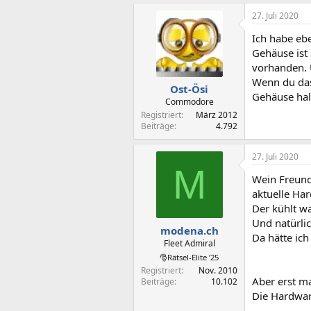
27. Juli 2020
Ich habe ebe
Gehäuse ist 
vorhanden. Ü
Wenn du das
Ost-Ösi
Gehäuse halt
Commodore
Registriert
März 2012
Beiträge
4.792
27. Juli 2020
M
Wein Freund
aktuelle Har
Der kühlt wa
Und natürli
modena.ch
Da hätte ic
Fleet Admiral
🎅Rätsel-Elite ’25
Registriert
Nov. 2010
Aber erst m
Beiträge
10.102
Die Hardware