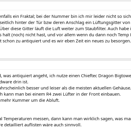
nfalls ein Fraktal; bei der Nummer bin ich mir leider nicht so si
seitlich hinter der Tür bzw deren Anschlag ein Lüftungsgitter vo
ber diese Gitter läuft die Luft weiter zum Staubfilter. Auch habe 
 halt (noch) nicht hast, und vor allem wenn du dann noch Temp P
 schon zu antiquiert und es wir eben Zeit ein neues zu besorgen.
, was antiquiert angeht, ich nutze einen Chieftec Dragon Bigto
dware drin ist.
hrscheinlich besser und leiser als die meisten aktuellen Gehäuse..
ch kann man bei einem R4 zwei Lüfter in der Front einbauen.
h mehr Kummer um die Abluft.
al Temperaturen messen, dann kann man wirklich sagen, was ma
 detailliert auflisten wäre auch sinnvoll.