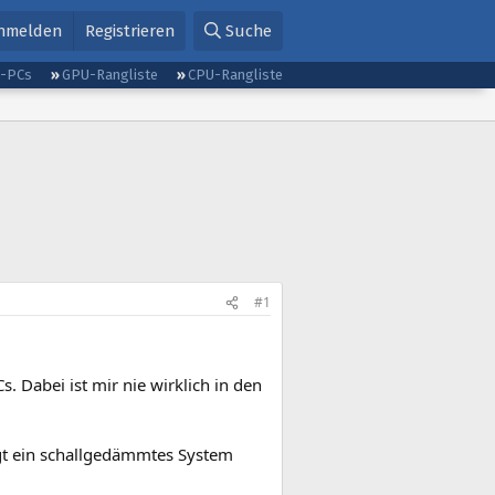
nmelden
Registrieren
Suche
g-PCs
GPU-Rangliste
CPU-Rangliste
#1
s. Dabei ist mir nie wirklich in den
gt ein schallgedämmtes System