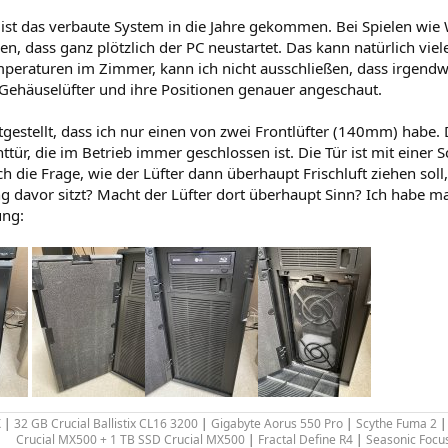
 ist das verbaute System in die Jahre gekommen. Bei Spielen wie
, dass ganz plötzlich der PC neustartet. Das kann natürlich vie
eraturen im Zimmer, kann ich nicht ausschließen, dass irgendwa
 Gehäuselüfter und ihre Positionen genauer angeschaut.
tgestellt, dass ich nur einen von zwei Frontlüfter (140mm) habe. D
tür, die im Betrieb immer geschlossen ist. Die Tür ist mit einer 
ch die Frage, wie der Lüfter dann überhaupt Frischluft ziehen sol
ng davor sitzt? Macht der Lüfter dort überhaupt Sinn? Ich habe ma
ung:
X
|
32 GB Crucial Ballistix CL16 3200
|
Gigabyte Aorus 550 Pro
|
Scythe Fuma 2
|
Crucial MX500 + 1 TB SSD Crucial MX500
|
Fractal Define R4
|
Seasonic Focu