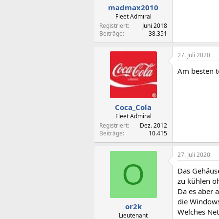
madmax2010
Fleet Admiral
Registriert
Juni 2018
Beiträge
38.351
27. Juli 2020
Am besten t
Coca_Cola
Fleet Admiral
Registriert
Dez. 2012
Beiträge
10.415
27. Juli 2020
O
Das Gehäuse
zu kühlen oh
Da es aber a
die Windows
or2k
Welches Net
Lieutenant