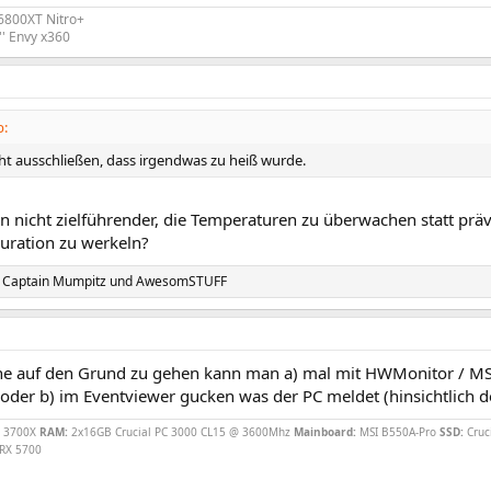
6800XT Nitro+
'' Envy x360
b:
cht ausschließen, dass irgendwas zu heiß wurde.
 nicht zielführender, die Temperaturen zu überwachen statt präv
guration zu werkeln?
,
Captain Mumpitz
und
AwesomSTUFF
e auf den Grund zu gehen kann man a) mal mit HWMonitor / MS
oder b) im Eventviewer gucken was der PC meldet (hinsichtlich d
 3700X
RAM:
2x16GB Crucial PC 3000 CL15 @ 3600Mhz
Mainboard:
MSI B550A-Pro
SSD:
Cruc
 RX 5700