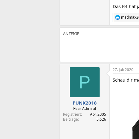
Das R4 hat j
madmax2
R
e
a
k
t
i
o
n
e
n
:
27. Juli 2020
P
Schau dir ma
PUNK2018
Rear Admiral
Registriert
Apr. 2005
Beiträge
5.626