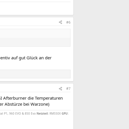
#6
entiv auf gut Glück an der
#7
I Afterburner die Temperaturen
er Abstürze bei Warzone)
ial P1, 960 EVO & 850 Evo
Netzteil:
RM550X
GPU: