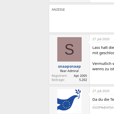
27. Juli 2020
S
Lass halt d
mit geschlos
Vermutlich 
snaapsnaap
wenns zu ist,
Rear Admiral
Registriert
Apr. 2005
Beiträge
5.202
27. Juli 2020
Da du die T
X5O!P%@AP[4\