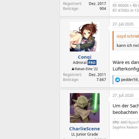
Registriert
Dez. 2017
R5 9600X + RX 
Beiträge
904
R7 4700U in 13
27. Juli 2020
oxyd schrie
kann ich ni
Conqi
Wäre es dann
Admiral
PRO
Lüfterkonfi
🎄Rätsel-Elite ’22
Registriert
Dez. 2011
Beiträge
7.667
pedder59
R
e
a
27. Juli 2020
k
t
Um der Sach
i
o
beobachten 
n
e
CPU:
AMD Ryzen7
n
Sapphire Radeon
CharlieScene
:
Lt. Junior Grade