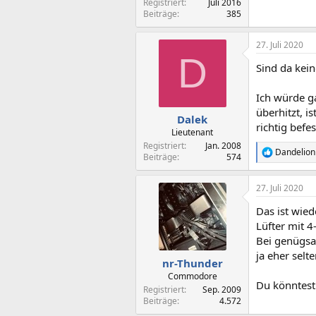
Registriert
Juli 2016
Beiträge
385
27. Juli 2020
D
Sind da kei
Ich würde g
überhitzt, i
Dalek
richtig befe
Lieutenant
Registriert
Jan. 2008
Dandelion
R
Beiträge
574
e
a
27. Juli 2020
k
t
Das ist wie
i
o
Lüfter mit 4
n
Bei genügsa
e
ja eher selte
n
nr-Thunder
:
Commodore
Du könntest
Registriert
Sep. 2009
Beiträge
4.572