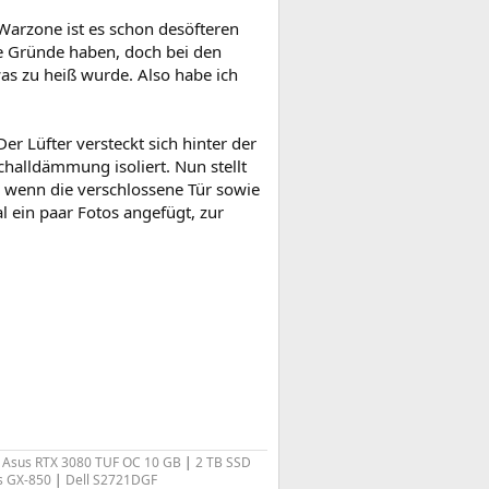
 Warzone ist es schon desöfteren
le Gründe haben, doch bei den
s zu heiß wurde. Also habe ich
er Lüfter versteckt sich hinter der
Schalldämmung isoliert. Nun stellt
l, wenn die verschlossene Tür sowie
l ein paar Fotos angefügt, zur
Asus RTX 3080 TUF OC 10 GB
|
2 TB SSD
s GX-850
|
Dell S2721DGF