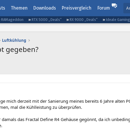
sts
Themen
Downloads
Preisvergleich
Forum
A
RAMageddon
RTX 5000 „Deals“
RX 9000 „Deals“
Ideale Gamin
Luftkühlung
pt gegeben?
ige mich derzeit mit der Sanierung meines bereits 6 Jahre alten PC
en, mal die Kühlleistung zu überprüfen.
r damals das Fractal Define R4 Gehäuse gegönnt, da ich unbedin
e.