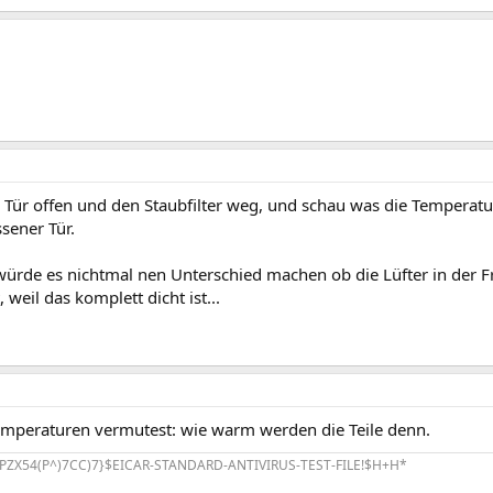
ie Tür offen und den Staubfilter weg, und schau was die Tempera
sener Tür.
würde es nichtmal nen Unterschied machen ob die Lüfter in der F
 weil das komplett dicht ist...
emperaturen vermutest: wie warm werden die Teile denn.
PZX54(P^)7CC)7}$EICAR-STANDARD-ANTIVIRUS-TEST-FILE!$H+H*