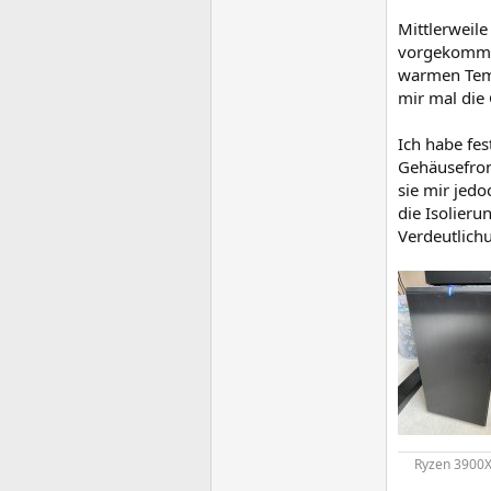
Mittlerweile
vorgekommen
warmen Temp
mir mal die
Ich habe fes
Gehäusefront
sie mir jedo
die Isolieru
Verdeutlich
Ryzen 3900