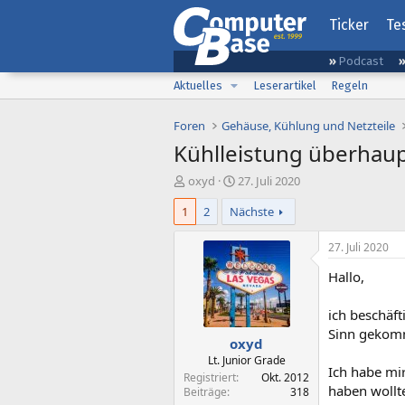
Ticker
Te
Podcast
Aktuelles
Leserartikel
Regeln
Foren
Gehäuse, Kühlung und Netzteile
Kühlleistung überhau
E
E
oxyd
27. Juli 2020
r
r
1
2
Nächste
s
s
t
t
e
e
27. Juli 2020
l
l
Hallo,
l
l
e
t
r
a
ich beschäft
m
Sinn gekomm
oxyd
Lt. Junior Grade
Ich habe mi
Registriert
Okt. 2012
haben wollt
Beiträge
318