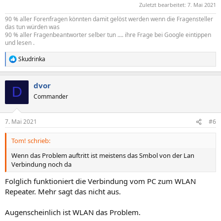
Zuletzt bearbeitet:
7. Mai 2021
90 % aller Forenfragen könnten damit gelöst werden wenn die Fragensteller
das tun würden was
90 % aller Fragenbeantworter selber tun .... ihre Frage bei Google eintippen
und lesen .
Skudrinka
R
e
a
dvor
k
D
t
Commander
i
o
n
7. Mai 2021
#6
e
n
Tom! schrieb:
:
Wenn das Problem auftritt ist meistens das Smbol von der Lan
Verbindung noch da
Folglich funktioniert die Verbindung vom PC zum WLAN
Repeater. Mehr sagt das nicht aus.
Augenscheinlich ist WLAN das Problem.