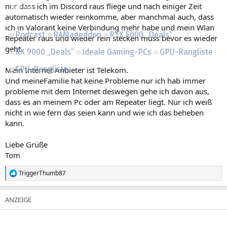
nur dass ich im Discord raus fliege und nach einiger Zeit
Regeln
automatisch wieder reinkomme, aber manchmal auch, dass
ich in Valorant keine Verbindung mehr habe und mein Wlan
Podcast
RAMageddon
RTX 5000 „Deals“
Repeater raus und wieder rein stecken muss bevor es wieder
geht.
RX 9000 „Deals“
Ideale Gaming-PCs
GPU-Rangliste
CPU-Rangliste
Mein Internet Anbieter ist Telekom.
Und meineFamilie hat keine Probleme nur ich hab immer
probleme mit dem Internet deswegen gehe ich davon aus,
dass es an meinem Pc oder am Repeater liegt. Nur ich weiß
nicht in wie fern das seien kann und wie ich das beheben
kann.
Liebe Grüße
Tom
TriggerThumb87
R
e
a
k
t
i
o