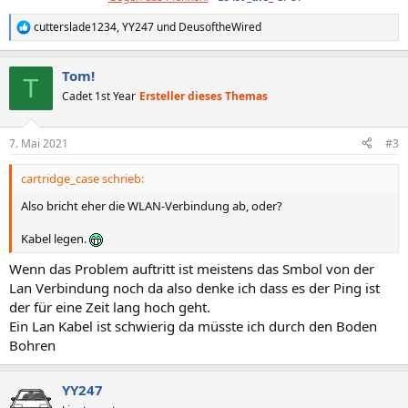
cutterslade1234
,
YY247
und
DeusoftheWired
R
e
a
Tom!
k
T
t
Cadet 1st Year
Ersteller dieses Themas
i
o
n
7. Mai 2021
#3
e
n
cartridge_case schrieb:
:
Also bricht eher die WLAN-Verbindung ab, oder?
Kabel legen.
Wenn das Problem auftritt ist meistens das Smbol von der
Lan Verbindung noch da also denke ich dass es der Ping ist
der für eine Zeit lang hoch geht.
Ein Lan Kabel ist schwierig da müsste ich durch den Boden
Bohren
YY247