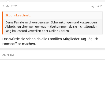
o
n
7. Mai 2021
#11
e
n
Skudrinka schrieb:
:
Deine Familie wird von gewissen Schwankungen und kurzzeitigen
Abbrüchen eher weniger was mitbekommen, da sie nicht Stunden
lang im Discord verweilen oder Online Zocken
Das würde sie schon da alle Familien Mitglieder Tag Täglich
Homeoffice machen.