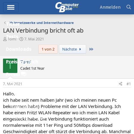
Hauptmenü
Anmelden
Heimnetzwerke und Internethardware
Ticker
LAN Verbindung bricht oft ab
Tests
E
E
Tom!
7. Mai 2021
r
r
Letzte
Downloads
1 von 2
Nächste
s
s
t
t
e
e
Tom!
Preisvergleich
T
l
l
Cadet 1st Year
l
l
Forum
e
t
r
a
7. Mai 2021
#1
Aktuelles
m
Hallo,
Empfohlene Inhalte
ich habe seit nem halben Jahr (wo ich meinen neuen Pc
bekommen habe) Probleme mit der LAN Verbindung. Ich
Neue Beiträge
habe einen Fritz! WLAN-Repeater wo ich mein LAN Kabel
Neueste Aktivitäten
eingesteckt habe. Die Verbindung funktioniert auch
normalerweise mit 11er Ping und 50Mbps download
Leserartikel
Geschwindigkeit aber oft stürzt die Verbindung ab. Manchmal