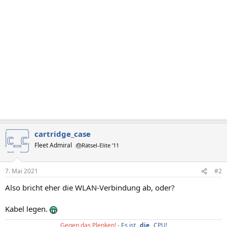
n
e
n
:
cartridge_case
Fleet Admiral
🎂Rätsel-Elite ’11
7. Mai 2021
#2
Also bricht eher die WLAN-Verbindung ab, oder?
Kabel legen.
Gegen das Plenken!
-
Es ist _
die
_ CPU!