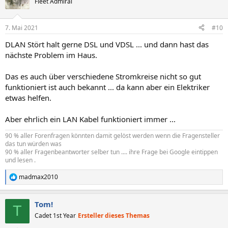
Fleet Admiral
7. Mai 2021
#10
DLAN Stört halt gerne DSL und VDSL ... und dann hast das
nächste Problem im Haus.
Das es auch über verschiedene Stromkreise nicht so gut
funktioniert ist auch bekannt ... da kann aber ein Elektriker
etwas helfen.
Aber ehrlich ein LAN Kabel funktioniert immer ...
90 % aller Forenfragen könnten damit gelöst werden wenn die Fragensteller
das tun würden was
90 % aller Fragenbeantworter selber tun .... ihre Frage bei Google eintippen
und lesen .
madmax2010
R
e
a
Tom!
k
T
t
Cadet 1st Year
Ersteller dieses Themas
i