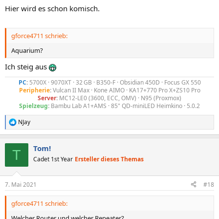
Hier wird es schon komisch.
gforce4711 schrieb:
Aquarium?
Ich steig aus
PC
:
5700X · 9070XT · 32 GB · B350-F · Obsidian 450D · Focus GX 550
Peripherie
:
Vulcan II Max · Kone AIMO · KA17+770 Pro X+ZS10 Pro
Server
:
MC12-LE0 (3600, ECC, OMV) · N95 (Proxmox)
Spielzeug
:
Bambu Lab A1+AMS · 85" QD-miniLED Heimkino · 5.0.2​
NJay
R
e
a
Tom!
k
T
t
Cadet 1st Year
Ersteller dieses Themas
i
o
n
7. Mai 2021
#18
e
n
gforce4711 schrieb:
:
Welcher Router und welcher Repeater?