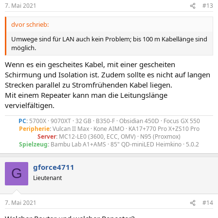
7. Mai 2021
#13
dvor schrieb:
Umwege sind für LAN auch kein Problem; bis 100 m Kabellänge sind
möglich.
Wenn es ein gescheites Kabel, mit einer gescheiten
Schirmung und Isolation ist. Zudem sollte es nicht auf langen
Strecken parallel zu Stromfrühenden Kabel liegen.
Mit einem Repeater kann man die Leitungslänge
vervielfältigen.
PC
:
5700X · 9070XT · 32 GB · B350-F · Obsidian 450D · Focus GX 550
Peripherie
:
Vulcan II Max · Kone AIMO · KA17+770 Pro X+ZS10 Pro
Server
:
MC12-LE0 (3600, ECC, OMV) · N95 (Proxmox)
Spielzeug
:
Bambu Lab A1+AMS · 85" QD-miniLED Heimkino · 5.0.2​
gforce4711
G
Lieutenant
7. Mai 2021
#14