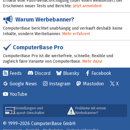
Erhalte eine Push-Benachrichtigung (oder einen Newsletter) bei
Erscheinen neuer Tests und Berichte:
Jetzt anmelden!
Warum Werbebanner?
ComputerBase berichtet unabhängig und verkauft deshalb keine
Inhalte, sondern Werbebanner.
Mehr erfahren!
ComputerBase Pro
ComputerBase Pro ist die werbefreie, schnelle, flexible und
zugleich faire Variante von ComputerBase.
Mehr dazu!
Feeds
Discord
Bluesky
Facebook
Google News
Instagram
Mastodon
X
YouTube
Einstellungen und
Probleme mit einem
Layout-Umschalter
Werbebanner?
© 1999–2026 ComputerBase GmbH