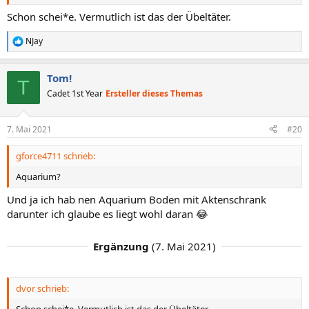
Schon schei*e. Vermutlich ist das der Übeltäter.
NJay
R
e
a
Tom!
k
T
t
Cadet 1st Year
Ersteller dieses Themas
i
o
n
7. Mai 2021
#20
e
n
gforce4711 schrieb:
:
Aquarium?
Und ja ich hab nen Aquarium Boden mit Aktenschrank
darunter ich glaube es liegt wohl daran 😂
Ergänzung
(
7. Mai 2021
)
dvor schrieb:
Schon schei*e. Vermutlich ist das der Übeltäter.