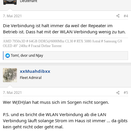
Lieutenant
7. Mai 2021
#4
Die Verbindung ist halt immer da weil der Repeater im
Betrieb ist. Dass hat mit der WLAN Verbindung wenig zu tun.
AMD 7950x3D
#
64GB DDR5@6000Mhz CL30
#
RTX 5080 Astral
#
Samsung G9
OLED 49" 240hz
#
Fractal Define Torrent
Tom!
,
dvor
und
NJay
R
e
a
xxMuahdibxx
k
t
Fleet Admiral
i
o
n
7. Mai 2021
#5
e
n
Wer W(EH)lan hat muss sich im Sorgen nicht sorgen.
:
P.S. und es bricht die WLAN Verbindung ab die LAN
Verbindung läuft solange Strom im Haus ist immer ... da gibts
kein geht nicht oder geht mal.