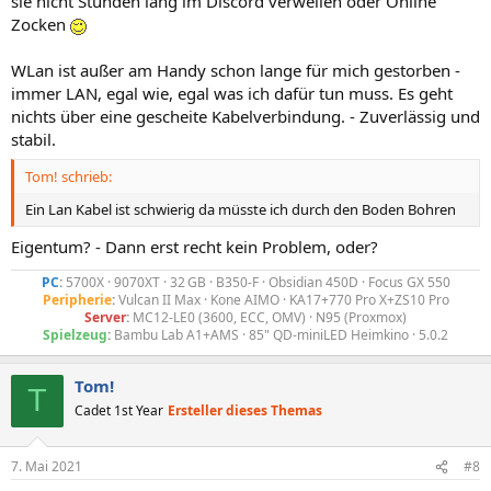
sie nicht Stunden lang im Discord verweilen oder Online
Zocken
WLan ist außer am Handy schon lange für mich gestorben -
immer LAN, egal wie, egal was ich dafür tun muss. Es geht
nichts über eine gescheite Kabelverbindung. - Zuverlässig und
stabil.
Tom! schrieb:
Ein Lan Kabel ist schwierig da müsste ich durch den Boden Bohren
Eigentum? - Dann erst recht kein Problem, oder?
PC
:
5700X · 9070XT · 32 GB · B350-F · Obsidian 450D · Focus GX 550
Peripherie
:
Vulcan II Max · Kone AIMO · KA17+770 Pro X+ZS10 Pro
Server
:
MC12-LE0 (3600, ECC, OMV) · N95 (Proxmox)
Spielzeug
:
Bambu Lab A1+AMS · 85" QD-miniLED Heimkino · 5.0.2​
Tom!
T
Cadet 1st Year
Ersteller dieses Themas
7. Mai 2021
#8