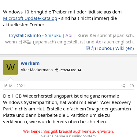
gilt insbesondere bei benutzerdefinierten Partitionslayouts.
Windows 10 bringt die Treiber mit oder lädt sie aus dem
Beachten Sie beim Berechnen des freien Speicherplatzes Folgendes:
Microsoft Update-Katalog
- sind halt nicht (immer) die
Das Wiederherstellungsimage „winre.wim“ umfasst in der
aktuellesten Treiber.
Regel zwischen 250 und 300 MB, je nachdem, welche Treiber,
Sprachen und Anpassungen Sie hinzufügen.
CrystalDiskInfo
-
Shizuku
Aoi
| Kurei Kei spricht japanisch,
|
Das Dateisystem selbst kann zusätzlichen Speicherplatz
wenn 日本語 (japanisch) eingestellt ist und
Aoi
auch englisch
.
belegen. NTFS kann auf einer Partition von 750 MB
東方(Touhou) Wiki (en)
beispielsweise 5 bis 15 MB oder mehr reservieren.
Diese Partition muss folgende Typ-ID verwenden: DE94BBA4-06D1-
werkam
4D40-A16A-BFD50179D6AC.
W
Alter Meckermann
🎅Rätsel-Elite ’14
Die Partition mit den Wiederherstellungstools und die Windows-
Partition sollten getrennt sein, um automatische Failover und das
16. Mai 2021
#9
Starten von Partitionen zu unterstützen, die mit der Windows-
BitLocker-Laufwerkverschlüsselung verschlüsselt wurden.
Die 1 GB Wiederherstellungspart ist eine ganz normale
Windows Systempartition, hat wohl mit einer "Acer Recovery
Diese Partition sollte möglichst direkt auf die Windows-Partition
Part" nichts am Hut. Erstelle einfach ein Image der gesamten
folgen. So kann die Partition später von Windows geändert und
erneut erstellt werden, wenn zukünftige Updates ein größeres
Platte und dann bearbeite die C Partition um sie zu
Wiederherstellungsimage erfordern.
verkleinern, wie wurde bereits oben beschrieben.
Wer keine Infos gibt, braucht auch keine zu erwarten.
Never Change a running System!