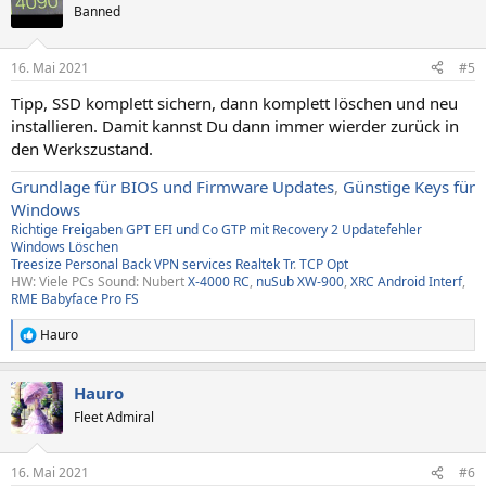
Banned
16. Mai 2021
#5
Tipp, SSD komplett sichern, dann komplett löschen und neu
installieren. Damit kannst Du dann immer wierder zurück in
den Werkszustand.
Grundlage für BIOS und Firmware Updates
,
Günstige Keys für
Windows
Richtige Freigaben
GPT EFI und Co
GTP mit Recovery
2
Updatefehler
Windows
Löschen
Treesize
Personal Back
VPN services
Realtek Tr
.
TCP Opt
HW: Viele PCs Sound: Nubert
X-4000 RC
,
nuSub XW-900
,
XRC Android Interf
,
RME Babyface Pro FS
Hauro
R
e
a
Hauro
k
t
Fleet Admiral
i
o
n
16. Mai 2021
#6
e