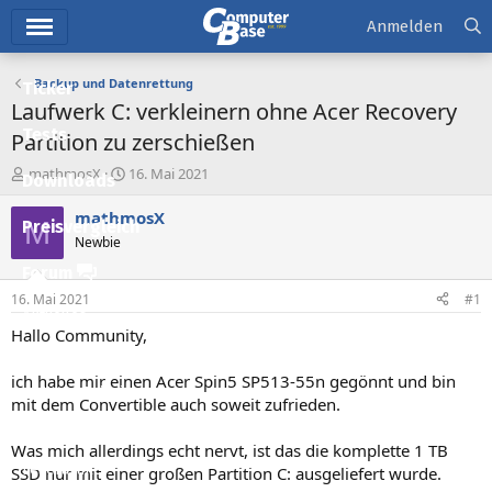
Hauptmenü
Anmelden
Backup und Datenrettung
Ticker
Laufwerk C: verkleinern ohne Acer Recovery
Tests
Partition zu zerschießen
E
E
mathmosX
16. Mai 2021
Downloads
r
r
s
s
mathmosX
M
Preisvergleich
t
t
Newbie
e
e
l
l
Forum
l
l
16. Mai 2021
#1
e
t
Aktuelles
r
a
Hallo Community,
m
Empfohlene Inhalte
ich habe mir einen Acer Spin5 SP513-55n gegönnt und bin
Neue Beiträge
mit dem Convertible auch soweit zufrieden.
Neueste Aktivitäten
Was mich allerdings echt nervt, ist das die komplette 1 TB
Leserartikel
SSD nur mit einer großen Partition C: ausgeliefert wurde.