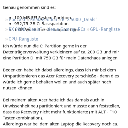
Regeln
Genau genommen sind es:
100 MB EFI System-Partition
Podcast
RAMageddon
RTX 5000 „Deals“
952,75 GB C: Basispartition
1 GB Wiederherstellungspartition
RX 9000 „Deals“
Ideale Gaming-PCs
GPU-Rangliste
CPU-Rangliste
Ich würde nun die C: Partition gerne in der
Datenträgerverwaltung verkleinern auf ca. 200 GB und mir
eine Partition D: mit 750 GB für mein Datenchaos anlegen.
Bedenken habe ich dabei allerdings, dass ich mir bei dem
Umpartitionieren das Acer Recovery zerschieße - denn dies
würde ich gerne behalten wollen und auch später noch
nutzen können.
Bei meinem alten Acer hatte ich das damals auch in
Unwissenheit neu partitioniert und musste dann feststellen,
dass das Recovery nicht mehr funktionierte (mit ALT - F10
Tastenkombination).
Allerdings war bei dem alten Laptop die Recovery noch ca.