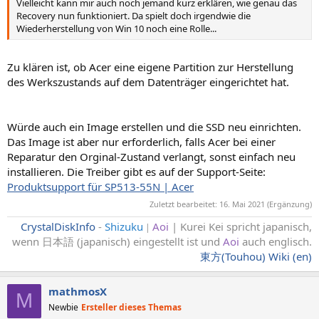
Vielleicht kann mir auch noch jemand kurz erklären, wie genau das
Recovery nun funktioniert. Da spielt doch irgendwie die
Wiederherstellung von Win 10 noch eine Rolle...
Zu klären ist, ob Acer eine eigene Partition zur Herstellung
des Werkszustands auf dem Datenträger eingerichtet hat.
Würde auch ein Image erstellen und die SSD neu einrichten.
Das Image ist aber nur erforderlich, falls Acer bei einer
Reparatur den Orginal-Zustand verlangt, sonst einfach neu
installieren. Die Treiber gibt es auf der Support-Seite:
Produktsupport für SP513-55N | Acer
Zuletzt bearbeitet:
16. Mai 2021
(Ergänzung)
CrystalDiskInfo
-
Shizuku
Aoi
| Kurei Kei spricht japanisch,
|
wenn 日本語 (japanisch) eingestellt ist und
Aoi
auch englisch
.
東方(Touhou) Wiki (en)
mathmosX
M
Newbie
Ersteller dieses Themas