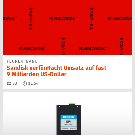
TEURER NAND
Sandisk verfünffacht Umsatz auf fast
9 Milliarden US-Dollar
Kommentare
33
11:54