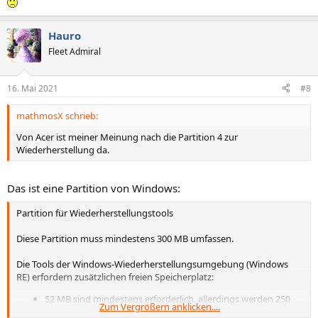
Hauro
Fleet Admiral
16. Mai 2021
#8
mathmosX schrieb:
Von Acer ist meiner Meinung nach die Partition 4 zur
Wiederherstellung da.
Das ist eine Partition von Windows:
Partition für Wiederherstellungstools
Diese Partition muss mindestens 300 MB umfassen.
Die Tools der Windows-Wiederherstellungsumgebung (Windows
RE) erfordern zusätzlichen freien Speicherplatz:
52 MB sind mindestens erforderlich, allerdings werden 250
Zum Vergrößern anklicken....
MB empfohlen, um zukünftige Updates zu ermöglichen. Dies