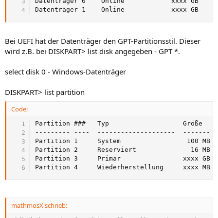
Datenträger 0    Online            xxxx GB     
Datenträger 1    Online            xxxx GB    
Bei UEFI hat der Datenträger den GPT-Partitionsstil. Dieser
wird z.B. bei DISKPART> list disk angegeben - GPT *.
select disk 0 - Windows-Datenträger
DISKPART> list partition
Code:
Partition ###   Typ                   Größe    
--------- ----  --------------------  -------  
Partition 1     System                 100 MB  
Partition 2     Reserviert              16 MB  
Partition 3     Primär                xxxx GB  
Partition 4     Wiederherstellung     xxxx MB 
mathmosX schrieb: