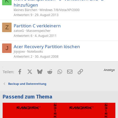
K
hinzufügen
kleines Bärchen
Windows 7/8/Vista/XP/2000
Antworten
9
29. August 2013
Partition C verkleinern
Z
zatoxG
Massenspeicher
Antworten
6
4. August 2011
Acer Recovery Partition löschen
J
Jojojoxx
Notebooks
Antworten
2
30. August 2008
Facebook
X (Twitter)
Bluesky
Reddit
WhatsApp
E-Mail
Link
Teilen:
Backup und Datenrettung
Passend zum Thema