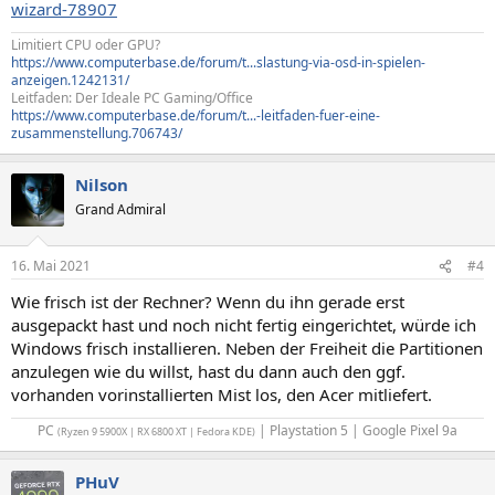
wizard-78907
Limitiert CPU oder GPU?
https://www.computerbase.de/forum/t...slastung-via-osd-in-spielen-
anzeigen.1242131/
Leitfaden: Der Ideale PC Gaming/Office
https://www.computerbase.de/forum/t...-leitfaden-fuer-eine-
zusammenstellung.706743/
Nilson
Grand Admiral
16. Mai 2021
#4
Wie frisch ist der Rechner? Wenn du ihn gerade erst
ausgepackt hast und noch nicht fertig eingerichtet, würde ich
Windows frisch installieren. Neben der Freiheit die Partitionen
anzulegen wie du willst, hast du dann auch den ggf.
vorhanden vorinstallierten Mist los, den Acer mitliefert.
PC
| Playstation 5 | Google Pixel 9a​
(Ryzen 9 5900X | RX 6800 XT | Fedora KDE)
PHuV