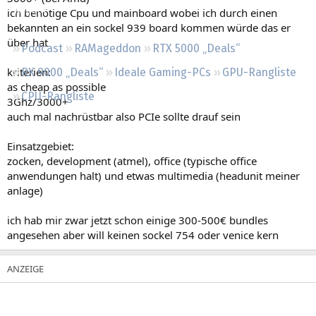
Regeln
ich benötige Cpu und mainboard wobei ich durch einen
bekannten an ein sockel 939 board kommen würde das er
über hat
Podcast
RAMageddon
RTX 5000 „Deals“
kriterien:
RX 9000 „Deals“
Ideale Gaming-PCs
GPU-Rangliste
as cheap as possible
CPU-Rangliste
3Ghz/3000+
auch mal nachrüstbar also PCIe sollte drauf sein
Einsatzgebiet:
zocken, development (atmel), office (typische office
anwendungen halt) und etwas multimedia (headunit meiner
anlage)
ich hab mir zwar jetzt schon einige 300-500€ bundles
angesehen aber will keinen sockel 754 oder venice kern