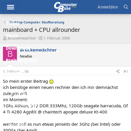
Hauptmenü
Anmelden
Desktop-Computer: Kaufberatung
Ticker
mainboard + CPU allrounder
Tests
E
E
Brückenwächter
1. Februar 2006
r
r
Downloads
s
s
Brückenwächter
B
t
t
Newbie
e
e
Preisvergleich
l
l
l
l
1. Februar 2006
#1
Forum
e
t
r
a
So mein erster Beitrag
Aktuelles
m
ich benötige einen neuen rechner den ich mir demnächst
zulegen will
Empfohlene Inhalte
im Moment:
Neue Beiträge
1Ghz Athlon, 512 DDR 333Mhz, 120Gb seagate barracuda, Gf
4 Ti 4280 Agp8X @ chaintech apogee deluxe Kt-400
Neueste Aktivitäten
werden soll es nun etwas jenseits der 3Ghz (bei Intel) oder
Leserartikel
3000+ (bei Amd)