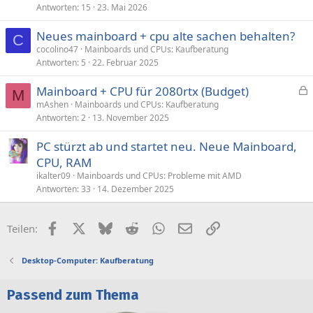
Antworten
15
23. Mai 2026
Neues mainboard + cpu alte sachen behalten?
C
cocolino47
Mainboards und CPUs: Kaufberatung
Antworten
5
22. Februar 2025
Mainboard + CPU für 2080rtx (Budget)
M
e
mAshen
Mainboards und CPUs: Kaufberatung
Antworten
2
13. November 2025
s
p
PC stürzt ab und startet neu. Neue Mainboard,
e
CPU, RAM
r
ikalter09
Mainboards und CPUs: Probleme mit AMD
r
Antworten
33
14. Dezember 2025
t
Facebook
X (Twitter)
Bluesky
Reddit
WhatsApp
E-Mail
Link
Teilen:
Desktop-Computer: Kaufberatung
Passend zum Thema