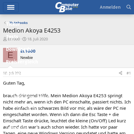
Hauptmenü
Anmelden
Notebooks
Ticker
Medion Akoya E4253
Tests
E
E
Et1000
18. Juli 2020
r
r
Downloads
s
s
Et1000
E
t
t
Newbie
e
e
Preisvergleich
l
l
l
l
18. Juli 2020
#1
Forum
e
t
r
a
Guten Tag,
Aktuelles
m
brauch dringend Hilfe. Mein Medion Akoya E4253 springt
Empfohlene Inhalte
nicht mehr an, wenn ich den PC einschalte, passiert nichts. Ich
Neue Beiträge
habe einfach ein schwarzes Bild vor mir, als wäre der PC nie
eingeschaltet worden. Wenn ich dann die Esc Taste + die
Neueste Aktivitäten
Einschalt Taste drücke, leuchtet die kleine (On/Off) Led kurz
auf und das war's auch schon wieder. Ich hatte vor paar
Leserartikel
Tagen, eine neue Windows Version geupdatet und hatte am