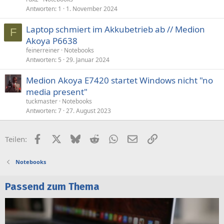
Antworten
1
1. November 2024
Laptop schmiert im Akkubetrieb ab // Medion
F
Akoya P6638
feinerreiner
Notebooks
Antworten
5
29. Januar 2024
Medion Akoya E7420 startet Windows nicht "no
media present"
tuckmaster
Notebooks
Antworten
7
27. August 2023
Facebook
X (Twitter)
Bluesky
Reddit
WhatsApp
E-Mail
Link
Teilen:
Notebooks
Passend zum Thema