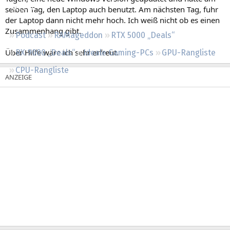
Regeln
selben Tag, den Laptop auch benutzt. Am nächsten Tag, fuhr
der Laptop dann nicht mehr hoch. Ich weiß nicht ob es einen
Zusammenhang gibt.
Podcast
RAMageddon
RTX 5000 „Deals“
Über Hilfe wäre ich sehr erfreut.
RX 9000 „Deals“
Ideale Gaming-PCs
GPU-Rangliste
CPU-Rangliste