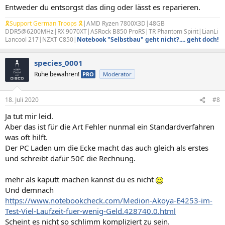
Entweder du entsorgst das ding oder lässt es reparieren.
🎗Support German Troops 🎗
|AMD Ryzen 7800X3D|48GB
DDR5@6200MHz|RX 9070XT|ASRock B850 ProRS|TR Phantom Spirit|LianLi
Lancool 217|NZXT C850|
Notebook "Selbstbau" geht nicht?.... geht doch!
species_0001
Ruhe bewahren!
PRO
Moderator
18. Juli 2020
#8
Ja tut mir leid.
Aber das ist für die Art Fehler nunmal ein Standardverfahren
was oft hilft.
Der PC Laden um die Ecke macht das auch gleich als erstes
und schreibt dafür 50€ die Rechnung.
mehr als kaputt machen kannst du es nicht
Und demnach
https://www.notebookcheck.com/Medion-Akoya-E4253-im-
Test-Viel-Laufzeit-fuer-wenig-Geld.428740.0.html
Scheint es nicht so schlimm kompliziert zu sein.