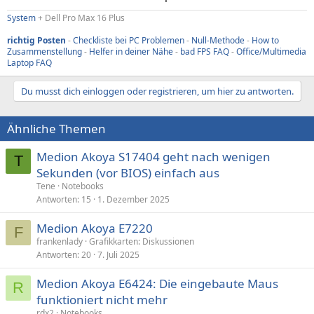
System
+ Dell Pro Max 16 Plus
richtig Posten
-
Checkliste bei PC Problemen
-
Null-Methode
-
How to
Zusammenstellung
-
Helfer in deiner Nähe
-
bad FPS FAQ
-
Office/Multimedia
Laptop FAQ
Du musst dich einloggen oder registrieren, um hier zu antworten.
Ähnliche Themen
Medion Akoya S17404 geht nach wenigen
T
Sekunden (vor BIOS) einfach aus
Tene
Notebooks
Antworten
15
1. Dezember 2025
Medion Akoya E7220
F
frankenlady
Grafikkarten: Diskussionen
Antworten
20
7. Juli 2025
Medion Akoya E6424: Die eingebaute Maus
R
funktioniert nicht mehr
rdx2
Notebooks