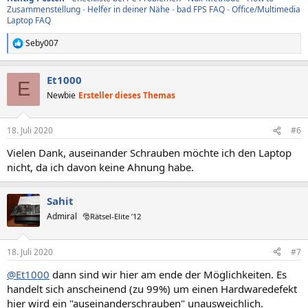
Zusammenstellung
-
Helfer in deiner Nähe
-
bad FPS FAQ
-
Office/Multimedia
Laptop FAQ
Seby007
R
e
a
Et1000
k
E
t
Newbie
Ersteller dieses Themas
i
o
n
18. Juli 2020
#6
e
n
Vielen Dank, auseinander Schrauben möchte ich den Laptop
:
nicht, da ich davon keine Ahnung habe.
Sahit
Admiral
🎅Rätsel-Elite ’12
18. Juli 2020
#7
@Et1000
dann sind wir hier am ende der Möglichkeiten. Es
handelt sich anscheinend (zu 99%) um einen Hardwaredefekt
hier wird ein "auseinanderschrauben" unausweichlich.