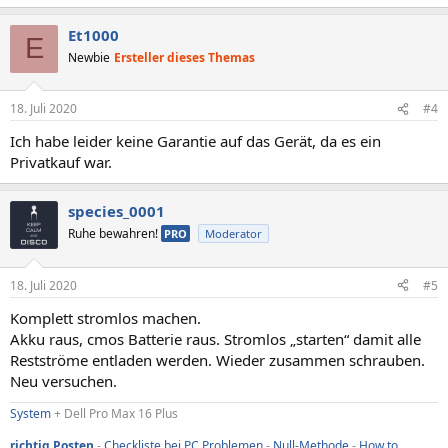
Et1000
E
Newbie
Ersteller dieses Themas
18. Juli 2020
#4
Ich habe leider keine Garantie auf das Gerät, da es ein
Privatkauf war.
species_0001
Ruhe bewahren!
PRO
Moderator
18. Juli 2020
#5
Komplett stromlos machen.
Akku raus, cmos Batterie raus. Stromlos „starten“ damit alle
Restströme entladen werden. Wieder zusammen schrauben.
Neu versuchen.
System
+ Dell Pro Max 16 Plus
richtig Posten
-
Checkliste bei PC Problemen
-
Null-Methode
-
How to