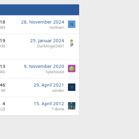
18
28. November 2024
N
089
norKoeri
19
25. Januar 2024
936
DarkAngel2401
13
9. November 2020
460
Sykehouse
46
29. April 2021
V
198
vander
4
15. April 2012
528
T-Bone