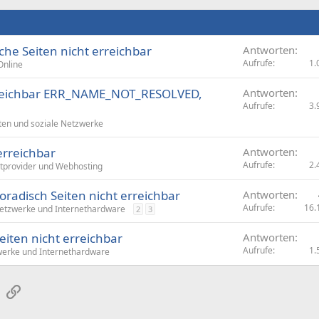
he Seiten nicht erreichbar
Antworten
Aufrufe
1.
Online
rreichbar ERR_NAME_NOT_RESOLVED,
Antworten
Aufrufe
3.
en und soziale Netzwerke
erreichbar
Antworten
Aufrufe
2.
etprovider und Webhosting
oradisch Seiten nicht erreichbar
Antworten
Aufrufe
16.
tzwerke und Internethardware
2
3
iten nicht erreichbar
Antworten
Aufrufe
1.
erke und Internethardware
sApp
E-Mail
Link