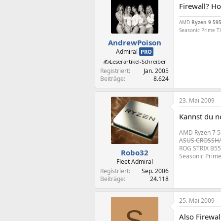
Firewall? Ho
AMD
Ryzen 9 59
Seasonic Prime T
AndrewPoison
Admiral
PRO
✍️Leserartikel-Schreiber
Registriert
Jan. 2005
Beiträge
8.624
23. Mai 2009
Kannst du no
AMD Ryzen 7 5
ASUS CROSSHAI
ROG STRIX B55
Robo32
Seasonic Prim
Fleet Admiral
Registriert
Sep. 2006
Beiträge
24.118
25. Mai 2009
S
Also Firewal