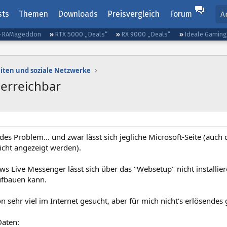
sts
Themen
Downloads
Preisvergleich
Forum
A
RAMageddon
RTX 5000 „Deals“
RX 9000 „Deals“
Ideale Gamin
iten und soziale Netzwerke
 erreichbar
es Problem... und zwar lässt sich jegliche Microsoft-Seite (auch d
icht angezeigt werden).
s Live Messenger lässt sich über das "Websetup" nicht installier
ufbauen kann.
n sehr viel im Internet gesucht, aber für mich nicht's erlösendes
aten: