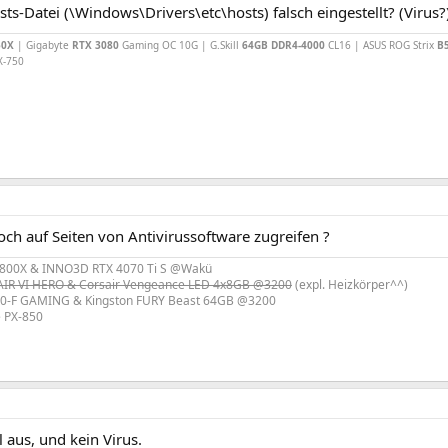
sts-Datei (\Windows\Drivers\etc\hosts) falsch eingestellt? (Virus?
50X
| Gigabyte
RTX 3080
Gaming OC 10G | G.Skill
64GB DDR4-4000
CL16 | ASUS ROG Strix
B
X-750
ch auf Seiten von Antivirussoftware zugreifen ?
800X & INNO3D RTX 4070 Ti S @Wakü
R VI HERO & Corsair Vengeance LED 4x8GB @3200
(expl. Heizkörper^^)
0-F GAMING & Kingston FURY Beast 64GB @3200
e PX-850
l aus, und kein Virus.