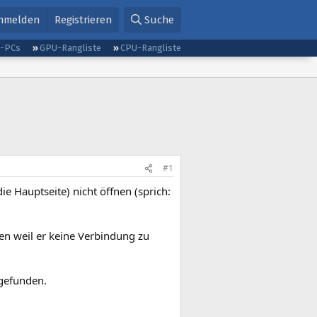
nmelden
Registrieren
Suche
g-PCs
GPU-Rangliste
CPU-Rangliste
#1
ie Hauptseite) nicht öffnen (sprich:
en weil er keine Verbindung zu
 gefunden.