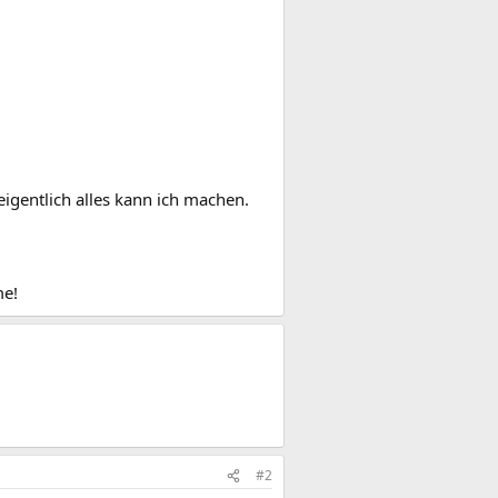
 eigentlich alles kann ich machen.
me!
#2