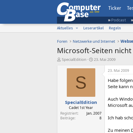
Ticker
Te
Podcast
Aktuelles
Leserartikel
Regeln
Foren
Netzwerke und Internet
Webse
Microsoft-Seiten nicht
E
E
SpecialEdition
23. Mai 2009
r
r
s
s
23. Mai 2009
t
t
S
Habe folgend
e
e
l
l
Seite kann n
l
l
e
t
Auch Window
SpecialEdition
r
a
Microsoft a
m
Cadet 1st Year
Registriert
Jan. 2007
Ich hab scho
Beiträge
8
Zu meinen D