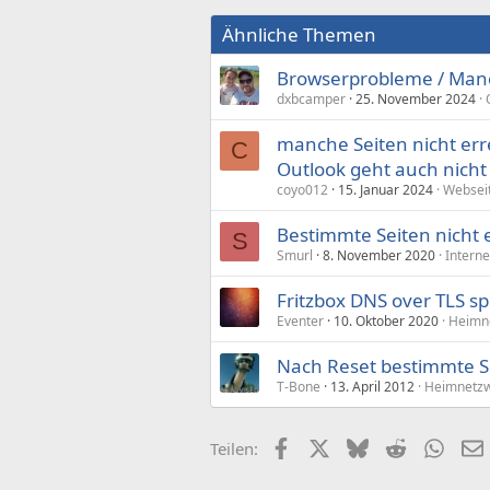
Ähnliche Themen
Browserprobleme / Manc
dxbcamper
25. November 2024
manche Seiten nicht e
C
Outlook geht auch nicht
coyo012
15. Januar 2024
Webseit
Bestimmte Seiten nicht 
S
Smurl
8. November 2020
Intern
Fritzbox DNS over TLS sp
Eventer
10. Oktober 2020
Heimne
Nach Reset bestimmte Se
T-Bone
13. April 2012
Heimnetzw
Facebook
X (Twitter)
Bluesky
Reddit
What
Teilen: