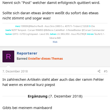
Nennt sich "Post" welcher damit erfolgreich quittiert wird.
Sollte sich daran etwas ändern weißt du sofort das etwas
nicht stimmt und sogar was!
Herz
10900K@Macho RevB - Asus Strix Z490 E u. 4070 Ti- Trident Z 32GB
B
-Die
Seele
NZXT Tempest - Corsair RMi850 @Bitfenix CableMod - 6 NoiseBlocker @Corsair Commander
Tasten
G915 + G703 Lightspeed - Lievd XXL
Sehen
LG 38GL950 - Asus PG278QR
Hören
Teufel 5.1 -
Siberia 840
Klick
Reporterer
R
Banned
Ersteller dieses Themas
7. Dezember 2018
#5
In zahlreichen Artikeln steht aber auch das der ramm Fehler
hat wenn es einmal kurz piepst
Ergänzung
(
7. Dezember 2018
)
Gibts bei meinem mainbaord