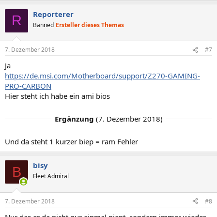
Reporterer
R
Banned
Ersteller dieses Themas
7. Dezember 2018
#7
Ja
https://de.msi.com/Motherboard/support/Z270-GAMING-
PRO-CARBON
Hier steht ich habe ein ami bios
Ergänzung
(
7. Dezember 2018
)
Und da steht 1 kurzer biep = ram Fehler
bisy
B
Fleet Admiral
7. Dezember 2018
#8
Nur das er da nicht nur einmal piept, sondern immer wieder