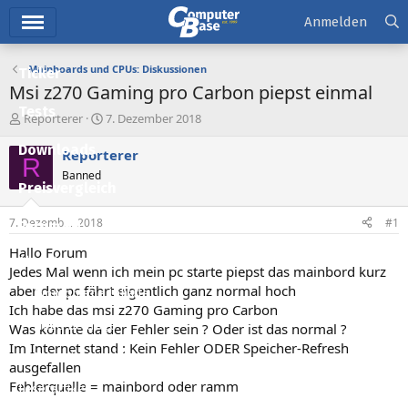
Hauptmenü
Anmelden
Mainboards und CPUs: Diskussionen
Ticker
Msi z270 Gaming pro Carbon piepst einmal
Tests
E
E
Reporterer
7. Dezember 2018
r
r
Downloads
s
s
Reporterer
R
t
t
Banned
e
e
Preisvergleich
l
l
l
l
7. Dezember 2018
#1
Forum
e
t
r
a
Hallo Forum
Aktuelles
m
Jedes Mal wenn ich mein pc starte piepst das mainbord kurz
aber der pc fährt eigentlich ganz normal hoch
Empfohlene Inhalte
Ich habe das msi z270 Gaming pro Carbon
Neue Beiträge
Was könnte da der Fehler sein ? Oder ist das normal ?
Im Internet stand : Kein Fehler ODER Speicher-Refresh
Neueste Aktivitäten
ausgefallen
Fehlerquelle = mainbord oder ramm
Leserartikel