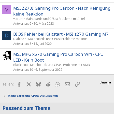
MSI Z270I Gaming Pro Carbon - Nach Reinigung
V
keine Reaktion
vstrom
Mainboards und CPUs: Probleme mit Intel
Antworten
6
10. März 2023
BIOS Fehler bei Kaltstart - MSI z270 Gaming M7
D
Diablo87
Mainboards und CPUs: Probleme mit Intel
Antworten
8
14. Juni 2020
MSI MPG x570 Gaming Pro Carbon Wifi - CPU
LED - Kein Boot
Blackshoa
Mainboards und CPUs: Probleme mit AMD
Antworten
10
6. September 2022
Facebook
X (Twitter)
Bluesky
Reddit
WhatsApp
E-Mail
Link
Teilen:
Mainboards und CPUs: Diskussionen
Passend zum Thema