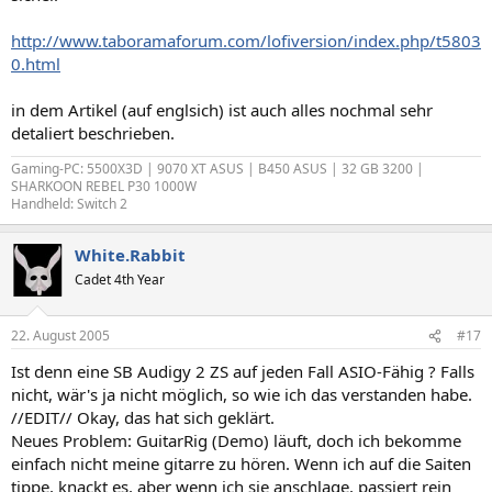
http://www.taboramaforum.com/lofiversion/index.php/t5803
0.html
in dem Artikel (auf englsich) ist auch alles nochmal sehr
detaliert beschrieben.
Gaming-PC: 5500X3D | 9070 XT ASUS | B450 ASUS | 32 GB 3200 |
SHARKOON REBEL P30 1000W
Handheld: Switch 2
White.Rabbit
Cadet 4th Year
22. August 2005
#17
Ist denn eine SB Audigy 2 ZS auf jeden Fall ASIO-Fähig ? Falls
nicht, wär's ja nicht möglich, so wie ich das verstanden habe.
//EDIT// Okay, das hat sich geklärt.
Neues Problem: GuitarRig (Demo) läuft, doch ich bekomme
einfach nicht meine gitarre zu hören. Wenn ich auf die Saiten
tippe, knackt es, aber wenn ich sie anschlage, passiert rein