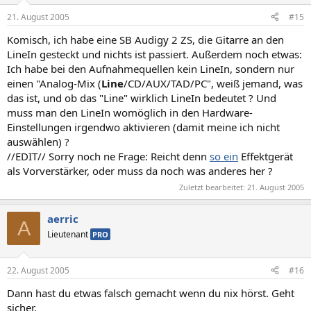
21. August 2005
#15
Komisch, ich habe eine SB Audigy 2 ZS, die Gitarre an den
LineIn gesteckt und nichts ist passiert. Außerdem noch etwas:
Ich habe bei den Aufnahmequellen kein LineIn, sondern nur
einen "Analog-Mix (
Line
/CD/AUX/TAD/PC", weiß jemand, was
das ist, und ob das "Line" wirklich LineIn bedeutet ? Und
muss man den LineIn womöglich in den Hardware-
Einstellungen irgendwo aktivieren (damit meine ich nicht
auswählen) ?
//EDIT// Sorry noch ne Frage: Reicht denn
so ein
Effektgerät
als Vorverstärker, oder muss da noch was anderes her ?
Zuletzt bearbeitet:
21. August 2005
aerric
A
Lieutenant
PRO
22. August 2005
#16
Dann hast du etwas falsch gemacht wenn du nix hörst. Geht
sicher.