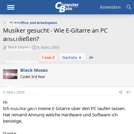
Hauptmenü
Anmelden
Homeoffice und Arbeitsplatz
Ticker
Musiker gesucht - Wie E-Gitarre an PC
Tests
anschließen?
E
E
Black Moses
9. März 2005
Downloads
r
r
Letzte
1 von 2
Nächste
s
s
Preisvergleich
t
t
e
e
Black Moses
l
l
Forum
Cadet 3rd Year
l
l
e
t
Aktuelles
r
a
9. März 2005
#1
m
Empfohlene Inhalte
Hi
Neue Beiträge
Ich möchte gern meine E Gitarre über den PC laufen lassen.
Hat jemand Ahnung welche Hardware und Software ich
Neueste Aktivitäten
benötige.
Leserartikel
Danke