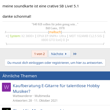
meine soundkarte ist eine crative SB Live! 5.1
danke schonmal!
"640 KB sollten für jeden genug sein..."
Bill Gates, 1978
/-------------------------------------------[
malbuch
]-------------------------------------------\​
<|
System:
X2 3800+
|
EPoX EP-9NPA+ Ultra
|
MDT 1024MB CL2.5 SiSi
|
X800 GTO IceQ II
|>​
\--------------------------------------------------------------------------------------------------/​
Letzte
1 von 2
Nächste
Du musst dich einloggen oder registrieren, um hier zu antworten.
Ähnliche Themen
Kaufberatung E-Gitarre für talentlose Hobby
W
Musiker?
Wattwanderer
Multimedia
Antworten
28
11. Oktober 2021