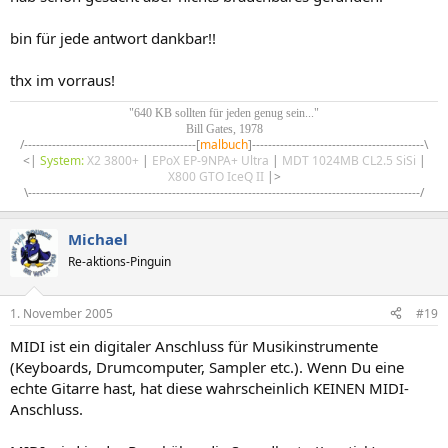
bin für jede antwort dankbar!!
thx im vorraus!
"640 KB sollten für jeden genug sein..."
Bill Gates, 1978
/-------------------------------------------[
malbuch
]-------------------------------------------\​
<|
System:
X2 3800+
|
EPoX EP-9NPA+ Ultra
|
MDT 1024MB CL2.5 SiSi
|
X800 GTO IceQ II
|>​
\--------------------------------------------------------------------------------------------------/​
Michael
Re-aktions-Pinguin
1. November 2005
#19
MIDI ist ein digitaler Anschluss für Musikinstrumente
(Keyboards, Drumcomputer, Sampler etc.). Wenn Du eine
echte Gitarre hast, hat diese wahrscheinlich KEINEN MIDI-
Anschluss.