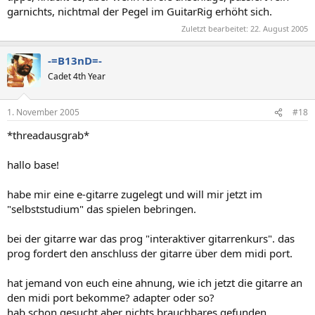
garnichts, nichtmal der Pegel im GuitarRig erhöht sich.
Zuletzt bearbeitet:
22. August 2005
-=B13nD=-
Cadet 4th Year
1. November 2005
#18
*threadausgrab*
hallo base!
habe mir eine e-gitarre zugelegt und will mir jetzt im
"selbststudium" das spielen bebringen.
bei der gitarre war das prog "interaktiver gitarrenkurs". das
prog fordert den anschluss der gitarre über dem midi port.
hat jemand von euch eine ahnung, wie ich jetzt die gitarre an
den midi port bekomme? adapter oder so?
hab schon gesucht aber nichts brauchbares gefunden.