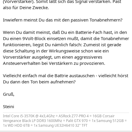
(Vorverstärker). Somit läßt sich das Signal verstärken. Past
also für Deine Zwecke.
Inwiefern meinst Du das mit den passiven Tonabnehmern?
Wenn Du damit meinst, daß Du ein Batterie-Fach hast, in den
Du einen 9Volt-Block einsetzen mußt, damit die Tonabnehmer
funktionieren, liegst Du nämlich falsch: Zumeist ist gerade
diese Schaltung in der Wirkungsweise schon wie ein
Vorverstärker ausgelegt, um einen aggressiveres
Ansteuerverhalten bei Verstärkern zu provozieren.
Vielleicht einfach mal die Battrie austauschen - vielleicht hörst
Du dann den Ton beim aufnehmen?
Gruß,
Steini
Intel Core i5-3570K @ 4x3,4Ghz = ASRock Z77-PRO 4 = 16GB Corsair
Vengeance Black LP DDR3 1600Mhz = Palit GTX 970 = 1x Samsung 512GB =
1x WD HDD 6TB = 1x Samsung UE32H6410 32" TFT