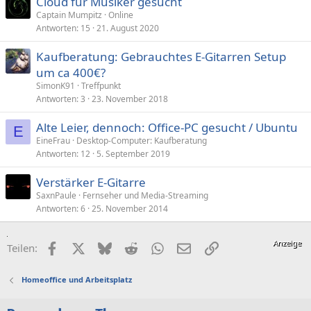
Cloud für Musiker gesucht
Captain Mumpitz
Online
Antworten
15
21. August 2020
Kaufberatung: Gebrauchtes E-Gitarren Setup
um ca 400€?
SimonK91
Treffpunkt
Antworten
3
23. November 2018
Alte Leier, dennoch: Office-PC gesucht / Ubuntu
E
EineFrau
Desktop-Computer: Kaufberatung
Antworten
12
5. September 2019
Verstärker E-Gitarre
SaxnPaule
Fernseher und Media-Streaming
Antworten
6
25. November 2014
Facebook
X (Twitter)
Bluesky
Reddit
WhatsApp
E-Mail
Link
Teilen:
Homeoffice und Arbeitsplatz