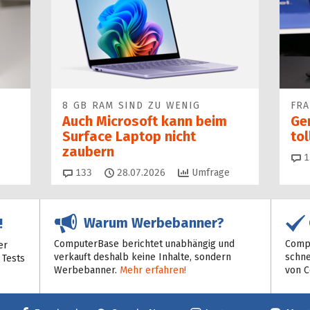
8 GB RAM SIND ZU WENIG
FR
Auch Microsoft kann beim
Ge
Surface Laptop nicht
to
zaubern
1
Kommentare
133
28.07.2026
Umfrage
Warum Werbebanner?
!
ComputerBase berichtet unabhängig und
Compu
er
verkauft deshalb keine Inhalte, sondern
schne
 Tests
Werbebanner.
Mehr erfahren!
von 