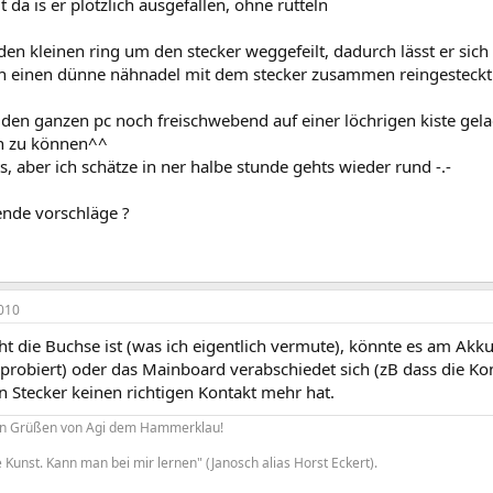
 da is er plötzlich ausgefallen, ohne rütteln
 den kleinen ring um den stecker weggefeilt, dadurch lässt er sich
ch einen dünne nähnadel mit dem stecker zusammen reingesteckt 
h den ganzen pc noch freischwebend auf einer löchrigen kiste ge
n zu können^^
s, aber ich schätze in ner halbe stunde gehts wieder rund -.-
nde vorschläge ?
010
t die Buchse ist (was ich eigentlich vermute), könnte es am Akk
 probiert) oder das Mainboard verabschiedet sich (zB dass die K
n Stecker keinen richtigen Kontakt mehr hat.
hen Grüßen von Agi dem Hammerklau!
e Kunst. Kann man bei mir lernen" (Janosch alias Horst Eckert).