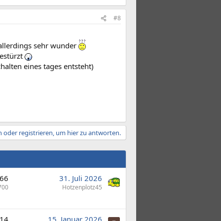
#8
allerdings sehr wunder
gestürzt
halten eines tages entsteht)
 oder registrieren, um hier zu antworten.
66
31. Juli 2026
700
Hotzenplotz45
14
15. Januar 2026