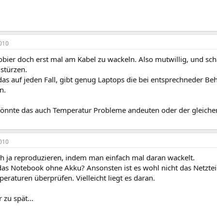
010
obier doch erst mal am Kabel zu wackeln. Also mutwillig, und s
stürzen.
das auf jeden Fall, gibt genug Laptops die bei entsprechneder Be
n.
önnte das auch Temperatur Probleme andeuten oder der gleiche
010
ch ja reproduzieren, indem man einfach mal daran wackelt.
das Notebook ohne Akku? Ansonsten ist es wohl nicht das Netzteil
eraturen überprüfen. Vielleicht liegt es daran.
 zu spät...