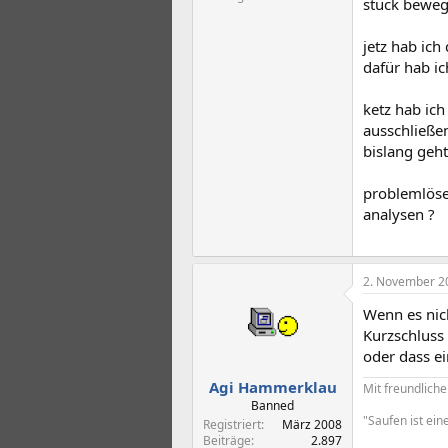
stück bewegt
jetz hab ich
dafür hab i
ketz hab ic
ausschließe
bislang geht
problemlöse
analysen ?
2. November 2
Wenn es nich
Kurzschluss
oder dass ei
Agi Hammerklau
Mit freundlic
Banned
"Saufen ist ein
Registriert
März 2008
Beiträge
2.897