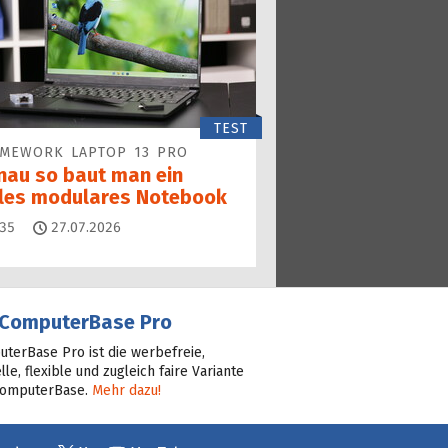
TEST
AMEWORK LAPTOP 13 PRO
nau so baut man ein
lles modulares Notebook
Kommentare
35
27.07.2026
ComputerBase Pro
terBase Pro ist die werbefreie,
lle, flexible und zugleich faire Variante
ComputerBase.
Mehr dazu!