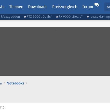
sts
Themen
Downloads
Preisvergleich
Forum
A
RAMageddon
RTX 5000 „Deals“
RX 9000 „Deals“
Ideale Gamin
er
Notebooks
010