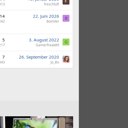
313
freschluft
14
22. Juni 2026
B
242
Boimler
5
3. August 2022
G
217
Gamerfreak89
7
26. September 2020
843
Jo_Bo