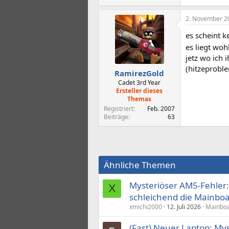
2. November 2
es scheint 
es liegt wo
jetz wo ich 
(hitzeproble
RamirezGold
Cadet 3rd Year
Ersteller dieses
Themas
Registriert
Feb. 2007
Beiträge
63
Ähnliche Themen
Mysteriöser AM5-Fehler
X
schleichend die Mainboa
xmichi2000
12. Juli 2026
Mainboa
(Fast) Neuer Laptop: My