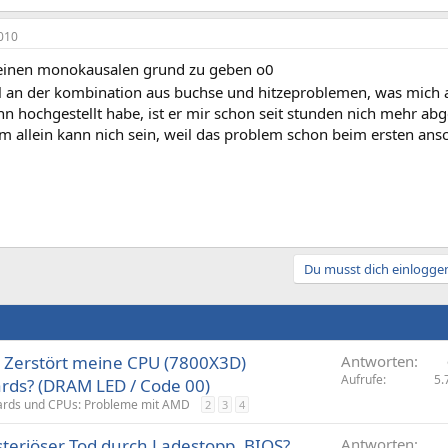
010
keinen monokausalen grund zu geben o0
hl an der kombination aus buchse und hitzeproblemen, was mich 
ihn hochgestellt habe, ist er mir schon seit stunden nich mehr ab
m allein kann nich sein, weil das problem schon beim ersten ansc
Du musst dich einloggen
: Zerstört meine CPU (7800X3D)
Antworten
Aufrufe
5.
rds? (DRAM LED / Code 00)
rds und CPUs: Probleme mit AMD
2
3
4
steriöser Tod durch Ladestopp, BIOS?
Antworten