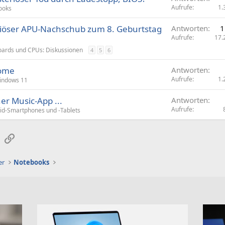
Aufrufe
1.
ooks
öser APU-Nachschub zum 8. Geburtstag
Antworten
1
Aufrufe
17.
ards und CPUs: Diskussionen
4
5
6
rome
Antworten
Aufrufe
1.
indows 11
er Music-App ...
Antworten
Aufrufe
id-Smartphones und -Tablets
sApp
E-Mail
Link
er
Notebooks