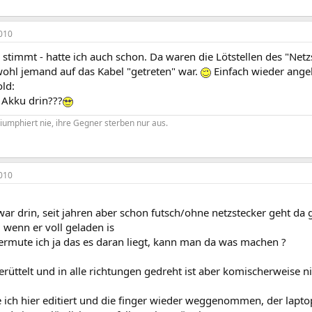
010
timmt - hatte ich auch schon. Da waren die Lötstellen des "Netz
ohl jemand auf das Kabel "getreten" war.
Einfach wieder ange
ld:
 Akku drin???
iumphiert nie, ihre Gegner sterben nur aus.
010
zwar drin, seit jahren aber schon futsch/ohne netzstecker geht da g
 wenn er voll geladen is
rmute ich ja das es daran liegt, kann man da was machen ?
rüttelt und in alle richtungen gedreht ist aber komischerweise n
 ich hier editiert und die finger wieder weggenommen, der lapto