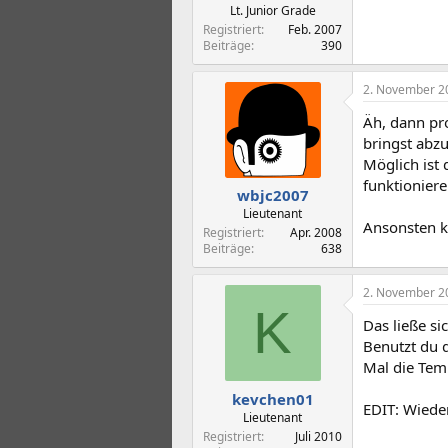
Lt. Junior Grade
Registriert
Feb. 2007
Beiträge
390
2. November 2
Äh, dann pr
bringst abzu
Möglich ist 
funktioniere
wbjc2007
Lieutenant
Ansonsten k
Registriert
Apr. 2008
Beiträge
638
2. November 2
K
Das ließe si
Benutzt du 
Mal die Temp
kevchen01
EDIT: Wieder
Lieutenant
Registriert
Juli 2010