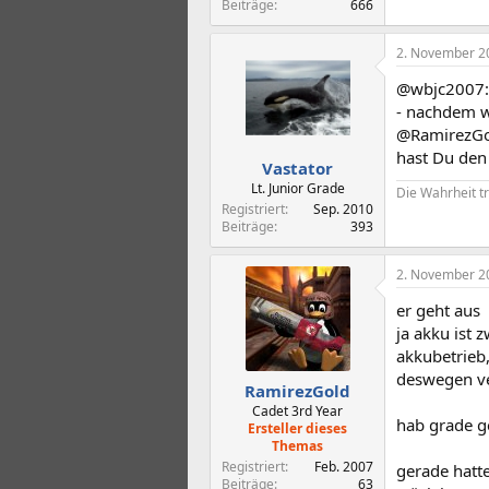
Beiträge
666
2. November 2
@wbjc2007: s
- nachdem w
@RamirezGo
hast Du den
Vastator
Lt. Junior Grade
Die Wahrheit tr
Registriert
Sep. 2010
Beiträge
393
2. November 2
er geht aus
ja akku ist 
akkubetrieb,
deswegen ve
RamirezGold
Cadet 3rd Year
hab grade ge
Ersteller dieses
Themas
Registriert
Feb. 2007
gerade hatte
Beiträge
63