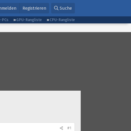
nmelden
Registrieren
Suche
g-PCs
GPU-Rangliste
CPU-Rangliste
#1