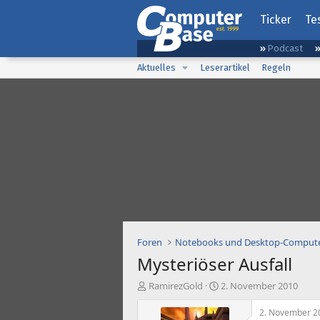
Ticker
Te
Podcast
Aktuelles
Leserartikel
Regeln
Foren
Notebooks und Desktop-Comput
Mysteriöser Ausfall
E
E
RamirezGold
2. November 2010
r
r
s
s
2. November 2