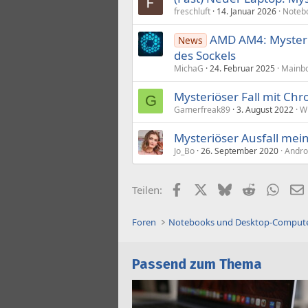
freschluft
14. Januar 2026
Noteb
AMD AM4: Mysteri
News
des Sockels
MichaG
24. Februar 2025
Mainbo
Mysteriöser Fall mit Ch
G
Gamerfreak89
3. August 2022
W
Mysteriöser Ausfall mein
Jo_Bo
26. September 2020
Andro
Facebook
X (Twitter)
Bluesky
Reddit
What
Teilen:
Foren
Notebooks und Desktop-Comput
Passend zum Thema