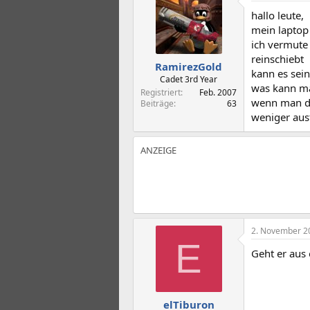
t
t
hallo leute,
e
e
l
l
mein laptop 
l
l
ich vermute
e
t
reinschiebt
RamirezGold
r
a
kann es sein
m
Cadet 3rd Year
was kann m
Registriert
Feb. 2007
wenn man de
Beiträge
63
weniger aus
2. November 2
E
Geht er aus 
elTiburon