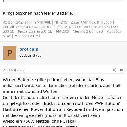
Klingt bisschen nach leerer Batterie.
ROG STRIX Z490-F | i7-10700k | NH-D15 | Zotac AMP Holo RTX 3070 |
Corsair Vengeance RGB 2x16 GB 3200 MHz CL16 | 2x Samsung 970 EVO
500 GB | Kioxia Exceria 500 GB | RM650X | Meshify 2 Compact | Vivobook
S14X | MacBook Air M1
prof.cain
P
Cadet 3rd Year
21. April 2022
#6
Wegen Batterie: sollte ja dranstehen, wenn das Bios
initialisiert wird. Sollte dann aber trotzdem starten, aber halt
immer mit standard Werten.
Geht der Pc automatisch an nachdem du den Netzteilschalter
umgelegt hast oder drückst du dann noch den PWR Button?
Hast du einen Power Button am Keyboard und wenn ja schon
mit diesem getestet? (muss im Bios aktiviert sein)
Wieso ein 750W Netzteil ohne Graka?
Pc direkt an der Dose oder mit Leiste?