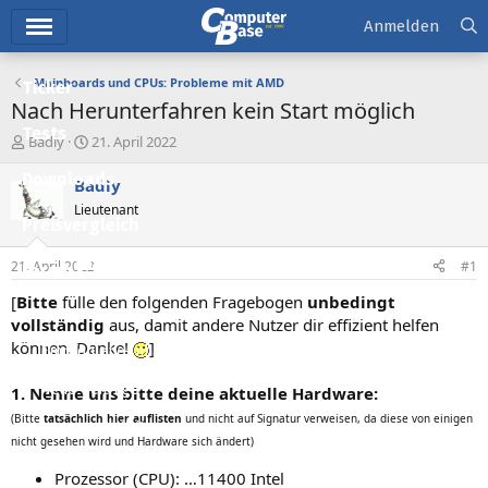
Hauptmenü
Anmelden
Mainboards und CPUs: Probleme mit AMD
Ticker
Nach Herunterfahren kein Start möglich
Tests
E
E
Badly
21. April 2022
r
r
Downloads
s
s
Badly
t
t
Lieutenant
e
e
Preisvergleich
l
l
l
l
21. April 2022
#1
Forum
e
t
r
a
[
Bitte
fülle den folgenden Fragebogen
unbedingt
Aktuelles
m
vollständig
aus, damit andere Nutzer dir effizient helfen
können. Danke!
]
Empfohlene Inhalte
Neue Beiträge
1. Nenne uns bitte deine aktuelle Hardware:
(Bitte
tatsächlich hier auflisten
und nicht auf Signatur verweisen, da diese von einigen
Neueste Aktivitäten
nicht gesehen wird und Hardware sich ändert)
Leserartikel
Prozessor (CPU): …11400 Intel