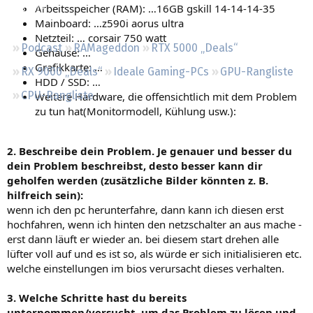
Arbeitsspeicher (RAM): …16GB gskill 14-14-14-35
Regeln
Mainboard: …z590i aorus ultra
Netzteil: … corsair 750 watt
Podcast
RAMageddon
RTX 5000 „Deals“
Gehäuse: …
Grafikkarte: …
RX 9000 „Deals“
Ideale Gaming-PCs
GPU-Rangliste
HDD / SSD: …
CPU-Rangliste
Weitere Hardware, die offensichtlich mit dem Problem
zu tun hat(Monitormodell, Kühlung usw.):
2. Beschreibe dein Problem. Je genauer und besser du
dein Problem beschreibst, desto besser kann dir
geholfen werden (zusätzliche Bilder könnten z. B.
hilfreich sein):
wenn ich den pc herunterfahre, dann kann ich diesen erst
hochfahren, wenn ich hinten den netzschalter an aus mache -
erst dann läuft er wieder an. bei diesem start drehen alle
lüfter voll auf und es ist so, als würde er sich initialisieren etc.
welche einstellungen im bios verursacht dieses verhalten.
3. Welche Schritte hast du bereits
unternommen/versucht, um das Problem zu lösen und