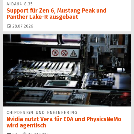
AIDA64 8.35
Support für Zen 6, Mustang Peak und
Panther Lake-R ausgebaut
28.07.2026
CHIPDESIGN UND ENGINEERING
Nvidia nutzt Vera für EDA und PhysicsNeMo
wird agentisch