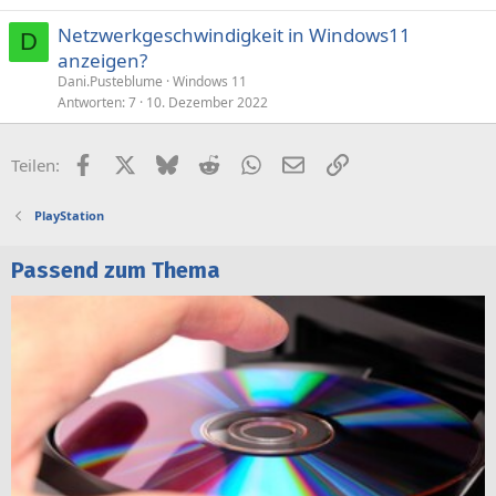
Netzwerkgeschwindigkeit in Windows11
D
anzeigen?
Dani.Pusteblume
Windows 11
Antworten
7
10. Dezember 2022
Facebook
X (Twitter)
Bluesky
Reddit
WhatsApp
E-Mail
Link
Teilen:
PlayStation
Passend zum Thema