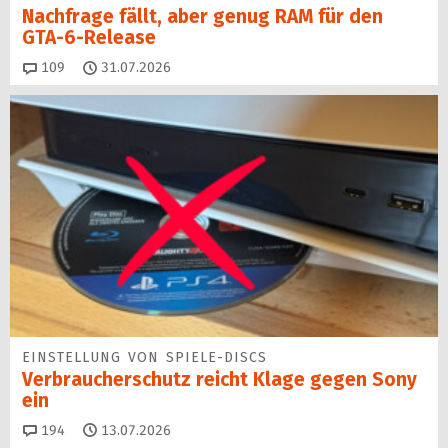
Nachfrage fällt, aber genug RAM für den
GTA-6-Release
Kommentare
109
31.07.2026
EINSTELLUNG VON SPIELE-DISCS
Verbraucherschutz reicht Klage gegen Sony
ein
Kommentare
194
13.07.2026