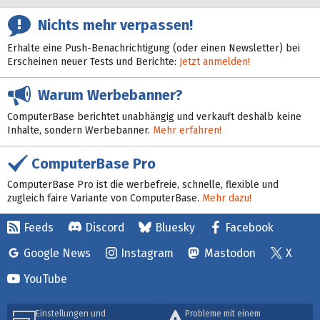
Nichts mehr verpassen!
Erhalte eine Push-Benachrichtigung (oder einen Newsletter) bei
Erscheinen neuer Tests und Berichte:
Jetzt anmelden!
Warum Werbebanner?
ComputerBase berichtet unabhängig und verkauft deshalb keine
Inhalte, sondern Werbebanner.
Mehr erfahren!
ComputerBase Pro
ComputerBase Pro ist die werbefreie, schnelle, flexible und
zugleich faire Variante von ComputerBase.
Mehr dazu!
Feeds
Discord
Bluesky
Facebook
Google News
Instagram
Mastodon
X
YouTube
Einstellungen und
Probleme mit einem