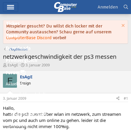
Hauptmenü
Anmelden
Ticker
Mitspieler gesucht? Du willst dich locker mit der
Community austauschen? Schau gerne auf unserem
Tests
ComputerBase Discord
vorbei!
Downloads
PlayStation
netzwerkgeschwindigkeit der ps3 messen
Preisvergleich
E
E
EsAgE
3. Januar 2009
r
r
Forum
s
s
EsAgE
E
t
t
Ensign
Aktuelles
e
e
l
l
Empfohlene Inhalte
l
l
3. Januar 2009
#1
e
t
Neue Beiträge
r
a
Hallo,
m
hatte die ps3 zuerst über wlan im netzwerk, zum streamen
Neueste Aktivitäten
vom pc und auch um online zu gehen. leider ist die
Leserartikel
verbindung nicht immer 100%ig.