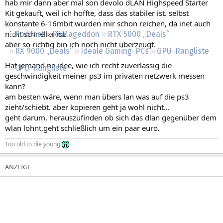
hab mir dann aber mal son devolo dLAN Highspeed Starter
Regeln
Kit gekauft, weil ich hoffte, dass das stabiler ist. selbst
konstante 6-16mbit würden mir schon reichen, da inet auch
nicht schneller ist.
Podcast
RAMageddon
RTX 5000 „Deals“
aber so richtig bin ich noch nicht überzeugt.
RX 9000 „Deals“
Ideale Gaming-PCs
GPU-Rangliste
Hat jemand ne idee, wie ich recht zuverlässig die
CPU-Rangliste
geschwindigkeit meiner ps3 im privaten netzwerk messen
kann?
am besten wäre, wenn man übers lan was auf die ps3
zieht/schiebt. aber kopieren geht ja wohl nicht...
geht darum, herauszufinden ob sich das dlan gegenüber dem
wlan lohnt,geht schließlich um ein paar euro.
Too old to die young