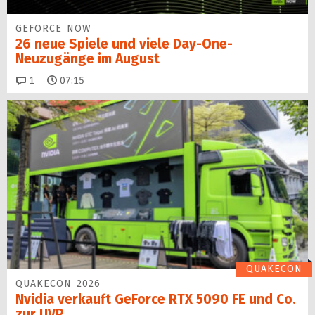
GEFORCE NOW
26 neue Spiele und viele Day-One-
Neuzugänge im August
Kommentare
1
07:15
QUAKECON
QUAKECON 2026
Nvidia verkauft GeForce RTX 5090 FE und Co.
zur UVP