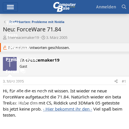
Hauptmenü
Anmelden
Grafikkarten: Probleme mit Nvidia
Ticker
Neu: ForceWare 71.84
Tests
E
E
ThePeacemaker19
3. März 2005
r
r
Downloads
s
Für weitere Antworten geschlossen.
s
t
t
e
e
Preisvergleich
ThePeacemaker19
T
l
l
Gast
l
l
Forum
e
t
r
a
3. März 2005
#1
Aktuelles
m
Hi, für alle die es noch nit wissen. Ist wieder ne neue
Empfohlene Inhalte
ForceWare aufgetaucht die 71.84. Natürlich wieder ein beta
Treiber. Habe den mit CS, Riddick und 3DMark 05 getestste
Neue Beiträge
bis jetzt keine prob.
- Hier bekommt ihr den -
Viel spaß beim
Neueste Aktivitäten
testen.
Leserartikel