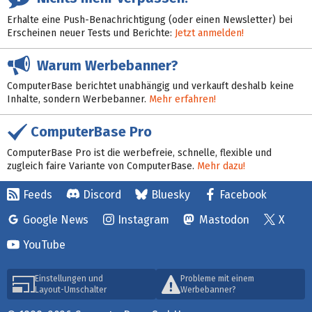
Erhalte eine Push-Benachrichtigung (oder einen Newsletter) bei
Erscheinen neuer Tests und Berichte:
Jetzt anmelden!
Warum Werbebanner?
ComputerBase berichtet unabhängig und verkauft deshalb keine
Inhalte, sondern Werbebanner.
Mehr erfahren!
ComputerBase Pro
ComputerBase Pro ist die werbefreie, schnelle, flexible und
zugleich faire Variante von ComputerBase.
Mehr dazu!
Feeds
Discord
Bluesky
Facebook
Google News
Instagram
Mastodon
X
YouTube
Einstellungen und
Probleme mit einem
Layout-Umschalter
Werbebanner?