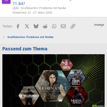
71.84?
skillz
Grafikkarten: Probleme mit Nvidia
Antworten
22
27. März 2005
Facebook
X (Twitter)
Bluesky
Reddit
WhatsApp
E-Mail
Link
Teilen:
Grafikkarten: Probleme mit Nvidia
Passend zum Thema