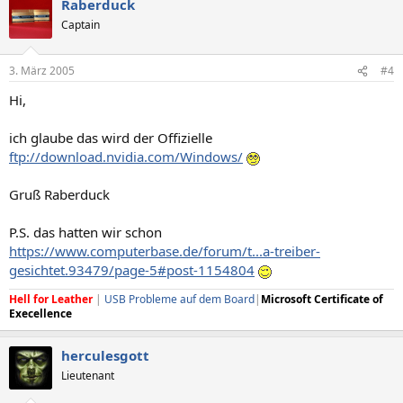
Raberduck
Captain
3. März 2005
#4
Hi,
ich glaube das wird der Offizielle
ftp://download.nvidia.com/Windows/
Gruß Raberduck
P.S. das hatten wir schon
https://www.computerbase.de/forum/t...a-treiber-
gesichtet.93479/page-5#post-1154804
Hell for Leather
|
USB Probleme auf dem Board
|
Microsoft Certificate of
Execellence
herculesgott
Lieutenant