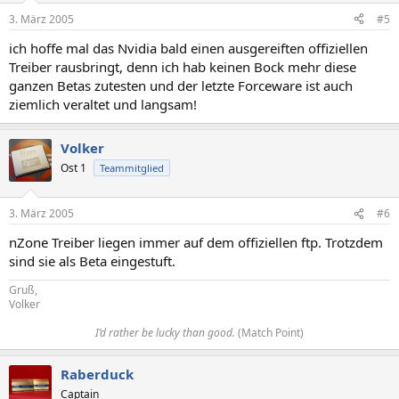
3. März 2005
#5
ich hoffe mal das Nvidia bald einen ausgereiften offiziellen
Treiber rausbringt, denn ich hab keinen Bock mehr diese
ganzen Betas zutesten und der letzte Forceware ist auch
ziemlich veraltet und langsam!
Volker
Ost 1
Teammitglied
3. März 2005
#6
nZone Treiber liegen immer auf dem offiziellen ftp. Trotzdem
sind sie als Beta eingestuft.
Gruß,
Volker
I’d rather be lucky than good.
(Match Point)​
Raberduck
Captain