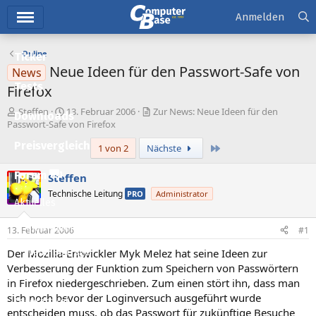
Hauptmenü
Anmelden
Online
Ticker
Neue Ideen für den Passwort-Safe von
News
Tests
Firefox
E
E
Steffen
13. Februar 2006
Zur News: Neue Ideen für den
Downloads
r
r
Passwort-Safe von Firefox
s
s
Preisvergleich
Letzte
1 von 2
Nächste
t
t
e
e
l
l
Forum
Steffen
l
l
Technische Leitung
PRO
Administrator
e
t
Aktuelles
r
a
m
Empfohlene Inhalte
13. Februar 2006
#1
Der Mozilla-Entwickler Myk Melez hat seine Ideen zur
Neue Beiträge
Verbesserung der Funktion zum Speichern von Passwörtern
Neueste Aktivitäten
in Firefox niedergeschrieben. Zum einen stört ihn, dass man
sich noch bevor der Loginversuch ausgeführt wurde
Leserartikel
entscheiden muss, ob das Passwort für zukünftige Besuche