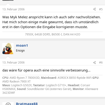
13. Februar 2006
#5
Was Myk Melez anspricht kann ich auch sehr nachvollziehen.
Hat mich schon einige male gewurmt, dass ich umständlich
erst in den Optionen die Eingabe korrigieren musste.
7950X, 64GB DDR5, B650E-I, DAN A4 H2O​
moan1
Ensign
13. Februar 2006
#6
das wäre für opera auch eine sinnvolle verbesserung...
CPU
: AMD Ryzen 7 7800X3D,
Mainboard
: ASROCK B850 Riptide WiFi
GPU
:
AMD Radeon 7900 XT
Maus
: Logitech G502X,
Tastatur
: Logitech G710+,
Headset
: Corsair
HS80MAX,
Sound
: Soundblaster G6 (externes Gerät),
Monitor
: Alienware
3423DWF
Bratmaxe88