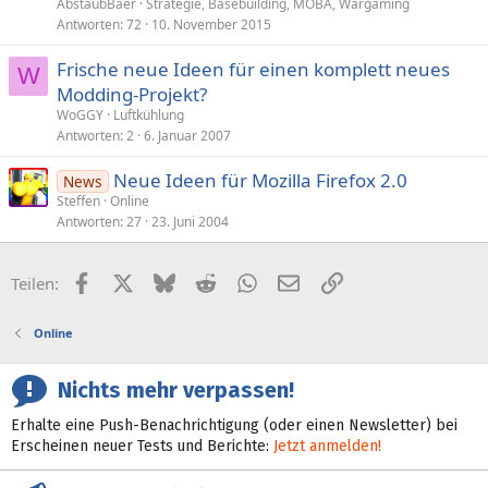
AbstaubBaer
Strategie, Basebuilding, MOBA, Wargaming
Antworten
72
10. November 2015
Frische neue Ideen für einen komplett neues
W
Modding-Projekt?
WoGGY
Luftkühlung
Antworten
2
6. Januar 2007
Neue Ideen für Mozilla Firefox 2.0
News
Steffen
Online
Antworten
27
23. Juni 2004
Facebook
X (Twitter)
Bluesky
Reddit
WhatsApp
E-Mail
Link
Teilen:
Online
Nichts mehr verpassen!
Erhalte eine Push-Benachrichtigung (oder einen Newsletter) bei
Erscheinen neuer Tests und Berichte:
Jetzt anmelden!