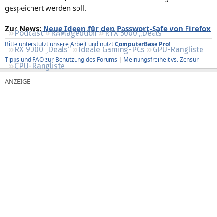
gespeichert werden soll.
Regeln
Zur News:
Neue Ideen für den Passwort-Safe von Firefox
Podcast
RAMageddon
RTX 5000 „Deals“
Bitte unterstützt unsere Arbeit und nutzt
ComputerBase Pro
!
RX 9000 „Deals“
Ideale Gaming-PCs
GPU-Rangliste
Tipps und FAQ zur Benutzung des Forums
|
Meinungsfreiheit vs. Zensur
CPU-Rangliste