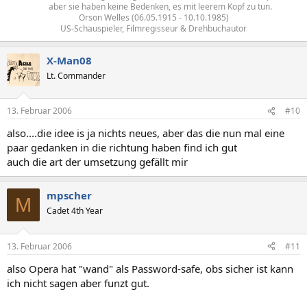
aber sie haben keine Bedenken, es mit leerem Kopf zu tun.​
Orson Welles (06.05.1915 - 10.10.1985)
US-Schauspieler, Filmregisseur & Drehbuchautor​
X-Man08
Lt. Commander
13. Februar 2006
#10
also....die idee is ja nichts neues, aber das die nun mal eine
paar gedanken in die richtung haben find ich gut
auch die art der umsetzung gefällt mir
mpscher
M
Cadet 4th Year
13. Februar 2006
#11
also Opera hat "wand" als Password-safe, obs sicher ist kann
ich nicht sagen aber funzt gut.