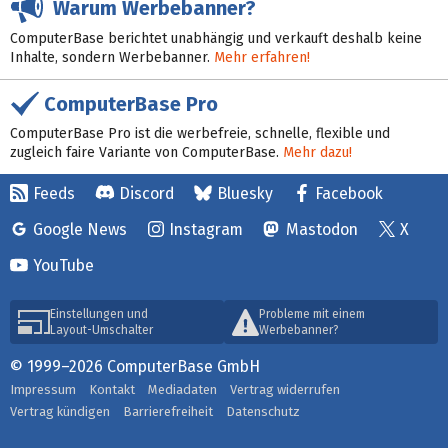
Warum Werbebanner?
ComputerBase berichtet unabhängig und verkauft deshalb keine
Inhalte, sondern Werbebanner.
Mehr erfahren!
ComputerBase Pro
ComputerBase Pro ist die werbefreie, schnelle, flexible und
zugleich faire Variante von ComputerBase.
Mehr dazu!
Feeds
Discord
Bluesky
Facebook
Google News
Instagram
Mastodon
X
YouTube
Einstellungen und
Probleme mit einem
Layout-Umschalter
Werbebanner?
© 1999–2026 ComputerBase GmbH
Impressum
Kontakt
Mediadaten
Vertrag widerrufen
Vertrag kündigen
Barrierefreiheit
Datenschutz