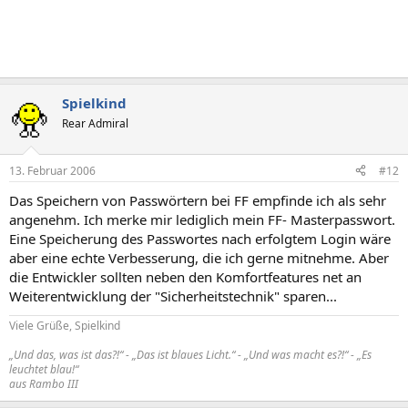
Spielkind
Rear Admiral
13. Februar 2006
#12
Das Speichern von Passwörtern bei FF empfinde ich als sehr
angenehm. Ich merke mir lediglich mein FF- Masterpasswort.
Eine Speicherung des Passwortes nach erfolgtem Login wäre
aber eine echte Verbesserung, die ich gerne mitnehme. Aber
die Entwickler sollten neben den Komfortfeatures net an
Weiterentwicklung der "Sicherheitstechnik" sparen...
Viele Grüße, Spielkind
„Und das, was ist das?!“ - „Das ist blaues Licht.“ - „Und was macht es?!“ - „Es
leuchtet blau!“
aus Rambo III