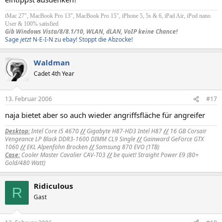
iMac 27", MacBook Pro 13", MacBook Pro 15", iPhone 5, 5s & 6, iPad Air, iPod nano
User & 100% satisfied
Gib Windows Vista/8/8.1/10, WLAN, dLAN, VoIP keine Chance!
Sage
jetzt
N-E-I-N zu ebay! Stoppt die Abzocke!
Waldman
Cadet 4th Year
13. Februar 2006
#17
naja bietet aber so auch wieder angriffsfläche für angreifer
Desktop:
Intel Core i5 4670
//
Gigabyte H87-HD3 Intel H87
//
16 GB Corsair
Vengeance LP Black DDR3-1600 DIMM CL9 Single
//
Gainward GeForce GTX
1060
//
EKL Alpenföhn Brocken
//
Samsung 870 EVO (1TB)
Case:
Cooler Master Cavalier CAV-T03
//
be quiet! Straight Power E9 (80+
Gold/480 Watt)
Ridiculous
R
Gast