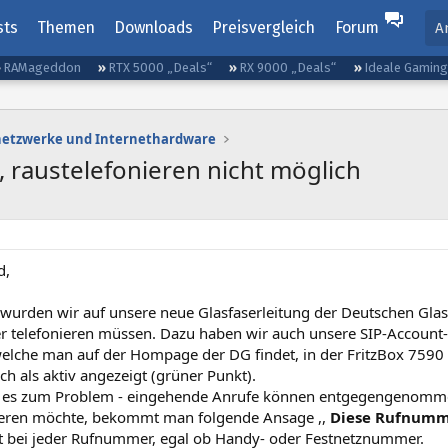
sts
Themen
Downloads
Preisvergleich
Forum
A
RAMageddon
RTX 5000 „Deals“
RX 9000 „Deals“
Ideale Gamin
etzwerke und Internethardware
 raustelefonieren nicht möglich
d,
 wurden wir auf unsere neue Glasfaserleitung der Deutschen Glas
r telefonieren müssen. Dazu haben wir auch unsere SIP-Accoun
welche man auf der Hompage der DG findet, in der FritzBox 7590 
ch als aktiv angezeigt (grüner Punkt).
t es zum Problem - eingehende Anrufe können entgegengenom
ieren möchte, bekommt man folgende Ansage ,,
Diese Rufnumme
rt bei jeder Rufnummer, egal ob Handy- oder Festnetznummer.