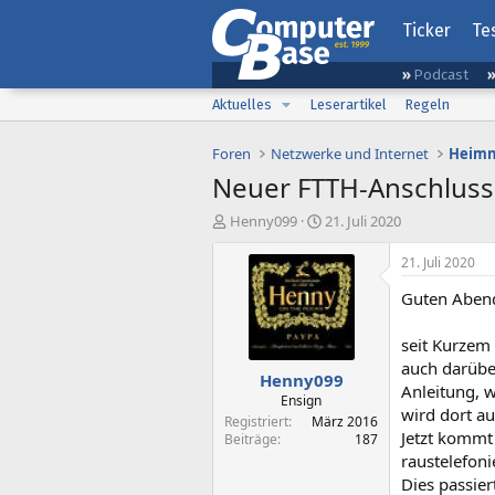
Ticker
Te
Podcast
Aktuelles
Leserartikel
Regeln
Foren
Netzwerke und Internet
Heimn
Neuer FTTH-Anschluss,
E
E
Henny099
21. Juli 2020
r
r
s
s
21. Juli 2020
t
t
Guten Aben
e
e
l
l
l
l
seit Kurzem
e
t
auch darübe
Henny099
r
a
Anleitung, 
m
Ensign
wird dort au
Registriert
März 2016
Jetzt komm
Beiträge
187
raustelefon
Dies passie