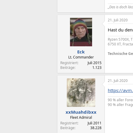
„Das is doch lä
21. Juli 2020
Hast du denn
Ryzen 5700X, T
6750 XT, Fract
Eck
Technische Ger
Lt. Commander
Registriert
Juli 2015
Beiträge
1.123
21. Juli 2020
https://avm.
90 % aller For
90 % aller Frag
xxMuahdibxx
Fleet Admiral
Registriert
Juli 2011
Beiträge
38.228