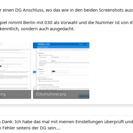
er einen DG Anschluss, wo das wie in den beiden Screenshots auss
spiel nimmt Berlin mit 030 als Vorwahl und die Nummer ist von 
nkenntlich, sondern auch ausgedacht.
.png
02Rufnummer.png
frufe: 2.016
93,1 KB · Aufrufe: 2.351
en Dank. Ich habe das mal mit meinen Einstellungen überprüft un
n Fehler seitens der DG sein....