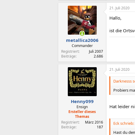
21. Juli 2020
Hallo,
ist die Orts
metallica2006
Commander
Registriert
Juli 2007
Beiträge
2.686
21. Juli 2020
Darknesss s
Probiers ma
Henny099
Hat leider n
Ensign
Ersteller dieses
Themas
Registriert
März 2016
Eck schrieb:
Beiträge
187
Hast du denn