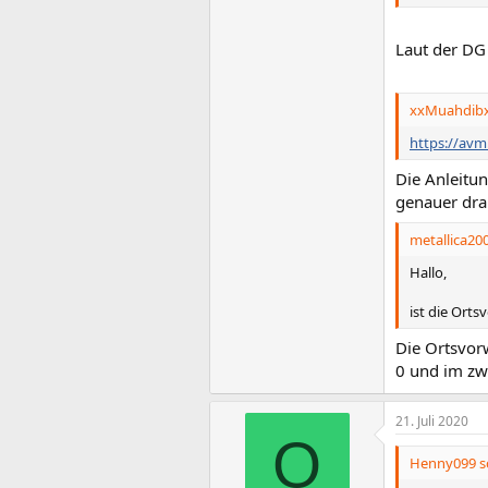
Laut der DG 
xxMuahdibx
https://avm
Die Anleitun
genauer dra
metallica200
Hallo,
ist die Orts
Die Ortsvorw
0 und im zw
21. Juli 2020
O
Henny099 sc