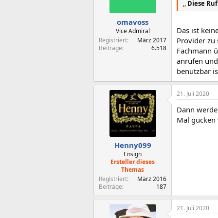
,,
Diese Ru
omavoss
Das ist kei
Vice Admiral
Provider zu 
Registriert
März 2017
Beiträge
6.518
Fachmann üb
anrufen und
benutzbar is
21. Juli 2020
Dann werde 
Mal gucken
Henny099
Ensign
Ersteller dieses
Themas
Registriert
März 2016
Beiträge
187
21. Juli 2020