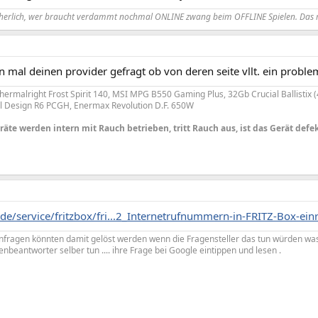
cherlich, wer braucht verdammt nochmal ONLINE zwang beim OFFLINE Spielen. Das m
 mal deinen provider gefragt ob von deren seite vllt. ein proble
hermalright Frost Spirit 140, MSI MPG B550 Gaming Plus, 32Gb Crucial Ballistix 
al Design R6 PCGH, Enermax Revolution D.F. 650W
äte werden intern mit Rauch betrieben, tritt Rauch aus, ist das Gerät defek
de/service/fritzbox/fri...2_Internetrufnummern-in-FRITZ-Box-einr
enfragen könnten damit gelöst werden wenn die Fragensteller das tun würden wa
enbeantworter selber tun .... ihre Frage bei Google eintippen und lesen .