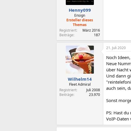
Henny099
Ensign
Ersteller dieses
Themas
Registriert
März 2016
Beiträge
187
21. Juli 2020
Noch Ideen, 
Neue Numme
über Nacht 
Und dann gi
Wilhelm14
"reintelefon
Fleet Admiral
auch sein, d
Registriert
Juli 2008
Beiträge
23.970
Sonst morge
PS: Hast du
VoIP-Daten 