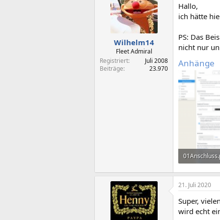
Hallo,
ich hätte hi
PS: Das Bei
Wilhelm14
nicht nur u
Fleet Admiral
Registriert
Juli 2008
Anhänge
Beiträge
23.970
01Anschluss
218,6 KB · Au
21. Juli 2020
Super, viel
wird echt ei