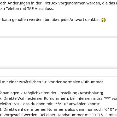
ch Änderungen in der FritzBox vorgenommen werden, die das r
 ein Telefon mit TAE Anschluss.
ir kann geholfen werden, bin über jede Antwort dankbar.
l mit einer zusätzlichen "0" vor der normalen Rufnummer.
efonanlagen 2 Möglichkeiten der Einstellung (Amtsholung).
 A: Direkte Wahl externer Rufnummern, bei internen muss "**" vor
Telefon "610" das du dann mit "**610" anwählen kannst
 B: Direktwahl der internen Nummern, also dann nur noch "610"
0" vorgestellt werden. Bei einer Handynummer mit "0175..." mus