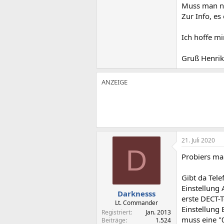
Muss man no
Zur Info, es
Ich hoffe m
Gruß Henrik
21. Juli 2020
D
Probiers ma
Gibt da Tel
Einstellung
Darknesss
erste DECT-
Lt. Commander
Einstellung
Registriert
Jan. 2013
muss eine "
Beiträge
1.524