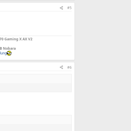
#5
670 Gaming X AX V2
TB Nobara
lung
#6