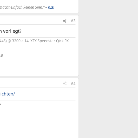
acht einfach keinen Sinn.“ –
hZti
#3
m vorliegt?
(4x8) @ 3200 cl14, XFX Speedster Qick RX
t!
#4
ichten/
s