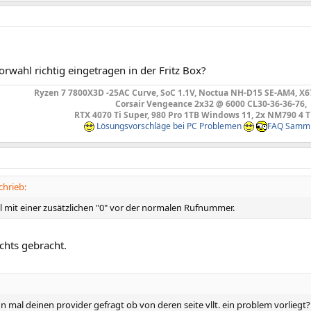
vorwahl richtig eingetragen in der Fritz Box?
Ryzen 7 7800X3D -25AC Curve, SoC 1.1V, Noctua NH-D15 SE-AM4, X
Corsair Vengeance 2x32 @ 6000 CL30-36-36-76,
RTX 4070 Ti Super, 980 Pro 1TB Windows 11, 2x NM790 4 
Lösungsvorschläge bei PC Problemen
FAQ Samm
chrieb:
l mit einer zusätzlichen "0" vor der normalen Rufnummer.
ichts gebracht.
 mal deinen provider gefragt ob von deren seite vllt. ein problem vorliegt?