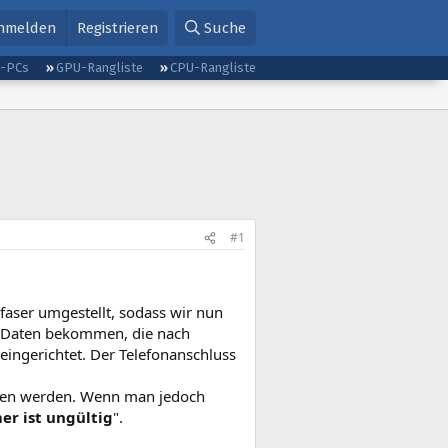
nmelden
Registrieren
Suche
g-PCs
GPU-Rangliste
CPU-Rangliste
#1
faser umgestellt, sodass wir nun
t-Daten bekommen, die nach
eingerichtet. Der Telefonanschluss
men werden. Wenn man jedoch
r ist ungültig
".