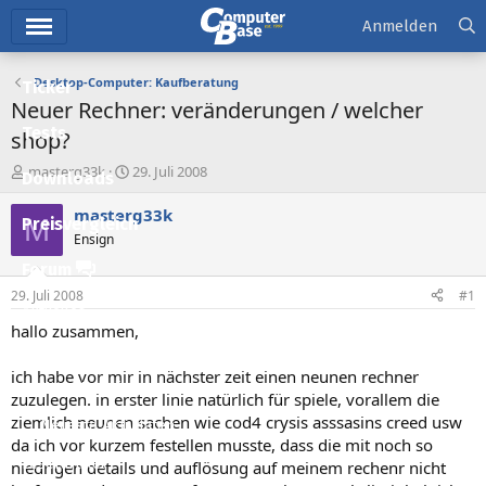
Hauptmenü
Anmelden
Desktop-Computer: Kaufberatung
Ticker
Neuer Rechner: veränderungen / welcher
Tests
shop?
E
E
masterg33k
29. Juli 2008
Downloads
r
r
s
s
masterg33k
M
Preisvergleich
t
t
Ensign
e
e
l
l
Forum
l
l
29. Juli 2008
#1
e
t
Aktuelles
r
a
hallo zusammen,
m
Empfohlene Inhalte
ich habe vor mir in nächster zeit einen neunen rechner
Neue Beiträge
zuzulegen. in erster linie natürlich für spiele, vorallem die
ziemlich neunen sachen wie cod4 crysis asssasins creed usw
Neueste Aktivitäten
da ich vor kurzem festellen musste, dass die mit noch so
Leserartikel
niedrigen details und auflösung auf meinem rechenr nicht