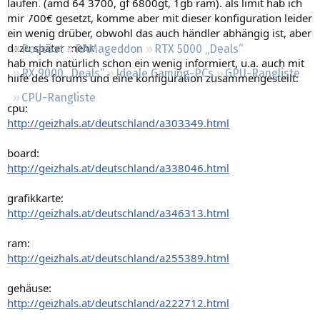
laufen. (amd 64 3700, gf 6800gt, 1gb ram). als limit hab ich
Regeln
mir 700€ gesetzt, komme aber mit dieser konfiguration leider
ein wenig drüber, obwohl das auch händler abhängig ist, aber
dazu später mehr.
Podcast
RAMageddon
RTX 5000 „Deals“
hab mich natürlich schon ein wenig informiert, u.a. auch mit
RX 9000 „Deals“
Ideale Gaming-PCs
GPU-Rangliste
hilfe des forums und eine konfiguration zusammengestellt:
CPU-Rangliste
cpu:
http://geizhals.at/deutschland/a303349.html
board:
http://geizhals.at/deutschland/a338046.html
grafikkarte:
http://geizhals.at/deutschland/a346313.html
ram:
http://geizhals.at/deutschland/a255389.html
gehäuse:
http://geizhals.at/deutschland/a222712.html