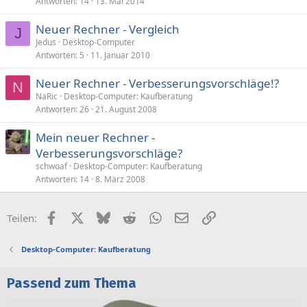
Antworten
14
13. Mai 2014
Neuer Rechner - Vergleich
J
Jedus
Desktop-Computer
Antworten
5
11. Januar 2010
Neuer Rechner - Verbesserungsvorschläge!?
N
NaRic
Desktop-Computer: Kaufberatung
Antworten
26
21. August 2008
Mein neuer Rechner -
Verbesserungsvorschläge?
schwoaf
Desktop-Computer: Kaufberatung
Antworten
14
8. März 2008
Facebook
X (Twitter)
Bluesky
Reddit
WhatsApp
E-Mail
Link
Teilen:
Desktop-Computer: Kaufberatung
Passend zum Thema