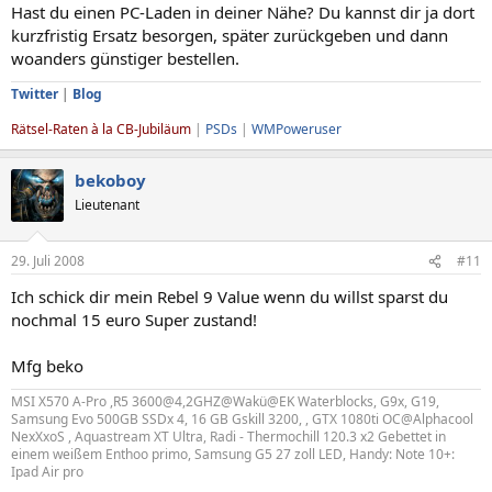
Hast du einen PC-Laden in deiner Nähe? Du kannst dir ja dort
kurzfristig Ersatz besorgen, später zurückgeben und dann
woanders günstiger bestellen.
Twitter
|
Blog
Rätsel-Raten à la CB-Jubiläum
|
PSDs
|
WMPoweruser
bekoboy
Lieutenant
29. Juli 2008
#11
Ich schick dir mein Rebel 9 Value wenn du willst sparst du
nochmal 15 euro Super zustand!
Mfg beko
MSI X570 A-Pro ,R5 3600@4,2GHZ@Wakü@EK Waterblocks, G9x, G19,
Samsung Evo 500GB SSDx 4, 16 GB Gskill 3200, , GTX 1080ti OC@Alphacool
NexXxoS , Aquastream XT Ultra, Radi - Thermochill 120.3 x2 Gebettet in
einem weißem Enthoo primo, Samsung G5 27 zoll LED, Handy: Note 10+:
Ipad Air pro