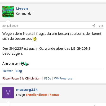
Livven
Commander
30. Juli 2008
#15
Wegen dem Netzteil fragst du am besten soulpain, der kennt
sich da besser aus
.
Der SH-223F ist auch i.O., würde aber das LG GH20NS
bevorzugen.
Ansonsten
.
Twitter
|
Blog
Rätsel-Raten à la CB-Jubiläum
|
PSDs
|
WMPoweruser
masterg33k
M
Ensign
Ersteller dieses Themas