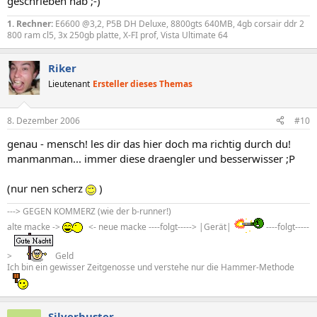
geschrieben hab ;-)
1. Rechner:
E6600 @3,2, P5B DH Deluxe, 8800gts 640MB, 4gb corsair ddr 2
800 ram cl5, 3x 250gb platte, X-FI prof, Vista Ultimate 64
Riker
Lieutenant
Ersteller dieses Themas
8. Dezember 2006
#10
genau - mensch! les dir das hier doch ma richtig durch du!
manmanman... immer diese draengler und besserwisser ;P
(nur nen scherz
)
---> GEGEN KOMMERZ (wie der b-runner!)
alte macke ->
<- neue macke ----folgt-----> |Gerät|
----folgt-----
>
Geld
Ich bin ein gewisser Zeitgenosse und verstehe nur die Hammer-Methode
Silverbuster