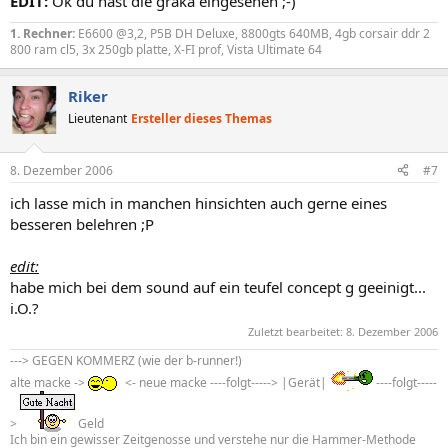
EDIT:
Ok du hast die graka eingesehen ;-)
1. Rechner:
E6600 @3,2, P5B DH Deluxe, 8800gts 640MB, 4gb corsair ddr 2
800 ram cl5, 3x 250gb platte, X-FI prof, Vista Ultimate 64
Riker
Lieutenant
Ersteller dieses Themas
8. Dezember 2006
#7
ich lasse mich in manchen hinsichten auch gerne eines
besseren belehren ;P
edit:
habe mich bei dem sound auf ein teufel concept g geeinigt...
i.O.?
Zuletzt bearbeitet:
8. Dezember 2006
---> GEGEN KOMMERZ (wie der b-runner!)
alte macke ->
<- neue macke ----folgt-----> |Gerät|
----folgt-----
>
Geld
Ich bin ein gewisser Zeitgenosse und verstehe nur die Hammer-Methode