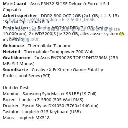
Mainboard
- Asus P5N32-SLI SE Deluxe (nForce 4 SLI
Regeln
Chipsatz)
Arbeitsspeicher
- DDR2-800 OCZ 2GB (2x1 GB; 4-4-3-15)
Podcast
RAMageddon
RTX 5000 „Deals“
"Special Ops Urban Elite"
Festplatten
- 1x Raptor WD740ADFD (74 GB, System,
RX 9000 „Deals“
Ideale Gaming-PCs
GPU-Rangliste
10.000rpm), 2x WD3200JS (je 320 GB, alles ausser system
,
CPU-Rangliste
im RAID-0)
Gehaeuse
- Thermaltake Tsunami
Netzteil
- Thermaltake Toughpower 700 Watt
Grafikkarten
- 2x Asus EN7900GS TOP/2DHT/256M (256
MB; SLI-Modus)
Soundkarte
- Creative X-Fi Xtreme Gamer Fatal1ty
Professional Series (PCI)
Und der Rest:
Monitor - Samsung SyncMaster 931BF (19 Zoll)
Boxen - Logitech Z-5500 (505 Watt RMS)
Drucker - Epson Stylus DX4050 (5760x1440 dpi)
Tastatur - Logitech G15 Keyboard (USB)
Maus - Logitech MX518