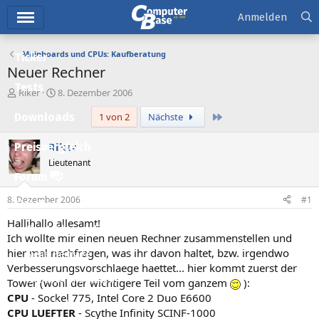
Hauptmenü
Anmelden
Mainboards und CPUs: Kaufberatung
Ticker
Neuer Rechner
Tests
E
E
Riker
8. Dezember 2006
r
r
Letzte
Downloads
1 von 2
Nächste
s
s
t
t
e
e
Riker
Preisvergleich
l
l
Lieutenant
l
l
Forum
e
t
r
a
8. Dezember 2006
#1
Aktuelles
m
Hallihallo allesamt!
Empfohlene Inhalte
Ich wollte mir einen neuen Rechner zusammenstellen und
hier mal nachfragen, was ihr davon haltet, bzw. irgendwo
Neue Beiträge
Verbesserungsvorschlaege haettet... hier kommt zuerst der
Neueste Aktivitäten
Tower (wohl der wichtigere Teil vom ganzem
):
CPU
- Sockel 775, Intel Core 2 Duo E6600
Leserartikel
CPU LUEFTER
- Scythe Infinity SCINF-1000