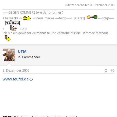
Zuletzt bearbeitet:
8. Dezember 2006
---> GEGEN KOMMERZ (wie der b-runner!)
alte macke ->
<- neue macke ----folgt-----> |Gerät|
----folgt-----
>
Geld
Ich bin ein gewisser Zeitgenosse und verstehe nur die Hammer-Methode
UTM
Lt. Commander
8. Dezember 2006
#6
www.teufel.de
abgesehen davon - warum willst du unbedingt 2 grakas?
Damit du sagen kannst, dass du 2 hast? Die leute, die meinen
dass se mit 2 grakas dann schneller sind kannst du ja dann
verarschen ;-) Lieber ne 8800gts!