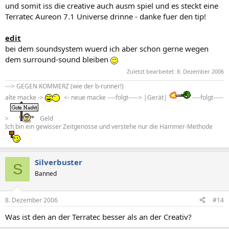
und somit iss die creative auch ausm spiel und es steckt eine
Terratec Aureon 7.1 Universe drinne - danke fuer den tip!
edit
bei dem soundsystem wuerd ich aber schon gerne wegen
dem surround-sound bleiben
Zuletzt bearbeitet:
8. Dezember 2006
---> GEGEN KOMMERZ (wie der b-runner!)
alte macke ->
<- neue macke ----folgt-----> |Gerät|
----folgt-----
>
Geld
Ich bin ein gewisser Zeitgenosse und verstehe nur die Hammer-Methode
Silverbuster
S
Banned
8. Dezember 2006
#14
Was ist den an der Terratec besser als an der Creativ?