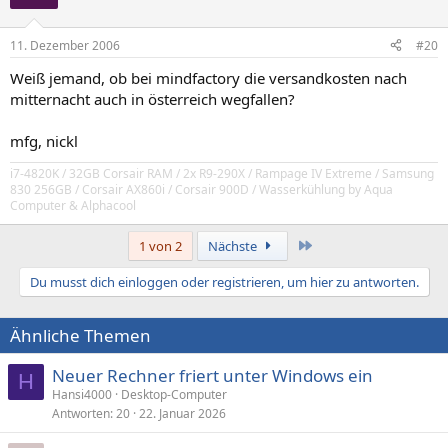
11. Dezember 2006
#20
Weiß jemand, ob bei mindfactory die versandkosten nach
mitternacht auch in österreich wegfallen?
mfg, nickl
i7-4820K / 32GB Corsair RAM / 2x R9-290X / Rampage IV Extreme / Samsung
830 256GB / Corsair AX860i / Corsair 900D / Wasserkühlung by Aqua
Computer & Alphacool
Letzte
1 von 2
Nächste
Du musst dich einloggen oder registrieren, um hier zu antworten.
Ähnliche Themen
Neuer Rechner friert unter Windows ein
H
Hansi4000
Desktop-Computer
Antworten
20
22. Januar 2026