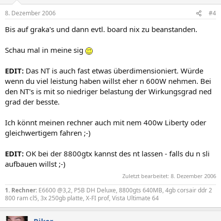
8. Dezember 2006
#4
Bis auf graka's und dann evtl. board nix zu beanstanden.
Schau mal in meine sig
EDIT:
Das NT is auch fast etwas überdimensioniert. Würde
wenn du viel leistung haben willst eher n 600W nehmen. Bei
den NT's is mit so niedriger belastung der Wirkungsgrad ned
grad der besste.
Ich könnt meinen rechner auch mit nem 400w Liberty oder
gleichwertigem fahren ;-)
EDIT:
OK bei der 8800gtx kannst des nt lassen - falls du n sli
aufbauen willst ;-)
Zuletzt bearbeitet:
8. Dezember 2006
1. Rechner:
E6600 @3,2, P5B DH Deluxe, 8800gts 640MB, 4gb corsair ddr 2
800 ram cl5, 3x 250gb platte, X-FI prof, Vista Ultimate 64
Riker