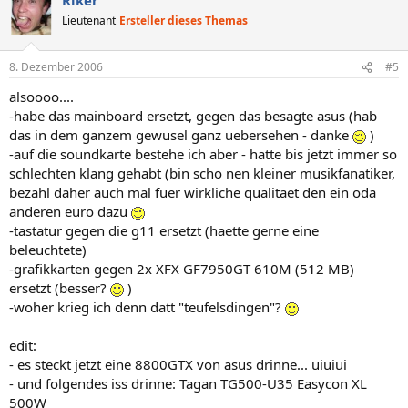
Lieutenant
Ersteller dieses Themas
8. Dezember 2006
#5
alsoooo....
-habe das mainboard ersetzt, gegen das besagte asus (hab
das in dem ganzem gewusel ganz uebersehen - danke
)
-auf die soundkarte bestehe ich aber - hatte bis jetzt immer so
schlechten klang gehabt (bin scho nen kleiner musikfanatiker,
bezahl daher auch mal fuer wirkliche qualitaet den ein oda
anderen euro dazu
-tastatur gegen die g11 ersetzt (haette gerne eine
beleuchtete)
-grafikkarten gegen 2x XFX GF7950GT 610M (512 MB)
ersetzt (besser?
)
-woher krieg ich denn datt "teufelsdingen"?
edit:
- es steckt jetzt eine 8800GTX von asus drinne... uiuiui
- und folgendes iss drinne: Tagan TG500-U35 Easycon XL
500W