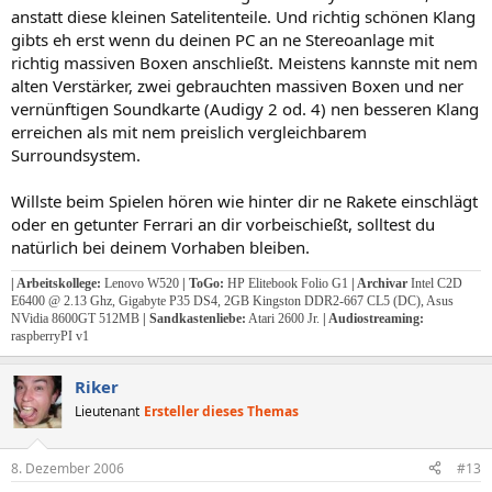
anstatt diese kleinen Satelitenteile. Und richtig schönen Klang
gibts eh erst wenn du deinen PC an ne Stereoanlage mit
richtig massiven Boxen anschließt. Meistens kannste mit nem
alten Verstärker, zwei gebrauchten massiven Boxen und ner
vernünftigen Soundkarte (Audigy 2 od. 4) nen besseren Klang
erreichen als mit nem preislich vergleichbarem
Surroundsystem.
Willste beim Spielen hören wie hinter dir ne Rakete einschlägt
oder en getunter Ferrari an dir vorbeischießt, solltest du
natürlich bei deinem Vorhaben bleiben.
|
Arbeitskollege:
Lenovo W520
|
ToGo:
HP Elitebook Folio G1
|
Archivar
Intel C2D
E6400 @ 2.13 Ghz, Gigabyte P35 DS4, 2GB Kingston DDR2-667 CL5 (DC), Asus
NVidia 8600GT 512MB
|
Sandkastenliebe:
Atari 2600 Jr.
|
Audiostreaming:
raspberryPI v1
Riker
Lieutenant
Ersteller dieses Themas
8. Dezember 2006
#13