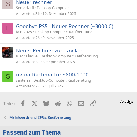
Neuer rechner
S
SeniorNiffl
Desktop-Computer
Antworten
36
10. Dezember 2025
Goodbye PS5 - Neuer Rechner (~3000 €)
F
faint2025
Desktop-Computer: Kaufberatung
Antworten
26
9. November 2025
Neuer Rechner zum zocken
Black Plague
Desktop-Computer: Kaufberatung
Antworten
31
3. September 2025
neuer Rechner für ~800-1000
S
santerra
Desktop-Computer: Kaufberatung
Antworten
22
21. Juli 2025
Facebook
X (Twitter)
Bluesky
Reddit
WhatsApp
E-Mail
Link
Teilen:
Mainboards und CPUs: Kaufberatung
Passend zum Thema