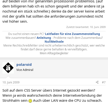
auf beiden von mir genannten prozessoren problemlos. (auf
dem billigeren hab ich es schon gespielt und der andere ist ja
nochmal ein stück schneller.) denke da der server keine arbeit
mit der grafik hat sollten die anforderungen zumindest nicht
viel höher sein.
Zuletzt bearbeitet:
10. Juni 2009
Du suchst einen neuen PC?
Leitfaden für eine Zusammenstellung
Wie zusammenbauen?
Anleitung
- Probleme nach dem Zusammenbau?
NullMethode
Meine Rechtschreibfehler sind nicht urheberrechtlich geschützt, wer welche
findet darf diese gerne behalten & vervielfältigen.
Mein Alltagsbegleiter
polaroid
Vice Admiral
10. Juni 2009
#7
Soll auf dem CSS Server übers Internet gezockt werden?
Wenn ja wirds wahrscheinlich deine Internetverbindung der
Strohhalm sein
Auch über LAN wäre die CPU zu schwach.