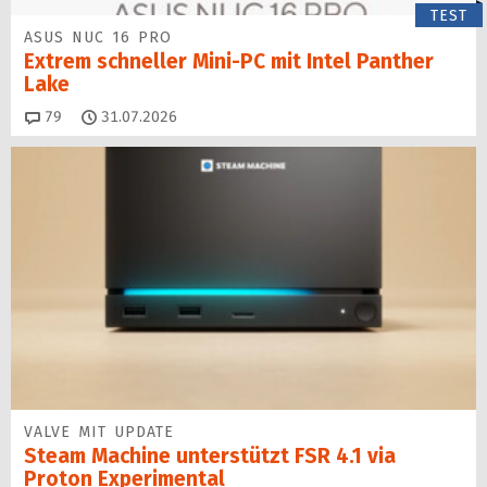
TEST
ASUS NUC 16 PRO
Extrem schneller Mini-PC mit Intel Panther
Lake
Kommentare
79
31.07.2026
VALVE MIT UPDATE
Steam Machine unterstützt FSR 4.1 via
Proton Experimental