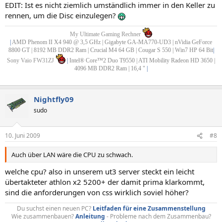
EDIT: Ist es nicht ziemlich umständlich immer in den Keller zu
rennen, um die Disc einzulegen?
My Ultimate Gaming Rechner
|
AMD Phenom II X4 940 @ 3,5 GHz | Gigabyte GA-MA770-UD3 | nVidia GeForce
8800 GT | 8192 MB DDR2 Ram | Crucial M4 64 GB | Cougar S 550 | Win7 HP 64 Bit
|
Sony Vaio FW31ZJ
|
Intel® Core™2 Duo T9550 | ATI Mobility Radeon HD 3650 |
4096 MB DDR2 Ram | 16,4 "
|
Nightfly09
sudo
10. Juni 2009
#8
Auch über LAN wäre die CPU zu schwach.
welche cpu? also in unserem ut3 server steckt ein leicht
übertakteter athlon x2 5200+ der damit prima klarkommt,
sind die anforderungen von css wirklich soviel höher?
Du suchst einen neuen PC?
Leitfaden für eine Zusammenstellung
Wie zusammenbauen?
Anleitung
- Probleme nach dem Zusammenbau?