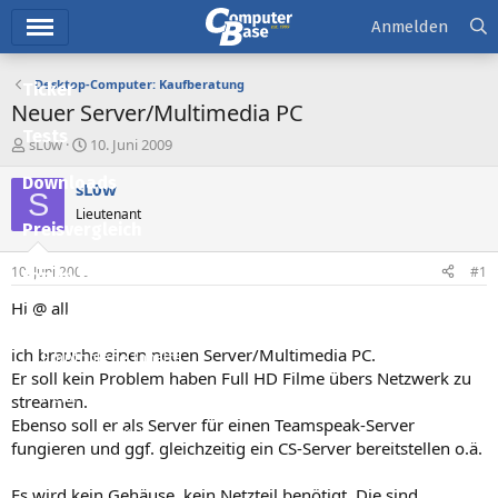
Hauptmenü
Anmelden
Desktop-Computer: Kaufberatung
Ticker
Neuer Server/Multimedia PC
Tests
E
E
sL0w
10. Juni 2009
r
r
Downloads
s
s
sL0w
S
t
t
Lieutenant
e
e
Preisvergleich
l
l
l
l
10. Juni 2009
#1
Forum
e
t
r
a
Hi @ all
Aktuelles
m
ich brauche einen neuen Server/Multimedia PC.
Empfohlene Inhalte
Er soll kein Problem haben Full HD Filme übers Netzwerk zu
Neue Beiträge
streamen.
Ebenso soll er als Server für einen Teamspeak-Server
Neueste Aktivitäten
fungieren und ggf. gleichzeitig ein CS-Server bereitstellen o.ä.
Leserartikel
Es wird kein Gehäuse, kein Netzteil benötigt. Die sind