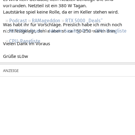
Regeln
vorhanden. Netzteil ist ein 380 W Tagan.
Lautstärke spiel keine Rolle, da er im Keller stehen wird.
Podcast
RAMageddon
RTX 5000 „Deals“
Was habt ihr für Vorschläge. Preislich habe ich mich noch
nicht festgelegt, denke aber so ca 150-250 wären drin.
RX 9000 „Deals“
Ideale Gaming-PCs
GPU-Rangliste
CPU-Rangliste
Vielen Dank im Voraus
Grüße sL0w