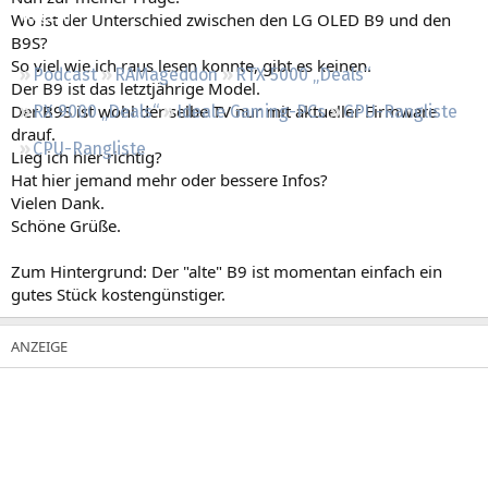
Regeln
Wo ist der Unterschied zwischen den LG OLED B9 und den
B9S?
So viel wie ich raus lesen konnte, gibt es keinen.
Podcast
RAMageddon
RTX 5000 „Deals“
Der B9 ist das letztjährige Model.
Der B9S ist wohl der selbe TV nur mit aktueller Firmware
RX 9000 „Deals“
Ideale Gaming-PCs
GPU-Rangliste
drauf.
CPU-Rangliste
Lieg ich hier richtig?
Hat hier jemand mehr oder bessere Infos?
Vielen Dank.
Schöne Grüße.
Zum Hintergrund: Der "alte" B9 ist momentan einfach ein
gutes Stück kostengünstiger.