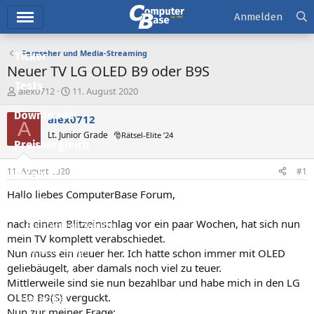
Hauptmenü
Anmelden
Fernseher und Media-Streaming
Ticker
Neuer TV LG OLED B9 oder B9S
Tests
E
E
alex0712
11. August 2020
r
r
Downloads
s
s
alex0712
A
t
t
Lt. Junior Grade
🎅Rätsel-Elite ’24
e
e
Preisvergleich
l
l
l
l
11. August 2020
#1
Forum
e
t
r
a
Hallo liebes ComputerBase Forum,
Aktuelles
m
nach einem Blitzeinschlag vor ein paar Wochen, hat sich nun
Empfohlene Inhalte
mein TV komplett verabschiedet.
Neue Beiträge
Nun muss ein neuer her. Ich hatte schon immer mit OLED
geliebäugelt, aber damals noch viel zu teuer.
Neueste Aktivitäten
Mittlerweile sind sie nun bezahlbar und habe mich in den LG
OLED B9(S) verguckt.
Leserartikel
Nun zur meiner Frage: