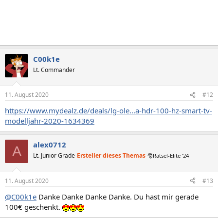
C00k1e
Lt. Commander
11. August 2020
#12
https://www.mydealz.de/deals/lg-ole...a-hdr-100-hz-smart-tv-
modelljahr-2020-1634369
alex0712
A
Lt. Junior Grade
Ersteller dieses Themas
🎅Rätsel-Elite ’24
11. August 2020
#13
@C00k1e
Danke Danke Danke Danke. Du hast mir gerade
100€ geschenkt.