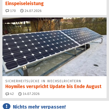
Einspeise­leistung
Kommentare
170
24.07.2026
SICHERHEITS­LÜCKE IN WECHSEL­RICHTERN
Hoymiles verspricht Update bis Ende August
Kommentare
42
14.07.2026
Nichts mehr verpassen!