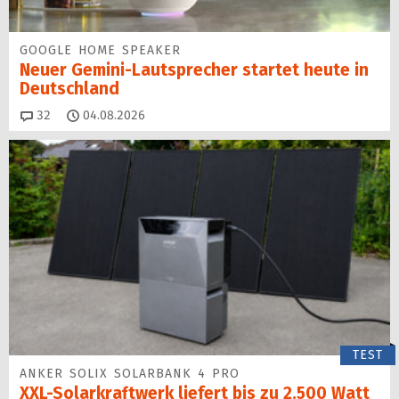
GOOGLE HOME SPEAKER
Neuer Gemini-Laut­spre­cher startet heu­te in
Deutschland
Kommentare
32
04.08.2026
TEST
ANKER SOLIX SOLARBANK 4 PRO
XXL-Solarkraftwerk liefert bis zu 2.500 Watt