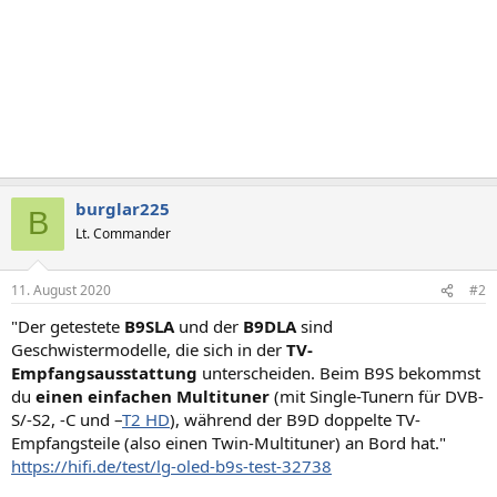
burglar225
B
Lt. Commander
11. August 2020
#2
"Der getestete
B9SLA
und der
B9DLA
sind
Geschwistermodelle, die sich in der
TV-
Empfangsausstattung
unterscheiden. Beim B9S bekommst
du
einen einfachen Multituner
(mit Single-Tunern für DVB-
S/-S2, -C und –
T2 HD
), während der B9D doppelte TV-
Empfangsteile (also einen Twin-Multituner) an Bord hat."
https://hifi.de/test/lg-oled-b9s-test-32738