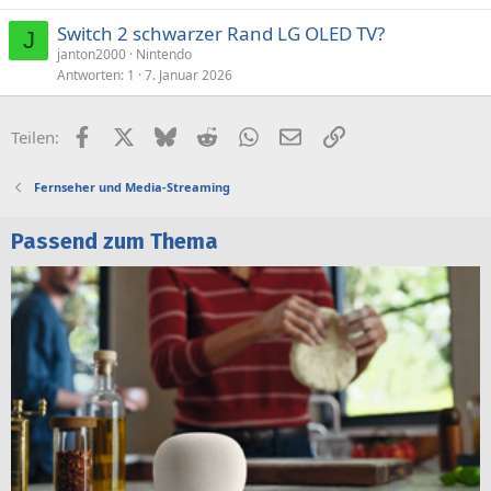
Switch 2 schwarzer Rand LG OLED TV?
J
janton2000
Nintendo
Antworten
1
7. Januar 2026
Facebook
X (Twitter)
Bluesky
Reddit
WhatsApp
E-Mail
Link
Teilen:
Fernseher und Media-Streaming
Passend zum Thema