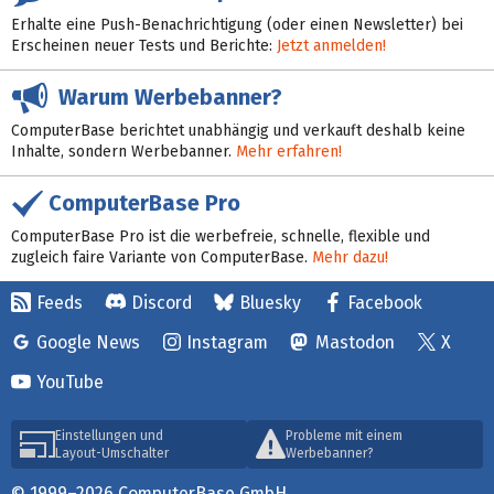
Erhalte eine Push-Benachrichtigung (oder einen Newsletter) bei
Erscheinen neuer Tests und Berichte:
Jetzt anmelden!
Warum Werbebanner?
ComputerBase berichtet unabhängig und verkauft deshalb keine
Inhalte, sondern Werbebanner.
Mehr erfahren!
ComputerBase Pro
ComputerBase Pro ist die werbefreie, schnelle, flexible und
zugleich faire Variante von ComputerBase.
Mehr dazu!
Feeds
Discord
Bluesky
Facebook
Google News
Instagram
Mastodon
X
YouTube
Einstellungen und
Probleme mit einem
Layout-Umschalter
Werbebanner?
© 1999–2026 ComputerBase GmbH