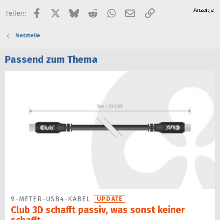
Facebook
X (Twitter)
Bluesky
Reddit
WhatsApp
E-Mail
Link
Teilen:
Netzteile
Passend zum Thema
9-METER-USB4-KABEL
UPDATE
Club 3D schafft passiv, was sonst keiner