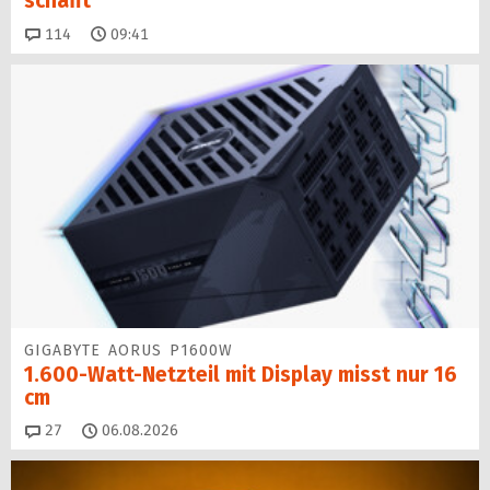
schafft
Kommentare
114
09:41
GIGABYTE AORUS P1600W
1.600-Watt-Netzteil mit Display misst nur 16
cm
Kommentare
27
06.08.2026