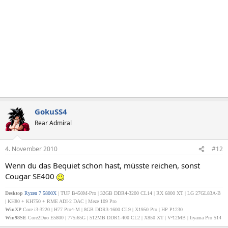
GokuSS4
Rear Admiral
4. November 2010
#12
Wenn du das Bequiet schon hast, müsste reichen, sonst
Cougar SE400
Desktop
Ryzen 7 5800X
| TUF B450M-Pro | 32GB DDR4-3200 CL14 | RX 6800 XT | LG 27GL83A-B
| KH80
+ KH750 + RME ADI-2 DAC
| Meze 109 Pro
WinXP
Core i3-3220 | H77 Pro4-M | 8GB DDR3-1600 CL9 | X1950 Pro | HP P1230
Win98SE
Core2Duo E5800 | 775i65G | 512MB DDR1-400 CL2 | X850 XT | V²12MB | Iiyama Pro 514