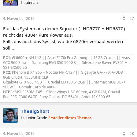
Lieutenant
4. November 2010
#7
Für das System aus deiner Signatur (- HD5770 + HD6870)
reicht das 430er Pure Power aus.
Falls das auch das Sys ist, wo die 6870er verbaut werden
soll...
PC1:
i5 6600 + NH-L12 || Asus Z170i Pro Gaming || 16GB Crucial || Asus
GTX 960 Strix || Samsung EVO 850 500GB || Silverstone Raven RVZ01 +
SST-SX500-LG
PC2:
Phenom II X4 965 + Noctua NH-C12P || Gigabyte GA-770TA-UD3 ||
8GB Crucial 1333MHz CL9 ||
Gigabyte GTX 960 4GB || Crucial MX100 512GB || Enermax MODU87+
500W || Corsair Carbide 400R
HTPC:
MSI E350IA-E45 + Silent Wings USC 80mm, 4 GB RAM, Crucial
RealSSD C300 64GB, Sony Optiarc BC-5640H, Antec ISK 300-65
TheBigShort
Lt. Junior Grade
Ersteller dieses Themas
4. November 2010
#8