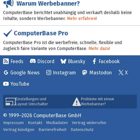
Warum Werbebanner?
ComputerBase berichtet unabhängig und verkauft deshalb keine
Inhalte, sondern Werbebanner.
Mehr erfahren!
ComputerBase Pro
ComputerBase Pro ist die werbefreie, schnelle, flexible und
zugleich faire Variante von ComputerBase.
Mehr dazu!
Feeds
Discord
Bluesky
Facebook
Google News
Instagram
Mastodon
X
YouTube
Einstellungen und
Probleme mit einem
Layout-Umschalter
Werbebanner?
© 1999–2026 ComputerBase GmbH
Impressum
Kontakt
Mediadaten
Vertrag widerrufen
Vertrag kündigen
Barrierefreiheit
Datenschutz