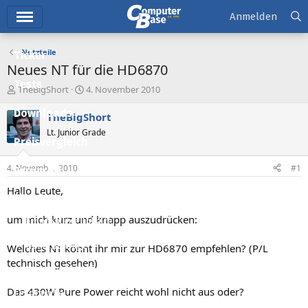
Hauptmenü
Anmelden
Netzteile
Ticker
Neues NT für die HD6870
Tests
E
E
TheBigShort
4. November 2010
r
r
Downloads
s
s
TheBigShort
t
t
Lt. Junior Grade
e
e
Preisvergleich
l
l
l
l
4. November 2010
#1
Forum
e
t
r
a
Hallo Leute,
Aktuelles
m
um mich kurz und knapp auszudrücken:
Empfohlene Inhalte
Neue Beiträge
Welches NT könnt ihr mir zur HD6870 empfehlen? (P/L
technisch gesehen)
Neueste Aktivitäten
Das 430W Pure Power reicht wohl nicht aus oder?
Leserartikel