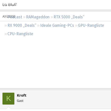
Regeln
LG Bluff
Podcast
RAMageddon
RTX 5000 „Deals“
RX 9000 „Deals“
Ideale Gaming-PCs
GPU-Rangliste
CPU-Rangliste
Kroft
K
Gast