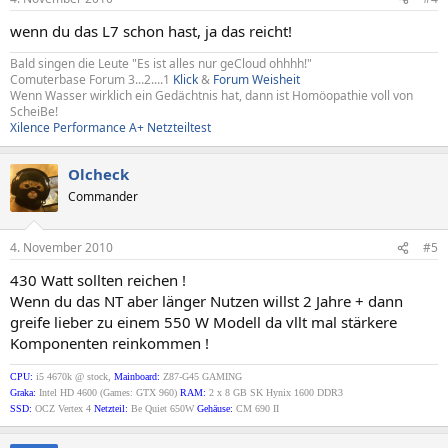
wenn du das L7 schon hast, ja das reicht!
Bald singen die Leute "Es ist alles nur geCloud ohhhh!"
Comuterbase Forum 3...2....1
Klick
&
Forum Weisheit
Wenn Wasser wirklich ein Gedächtnis hat, dann ist Homöopathie voll von
ScheiBe!
Xilence Performance A+ Netzteiltest
Olcheck
Commander
4. November 2010
#5
430 Watt sollten reichen !
Wenn du das NT aber länger Nutzen willst 2 Jahre + dann
greife lieber zu einem 550 W Modell da vllt mal stärkere
Komponenten reinkommen !
CPU:
i5 4670k @ stock,
Mainboard:
Z87-G45 GAMING
Graka:
Intel HD 4600 (Games: GTX 960)
RAM:
2 x 8 GB SK Hynix 1600 DDR3
SSD:
OCZ Vertex 4
Netzteil:
Be Quiet 650W
Gehäuse:
CM 690 II