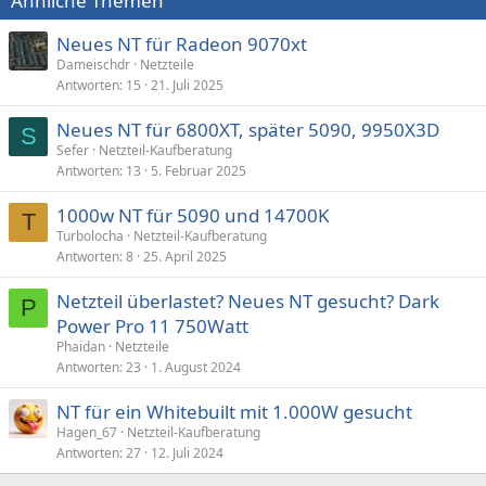
Ähnliche Themen
Neues NT für Radeon 9070xt
Dameischdr
Netzteile
Antworten
15
21. Juli 2025
Neues NT für 6800XT, später 5090, 9950X3D
S
Sefer
Netzteil-Kaufberatung
Antworten
13
5. Februar 2025
1000w NT für 5090 und 14700K
T
Turbolocha
Netzteil-Kaufberatung
Antworten
8
25. April 2025
Netzteil überlastet? Neues NT gesucht? Dark
P
Power Pro 11 750Watt
Phaidan
Netzteile
Antworten
23
1. August 2024
NT für ein Whitebuilt mit 1.000W gesucht
Hagen_67
Netzteil-Kaufberatung
Antworten
27
12. Juli 2024