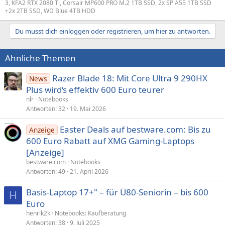
3, KFA2 RTX 2080 Ti, Corsair MP600 PRO M.2 1TB SSD, 2x SP A55 1TB SSD
+2x 2TB SSD, WD Blue 4TB HDD
Du musst dich einloggen oder registrieren, um hier zu antworten.
Ähnliche Themen
Razer Blade 18: Mit Core Ultra 9 290HX
News
Plus wird‘s effektiv 600 Euro teurer
nlr
Notebooks
Antworten
32
19. Mai 2026
Easter Deals auf bestware.com: Bis zu
Anzeige
600 Euro Rabatt auf XMG Gaming-Laptops
[Anzeige]
bestware.com
Notebooks
Antworten
49
21. April 2026
Basis-Laptop 17+" – für Ü80-Seniorin – bis 600
H
Euro
henrik2k
Notebooks: Kaufberatung
Antworten
38
9. Juli 2025