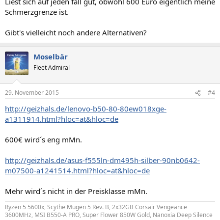
Liest sich auf jeden fall gut, obwohl 600 Euro eigentlich meine
Schmerzgrenze ist.
Gibt's vielleicht noch andere Alternativen?
Moselbär
Fleet Admiral
29. November 2015
#4
http://geizhals.de/lenovo-b50-80-80ew018xge-
a1311914.html?hloc=at&hloc=de
600€ wird´s eng mMn.
http://geizhals.de/asus-f555ln-dm495h-silber-90nb0642-
m07500-a1241514.html?hloc=at&hloc=de
Mehr wird´s nicht in der Preisklasse mMn.
Ryzen 5 5600x, Scythe Mugen 5 Rev. B, 2x32GB Corsair Vengeance
3600MHz, MSI B550-A PRO, Super Flower 850W Gold, Nanoxia Deep Silence