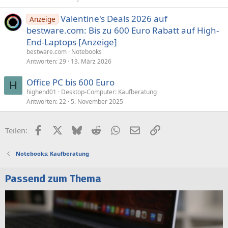
Valentine's Deals 2026 auf
Anzeige
bestware.com: Bis zu 600 Euro Rabatt auf High-
End-Laptops [Anzeige]
bestware.com
Notebooks
Antworten
29
13. März 2026
Office PC bis 600 Euro
H
highend01
Desktop-Computer: Kaufberatung
Antworten
22
5. November 2025
Facebook
X (Twitter)
Bluesky
Reddit
WhatsApp
E-Mail
Link
Teilen:
Notebooks: Kaufberatung
Passend zum Thema