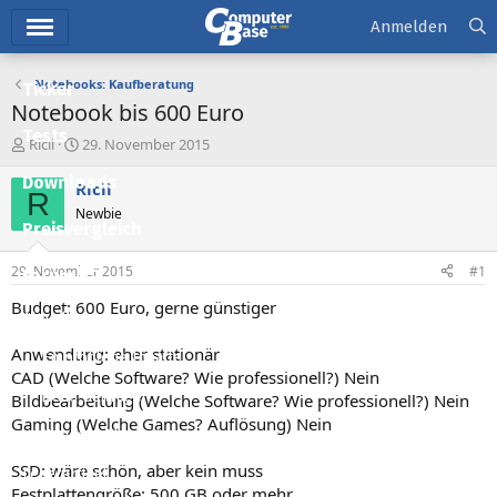
Hauptmenü
Anmelden
Notebooks: Kaufberatung
Ticker
Notebook bis 600 Euro
Tests
E
E
Ricii
29. November 2015
r
r
Downloads
s
s
Ricii
R
t
t
Newbie
e
e
Preisvergleich
l
l
l
l
29. November 2015
#1
Forum
e
t
r
a
Budget: 600 Euro, gerne günstiger
Aktuelles
m
Anwendung: eher stationär
Empfohlene Inhalte
CAD (Welche Software? Wie professionell?) Nein
Neue Beiträge
Bildbearbeitung (Welche Software? Wie professionell?) Nein
Gaming (Welche Games? Auflösung) Nein
Neueste Aktivitäten
SSD: wäre schön, aber kein muss
Leserartikel
Festplattengröße: 500 GB oder mehr