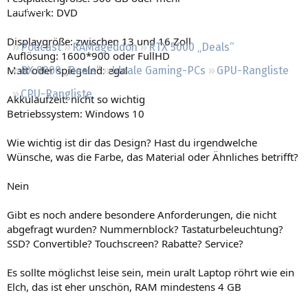
Regeln
Laufwerk: DVD
Displaygröße: zwischen 13 und 16 Zoll
Podcast
RAMageddon
RTX 5000 „Deals“
Auflösung: 1600*900 oder FullHD
Matt oder spiegelnd: egal
RX 9000 „Deals“
Ideale Gaming-PCs
GPU-Rangliste
CPU-Rangliste
Akkulaufzeit: nicht so wichtig
Betriebssystem: Windows 10
Wie wichtig ist dir das Design? Hast du irgendwelche
Wünsche, was die Farbe, das Material oder Ähnliches betrifft?
Nein
Gibt es noch andere besondere Anforderungen, die nicht
abgefragt wurden? Nummernblock? Tastaturbeleuchtung?
SSD? Convertible? Touchscreen? Rabatte? Service?
Es sollte möglichst leise sein, mein uralt Laptop röhrt wie ein
Elch, das ist eher unschön, RAM mindestens 4 GB