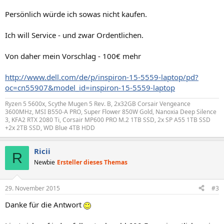
Persönlich würde ich sowas nicht kaufen.
Ich will Service - und zwar Ordentlichen.
Von daher mein Vorschlag - 100€ mehr
http://www.dell.com/de/p/inspiron-15-5559-laptop/pd?
oc=cn55907&model_id=inspiron-15-5559-laptop
Ryzen 5 5600x, Scythe Mugen 5 Rev. B, 2x32GB Corsair Vengeance
3600MHz, MSI B550-A PRO, Super Flower 850W Gold, Nanoxia Deep Silence
3, KFA2 RTX 2080 Ti, Corsair MP600 PRO M.2 1TB SSD, 2x SP A55 1TB SSD
+2x 2TB SSD, WD Blue 4TB HDD
Ricii
R
Newbie
Ersteller dieses Themas
29. November 2015
#3
Danke für die Antwort