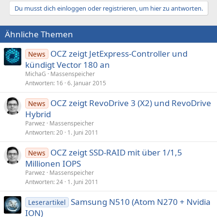
Du musst dich einloggen oder registrieren, um hier zu antworten.
Ansonsten sieht das Teil sehr sehr interessant aus! Mal auf den Preis
warten.
Ähnliche Themen
OCZ zeigt JetExpress-Controller und
News
kündigt Vector 180 an
MichaG
Massenspeicher
Antworten
16
6. Januar 2015
OCZ zeigt RevoDrive 3 (X2) und RevoDrive
News
Hybrid
Parwez
Massenspeicher
Antworten
20
1. Juni 2011
OCZ zeigt SSD-RAID mit über 1/1,5
News
Millionen IOPS
Parwez
Massenspeicher
Antworten
24
1. Juni 2011
Samsung N510 (Atom N270 + Nvidia
Leserartikel
ION)