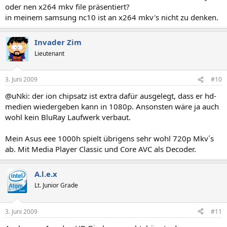
oder nen x264 mkv file präsentiert?
in meinem samsung nc10 ist an x264 mkv's nicht zu denken.
Invader Zim
Lieutenant
3. Juni 2009
#10
@uNki: der ion chipsatz ist extra dafür ausgelegt, dass er hd-
medien wiedergeben kann in 1080p. Ansonsten wäre ja auch
wohl kein BluRay Laufwerk verbaut.
Mein Asus eee 1000h spielt übrigens sehr wohl 720p Mkv´s
ab. Mit Media Player Classic und Core AVC als Decoder.
A.l.e.x
Lt. Junior Grade
3. Juni 2009
#11