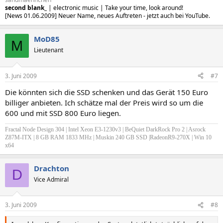
second blank_
| electronic music | Take your time, look around!
[News 01.06.2009] Neuer Name, neues Auftreten - jetzt auch bei YouTube.
MoD85
M
Lieutenant
3. Juni 2009
#7
Die könnten sich die SSD schenken und das Gerät 150 Euro
billiger anbieten. Ich schätze mal der Preis wird so um die
600 und mit SSD 800 Euro liegen.
Fractal Node Design 304 | Intel Xeon E3-1230v3 | BeQuiet DarkRock Pro 2 | Asrock
Z87M-ITX | 8 GB RAM 1833 MHz | Muskin 240 GB SSD |RadeonR9-270X | Win 10
x64
Drachton
D
Vice Admiral
3. Juni 2009
#8