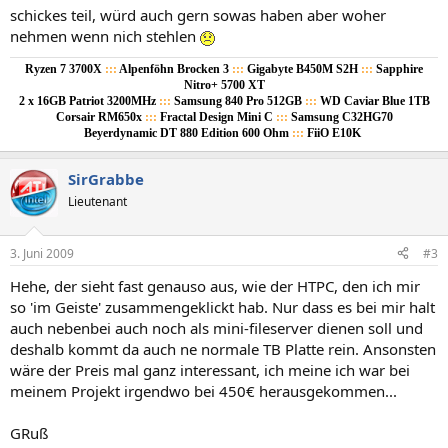
schickes teil, würd auch gern sowas haben aber woher
nehmen wenn nich stehlen
Ryzen 7 3700X
:::
Alpenföhn Brocken 3
:::
Gigabyte B450M S2H
:::
Sapphire
Nitro+ 5700 XT
2 x 16GB Patriot 3200MHz
:::
Samsung 840 Pro 512GB
:::
WD Caviar Blue 1TB
Corsair RM650x
:::
Fractal Design Mini C
:::
Samsung C32HG70
Beyerdynamic DT 880 Edition 600 Ohm
:::
FiiO E10K
SirGrabbe
Lieutenant
3. Juni 2009
#3
Hehe, der sieht fast genauso aus, wie der HTPC, den ich mir
so 'im Geiste' zusammengeklickt hab. Nur dass es bei mir halt
auch nebenbei auch noch als mini-fileserver dienen soll und
deshalb kommt da auch ne normale TB Platte rein. Ansonsten
wäre der Preis mal ganz interessant, ich meine ich war bei
meinem Projekt irgendwo bei 450€ herausgekommen...
GRuß