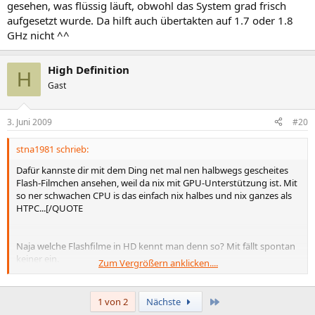
gesehen, was flüssig läuft, obwohl das System grad frisch
aufgesetzt wurde. Da hilft auch übertakten auf 1.7 oder 1.8
GHz nicht ^^
High Definition
H
Gast
3. Juni 2009
#20
stna1981 schrieb:
Dafür kannste dir mit dem Ding net mal nen halbwegs gescheites
Flash-Filmchen ansehen, weil da nix mit GPU-Unterstützung ist. Mit
so ner schwachen CPU is das einfach nix halbes und nix ganzes als
HTPC...[/QUOTE
Naja welche Flashfilme in HD kennt man denn so? Mit fällt spontan
keiner ein.
Zum Vergrößern anklicken....
Aber wenn Adobeeeee es endlich schaft CUDA im Flash zu
implementieren dann wird das
auch kein Problem mehr darstellen.
Letzte
1 von 2
Nächste