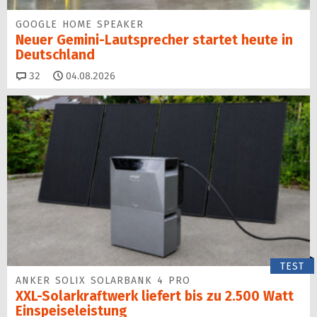
GOOGLE HOME SPEAKER
Neuer Gemini-Laut­spre­cher startet heu­te in
Deutschland
Kommentare
32
04.08.2026
TEST
ANKER SOLIX SOLARBANK 4 PRO
XXL-Solarkraftwerk liefert bis zu 2.500 Watt
Einspeise­leistung