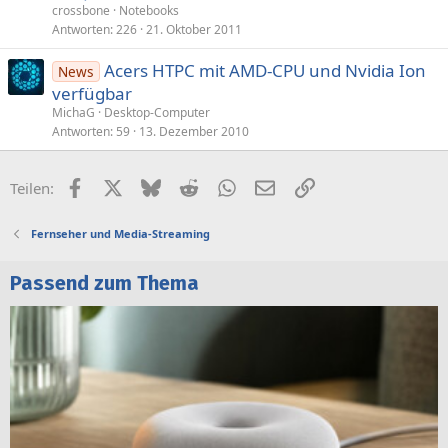
crossbone
Notebooks
Antworten
226
21. Oktober 2011
Acers HTPC mit AMD-CPU und Nvidia Ion
News
verfügbar
MichaG
Desktop-Computer
Antworten
59
13. Dezember 2010
Facebook
X (Twitter)
Bluesky
Reddit
WhatsApp
E-Mail
Link
Teilen:
Fernseher und Media-Streaming
Passend zum Thema