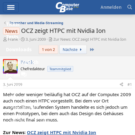
Hauptmenü
Anmelden
Fernseher und Media-Streaming
Ticker
OCZ zeigt HTPC mit Nvidia Ion
News
Tests
E
E
Frank
3. Juni 2009
Zur News: OCZ zeigt HTPC mit Nvidia Ion
r
r
Letzte
Downloads
1 von 2
Nächste
s
s
t
t
e
e
Frank
Preisvergleich
l
l
Chefredakteur
Teammitglied
l
l
Forum
e
t
r
a
3. Juni 2009
#1
Aktuelles
m
Mehr oder weniger beiläufig hat OCZ auf der Computex 2009
Empfohlene Inhalte
auch noch einen HTPC vorgestellt. Bei dem vor Ort
ausgestellten, laufenden System handelte es sich jedoch um
Neue Beiträge
einen Prototypen, bei dem auch das Design des Gehäuses
Neueste Aktivitäten
noch nicht final sein muss.
Leserartikel
Zur News:
OCZ zeigt HTPC mit Nvidia Ion