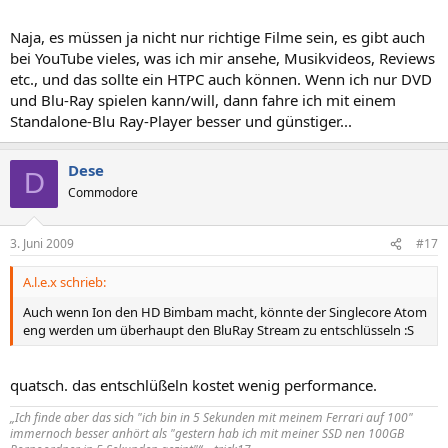
Naja, es müssen ja nicht nur richtige Filme sein, es gibt auch
bei YouTube vieles, was ich mir ansehe, Musikvideos, Reviews
etc., und das sollte ein HTPC auch können. Wenn ich nur DVD
und Blu-Ray spielen kann/will, dann fahre ich mit einem
Standalone-Blu Ray-Player besser und günstiger...
Dese
D
Commodore
3. Juni 2009
#17
A.l.e.x schrieb:
Auch wenn Ion den HD Bimbam macht, könnte der Singlecore Atom
eng werden um überhaupt den BluRay Stream zu entschlüsseln :S
quatsch. das entschlüßeln kostet wenig performance.
„Ich finde aber das sich "ich bin in 5 Sekunden mit meinem Ferrari auf 100"
immernoch besser anhört als "gestern hab ich mit meiner SSD nen 100GB