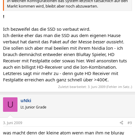
In welchen Konfigurationen das System letztlich tatsächlich auf den
Markt kommen wird, bleibt aber noch abzuwarten.
!
Ich bezweifel das die SSD so verbaut wird.
Ich denke eher das man die SSD aus dem eigenen Hause
verbaut hat damit das Paket auf der Messe
besser aussieht
.
Die sollen sich aber mal beeilen mit ihrem Nvidia Ion - ich
brauch demnächst entweder einen BluRay Spieler, HD
Receiver mit Festplatte oder sowas hier. Weil ansonsten tuts
auch ein billigst HD-Receiver und die Ion-Kombination.
Letzteres sagt mir mehr zu - denn gute HD Receiver mit
Festplatte erreichen auch ganz schnell über >400€.
Zuletzt bearbeitet:
3. Juni 2009
(Fehler im Satz..)
uNki
U
Lt. Junior Grade
3. Juni 2009
#9
was macht denn der kleine atom wenn man ihm ne bluray