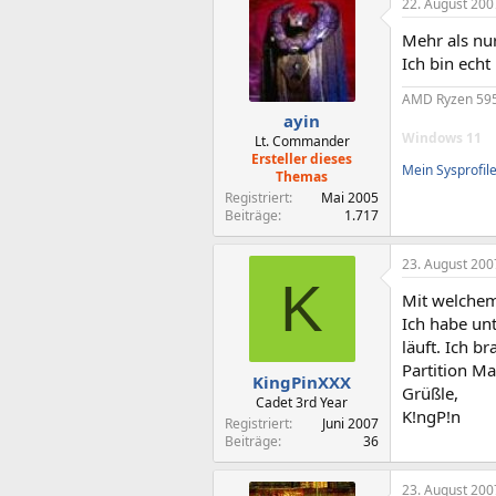
22. August 200
Mehr als nur
Ich bin echt
AMD Ryzen 595
ayin
Windows 11
Lt. Commander
Ersteller dieses
Mein Sysprofil
Themas
Registriert
Mai 2005
Beiträge
1.717
23. August 200
K
Mit welchem
Ich habe unt
läuft. Ich b
Partition Ma
KingPinXXX
Grüßle,
Cadet 3rd Year
K!ngP!n
Registriert
Juni 2007
Beiträge
36
23. August 200