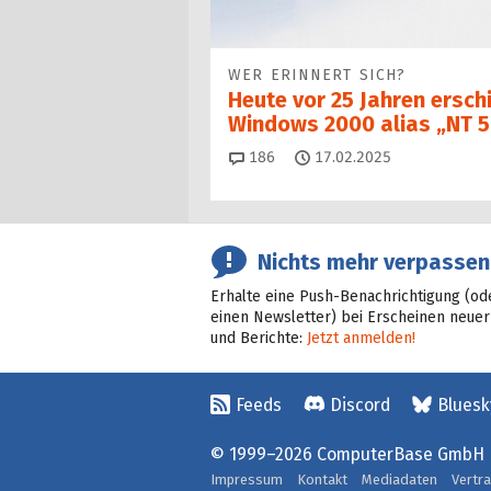
WER ERINNERT SICH?
Heute vor 25 Jahren ersch
Windows 2000 alias „NT 5
Kommentare
186
17.02.2025
Nichts mehr verpassen
Erhalte eine Push-Benachrichtigung (od
einen Newsletter) bei Erscheinen neuer
und Berichte:
Jetzt anmelden!
Feeds
Discord
Bluesk
© 1999–2026 ComputerBase GmbH
Impressum
Kontakt
Mediadaten
Vertr