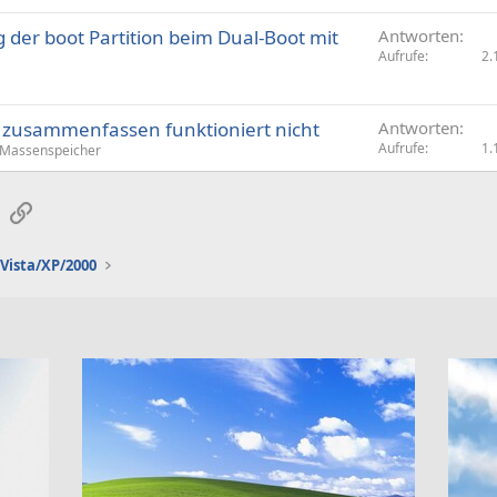
a
 der boot Partition beim Dual-Boot mit
Antworten
g
Aufrufe
2.
e
on zusammenfassen funktioniert nicht
Antworten
Aufrufe
1.
Massenspeicher
sApp
E-Mail
Link
Vista/XP/2000