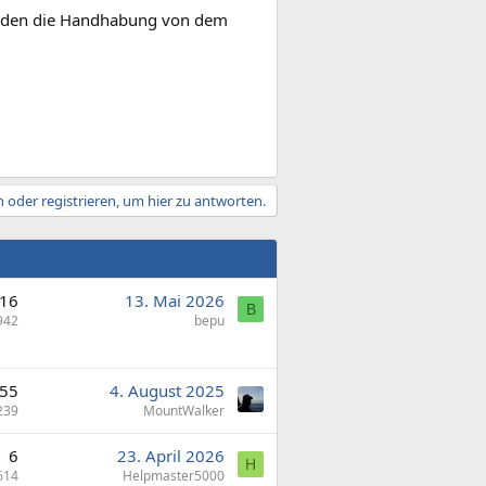
ist den die Handhabung von dem
 oder registrieren, um hier zu antworten.
16
13. Mai 2026
B
942
bepu
55
4. August 2025
239
MountWalker
6
23. April 2026
H
614
Helpmaster5000