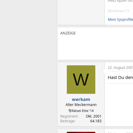
AMD Ryzen 595
Windows 11
Mein Sysprofil
22. August 200
W
Hast Du den
werkam
Alter Meckermann
🎅Rätsel-Elite ’14
Registriert
Okt. 2001
Beiträge
64.183