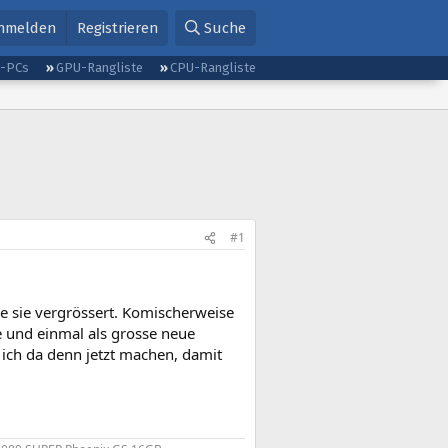
nmelden
Registrieren
Suche
g-PCs
GPU-Rangliste
CPU-Rangliste
#1
be sie vergrössert. Komischerweise
e und einmal als grosse neue
 ich da denn jetzt machen, damit