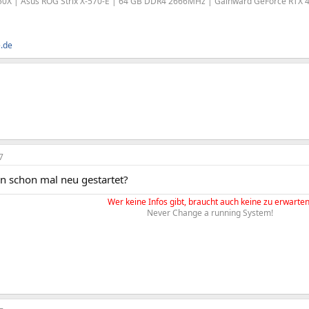
0X | Asus ROG Strix X-570-E | 64 GB DDR4 2666MHz | Gainward GeForce RTX 
e.de
7
n schon mal neu gestartet?
Wer keine Infos gibt, braucht auch keine zu erwarten
Never Change a running System!