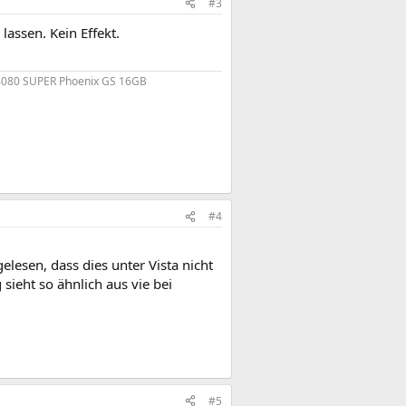
#3
assen. Kein Effekt.
4080 SUPER Phoenix GS 16GB
#4
elesen, dass dies unter Vista nicht
sieht so ähnlich aus vie bei
#5