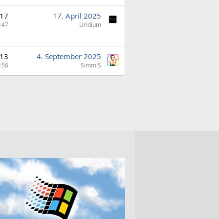
17
17. April 2025
147
Uridium
13
4. September 2025
156
SimmiS