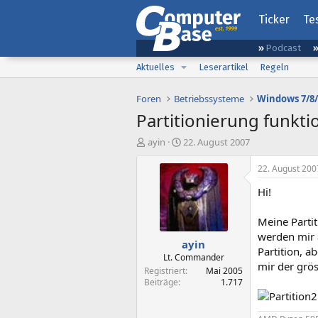
Ticker
Te
Podcast
Aktuelles
Leserartikel
Regeln
Foren
Betriebssysteme
Windows 7/8/
Partitionierung funktio
E
E
ayin
22. August 2007
r
r
s
s
22. August 200
t
t
Hi!
e
e
l
l
l
l
Meine Partit
e
t
werden mir a
ayin
r
a
Partition, a
m
Lt. Commander
mir der grös
Registriert
Mai 2005
Beiträge
1.717