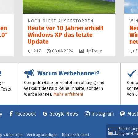
NOCH NICHT AUSGESTORBEN
WI
ien
Heute vor 10 Jahren erhielt
Ne
.0“
Windows XP das letzte
Wi
Update
ne
Kommentare
217
08.04.2024
Umfrage
6
Warum Werbebanner?
!
ComputerBase berichtet unabhängig und
Compu
er
verkauft deshalb keine Inhalte, sondern
schne
 Tests
Werbebanner.
Mehr erfahren!
von 
y
Facebook
Google News
Instagram
Mas
Einstellun
Layout-Um
ag widerrufen
Vertrag kündigen
Barrierefreiheit