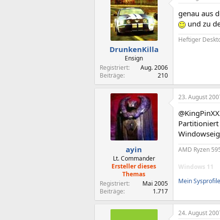
genau aus d
und zu de
Heftiger Desk
DrunkenKilla
Ensign
Registriert
Aug. 2006
Beiträge
210
23. August 200
@KingPinXX
Partitionie
Windowseig
ayin
AMD Ryzen 595
Lt. Commander
Ersteller dieses
Windows 11
Themas
Mein Sysprofil
Registriert
Mai 2005
Beiträge
1.717
24. August 200