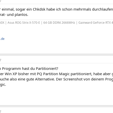
7
 einmal, sogar ein Chkdsk habe ich schon mehrmals durchlaufen l
 rat- und planlos.
0X | Asus ROG Strix X-570-E | 64 GB DDR4 2666MHz | Gainward GeForce RTX 
e.de
7
 Programm hast du Partitioniert?
er Win XP bisher mit PQ Partition Magic partitioniert, habe aber g
rauche also eine gute Alternative. Der Screenshot von deinem Prog 
gic.
7