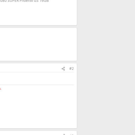
4080 SUPER Phoenix GS 16GB
#2
.