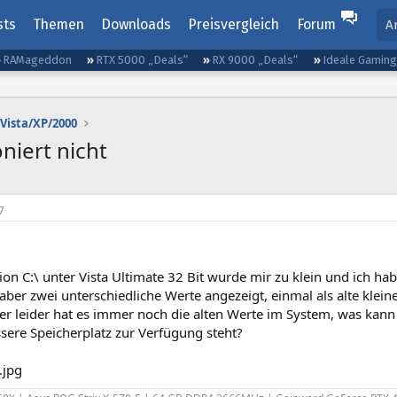
sts
Themen
Downloads
Preisvergleich
Forum
A
RAMageddon
RTX 5000 „Deals“
RX 9000 „Deals“
Ideale Gamin
Vista/XP/2000
niert nicht
7
ion C:\ unter Vista Ultimate 32 Bit wurde mir zu klein und ich ha
ber zwei unterschiedliche Werte angezeigt, einmal als alte klein
ber leider hat es immer noch die alten Werte im System, was kann
sere Speicherplatz zur Verfügung steht?