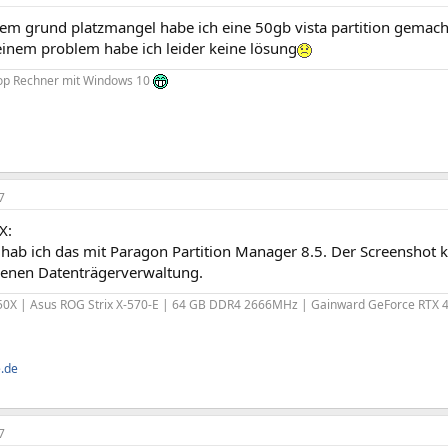
em grund platzmangel habe ich eine 50gb vista partition gemach
inem problem habe ich leider keine lösung
top Rechner mit Windows 10
7
X:
rt hab ich das mit Paragon Partition Manager 8.5. Der Screenshot
enen Datenträgerverwaltung.
0X | Asus ROG Strix X-570-E | 64 GB DDR4 2666MHz | Gainward GeForce RTX 
e.de
7