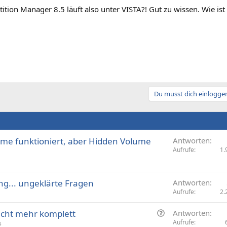
tition Manager 8.5 läuft also unter VISTA?! Gut zu wissen. Wie 
Du musst dich einloggen
lume funktioniert, aber Hidden Volume
Antworten
Aufrufe
1.
ng... ungeklärte Fragen
Antworten
Aufrufe
2.
F
icht mehr komplett
Antworten
r
Aufrufe
s