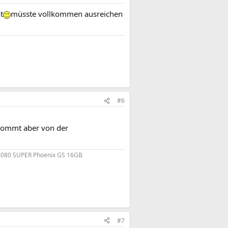
t
müsste vollkommen ausreichen
#6
 kommt aber von der
4080 SUPER Phoenix GS 16GB
#7