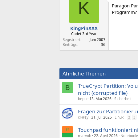
K
Paragon Par
Programm?
KingPinXXX
Cadet 3rd Year
Registriert
Juni 2007
Beiträge
36
Ähnliche Themen
TrueCrypt Partition: Vo
B
nicht (corrupted file)
bepu
13. Mai 2026
Sicherheit
Fragen zur Partitionieru
cr@zy
31. Juli 2025
Linux
2
3
Touchpad funktioniert n
marvob
22. April 2026
Notebook