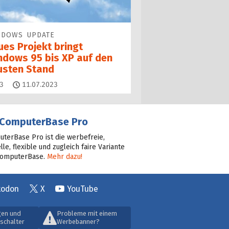
NDOWS UPDATE
ues Projekt bringt
ndows 95 bis XP auf den
usten Stand
Kommentare
3
11.07.2023
ComputerBase Pro
terBase Pro ist die werbefreie,
lle, flexible und zugleich faire Variante
ComputerBase.
Mehr dazu!
todon
X
YouTube
gen und
Probleme mit einem
schalter
Werbebanner?