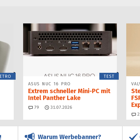
ETRO
TEST
ASUS NUC 16 PRO
VAL
Extrem schneller Mini-PC mit
St
Intel Panther Lake
FSR
Ex
Kommentare
79
31.07.2026
2
Warum Werbebanner?
!