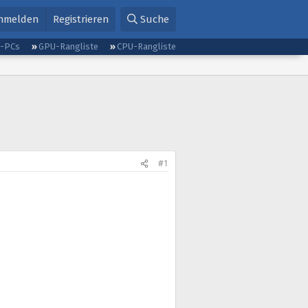
nmelden
Registrieren
Suche
g-PCs
GPU-Rangliste
CPU-Rangliste
#1