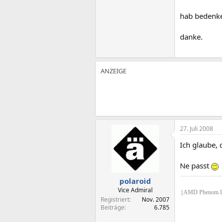
hab bedenke
danke.
27. Juli 2008
Ich glaube,
Ne passt
polaroid
Vice Admiral
|
AMD Phenom II 
Registriert
Nov. 2007
Beiträge
6.785