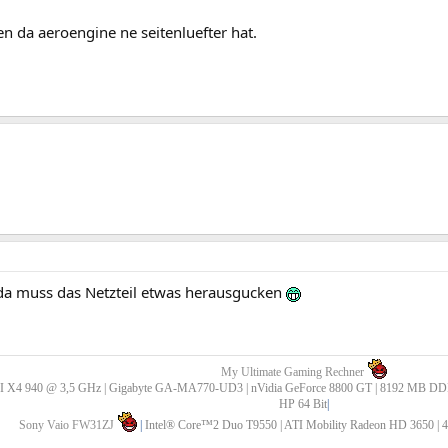
n da aeroengine ne seitenluefter hat.
 da muss das Netzteil etwas herausgucken
My Ultimate Gaming Rechner
X4 940 @ 3,5 GHz | Gigabyte GA-MA770-UD3 | nVidia GeForce 8800 GT | 8192 MB DDR2 
HP 64 Bit
|
Sony Vaio FW31ZJ
|
Intel® Core™2 Duo T9550 | ATI Mobility Radeon HD 3650 |