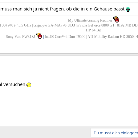
muss man sich ja nicht fragen, ob die in ein Gehäuse passt
My Ultimate Gaming Rechner
X4 940 @ 3,5 GHz | Gigabyte GA-MA770-UD3 | nVidia GeForce 8800 GT | 8192 MB DDR2 
HP 64 Bit
|
Sony Vaio FW31ZJ
|
Intel® Core™2 Duo T9550 | ATI Mobility Radeon HD 3650 |
al versuchen
Du musst dich einloggen