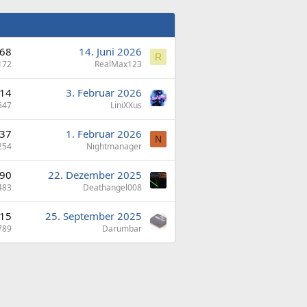
68
14. Juni 2026
R
172
RealMax123
14
3. Februar 2026
547
LiniXXus
37
1. Februar 2026
N
254
Nightmanager
90
22. Dezember 2025
483
Deathangel008
15
25. September 2025
789
Darumbar