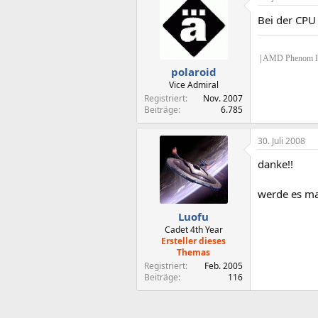
Bei der CPU 
|
AMD Phenom II 
polaroid
Vice Admiral
Registriert
Nov. 2007
Beiträge
6.785
30. Juli 2008
danke!!
werde es m
Luofu
Cadet 4th Year
Ersteller dieses
Themas
Registriert
Feb. 2005
Beiträge
116