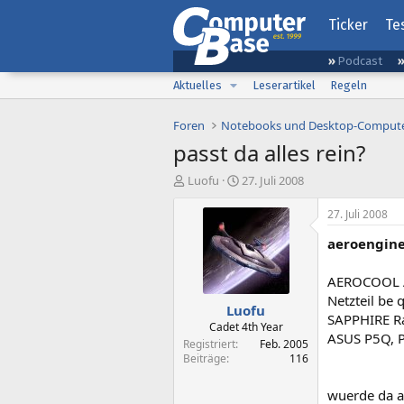
Ticker
Te
Podcast
Aktuelles
Leserartikel
Regeln
Foren
Notebooks und Desktop-Comput
passt da alles rein?
E
E
Luofu
27. Juli 2008
r
r
s
s
27. Juli 2008
t
t
aeroengine
e
e
l
l
l
l
AEROCOOL Ae
e
t
Netzteil be
Luofu
r
a
SAPPHIRE R
m
Cadet 4th Year
ASUS P5Q, 
Registriert
Feb. 2005
Beiträge
116
wuerde da al