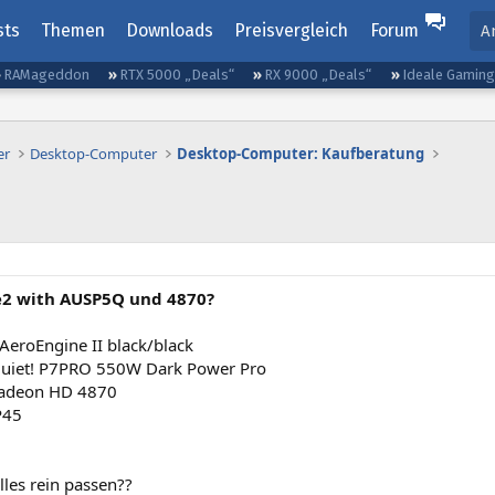
sts
Themen
Downloads
Preisvergleich
Forum
A
RAMageddon
RTX 5000 „Deals“
RX 9000 „Deals“
Ideale Gamin
er
Desktop-Computer
Desktop-Computer: Kaufberatung
2 with AUSP5Q und 4870?
roEngine II black/black
 quiet! P7PRO 550W Dark Power Pro
adeon HD 4870
P45
les rein passen??