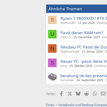
Ähnliche Themen
Ryzen 7 9800X3D / RTX 5
B
Bluthund87
12. Juni 2026
Deskto
Passt dieser RAM rein?
U
Uwe123
25. Dezember 2025
Arb
Neubau PC Passt die Z
N
Nightmanager
31. Januar 2026
D
Neuer PC - passt diese
S
Serjo
25. Oktober 2025
Desktop-
beratung ob das preisni
Darumbar
24. September 2025
Facebook
X (Twitter)
Bluesky
Reddit
What
Teilen:
Foren
Notebooks und Desktop-Comput