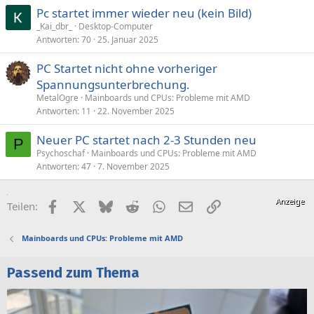
Pc startet immer wieder neu (kein Bild)
_Kai_dbr_
Desktop-Computer
Antworten
70
25. Januar 2025
PC Startet nicht ohne vorheriger
Spannungsunterbrechung.
MetalOgre
Mainboards und CPUs: Probleme mit AMD
Antworten
11
22. November 2025
Neuer PC startet nach 2-3 Stunden neu
P
Psychoschaf
Mainboards und CPUs: Probleme mit AMD
Antworten
47
7. November 2025
Facebook
X (Twitter)
Bluesky
Reddit
WhatsApp
E-Mail
Link
Teilen:
Mainboards und CPUs: Probleme mit AMD
Passend zum Thema