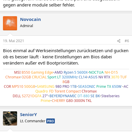
gegen andere module selber fehler.
Novocain
Admiral
19. Mai 2021
#6
Bios einmal auf Werkseinstellungen zurücksetzen und gucken
ob es besser läuft - keine Einstellungen am Bios dabei
verändern außer evtl Bootprioritäten.
MSI
B550
Gaming Edge
•
AMD
Ryzen
5 5600X
•
NOCTUA
NH-D15
Chromax
•
32GB
CRUCIAL
Sport LT
3200MHz
CL14
•
ASUS
NV RTX
3070
TUF
8
GB
COR
MP510
500GB
•
SAMSUNG
980 PRO
1TB
•
SEASONIC
Prime TX
650
W
•
AC
Quadro
•
FD
Torent Compact
Chromax
DELL
S2721
DG
FA
27"
•
BEYERDYNAMIC
DT-880
SE BK
•
Steelseries
Prime
•
CHERRY
G80-3000N TKL
SeniorY
Lt. Commander
PRO