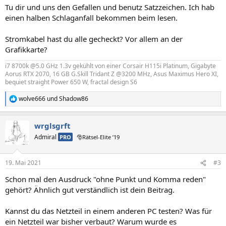
Tu dir und uns den Gefallen und benutz Satzzeichen. Ich hab
einen halben Schlaganfall bekommen beim lesen.
Stromkabel hast du alle gecheckt? Vor allem an der
Grafikkarte?
i7 8700k @5.0 GHz 1.3v gekühlt von einer Corsair H115i Platinum, Gigabyte
Aorus RTX 2070, 16 GB G.Skill Tridant Z @3200 MHz, Asus Maximus Hero XI,
bequiet straight Power 650 W, fractal design S6
wolve666
und
Shadow86
R
e
a
wrglsgrft
k
t
Admiral
PRO
🎅Rätsel-Elite ’19
i
o
n
19. Mai 2021
#3
e
n
Schon mal den Ausdruck "ohne Punkt und Komma reden"
:
gehört? Ähnlich gut verständlich ist dein Beitrag.
Kannst du das Netzteil in einem anderen PC testen? Was für
ein Netzteil war bisher verbaut? Warum wurde es