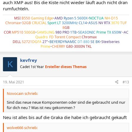
auch XMP aus! Bis die Kiste nicht wieder läuft auch nicht dran
rumfuchteln.
MSI
B550
Gaming Edge
•
AMD
Ryzen
5 5600X
•
NOCTUA
NH-D15
Chromax
•
32GB
CRUCIAL
Sport LT
3200MHz
CL14
•
ASUS
NV RTX
3070
TUF
8
GB
COR
MP510
500GB
•
SAMSUNG
980 PRO
1TB
•
SEASONIC
Prime TX
650
W
•
AC
Quadro
•
FD
Torent Compact
Chromax
DELL
S2721
DG
FA
27"
•
BEYERDYNAMIC
DT-880
SE BK
•
Steelseries
Prime
•
CHERRY
G80-3000N TKL
kevfrey
K
Cadet 1st Year
Ersteller dieses Themas
19. Mai 2021
#13
Novocain schrieb:
Sind das neue neue Komponenten oder sind die gebraucht und nur
für dich neu ? Was ist neu gekommen ?
Neu ist alles bis auf die Graka die habe ich gebraucht gekauft
wolve666 schrieb: