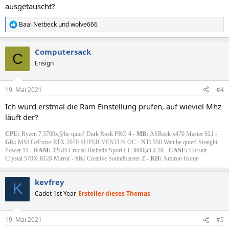
ausgetauscht?
Baal Netbeck
und
wolve666
R
e
a
Computersack
k
C
t
Ensign
i
o
n
19. Mai 2021
#4
e
n
Ich würd erstmal die Ram Einstellung prüfen, auf wieviel Mhz
:
läuft der?
CPU:
Ryzen 7 3700x@be quiet! Dark Rock PRO 4 -
MB:
ASRock x470 Master SLI -
GK:
MSI GeForce RTX 2070 SUPER VENTUS OC -
NT:
550 Watt be quiet! Straight
Power 11 -
RAM:
32GB Crucial Ballistix Sport LT 3600@CL16 -
CASE:
Corsair
Crystal 570X RGB Mirror -
SK:
Creative Soundblaster Z -
KH:
Amiron Home
kevfrey
K
Cadet 1st Year
Ersteller dieses Themas
19. Mai 2021
#5