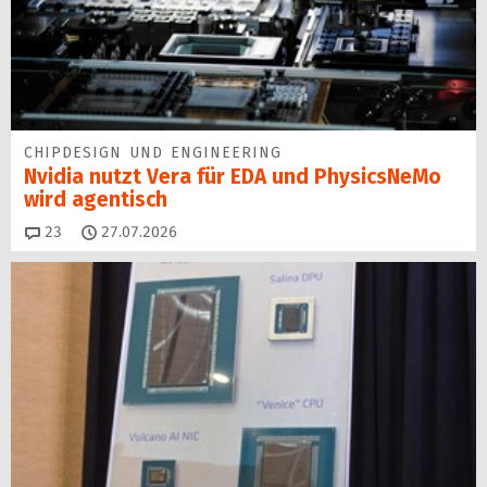
CHIPDESIGN UND ENGINEERING
Nvidia nutzt Vera für EDA und PhysicsNeMo
wird agentisch
Kommentare
23
27.07.2026