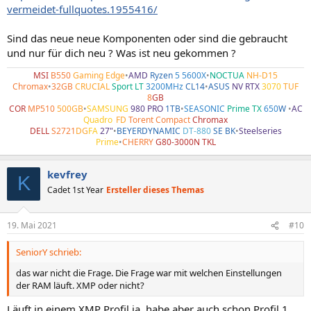
vermeidet-fullquotes.1955416/
Sind das neue neue Komponenten oder sind die gebraucht
und nur für dich neu ? Was ist neu gekommen ?
MSI
B550
Gaming Edge
•
AMD
Ryzen
5 5600X
•
NOCTUA
NH-D15
Chromax
•
32GB
CRUCIAL
Sport LT
3200MHz
CL14
•
ASUS
NV RTX
3070
TUF
8
GB
COR
MP510
500GB
•
SAMSUNG
980 PRO
1TB
•
SEASONIC
Prime TX
650
W
•
AC
Quadro
•
FD
Torent Compact
Chromax
DELL
S2721
DG
FA
27"
•
BEYERDYNAMIC
DT-880
SE BK
•
Steelseries
Prime
•
CHERRY
G80-3000N TKL
kevfrey
K
Cadet 1st Year
Ersteller dieses Themas
19. Mai 2021
#10
SeniorY schrieb:
das war nicht die Frage. Die Frage war mit welchen Einstellungen
der RAM läuft. XMP oder nicht?
Läuft in einem XMP Profil ja, habe aber auch schon Profil 1,