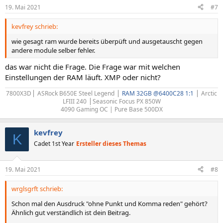
19. Mai 2021
#7
kevfrey schrieb:
wie gesagt ram wurde bereits überpüft und ausgetauscht gegen
andere module selber fehler.
das war nicht die Frage. Die Frage war mit welchen
Einstellungen der RAM läuft. XMP oder nicht?
7800X3D⎪ ASRock B650E Steel Legend ⎪
RAM 32GB @6400C28 1:1
⎪ Arctic
LFIII 240 ⎪Seasonic Focus PX 850W
4090 Gaming OC | Pure Base 500DX​
kevfrey
K
Cadet 1st Year
Ersteller dieses Themas
19. Mai 2021
#8
wrglsgrft schrieb:
Schon mal den Ausdruck "ohne Punkt und Komma reden" gehört?
Ähnlich gut verständlich ist dein Beitrag.