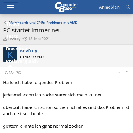
Hauptmenü
Anmelden
Mainboards und CPUs: Probleme mit AMD
Ticker
PC startet immer neu
Tests
E
E
kevfrey
18. Mai 2021
r
r
Downloads
s
s
kevfrey
K
t
t
Cadet 1st Year
e
e
Preisvergleich
l
l
l
l
18. Mai 2021
#1
Forum
e
t
r
a
Hallo ich habe folgendes Problem
Aktuelles
m
jedesmal wenn ich zocke staret sich mein PC neu.
Empfohlene Inhalte
Neue Beiträge
überpüft habe ich schon so ziemlich alles und das Problem ist
auch erst seit heute.
Neueste Aktivitäten
gestern konnte ich ganz normal zocken.
Leserartikel