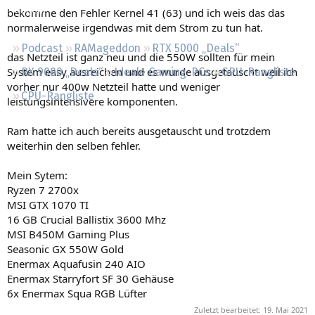
Regeln
bekomme den Fehler Kernel 41 (63) und ich weis das das
normalerweise irgendwas mit dem Strom zu tun hat.
Podcast
RAMageddon
RTX 5000 „Deals“
das Netzteil ist ganz neu und die 550W sollten für mein
System easy ausreichen und es wurde ausgetauscht weil ich
RX 9000 „Deals“
Ideale Gaming-PCs
GPU-Rangliste
vorher nur 400w Netzteil hatte und weniger
CPU-Rangliste
leistungsintensivere komponenten.
Ram hatte ich auch bereits ausgetauscht und trotzdem
weiterhin den selben fehler.
Mein Sytem:
Ryzen 7 2700x
MSI GTX 1070 TI
16 GB Crucial Ballistix 3600 Mhz
MSI B450M Gaming Plus
Seasonic GX 550W Gold
Enermax Aquafusin 240 AIO
Enermax Starryfort SF 30 Gehäuse
6x Enermax Squa RGB Lüfter
Zuletzt bearbeitet:
19. Mai 2021