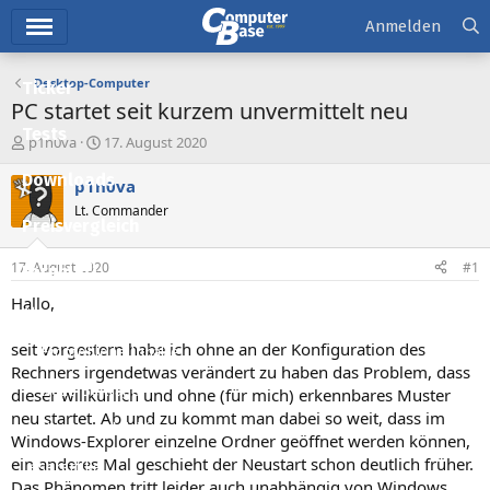
Hauptmenü
Anmelden
Desktop-Computer
Ticker
PC startet seit kurzem unvermittelt neu
Tests
E
E
p1n0va
17. August 2020
r
r
Downloads
s
s
p1n0va
t
t
Lt. Commander
e
e
Preisvergleich
l
l
l
l
17. August 2020
#1
Forum
e
t
r
a
Hallo,
Aktuelles
m
seit vorgestern habe ich ohne an der Konfiguration des
Empfohlene Inhalte
Rechners irgendetwas verändert zu haben das Problem, dass
Neue Beiträge
dieser willkürlich und ohne (für mich) erkennbares Muster
neu startet. Ab und zu kommt man dabei so weit, dass im
Neueste Aktivitäten
Windows-Explorer einzelne Ordner geöffnet werden können,
ein anderes Mal geschieht der Neustart schon deutlich früher.
Leserartikel
Das Phänomen tritt leider auch unabhängig von Windows