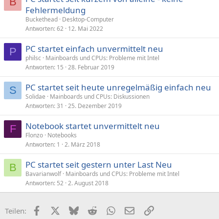
B
Fehlermeldung
Buckethead
Desktop-Computer
Antworten
62
12. Mai 2022
PC startet einfach unvermittelt neu
P
philsc
Mainboards und CPUs: Probleme mit Intel
Antworten
15
28. Februar 2019
PC startet seit heute unregelmäßig einfach neu
S
Solidae
Mainboards und CPUs: Diskussionen
Antworten
31
25. Dezember 2019
Notebook startet unvermittelt neu
F
Flonzo
Notebooks
Antworten
1
2. März 2018
PC startet seit gestern unter Last Neu
B
Bavarianwolf
Mainboards und CPUs: Probleme mit Intel
Antworten
52
2. August 2018
Facebook
X (Twitter)
Bluesky
Reddit
WhatsApp
E-Mail
Link
Teilen: