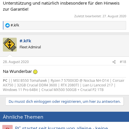
Unterstützung und natürlich insbesondere für den Hinweis
zur Garantie!
Zuletzt bearbeitet:
27. August 2020
#.kFk
R
e
a
#.kFk
k
t
Fleet Admiral
i
o
n
28. August 2020
#18
e
n
Na Wunderbar
:
PC
|| MSI B550 Tomahawk | Ryzen 7 5700X3D @ Noctua NH-D14 | Corsair
AX750 | 32GB Crucial DDR4 3600 | RTX 2080TI | Lian Li Lancool 217 |
Windows 11 Pro 64Bit | Crucial MX500 500GB + Crucial P2 1TB
Du musst dich einloggen oder registrieren, um hier zu antworten.
Ähnliche Themen
PC startet seit kurzem von alleine - keine