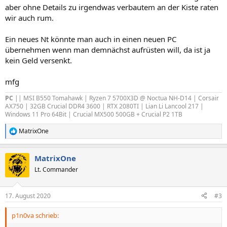
aber ohne Details zu irgendwas verbautem an der Kiste raten
wir auch rum.
Ein neues Nt könnte man auch in einen neuen PC
übernehmen wenn man demnächst aufrüsten will, da ist ja
kein Geld versenkt.
mfg
PC
|| MSI B550 Tomahawk | Ryzen 7 5700X3D @ Noctua NH-D14 | Corsair
AX750 | 32GB Crucial DDR4 3600 | RTX 2080TI | Lian Li Lancool 217 |
Windows 11 Pro 64Bit | Crucial MX500 500GB + Crucial P2 1TB
MatrixOne
R
e
a
MatrixOne
k
t
Lt. Commander
i
o
n
17. August 2020
#3
e
n
p1n0va schrieb:
: