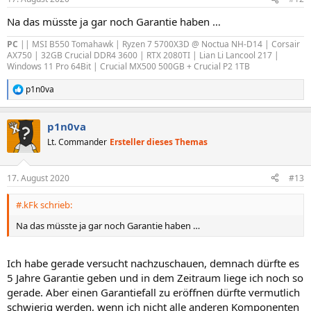
Na das müsste ja gar noch Garantie haben …
PC
|| MSI B550 Tomahawk | Ryzen 7 5700X3D @ Noctua NH-D14 | Corsair
AX750 | 32GB Crucial DDR4 3600 | RTX 2080TI | Lian Li Lancool 217 |
Windows 11 Pro 64Bit | Crucial MX500 500GB + Crucial P2 1TB
p1n0va
R
e
a
p1n0va
k
t
Lt. Commander
Ersteller dieses Themas
i
o
n
17. August 2020
#13
e
n
#.kFk schrieb:
:
Na das müsste ja gar noch Garantie haben …
Ich habe gerade versucht nachzuschauen, demnach dürfte es
5 Jahre Garantie geben und in dem Zeitraum liege ich noch so
gerade. Aber einen Garantiefall zu eröffnen dürfte vermutlich
schwierig werden, wenn ich nicht alle anderen Komponenten