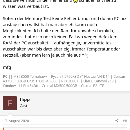
dass sie vermutlich der Fehler sind
schadet halt nie zu
wissen was verbaut ist.
Sofern der Memory Test keine Fehler bringt und du am PC nix
austauschen willst hat man aber eh kaum noch
Möglichkeiten. Ich halte den Ram für unwahrscheinlich,
zumindest hatte ich noch keinen Fall wo wegen defektem
RAM der PC auschaltet … aufhängen ja, unvermitteltes
ausschalten war bis dato aber eig. immer Temperatur oder
Netzteil. (aber man lern ja auch nie aus ^^)
mfg
PC
|| MSI B550 Tomahawk | Ryzen 7 5700X3D @ Noctua NH-D14 | Corsair
AX750 | 32GB Crucial DDR4 3600 | RTX 2080TI | Lian Li Lancool 217 |
Windows 11 Pro 64Bit | Crucial MX500 500GB + Crucial P2 1TB
flipp
F
Gast
17. August 2020
#8