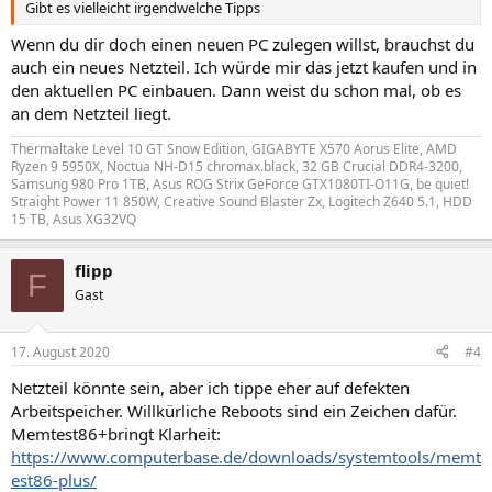
Gibt es vielleicht irgendwelche Tipps
Wenn du dir doch einen neuen PC zulegen willst, brauchst du
auch ein neues Netzteil. Ich würde mir das jetzt kaufen und in
den aktuellen PC einbauen. Dann weist du schon mal, ob es
an dem Netzteil liegt.
Thermaltake Level 10 GT Snow Edition, GIGABYTE X570 Aorus Elite, AMD
Ryzen 9 5950X, Noctua NH-D15 chromax.black, 32 GB Crucial DDR4-3200,
Samsung 980 Pro 1TB, Asus ROG Strix GeForce GTX1080TI-O11G, be quiet!
Straight Power 11 850W, Creative Sound Blaster Zx, Logitech Z640 5.1, HDD
15 TB, Asus XG32VQ
flipp
F
Gast
17. August 2020
#4
Netzteil könnte sein, aber ich tippe eher auf defekten
Arbeitspeicher. Willkürliche Reboots sind ein Zeichen dafür.
Memtest86+bringt Klarheit:
https://www.computerbase.de/downloads/systemtools/memt
est86-plus/