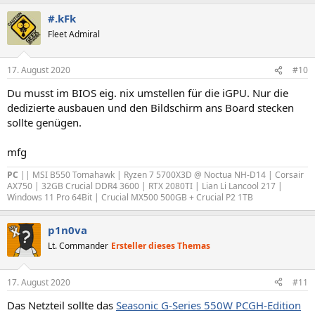
#.kFk
Fleet Admiral
17. August 2020
#10
Du musst im BIOS eig. nix umstellen für die iGPU. Nur die
dedizierte ausbauen und den Bildschirm ans Board stecken
sollte genügen.
mfg
PC
|| MSI B550 Tomahawk | Ryzen 7 5700X3D @ Noctua NH-D14 | Corsair
AX750 | 32GB Crucial DDR4 3600 | RTX 2080TI | Lian Li Lancool 217 |
Windows 11 Pro 64Bit | Crucial MX500 500GB + Crucial P2 1TB
p1n0va
Lt. Commander
Ersteller dieses Themas
17. August 2020
#11
Das Netzteil sollte das
Seasonic G-Series 550W PCGH-Edition