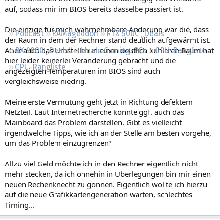
Regeln
auf, sodass mir im BIOS bereits dasselbe passiert ist.
Die einzige für mich wahrnehmbare Änderung war die, dass
Podcast
RAMageddon
RTX 5000 „Deals“
der Raum in dem der Rechner stand deutlich aufgewärmt ist.
Aber auch das Umstellen in einen deutlich kühleren Raum hat
RX 9000 „Deals“
Ideale Gaming-PCs
GPU-Rangliste
hier leider keinerlei Veränderung gebracht und die
CPU-Rangliste
angezeigten Temperaturen im BIOS sind auch
vergleichsweise niedrig.
Meine erste Vermutung geht jetzt in Richtung defektem
Netzteil. Laut Internetrecherche könnte ggf. auch das
Mainboard das Problem darstellen. Gibt es vielleicht
irgendwelche Tipps, wie ich an der Stelle am besten vorgehe,
um das Problem einzugrenzen?
Allzu viel Geld möchte ich in den Rechner eigentlich nicht
mehr stecken, da ich ohnehin in Überlegungen bin mir einen
neuen Rechenknecht zu gönnen. Eigentlich wollte ich hierzu
auf die neue Grafikkartengeneration warten, schlechtes
Timing...