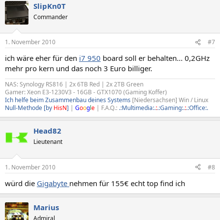
SlipKn0T
Commander
1. November 2010
#7
ich wäre eher für den
i7 950
board soll er behalten... 0,2GHz
mehr pro kern und das noch 3 Euro billiger.
NAS: Synology RS816 | 2x 6TB Red | 2x 2TB Green
Gamer: Xeon E3-1230V3 - 16GB - GTX1070 (Gaming Koffer)
Ich helfe beim Zusammenbau deines Systems
[Niedersachsen] Win / Linux
Null-Methode [by
HisN
]
|
G
o
o
g
l
e
| F.A.Q.:
.:Multimedia:.
:
.:Gaming:.
:
.:Office:.
Head82
Lieutenant
1. November 2010
#8
würd die
Gigabyte
nehmen für 155€ echt top find ich
Marius
Admiral