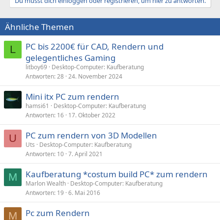
Du musst dich einloggen oder registrieren, um hier zu antworten.
Ähnliche Themen
PC bis 2200€ für CAD, Rendern und
L
gelegentliches Gaming
litboy69
Desktop-Computer: Kaufberatung
Antworten
28
24. November 2024
Mini itx PC zum rendern
hamsi61
Desktop-Computer: Kaufberatung
Antworten
16
17. Oktober 2022
PC zum rendern von 3D Modellen
U
Uts
Desktop-Computer: Kaufberatung
Antworten
10
7. April 2021
Kaufberatung *costum build PC* zum rendern
M
Marlon Wealth
Desktop-Computer: Kaufberatung
Antworten
19
6. Mai 2016
Pc zum Rendern
M