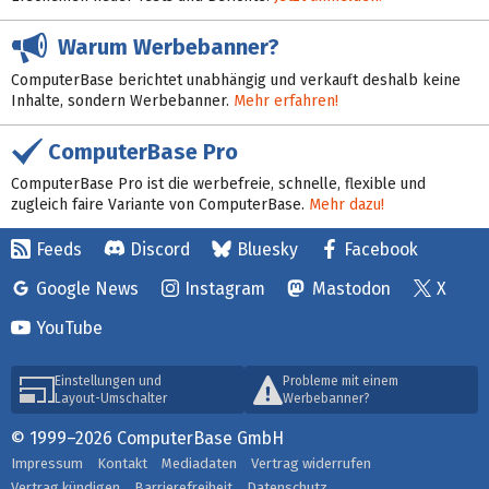
Warum Werbebanner?
ComputerBase berichtet unabhängig und verkauft deshalb keine
Inhalte, sondern Werbebanner.
Mehr erfahren!
ComputerBase Pro
ComputerBase Pro ist die werbefreie, schnelle, flexible und
zugleich faire Variante von ComputerBase.
Mehr dazu!
Feeds
Discord
Bluesky
Facebook
Google News
Instagram
Mastodon
X
YouTube
Einstellungen und
Probleme mit einem
Layout-Umschalter
Werbebanner?
© 1999–2026 ComputerBase GmbH
Impressum
Kontakt
Mediadaten
Vertrag widerrufen
Vertrag kündigen
Barrierefreiheit
Datenschutz