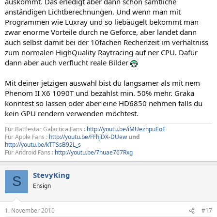
auskommt. Das erledigt aber dann schon sämtliche
anständigen Lichtberechnungen. Und wenn man mit
Programmen wie Luxray und so liebäugelt bekommt man
zwar enorme Vorteile durch ne Geforce, aber landet dann
auch selbst damit bei der 10fachen Rechenzeit im verhältniss
zum normalen HighQuality Raytracing auf ner CPU. Dafür
dann aber auch verflucht reale Bilder
Mit deiner jetzigen auswahl bist du langsamer als mit nem
Phenom II X6 1090T und bezahlst min. 50% mehr. Graka
könntest so lassen oder aber eine HD6850 nehmen falls du
kein GPU rendern verwenden möchtest.
Für Battlestar Galactica Fans :
http://youtu.be/iMUezhpuEoE
Für Apple Fans :
http://youtu.be/FFhjDX-DUew
und
http://youtu.be/kTTSsB92L_s
Für Android Fans :
http://youtu.be/7huae767Rxg
StevyKing
S
Ensign
1. November 2010
#17