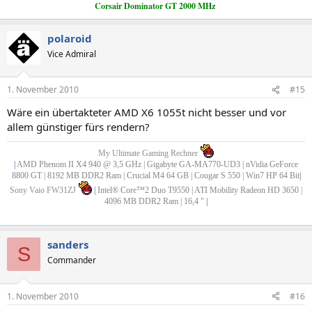
Corsair Dominator GT 2000 MHz
polaroid
Vice Admiral
1. November 2010
#15
Wäre ein übertakteter AMD X6 1055t nicht besser und vor
allem günstiger fürs rendern?
My Ultimate Gaming Rechner
|
AMD Phenom II X4 940 @ 3,5 GHz | Gigabyte GA-MA770-UD3 | nVidia GeForce
8800 GT | 8192 MB DDR2 Ram | Crucial M4 64 GB | Cougar S 550 | Win7 HP 64 Bit
|
Sony Vaio FW31ZJ
|
Intel® Core™2 Duo T9550 | ATI Mobility Radeon HD 3650 |
4096 MB DDR2 Ram | 16,4 "
|
sanders
S
Commander
1. November 2010
#16