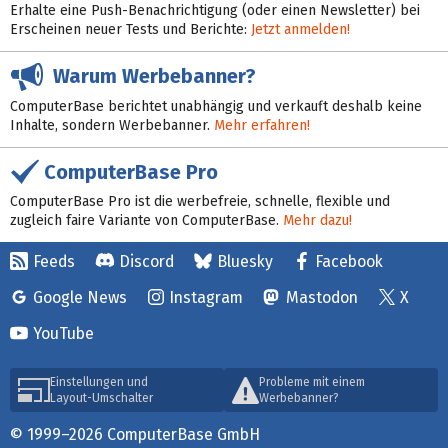
Erhalte eine Push-Benachrichtigung (oder einen Newsletter) bei
Erscheinen neuer Tests und Berichte:
Jetzt anmelden!
Warum Werbebanner?
ComputerBase berichtet unabhängig und verkauft deshalb keine
Inhalte, sondern Werbebanner.
Mehr erfahren!
ComputerBase Pro
ComputerBase Pro ist die werbefreie, schnelle, flexible und
zugleich faire Variante von ComputerBase.
Mehr dazu!
Feeds
Discord
Bluesky
Facebook
Google News
Instagram
Mastodon
X
YouTube
Einstellungen und
Probleme mit einem
Layout-Umschalter
Werbebanner?
© 1999–2026 ComputerBase GmbH