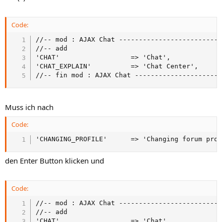
Code:
//-- mod : AJAX Chat --------------------------
//-- add

'CHAT'					=> 'Chat',

'CHAT_EXPLAIN'			=> 'Chat Center',

//-- fin mod : AJAX Chat ---------------------
Muss ich nach
Code:
'CHANGING_PROFILE'		=> 'Changing fo
den Enter Button klicken und
Code:
//-- mod : AJAX Chat --------------------------
//-- add

'CHAT'					=> 'Chat',
