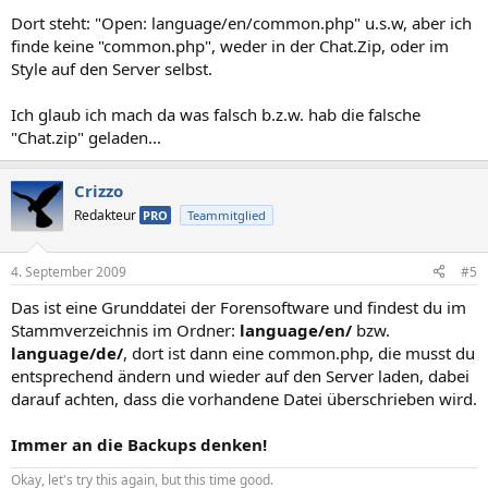
Dort steht: "Open: language/en/common.php" u.s.w, aber ich
finde keine "common.php", weder in der Chat.Zip, oder im
Style auf den Server selbst.
Ich glaub ich mach da was falsch b.z.w. hab die falsche
"Chat.zip" geladen...
Crizzo
Redakteur
PRO
Teammitglied
4. September 2009
#5
Das ist eine Grunddatei der Forensoftware und findest du im
Stammverzeichnis im Ordner:
language/en/
bzw.
language/de/
, dort ist dann eine common.php, die musst du
entsprechend ändern und wieder auf den Server laden, dabei
darauf achten, dass die vorhandene Datei überschrieben wird.
Immer an die Backups denken!
Okay, let's try this again, but this time good.