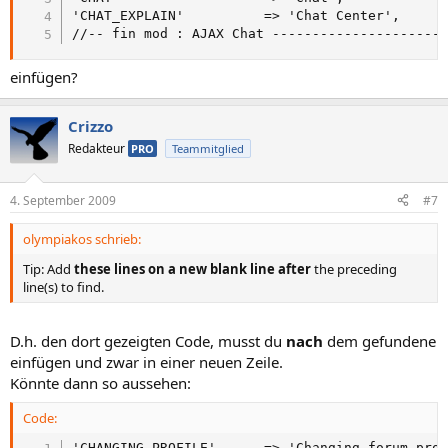
'CHAT_EXPLAIN'			=> 'Chat Center',

//-- fin mod : AJAX Chat ---------------------
einfügen?
Crizzo
Redakteur
PRO
Teammitglied
4. September 2009
#7
olympiakos schrieb:
Tip: Add
these lines on a new blank line after
the preceding
line(s) to find.
D.h. den dort gezeigten Code, musst du
nach
dem gefundene
einfügen und zwar in einer neuen Zeile.
Könnte dann so aussehen:
Code:
'CHANGING_PROFILE'		=> 'Changing forum profile settings',
