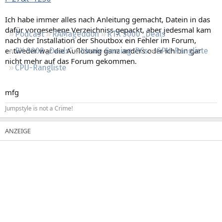
Regeln
Ich habe immer alles nach Anleitung gemacht, Datein in das
dafür vorgesehene Verzeichniss gepackt, aber jedesmal kam
Podcast
RAMageddon
RTX 5000 „Deals“
nach der Installation der Shoutbox ein Fehler im Forum,
entweder war die Auflösung ganz anders oder ich bin gar
RX 9000 „Deals“
Ideale Gaming-PCs
GPU-Rangliste
nicht mehr auf das Forum gekommen.
CPU-Rangliste
mfg
Jumpstyle is not a Crime!