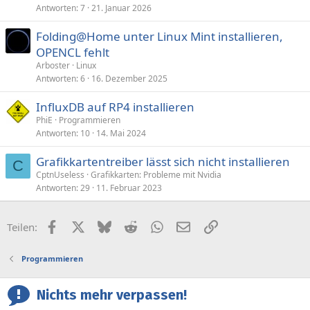
Antworten
7
21. Januar 2026
Folding@Home unter Linux Mint installieren,
OPENCL fehlt
Arboster
Linux
Antworten
6
16. Dezember 2025
InfluxDB auf RP4 installieren
PhiE
Programmieren
Antworten
10
14. Mai 2024
Grafikkartentreiber lässt sich nicht installieren
C
CptnUseless
Grafikkarten: Probleme mit Nvidia
Antworten
29
11. Februar 2023
Facebook
X (Twitter)
Bluesky
Reddit
WhatsApp
E-Mail
Link
Teilen:
Programmieren
Nichts mehr verpassen!