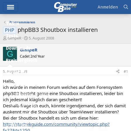
Hauptmenü
Anmelden
Programmieren
Ticker
phpBB3 Shoutbox installieren
PHP
Tests
E
E
GimpeR
5. August 2008
r
r
Downloads
s
s
GimpeR
G
t
t
Cadet 2nd Year
e
e
Preisvergleich
l
l
l
l
5. August 2008
#1
Forum
e
t
r
a
Hallo,
Aktuelles
m
ich würde in meinem Forum welches auf dem Forensystem
phpBB3 besteht gerne eine Shoutbox installieren, leider bin
Empfohlene Inhalte
ich jedesmal kläglich daran gescheitert!
Neue Beiträge
Deshalb frage ich euch, könnte irgendjemand, der sich damit
auskennt mir die Shoutbox über TeamViewer installieren?
Neueste Aktivitäten
Bei der Shoutbox handelt es sich um diese hier:
http://startrekguide.com/community/viewtopic.php?
Leserartikel
f=27&t=1250