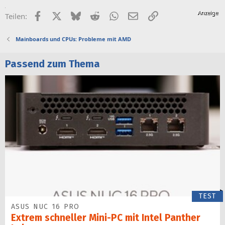
Facebook
X (Twitter)
Bluesky
Reddit
WhatsApp
E-Mail
Link
Teilen:
Mainboards und CPUs: Probleme mit AMD
Passend zum Thema
TEST
ASUS NUC 16 PRO
Extrem schneller Mini-PC mit Intel Panther