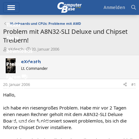
Hauptmenü
Anmelden
Mainboards und CPUs: Probleme mit AMD
Ticker
Problem mit A8N32-SLI Deluxe und Chipset
Tests
Treibern!
E
E
eXdeath
20. Januar 2006
Downloads
r
r
s
s
eXdeath
Preisvergleich
t
t
Lt. Commander
e
e
l
l
Forum
l
l
20. Januar 2006
#1
e
t
Aktuelles
r
a
Hallo,
m
Empfohlene Inhalte
ich habe ein riesengroßes Problem. Habe mir vor 2 Tagen
Neue Beiträge
einen neuen Rechner geholt mit dem A8N32-SLI Deluxe
Board, und der funktioniert soweit problemlos, bis ich die
Neueste Aktivitäten
Nforce Chipset Driver installiere.
Leserartikel