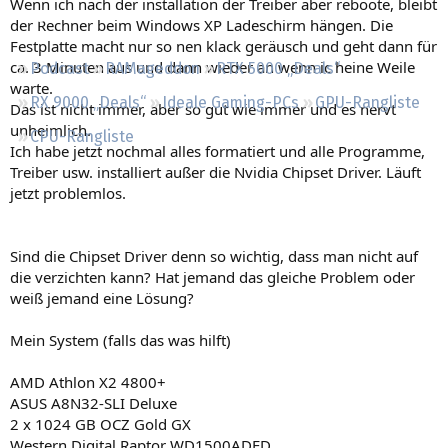
Wenn ich nach der installation der Treiber aber reboote, bleibt
Regeln
der Rechner beim Windows XP Ladeschirm hängen. Die
Festplatte macht nur so nen klack geräusch und geht dann für
ca. 3 Minuten aus und dann wieder an wenn ic heine Weile
Podcast
RAMageddon
RTX 5000 „Deals“
warte.
RX 9000 „Deals“
Ideale Gaming-PCs
GPU-Rangliste
Das ist nicht immer, aber so gut wie immer und es nervt
unheimlich.
CPU-Rangliste
Ich habe jetzt nochmal alles formatiert und alle Programme,
Treiber usw. installiert außer die Nvidia Chipset Driver. Läuft
jetzt problemlos.
Sind die Chipset Driver denn so wichtig, dass man nicht auf
die verzichten kann? Hat jemand das gleiche Problem oder
weiß jemand eine Lösung?
Mein System (falls das was hilft)
AMD Athlon X2 4800+
ASUS A8N32-SLI Deluxe
2 x 1024 GB OCZ Gold GX
Western Digital Raptor WD1500ADFD