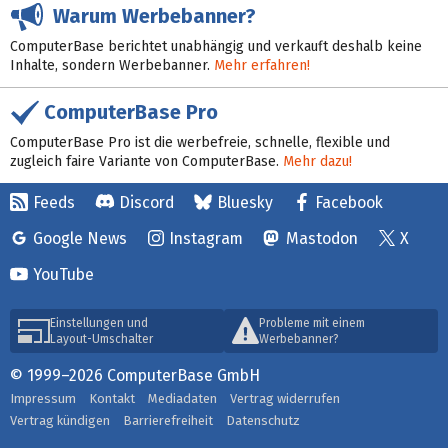
Warum Werbebanner?
ComputerBase berichtet unabhängig und verkauft deshalb keine
Inhalte, sondern Werbebanner.
Mehr erfahren!
ComputerBase Pro
ComputerBase Pro ist die werbefreie, schnelle, flexible und
zugleich faire Variante von ComputerBase.
Mehr dazu!
Feeds
Discord
Bluesky
Facebook
Google News
Instagram
Mastodon
X
YouTube
Einstellungen und
Probleme mit einem
Layout-Umschalter
Werbebanner?
© 1999–2026 ComputerBase GmbH
Impressum
Kontakt
Mediadaten
Vertrag widerrufen
Vertrag kündigen
Barrierefreiheit
Datenschutz