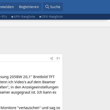
nmelden
Registrieren
Suche
g-PCs
GPU-Rangliste
CPU-Rangliste
#1
sung 205BW 20,1" Breitbild TFT
enn ich Video's auf dem Beamer
alten", in den Anzeigeeinstellungen
eamer ausgegraut ist. Ich kann es
n Monitore "vertauschen" und sag so