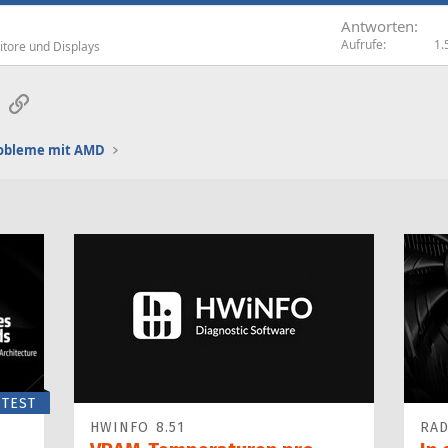
Antworten
Aufrufe
1.
tore und Displays
sApp
E-Mail
Link
robleme mit AMD
TEST
HWINFO 8.51
RAD