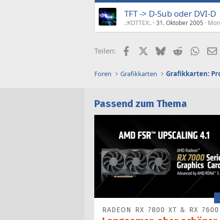
TFT -> D-Sub oder DVI-D
.:KOTTEX:.
31. Oktober 2005
Moni
Facebook
X (Twitter)
Bluesky
Reddit
What
Teilen:
Foren
Grafikkarten
Grafikkarten: P
Passend zum Thema
RADEON RX 7800 XT & RX 7600