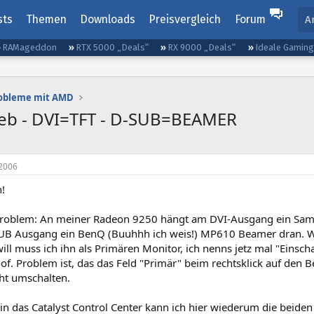
sts
Themen
Downloads
Preisvergleich
Forum
A
RAMageddon
RTX 5000 „Deals“
RX 9000 „Deals“
Ideale Gamin
robleme mit AMD
ieb - DVI=TFT - D-SUB=BEAMER
2006
!
roblem: An meiner Radeon 9250 hängt am DVI-Ausgang ein Sam
B Ausgang ein BenQ (Buuhhh ich weis!) MP610 Beamer dran. W
ll muss ich ihn als Primären Monitor, ich nenns jetz mal "Einsch
f. Problem ist, das das Feld "Primär" beim rechtsklick auf den B
cht umschalten.
in das Catalyst Control Center kann ich hier wiederum die beide