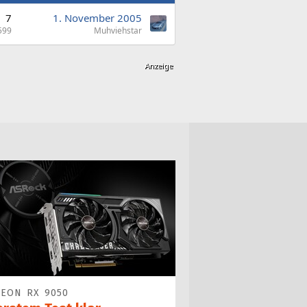
7
1. November 2005
599
Muhviehstar
EON RX 9050