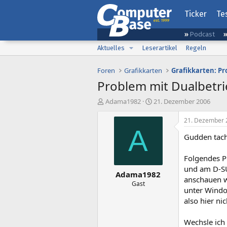
Ticker
Te
Podcast
Aktuelles
Leserartikel
Regeln
Foren
Grafikkarten
Grafikkarten: P
Problem mit Dualbetr
E
E
Adama1982
21. Dezember 2006
r
r
s
s
21. Dezember 
t
t
A
Gudden tach
e
e
l
l
l
l
Folgendes P
e
t
und am D-SU
Adama1982
r
a
anschauen wi
m
Gast
unter Windoo
also hier ni
Wechsle ich 