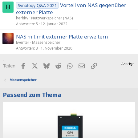
Vorteil von NAS gegenüber
Synology Q&A 2021
H
externer Platte
herbiW
Netzwerkspeicher (NAS)
Antworten
5
12. Januar 2022
NAS mit mit externer Platte erweitern
Eventer
Massenspeicher
Antworten
3
1. November 2020
Facebook
X (Twitter)
Bluesky
Reddit
WhatsApp
E-Mail
Link
Teilen:
Massenspeicher
Passend zum Thema