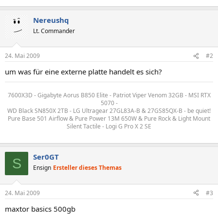
Nereushq
Lt. Commander
24. Mai 2009
#2
um was für eine externe platte handelt es sich?
7600X3D - Gigabyte Aorus B850 Elite - Patriot Viper Venom 32GB - MSI RTX
5070 -
WD Black SN850X 2TB - LG Ultragear 27GL83A-B & 27GS85QX-B - be quiet!
Pure Base 501 Airflow & Pure Power 13M 650W & Pure Rock & Light Mount
Silent Tactile - Logi G Pro X 2 SE
Ser0GT
S
Ensign
Ersteller dieses Themas
24. Mai 2009
#3
maxtor basics 500gb