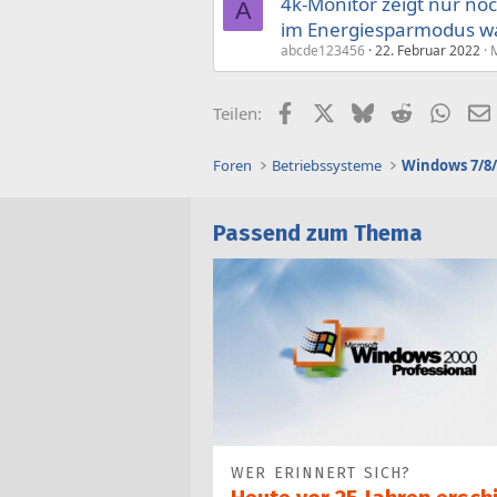
4k-Monitor zeigt nur no
A
im Energiesparmodus w
abcde123456
22. Februar 2022
M
Facebook
X (Twitter)
Bluesky
Reddit
What
Teilen:
Foren
Betriebssysteme
Windows 7/8/
Passend zum Thema
WER ERINNERT SICH?