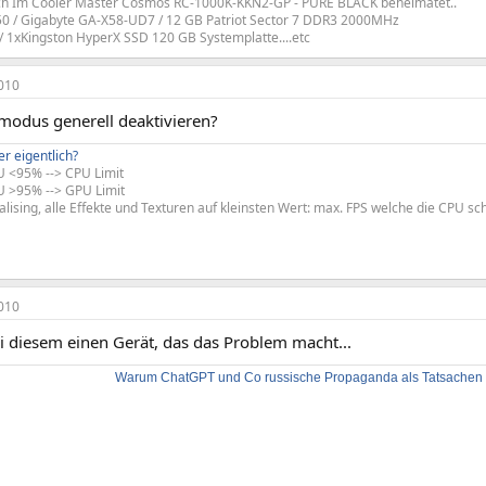
ch Im Cooler Master Cosmos RC-1000K-KKN2-GP - PURE BLACK beheimatet..
950 / Gigabyte GA-X58-UD7 / 12 GB Patriot Sector 7 DDR3 2000MHz
/ 1xKingston HyperX SSD 120 GB Systemplatte....etc
010
modus generell deaktivieren?
er eigentlich?
 <95% --> CPU Limit
 >95% --> GPU Limit
ialising, alle Effekte und Texturen auf kleinsten Wert: max. FPS welche die CPU
010
i diesem einen Gerät, das das Problem macht...
Warum ChatGPT und Co russische Propaganda als Tatsachen d