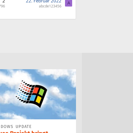
2
22. Februar 2022
A
796
abcde123456
NDOWS UPDATE