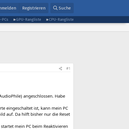
nmelden
Registrieren
Suche
g-PCs
GPU-Rangliste
CPU-Rangliste
#1
AudioPhile) angeschlossen. Habe
e eingeschaltet ist, kann mein PC
ld auf. Da hilft bisher nur die Reset
startet mein PC beim Reaktivieren