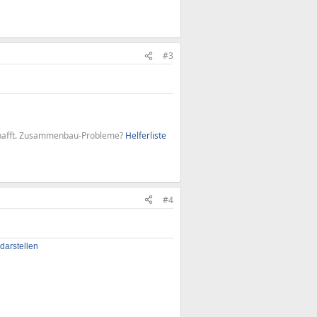
#3
 schafft. Zusammenbau-Probleme?
Helferliste
#4
arstellen