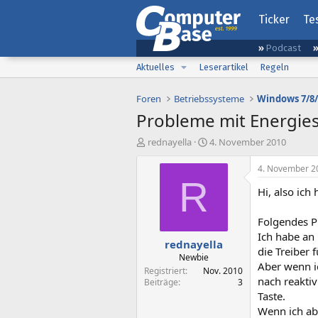
Ticker
Te
Podcast
Aktuelles
Leserartikel
Regeln
Foren
Betriebssysteme
Windows 7/8/
Probleme mit Energi
E
E
rednayella
4. November 2010
r
r
s
s
4. November 2
t
t
R
Hi, also ich 
e
e
l
l
l
l
Folgendes P
e
t
Ich habe an
rednayella
r
a
die Treiber f
m
Newbie
Aber wenn i
Registriert
Nov. 2010
nach reaktiv
Beiträge
3
Taste.
Wenn ich ab