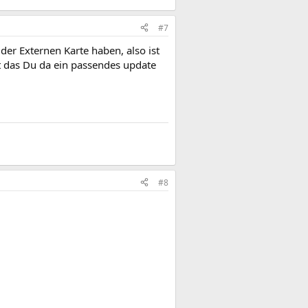
#7
r Externen Karte haben, also ist
ht das Du da ein passendes update
#8