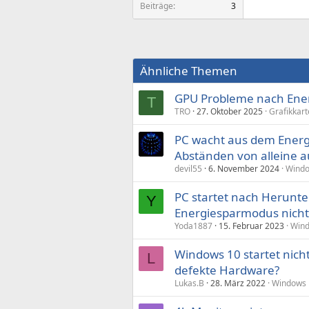
Beiträge
3
Ähnliche Themen
GPU Probleme nach Ene
T
TRO
27. Oktober 2025
Grafikkart
PC wacht aus dem Ener
Abständen von alleine a
devil55
6. November 2024
Windo
PC startet nach Herunt
Y
Energiesparmodus nich
Yoda1887
15. Februar 2023
Wind
Windows 10 startet nich
L
defekte Hardware?
Lukas.B
28. März 2022
Windows 