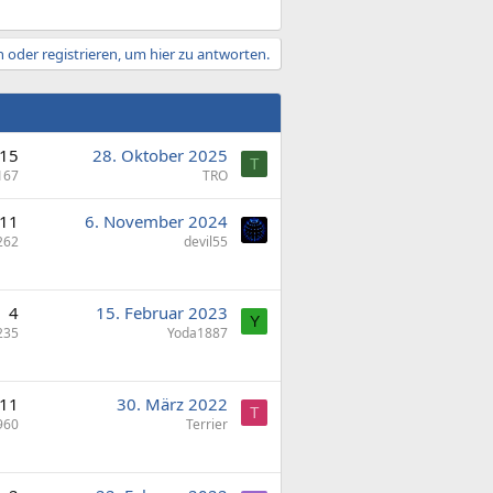
 oder registrieren, um hier zu antworten.
15
28. Oktober 2025
T
167
TRO
11
6. November 2024
262
devil55
4
15. Februar 2023
Y
235
Yoda1887
11
30. März 2022
T
960
Terrier