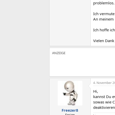
problemlos.
Ich vermute
An meinem P
Ich hoffe ich
Vielen Dank
4. November 2
Hi,
kannst Du e
sowas wie C
deaktivieren
Freezer8
Ensign