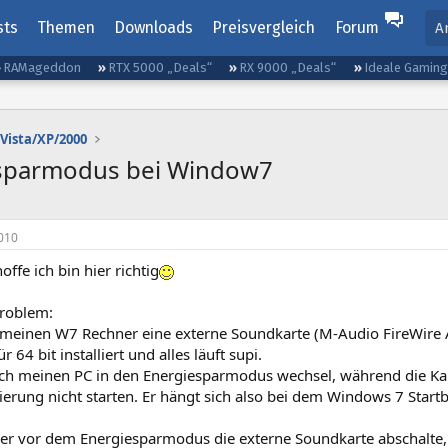
sts
Themen
Downloads
Preisvergleich
Forum
A
RAMageddon
RTX 5000 „Deals“
RX 9000 „Deals“
Ideale Gamin
Vista/XP/2000
esparmodus bei Window7
010
hoffe ich bin hier richtig
roblem:
 meinen W7 Rechner eine externe Soundkarte (M-Audio FireWire 
ür 64 bit installiert und alles läuft supi.
ch meinen PC in den Energiesparmodus wechsel, während die Kart
ierung nicht starten. Er hängt sich also bei dem Windows 7 Startbi
er vor dem Energiesparmodus die externe Soundkarte abschalte, 