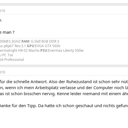
010
m
e man ?
2500k@3,3GHZ
RAM:
G.Skill 8GB DDR 3
us p8p67 Rev.3.1
GPU:
EVGA GTX 560ti
ermalright HR-02 Macho
PSU:
Enermax Liberty 500w
Li PC 7se
64 Professional
010
für die schnelle Antwort. Also der Ruhezustand ist schon sehr nü
n, wenn ich mein Arbeitsplatz verlasse und der Computer noch lä
Das ist schon bisschen nervig. Kenne leider niemand mit einem ä
Danke für den Tipp. Da hatte ich schon geschaut und nichts gefun