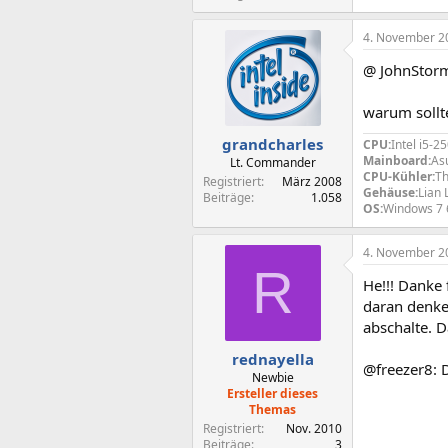
4. November 2
@ JohnStor
warum sollt
grandcharles
CPU:
Intel i5-
Mainboard:
As
Lt. Commander
CPU-Kühler:
Th
Registriert
März 2008
Gehäuse:
Lian 
Beiträge
1.058
OS:
Windows 7 
4. November 2
R
He!!! Danke 
daran denke
abschalte. 
rednayella
@freezer8: 
Newbie
Ersteller dieses
Themas
Registriert
Nov. 2010
Beiträge
3