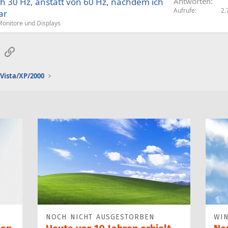
ch 30 Hz, anstatt von 60 Hz, nachdem ich
Antworten
Aufrufe
2.
ar
onitore und Displays
sApp
E-Mail
Link
Vista/XP/2000
NOCH NICHT AUSGESTORBEN
WI