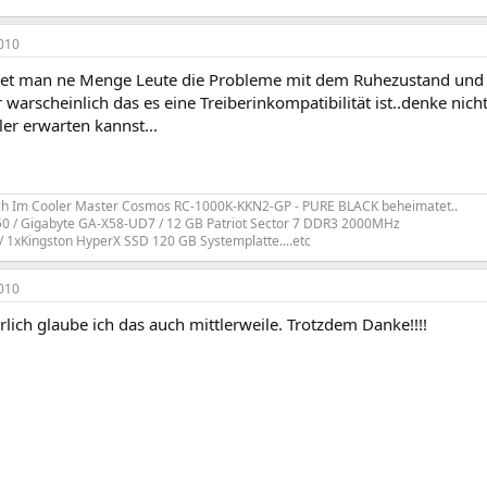
010
det man ne Menge Leute die Probleme mit dem Ruhezustand und de
 warscheinlich das es eine Treiberinkompatibilität ist..denke nic
er erwarten kannst...
ch Im Cooler Master Cosmos RC-1000K-KKN2-GP - PURE BLACK beheimatet..
950 / Gigabyte GA-X58-UD7 / 12 GB Patriot Sector 7 DDR3 2000MHz
/ 1xKingston HyperX SSD 120 GB Systemplatte....etc
010
lich glaube ich das auch mittlerweile. Trotzdem Danke!!!!