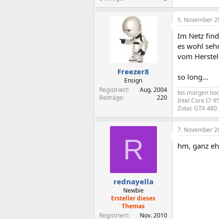
5. November 2
Im Netz fin
es wohl sehr
vom Herstell
Freezer8
so long...
Ensign
Registriert
Aug. 2004
bis morgen no
Beiträge
220
Intel Core I7-
Zotac GTX 480 
7. November 2
R
hm, ganz ehr
rednayella
Newbie
Ersteller dieses
Themas
Registriert
Nov. 2010