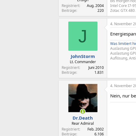
bis morgen no
Registriert
Aug. 2004
Intel Core I7-
Beiträge
220
Zotac GTX 480 
4. November 2
J
Energiespar
Was limitiert hi
Auslastung GPU
Auslastung GPU
JohnStorm
Auflösung, Ant
Lt. Commander
Registriert
Juni 2010
Beiträge
1.831
4. November 2
Nein, nur be
Dr.Death
Rear Admiral
Registriert
Feb. 2002
Beiträge
6.106