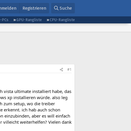
nmelden
Registrieren
Suche
g-PCs
GPU-Rangliste
CPU-Rangliste
#1
vista ultimate installiert habe, das
ows xp installieren würde. also leg
ch zum setup, wo die treiber
te erkennt. ich hab auch schon
ion einzubinden, aber es will einfach
r villeicht weiterhelfen? Vielen dank