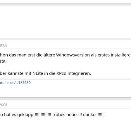
2008
hon das man erst die ältere Windowsversion als erstes installiere
sta.
ber kannste mit NLite in die XPcd integrieren.
profile.de/id183630
2008
 hat es geklappt!!!!!!!!!!!!!! frohes neues!!! danke!!!!!!!