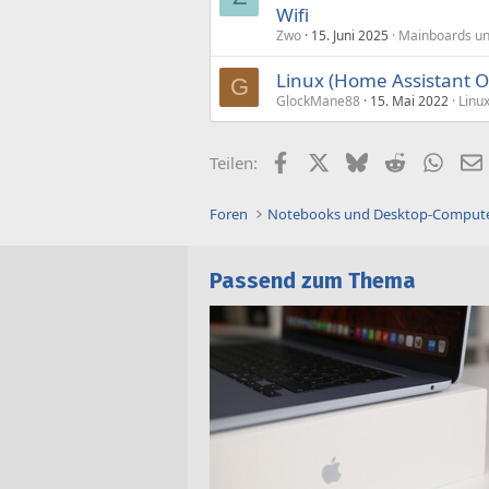
Wifi
Zwo
15. Juni 2025
Mainboards un
Linux (Home Assistant O
G
GlockMane88
15. Mai 2022
Linu
Facebook
X (Twitter)
Bluesky
Reddit
What
Teilen:
Foren
Notebooks und Desktop-Comput
Passend zum Thema