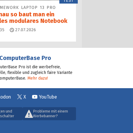
TEST
AMEWORK LAPTOP 13 PRO
nau so baut man ein
lles modulares Notebook
Kommentare
35
27.07.2026
ComputerBase Pro
terBase Pro ist die werbefreie,
lle, flexible und zugleich faire Variante
ComputerBase.
Mehr dazu!
todon
X
YouTube
gen und
Probleme mit einem
schalter
Werbebanner?