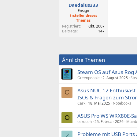
Daedalus333
Ensign
Ersteller dieses
Themas
Registriert
Okt. 2007
Beiträge
147
Ähnliche Themen
Steam OS auf Asus Rog A
Greenpeople
2. August 2025
Ste
Asus NUC 12 Enthusiast 
C
ISOs & Fragen zum Str
Cark
18. Mai 2025
Notebooks
ASUS Pro WS WRX80E-Sag
O
oskdueh
25. Februar 2026
Mainb
Probleme mit USB Ports
Z