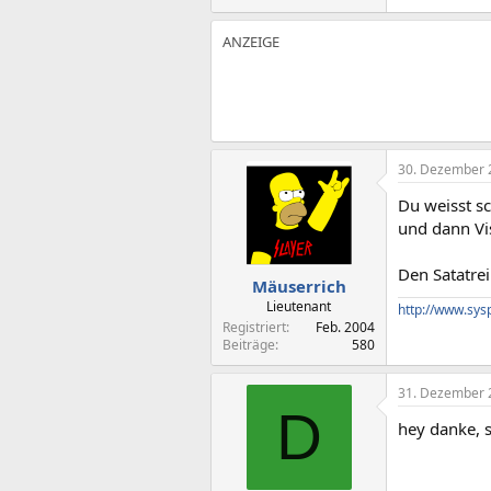
30. Dezember 
Du weisst sc
und dann Vi
Den Satatrei
Mäuserrich
Lieutenant
http://www.sys
Registriert
Feb. 2004
Beiträge
580
31. Dezember 
D
hey danke, so