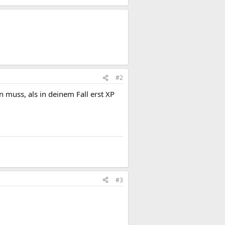
#2
n muss, als in deinem Fall erst XP
#3