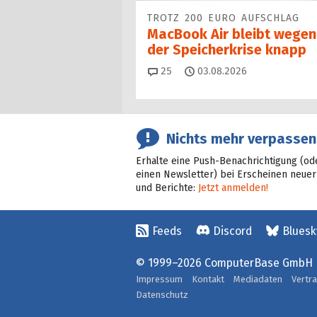
TROTZ 200 EURO AUFSCHLAG
MacBook Air bleibt wegen
der Speicherkrise knapp
Kommentare
25
03.08.2026
Nichts mehr verpassen
Erhalte eine Push-Benachrichtigung (od
einen Newsletter) bei Erscheinen neuer
und Berichte:
Jetzt anmelden!
Feeds
Discord
Bluesk
© 1999–2026 ComputerBase GmbH
Impressum
Kontakt
Mediadaten
Vertr
Datenschutz