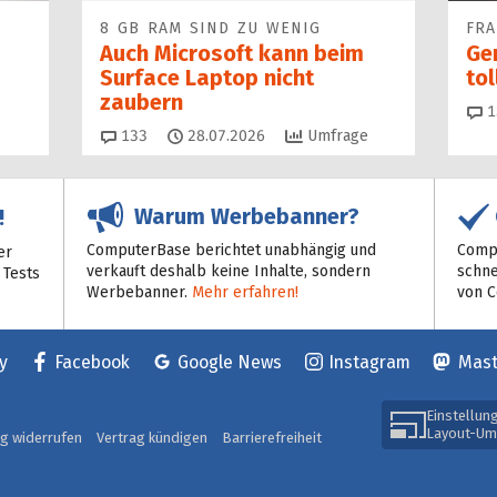
8 GB RAM SIND ZU WENIG
FR
Auch Microsoft kann beim
Ge
Surface Laptop nicht
to
zaubern
1
Kommentare
133
28.07.2026
Umfrage
Warum Werbebanner?
!
ComputerBase berichtet unabhängig und
Compu
er
verkauft deshalb keine Inhalte, sondern
schne
 Tests
Werbebanner.
Mehr erfahren!
von 
y
Facebook
Google News
Instagram
Mas
Einstellun
Layout-Um
ag widerrufen
Vertrag kündigen
Barrierefreiheit