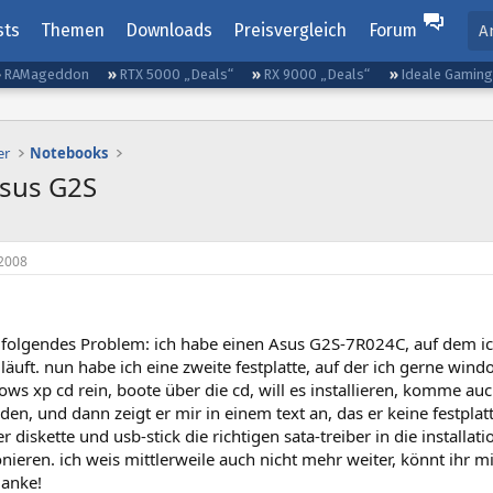
sts
Themen
Downloads
Preisvergleich
Forum
A
RAMageddon
RTX 5000 „Deals“
RX 9000 „Deals“
Ideale Gamin
er
Notebooks
Asus G2S
2008
 folgendes Problem: ich habe einen Asus G2S-7R024C, auf dem ich 
läuft. nun habe ich eine zweite festplatte, auf der ich gerne wind
ows xp cd rein, boote über die cd, will es installieren, komme au
en, und dann zeigt er mir in einem text an, das er keine festplat
r diskette und usb-stick die richtigen sata-treiber in die installat
onieren. ich weis mittlerweile auch nicht mehr weiter, könnt ihr mi
danke!