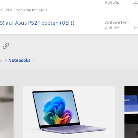
Aufrufe
2.
d CPUs: Probleme mit AMD
S) auf Asus P52F booten (UEFI)
Antworten
Aufrufe
2.
x
sApp
E-Mail
Link
er
Notebooks