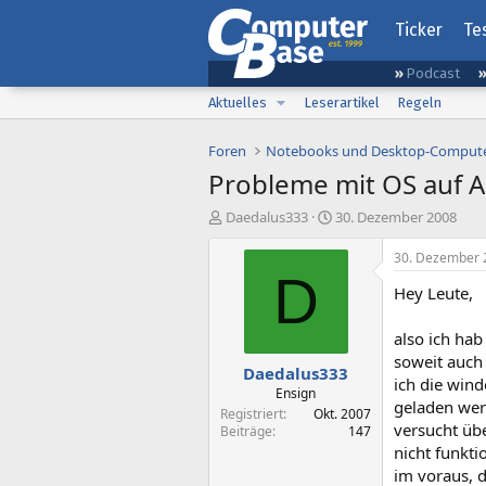
Ticker
Te
Podcast
Aktuelles
Leserartikel
Regeln
Foren
Notebooks und Desktop-Comput
Probleme mit OS auf 
E
E
Daedalus333
30. Dezember 2008
r
r
s
s
30. Dezember 
t
t
D
Hey Leute,
e
e
l
l
l
l
also ich hab
e
t
soweit auch 
Daedalus333
r
a
ich die wind
m
Ensign
geladen werd
Registriert
Okt. 2007
versucht übe
Beiträge
147
nicht funkti
im voraus, 