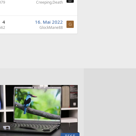
079
Creeping.Death
4
16. Mai 2022
G
662
GlockMane88